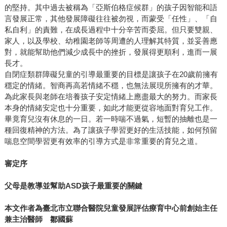
的堅持。其中過去被稱為「亞斯伯格症候群」的孩子因智能和語
言發展正常，其他發展障礙往往被勿視，而蒙受「任性」、「自
私自利」的責難，在成長過程中十分辛苦而委屈。但只要雙親、
家人，以及學校、幼稚園老師等周遭的人理解其特質，並妥善應
對，就能幫助他們減少成長中的挫折，發展得更順利，進而一展
長才。
自閉症類群障礙兒童的引導最重要的目標是讓孩子在20歲前擁有
穩定的情緒。智商再高若情緒不穩，也無法展現所擁有的才華。
為此家長與老師在培養孩子安定情緒上應盡最大的努力。而家長
本身的情緒安定也十分重要，如此才能更從容地面對育兒工作。
畢竟育兒沒有休息的一日。若一時喘不過氣，短暫的抽離也是一
種回復精神的方法。為了讓孩子學習更好的生活技能，如何預留
喘息空間學習更有效率的引導方式是非常重要的育兒之道。
審定序
父母是教導並幫助ASD孩子最重要的關鍵
本文作者為臺北市立聯合醫院兒童發展評估療育中心前創始主任
兼主治醫師 鄒國蘇