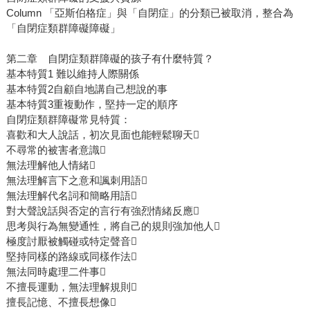
Column 「亞斯伯格症」與「自閉症」的分類已被取消，整合為
「自閉症類群障礙障礙」
第二章 自閉症類群障礙的孩子有什麼特質？
基本特質1 難以維持人際關係
基本特質2自顧自地講自己想說的事
基本特質3重複動作，堅持一定的順序
自閉症類群障礙常見特質：
喜歡和大人說話，初次見面也能輕鬆聊天
不尋常的被害者意識
無法理解他人情緒
無法理解言下之意和諷刺用語
無法理解代名詞和簡略用語
對大聲說話與否定的言行有強烈情緒反應
思考與行為無變通性，將自己的規則強加他人
極度討厭被觸碰或特定聲音
堅持同樣的路線或同樣作法
無法同時處理二件事
不擅長運動，無法理解規則
擅長記憶、不擅長想像