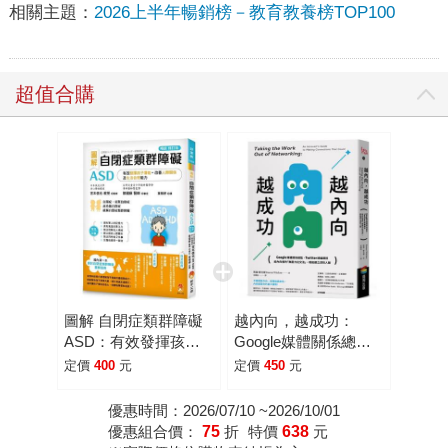
相關主題：
2026上半年暢銷榜－教育教養榜TOP100
超值合購
圖解 自閉症類群障礙
越內向，越成功：
ASD：有效發揮孩子
Google媒體關係總
潛能、改善人際關係及
監、Twitter總編親授，
定價
400
元
定價
450
元
生活自理能力〔暢銷修
給內向者的「無壓力社
訂版〕
交法」，輕鬆建立深刻
優惠時間：2026/07/10 ~2026/10/01
人脈
優惠組合價：
75
折
特價
638
元