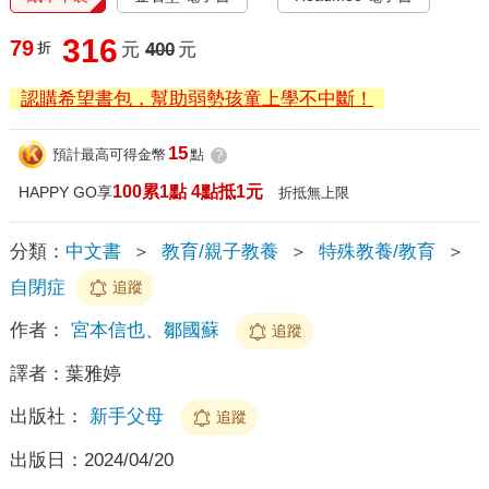
316
79
折
元
400
元
認購希望書包，幫助弱勢孩童上學不中斷！
15
預計最高可得金幣
點
?
100累1點 4點抵1元
HAPPY GO享
折抵無上限
分類：
中文書
＞
教育/親子教養
＞
特殊教養/教育
＞
自閉症
追蹤
作者：
宮本信也、鄒國蘇
追蹤
譯者：
葉雅婷
出版社：
新手父母
追蹤
出版日：
2024/04/20