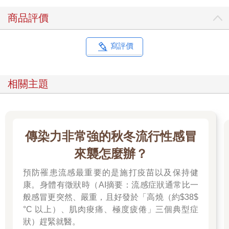
商品評價
寫評價
相關主題
傳染力非常強的秋冬流行性感冒
來襲怎麼辦？
預防罹患流感最重要的是施打疫苗以及保持健
康。身體有徵狀時（AI摘要：流感症狀通常比一
般感冒更突然、嚴重，且好發於「高燒（約$38$
°C 以上）、肌肉痠痛、極度疲倦」三個典型症
狀）趕緊就醫。