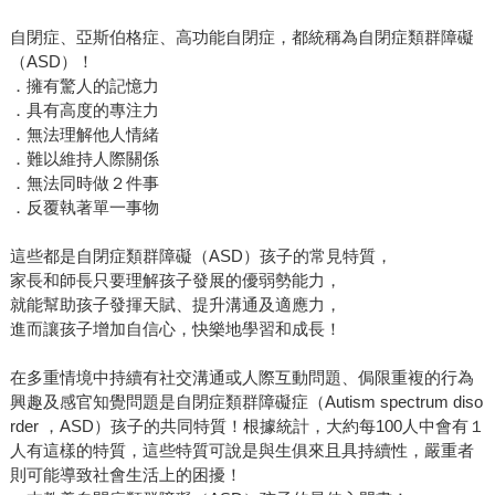
自閉症、亞斯伯格症、高功能自閉症，都統稱為自閉症類群障礙
（ASD）！
．擁有驚人的記憶力
．具有高度的專注力
．無法理解他人情緒
．難以維持人際關係
．無法同時做２件事
．反覆執著單一事物
這些都是自閉症類群障礙（ASD）孩子的常見特質，
家長和師長只要理解孩子發展的優弱勢能力，
就能幫助孩子發揮天賦、提升溝通及適應力，
進而讓孩子增加自信心，快樂地學習和成長！
在多重情境中持續有社交溝通或人際互動問題、侷限重複的行為
興趣及感官知覺問題是自閉症類群障礙症（Autism spectrum diso
rder ，ASD）孩子的共同特質！根據統計，大約每100人中會有１
人有這樣的特質，這些特質可說是與生俱來且具持續性，嚴重者
則可能導致社會生活上的困擾！