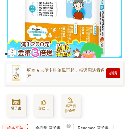
呀哈★吉伊卡哇旋風再起，精選周邊看過
加購
來
寫評價
電子書
喜歡+1
賺金幣
?
紙本平裝
金石堂 電子書
Readmoo 電子書