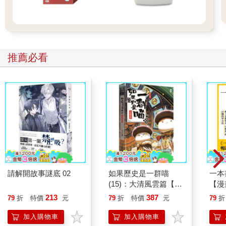
推薦必看
請解開故事謎底 02
如果歷史是一群喵
一本
(15)：大清風雲篇【萌
【漫
貓漫畫學歷史】
行動
213
387
79
折
特價
元
79
折
特價
元
79
折
開關
「行
加入購物車
加入購物車