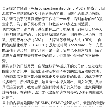
自閉症類群障礙（Autistic spectrum disorder， ASD）的孩子，因
為常有一些感覺動作及社會適應的問題，而轉介給職能治療師。
我在醫院從事兒童職能治療工作近二十年來，看到無數的ASD孩
童家長，為了孩子勞心勞力，無數的ASD家庭無所適從。
他們求偏方，跑早療，甚至辭掉工作，把星期一到星期日的每天
行程都排得滿滿的，從醫院診所職能治療、到自費心理治療、特
教、應用行為分析（ABA）、人際關係發展介入法（RDI），自
閉症結構化教學（TEACCH）及地板時間（floor time）等，凡是
能讓孩子進步的，儘管只有一絲一毫，父母也不願意放棄。除了
感嘆父母無窮無盡對孩子愛的偉大，也常感受到他們的不辭辛
勞。
因為資訊的日新月異，自閉症類群障礙孩子的父母們，無法從坊
間龐大的資訊中，辨識出正確及對孩子有效的知識及治療方法，
治療師常需不斷不斷地重複導正及更新家長的觀念，因此花費了
很多時間，所以我常想，如果有一本深入淺出、圖文並茂、又兼
具理論及實用，教養自閉症類群障礙孩子的入門書，讓家長閱讀
該有多好。在這時，原水文化出版的這本教養ASD孩子的書籍就
出現了。
書中的內容從剛開始的DSMIV, DSMV的診斷介紹、最新的診斷變