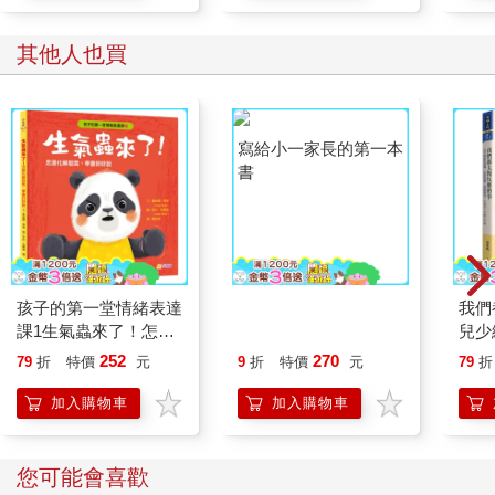
學方
其他人也買
寫給小一家長的第一本
書
孩子的第一堂情緒表達
我們
課1生氣蟲來了！怎麼
兒少
化解怒氣、學會好好
恐慌
252
270
79
折
特價
元
9
折
特價
元
79
折
說？
孩子
加入購物車
加入購物車
您可能會喜歡