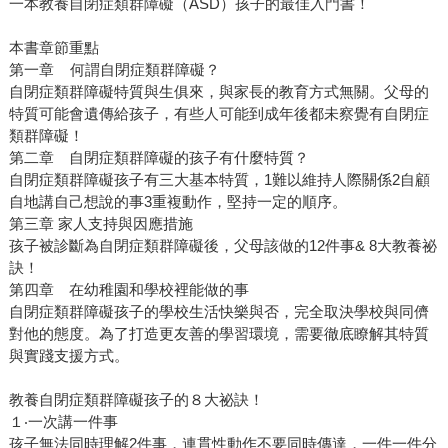
一本教養自閉症類群障礙（ASD）孩子的最佳入門書！
本書章節重點
第一章 何謂自閉症類群障礙？
自閉症類群障礙特質與生俱來，與家長的教育方式無關。父母的
特質可能會遺傳給孩子，有些人可能到成年後都未察覺有自閉症
類群障礙！
第二章 自閉症類群障礙的孩子有什麼特質？
自閉症類群障礙孩子有三大基本特質，1難以維持人際關係2自顧
自地講自己想說的事3重複動作，堅持一定的順序。
第三章 家人支持與因應措施
孩子被診斷為自閉症類群障礙後，父母該做的12件事& 8大教養祕
訣！
第四章 在幼稚園和學校裡能做的事
自閉症類群障礙孩子的學校生活快樂與否，完全取決學校與同儕
對他的態度。為了打造更友善的學習環境，需要徹底瞭解其特質
與實踐支援方式。
教養自閉症類群障礙孩子的８大祕訣！
１‧一次講一件事
孩子無法同時理解2件事，連貫性動作不要同時傳達，一件一件分