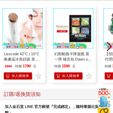
Lisscode 42°C | 10°C
幻獸帕魯卡牌遊戲 第
【預
喚膚温冷美顔器 美膚
一彈 補充包 Dawn of
代理
儀
Palpagos（日文版一
限定
1790
1590
特價
元
特價
元
特價
2990
盒）
25
加入購物車
加入購物車
訂購/退換貨須知
加入金石堂 LINE 官方帳號『完成綁定』，隨時掌握出貨動
態：