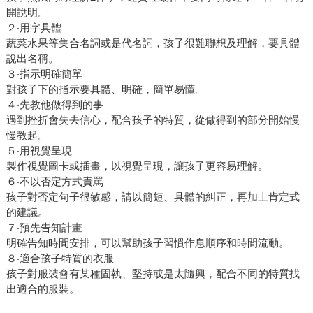
開說明。
２‧用字具體
蔬菜水果等集合名詞或是代名詞，孩子很難聯想及理解，要具體
說出名稱。
３‧指示明確簡單
對孩子下的指示要具體、明確，簡單易懂。
４‧先教他做得到的事
遇到挫折會失去信心，配合孩子的特質，從做得到的部分開始慢
慢教起。
５‧用視覺呈現
製作視覺圖卡或插畫，以視覺呈現，讓孩子更容易理解。
６‧不以否定方式責罵
孩子對否定句子很敏感，請以簡短、具體的糾正，再加上肯定式
的建議。
７‧預先告知計畫
明確告知時間安排，可以幫助孩子習慣作息順序和時間流動。
８‧適合孩子特質的衣服
孩子對服裝會有某種固執、堅持或是太隨興，配合不同的特質找
出適合的服裝。