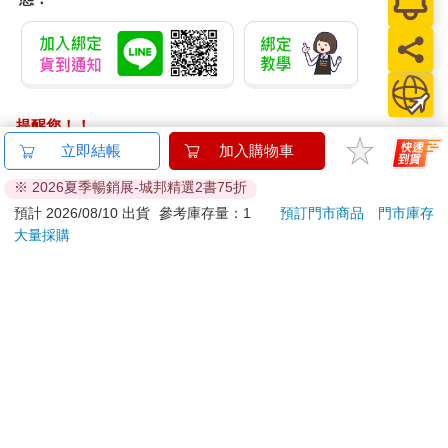
提醒您！！
金石堂及銀行均不會請您操作ATM! 如接獲電話要求您前往
立即結帳
加入購物車
ATM提款機，請不要聽從指示，以免受騙上當！
※ 2026夏季暢銷展-城邦精選2書75折
退換貨須知：
預計 2026/08/10 出貨
參考庫存量：1
預訂門市商品
門市庫存
大量採購
**提醒您，鑑賞期不等於試用期，退回商品須為全新狀態**
依據「消費者保護法」第19條及行政院消費者保護處公告之
「通訊交易解除權合理例外情事適用準則」，以下商品購買
後，除商品本身有瑕疵外，將不提供7天的猶豫期：
易於腐敗、保存期限較短或解約時即將逾期。（如：生
鮮食品）
依消費者要求所為之客製化給付。（客製化商品）
報紙、期刊或雜誌。（含MOOK、外文雜誌）
經消費者拆封之影音商品或電腦軟體。