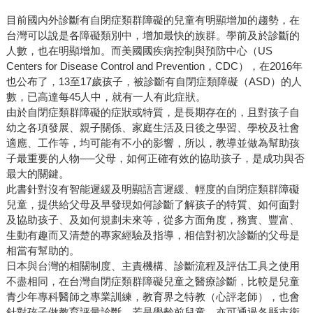
目前國內外診斷有自閉症類群障礙的兒童有明顯增加的趨勢，在
台灣可以說是各障礙類別中，增加最快的族群。學前及於診斷的
人數，也在明顯增加。而美國國疾病控制與預防中心（US
Centers for Disease Control and Prevention，CDC），在2016年
也公布了，13至17歲孩子，被診斷有自閉症類障礙（ASD）的人
數，已高達每45人中，就有一人有此症狀。
由於自閉症類群障礙的症狀或特質，是長期存在的，且對孩子自
幼之各項發展、親子關係、家庭生活及日後之學習、學校及社會
適應、工作等，均可能有不小的影響，所以，教導並做為幫助孩
子最重要的人物──父母，如何正確有效的協助孩子，是成功與否
最大的關鍵。
此書針對沒有智能遲緩及明顯語言遲緩、輕度的自閉症類群障礙
兒童，提供給父母及早發現如何診斷了解孩子的特質、如何面對
及協助孩子、及如何規劃未來等，從多方面角度，務實、豐富、
生動有趣而又清楚的專家經驗及指導，相信對初次診斷的父母是
相當有幫助的。
日本與台灣的相關制度、主責機構、診斷流程及評估工具之使用
不盡相同，在台灣自閉症類群障礙兒童之醫療診斷，比較是兒童
青少年專科醫師之專業訓練，教育界之特教（心評老師），也會
針對孩子做教育評量診斷，若是學齡前兒童，亦可通過各縣市衛