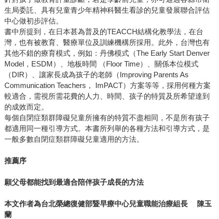
生局委託、具有兒童青少年精神科醫生看診的兒童發展聯合評估
中心做初步評估。
書中所提到，在日本甚為普及的TEACCH結構化教學法，在台
灣，也有被教育、醫療單位及訓練機構所採用。此外，台灣也有
其他不錯的療育模式，例如：丹佛模式（The Early Start Denver
Model，ESDM）、地板時間 （Floor Time）、關係本位模式
（DIR）、讓家長成為孩子的老師（Improving Parents As
Communication Teachers， ImPACT）方案等等，採用何種方案
較適合，需視所需花費的人力、時間、孩子的特質及所希望達到
的成效而定。
每個自閉症類群障礙兒童所擁有的特質不盡相同，不是所有孩子
都適用同一種引導方式。本書所列舉的各種方法和引導方式，是
一般多數自閉症類群障礙兒童適用的方法。
推薦序
願父母都能找到最適合陪伴孩子成長的方法
本文作者為台北榮總復健部暨早療中心兒童職能治療組長 陳玉
蘭