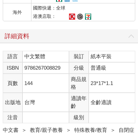
國際快遞：全球
海外
港澳店取：
詳細資料
語言
中文繁體
裝訂
紙本平裝
ISBN
9786267008829
分級
普通級
商品規
頁數
144
23*17*1.1
格
適讀年
出版地
台灣
全齡適讀
齡
注音
級別
中文書
＞
教育/親子教養
＞
特殊教養/教育
＞
自閉症