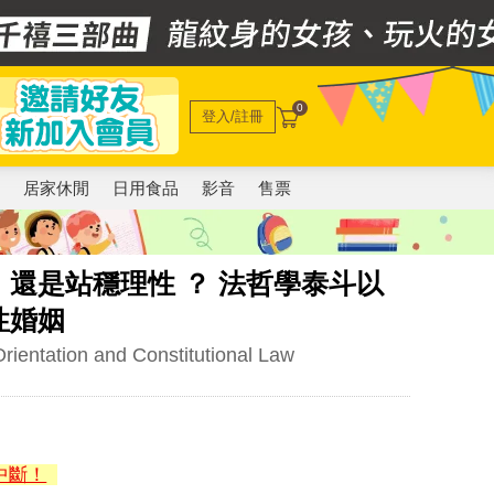
0
登入/註冊
電
居家休閒
日用食品
影音
售票
還是站穩理性 ？ 法哲學泰斗以
性婚姻
rientation and Constitutional Law
中斷！