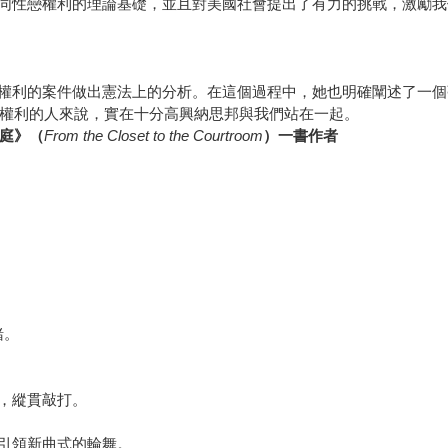
同性戀權利的理論基礎，並且對美國社會提出了有力的挑戰，激勵我
權利的案件做出憲法上的分析。在這個過程中，她也明確闡述了一個
 的權利的人來說，實在十分高興納思邦與我們站在一起。
庭》（
From the Closet to the Courtroom
）一書作者
緒。
，縱貫敲打。
首引領新曲式的輪舞。