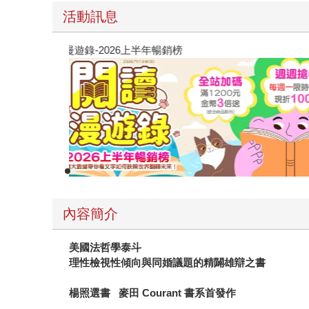
活動訊息
閱讀漫遊錄-2026上半年暢銷榜
內容簡介
美國法哲學泰斗
理性檢視性傾向與同婚議題的精闢雄辯之書
楊照選書
麥田
Courant
書系首發作