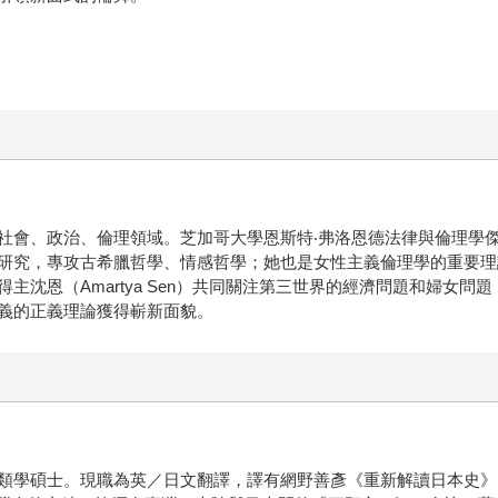
社會、政治、倫理領域。芝加哥大學恩斯特‧弗洛恩德法律與倫理學
研究，專攻古希臘哲學、情感哲學；她也是女性主義倫理學的重要理
主沈恩（Amartya Sen）共同關注第三世界的經濟問題和婦女
義的正義理論獲得嶄新面貌。
類學碩士。現職為英／日文翻譯，譯有網野善彥《重新解讀日本史》