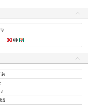
全球
平裝
級
.8
適讀