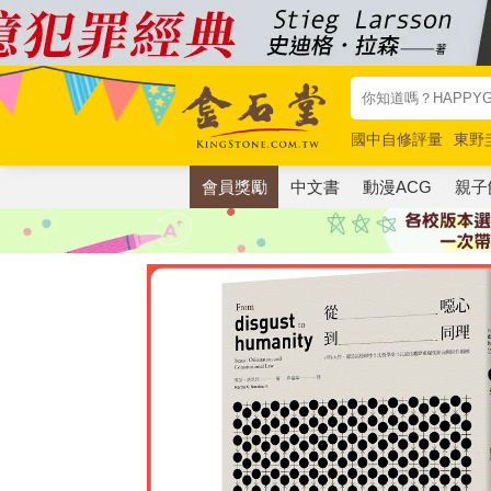
國中自修評量
東野
唯紅花綻放
奧德賽
會員獎勵
中文書
動漫ACG
親子