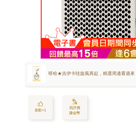
呀哈★吉伊卡哇旋風再起，精選周邊看過來
寫評價
喜歡+1
賺金幣