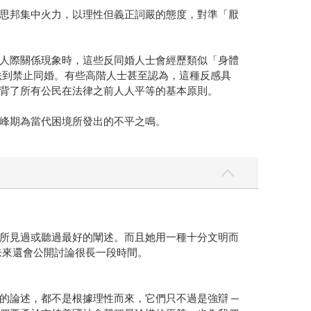
思邦集中火力，以理性但義正詞嚴的態度，對準「厭
人際關係現象時，這些反同婚人士會經歷類似「身體
法到禁止同婚。有些高階人士甚至認為，這種反感具
背了所有公民在法律之前人人平等的基本原則。
峰期為當代困境所發出的不平之鳴。
所見過或聽過最好的闡述。而且她用一種十分文明而
未來還會公開討論很長一段時間。
的論述，都不是根據理性而來，它們只不過是強辯 ─