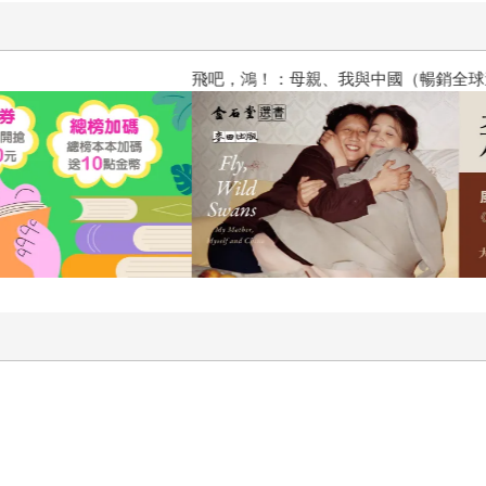
飛吧，鴻！：母親、我與中國（暢