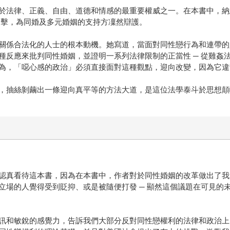
於法律、正義、自由、道德和情感的最重要權威之一。在本書中，納
力出擊，為同婚及多元婚姻的支持方凜然辯護。
關係合法化的人士的根本動機。她寫道，當面對同性戀行為和連帶的
種反應來批判同性婚姻，並證明一系列法律限制的正當性 ─ 從雞姦
為，「噁心感的政治」必須直接面對這種觀點，迎向改變，因為它違
，抽絲剝繭出一條迎向真平等的方法大道，是這位法學泰斗於思想顛
認真看待這本書，因為在本書中，作者對於同性婚姻的改革做出了我
立場的人覺得受到貶抑、或是被隨便打發 ─ 顯然這個議題在可見的
訊和敏銳的感覺力，告訴我們大部分反對同性戀權利的法律和政治上