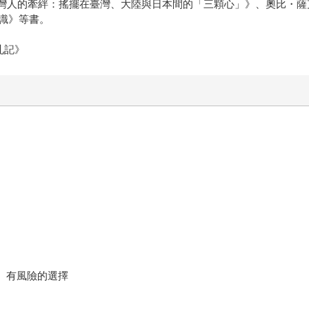
臺灣人的牽絆：搖擺在臺灣、大陸與日本間的「三顆心」》、奧比・
識》等書。
札記》
、有風險的選擇