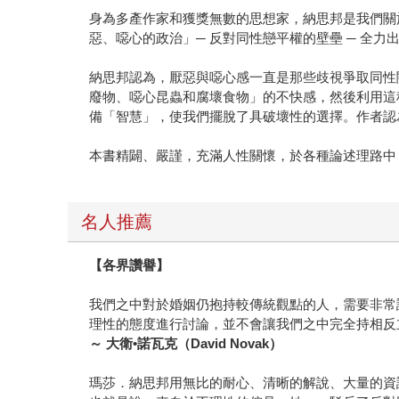
身為多產作家和獲獎無數的思想家，納思邦是我們關
惡、噁心的政治」─ 反對同性戀平權的壁壘 ─ 全
納思邦認為，厭惡與噁心感一直是那些歧視爭取同性
廢物、噁心昆蟲和腐壞食物」的不快感，然後利用這
備「智慧」，使我們擺脫了具破壞性的選擇。作者認
本書精闢、嚴謹，充滿人性關懷，於各種論述理路中
名人推薦
【各界讚譽】
我們之中對於婚姻仍抱持較傳統觀點的人，需要非常
理性的態度進行討論，並不會讓我們之中完全持相反
～
大衛
•
諾瓦克（
David Novak
）
瑪莎．納思邦用無比的耐心、清晰的解說、大量的資