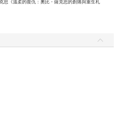
薩克思《溫柔的復仇：奧比・薩克思的創痛與重生札