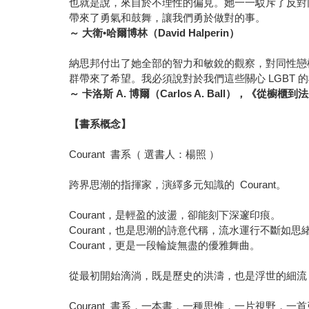
也就是說，來自於不理性的偏見。她一一駁斥了反對
帶來了勇氣和鼓舞，讓我們勇於做對的事。
～
大衛
•
哈爾博林（
David Halperin
）
納思邦付出了她全部的智力和敏銳的觀察，對同性戀
群帶來了希望。我必須說對於我們這些關心 LGBT
～
卡洛斯
A.
博爾（
Carlos A. Ball
），《從櫥櫃到法
【書系概念】
Courant 書系（ 選書人：楊照 ）
跨界思潮的指揮家，演繹多元知識的 Courant。
Courant，是輕盈的波盪，卻能刻下深邃印痕。
Courant，也是思潮的詩意代稱，流水運行不斷如思
Courant，更是一段輪旋無盡的優雅舞曲。
從最初開始滴淌，既是歷史的洪濤，也是浮世的細流
Courant 書系，一本書，一種思惟，一片視野，一