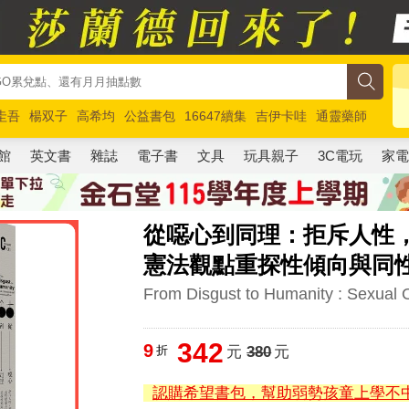
圭吾
楊双子
高希均
公益書包
16647續集
吉伊卡哇
通靈藥師
路邊攤新作
馬斯克
玩具總動員5
超慢跑
館
英文書
雜誌
電子書
文具
玩具親子
3C電玩
家
從噁心到同理：拒斥人性，
憲法觀點重探性傾向與同
From Disgust to Humanity : Sexual O
342
9
折
元
380
元
認購希望書包，幫助弱勢孩童上學不