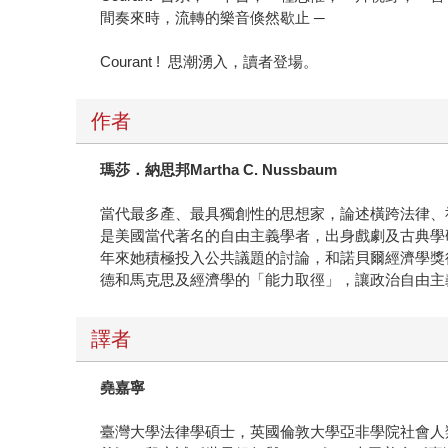
間奏來時，流轉的樂音倏然歇止 ─
Courant ! 思潮湧入，讀者登場。
作者
瑪莎．納思邦
Martha C. Nussbaum
當代最多產、最具獨創性的思想家，論述橫跨法律、
是美國當代著名的自由主義學者，出身戲劇及古典學
年來她積極投入公共議題的討論，和諾貝爾經濟學獎得
德和馬克思及經濟學的「能力取徑」，讓政治自由主
譯者
堯嘉寧
臺灣大學法律學碩士，英國倫敦大學亞非學院社會人