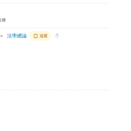
上限
＞
法學總論
追蹤
?