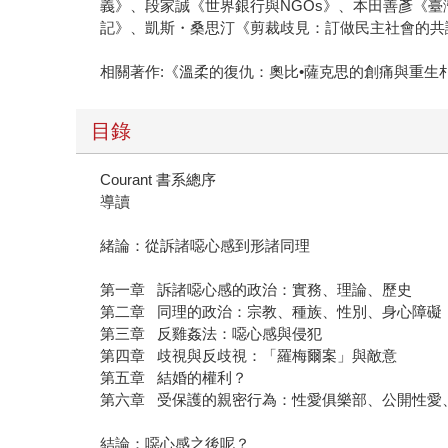
義》、段家誠《世界銀行與NGOs》、本田善彥《
記》、凱斯・桑思汀《剪裁歧見：訂做民主社會的共
相關著作:《溫柔的復仇：奧比•薩克思的創痛與重生
目錄
Courant 書系總序
導讀
緒論：從訴諸噁心感到形諸同理
第一章 訴諸噁心感的政治：實務、理論、歷史
第二章 同理的政治：宗教、種族、性別、身心障礙
第三章 反雞姦法：噁心感與侵犯
第四章 歧視與反歧視：「羅梅爾案」與敵意
第五章 結婚的權利？
第六章 受保護的親密行為：性愛俱樂部、公開性愛
結論：噁心感之後呢？