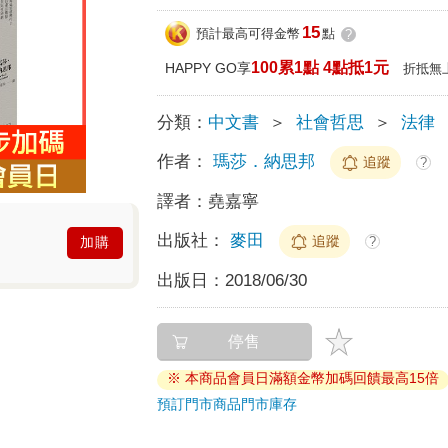
15
預計最高可得金幣
點
?
100累1點 4點抵1元
HAPPY GO享
折抵無
分類：
中文書
＞
社會哲思
＞
法律
作者：
瑪莎．納思邦
追蹤
?
譯者：
堯嘉寧
出版社：
麥田
追蹤
?
加購
出版日：
2018/06/30
停售
※ 本商品會員日滿額金幣加碼回饋最高15倍
預訂門市商品
門市庫存