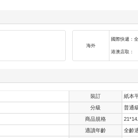
國際快遞：
海外
港澳店取：
裝訂
紙本
分級
普通
商品規格
21*14
適讀年齡
全齡