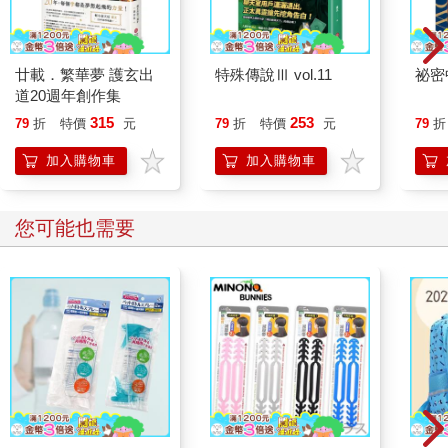
廿載．繁華夢 護玄出
特殊傳說Ⅲ vol.11
祕密
道20週年創作集
315
253
79
折
特價
元
79
折
特價
元
79
折
加入購物車
加入購物車
您可能也需要