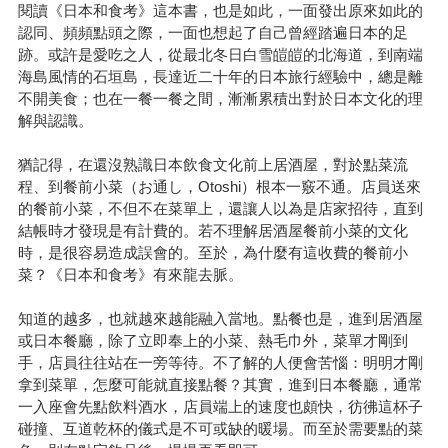
閱讀《日本和食考》這本書，也是如此，一面發出原來如此的
認同、頻頻點頭之際，一面也想起了自己曾經踏遍日本的足
跡。或許是愛吃之人，從最北冬日白雪皚皚的北海道，到南端
海島風情的石垣島，長達近二十年的日本旅行經驗中，總是離
不開美食；也在一餐一餐之間，漸漸累積出對於日本文化的理
解與認識。
猶記得，在還沒熟識日本飲食文化前上居酒屋，對於點菜流
程、到餐前小菜（お通し，Otoshi）根本一竅不通。店員送來
的餐前小菜，不但不在菜單上，還讓人以為是店家招待，直到
結帳時才發現是有計費的。若不理解居酒屋餐前小菜的文化
時，是很容易造成誤會的。至於，為什麼有這收費的餐前小
菜？《日本和食考》有來龍去脈。
知道的越多，也就越來越能融入當地。點餐也是，進到居酒屋
或日本餐廳，除了立即奉上的小菜、熱毛巾外，菜單才剛到
手，店員往往站在一旁等待。不了解的人便會苦惱：明明才剛
拿到菜單，怎麼可能就直接點餐？其實，進到日本餐廳，通常
一入座會先點飲料酒水，店員端上的速度也頗快，彷彿這杯子
碰撞、互道乾杯的儀式是不可或缺的暖場。而至於需要點的菜