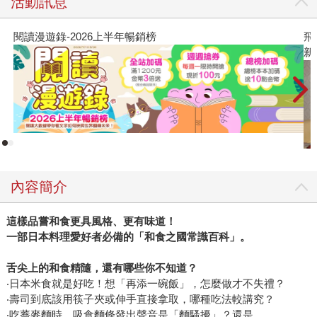
活動訊息
閱讀漫遊錄-2026上半年暢銷榜
飛
新
內容簡介
這樣品嘗和食更具風格、更有味道！
一部日本料理愛好者必備的「和食之國常識百科」。
舌尖上的和食精隨，還有哪些你不知道？
‧日本米食就是好吃！想「再添一碗飯」，怎麼做才不失禮？
‧壽司到底該用筷子夾或伸手直接拿取，哪種吃法較講究？
‧吃蕎麥麵時，吸食麵條發出聲音是「麵騷擾」？還是……