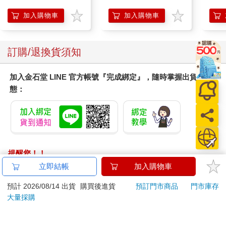
盒）
加入購物車
加入購物車
訂購/退換貨須知
加入金石堂 LINE 官方帳號『完成綁定』，隨時掌握出貨動
態：
提醒您！！
金石堂及銀行均不會請您操作ATM! 如接獲電話要求您前往
立即結帳
加入購物車
ATM提款機，請不要聽從指示，以免受騙上當！
預計 2026/08/14 出貨
購買後進貨
預訂門市商品
門市庫存
退換貨須知：
大量採購
**提醒您，鑑賞期不等於試用期，退回商品須為全新狀態**
依據「消費者保護法」第19條及行政院消費者保護處公告之