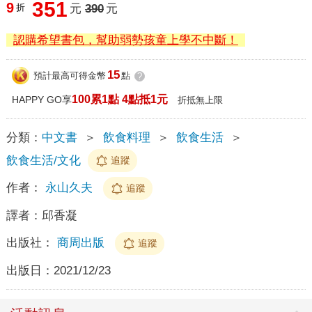
351
9
折
元
390
元
認購希望書包，幫助弱勢孩童上學不中斷！
15
預計最高可得金幣
點
?
100累1點 4點抵1元
HAPPY GO享
折抵無上限
分類：
中文書
＞
飲食料理
＞
飲食生活
＞
飲食生活/文化
追蹤
作者：
永山久夫
追蹤
譯者：
邱香凝
出版社：
商周出版
追蹤
出版日：
2021/12/23