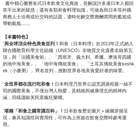
書中精心彙整各式日本飲食文化典故，並解說許多連日本人都回
答不出來的疑惑；還有各類和食料理知識，可做為與日本等外國
商務人士洽商或社交時的話題，適時化解交際應酬席間的尷尬或
帶動氣氛……
【本書特色】
˙
與全球頂尖特色美食並列！
和食（日本料理）於2013年正式納入
聯合國教育科學文化組織（UNESCO）非物質文化遺產名錄第五
項，與「法國美食術」、「西班牙、義大利、希臘、摩洛哥四國
的地中海美食」、「地中海傳統美食」、「土耳其傳統美食keshk
ek（小麥粥）」齊名並列，挑動世界各地美食愛好者的味蕾。
˙
全世界都在流行吃和食！
日本料理乃世界公認烹調過程最一絲不
苟的國際美食，不僅台灣人熱愛，其精緻與健康理念的精神內
涵，同樣讓歐美民眾瘋狂樂嚐。
˙
堪稱「和食之國常識百科」！
日本飲食歷史圖片＋繪圖穿插呈
現，兼具知識性與實用性，可作為上班族在飲食交際時參考運
用。