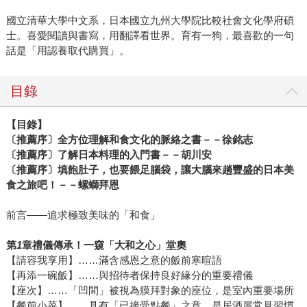
國立清華大學中文系，日本國立九州大學院比較社會文化學府碩
士。喜愛閱讀與書寫，用翻譯看世界。育有一狗，最喜歡的一句
話是「用認養取代購買」。
目錄
【目錄】
〔推薦序〕全方位理解和食文化的脈絡之書－－徐銘志
〔推薦序〕了解日本料理的入門書－－
胡川安
〔推薦序〕填飽肚子，也要餵足腦袋，讓大腦來趟豐盛的日本美
食之旅吧！－－螺螄拜恩
前言――追求極致美味的「和食」
第
1
章
禮儀傳承！一窺「大和之心」堂奧
【請容我享用】……滿含感恩之意的飯前寒暄語
【再添一碗飯】……與招待者保持良好緣分的重要禮儀
【座次】……「凹間」被視為膜拜對象的座位，是室內重要場所
【餐前小菜】……具有「已接受點餐」之意，是居酒屋常見習慣