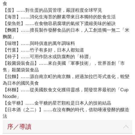
食
【蛋】……對生蛋的品質管理，嚴謹程度全球罕見
【海苔】……消化生海苔的酵素帶來日本獨特的飲食生活
【柴魚乾】……在食物容易腐壞的氣候下濃縮美味的祕訣
【麴菌】……擅長製作發酵食品的日本，人工創造獨一無二「米
麴菌」
【味噌】……與時俱進的萬年調味料
【竹葉】……竹子有多好，日本人都知道
【柿子】……可用作防水或防腐劑的「柿澀」
【殺菌袋裝食品】……來自美國「軍事技術」，世界首創「市
售」殺菌袋裝食品
【拉麵】……源自南京町的南京麵，經過加拉巴哥式進化，蛻變
為日本的國民美食
【杯麵】……從美國飲食文化獲得靈感，開發世界最初的「Cup
Noodle」
【金平糖】……金平糖的星芒顆粒是日本人的技術結晶
【日本酒（之二）】……在沒有麴的時代，借助唾液發酵的釀造
法
序／導讀