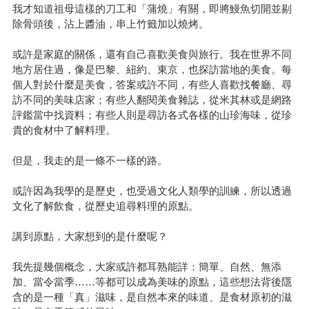
我才知道祖母這樣的刀工和「蒲燒」有關，即將鰻魚切開並剔
除骨頭後，沾上醬油，串上竹籤加以燒烤。
或許是家庭的關係，還有自己喜歡美食與旅行。我在世界不同
地方居住過，像是巴黎、紐約、東京，也探訪當地的美食。每
個人對於什麼是美食，答案或許不同，有些人喜歡找餐廳、尋
訪不同的美味店家；有些人翻閱美食雜誌，從米其林或是網路
評鑑當中找資料；有些人則是尋訪各式各樣的山珍海味，從珍
貴的食材中了解料理。
但是，我走的是一條不一樣的路。
或許因為我學的是歷史，也受過文化人類學的訓練，所以透過
文化了解飲食，從歷史追尋料理的原點。
講到原點，大家想到的是什麼呢？
我先提幾個概念，大家或許都耳熟能詳：簡單、自然、無添
加、當令當季……等都可以成為美味的原點，這些想法背後隱
含的是一種「真」滋味，是自然本來的味道、是食材原初的滋