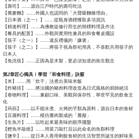
【壽司】……源自江戶時代的壽司吃法
【蕎麥麵】……外國人也認同的「大聲吸麵條理由」
【日本酒（之一）】……從瓶身酒標獲取多項資訊
【精進料理】……為佛教徒修行而生的簡樸料理及作法
【餐具的配置】……外觀與實用性兼具的和食餐桌擺設
【筷子（之一）】……違反禮儀的「嫌箸」
【筷子（之二）】……將筷子視為祭祀用具，不喜歡共用筷子的
日本人
【免洗筷】……正因為是木製，更必須知道的衛生觀念
第
2
章
匠心獨具！學習「和食料理」訣竅
【米】……用「炊干」法煮出美味米飯
【炸豬排】……將法國的豬肉料理改造為日式風格的廚師絕活
【卷物料理】……兼顧口味、美觀與保存性，舉世罕見的飲食文
化
【蒟蒻】……以不能水煮、火烤的芋類為原料，源自日本的食材
【豆腐料理】……模仿雁肉製成的「雁擬」
【生魚片】……以吃起來最美味的順序擺盤
【鰹魚半敲燒】……用菜刀敲打且以此命名的魚類料理
【鹽辛】……從日本人善用剩餘食材的生活智慧所誕生的鮮味美