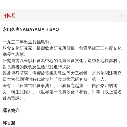
作者
永山久夫NAGAYAMA HISAO
一九三二年出生於福島縣。
飲食文化研究家、長壽飲食研究所所長，曾獲平成三〇年度文化
廳長官表彰。
研究自古以來以和食為中心的長壽飲食文化，造訪各地長壽村，
對長壽者的飲食及生活型態進行採訪。
經常舉行演講，活躍於電視與雜誌等大眾媒體。是長年關注研究
日本古代到明治時代飲食的「食事復元研究所」第一人。
著有：《日本古代食事典》、《和食之起源――自然烙印的繩
文、彌生記憶》、《世界第一長壽飲食「和食」》等（以上書名
皆為暫譯）。
譯者簡介
邱香凝