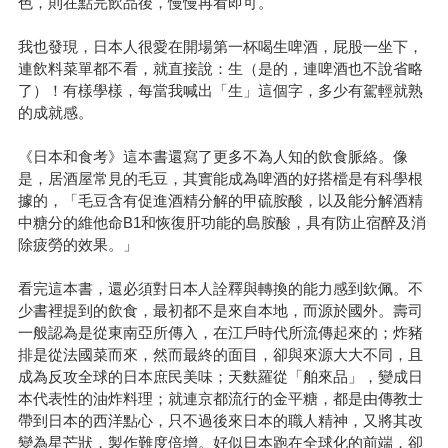
色，則在點完飲品後，慢慢再看即可。
我也發現，日本人很愛在開場第一杯喝生啤酒，屁股一坐下，
連飲料菜單都不看，就直接說：生（是的，連啤酒也不說省略
了）！有樣學樣，每當我喊出「生」這個字，多少有駕輕就熟
的成就感。
《日本和食考》這本書還寫了更多不為人知的飲食脈絡。像
是，居酒屋常見的毛豆，其實能成為啤酒的好搭檔是有科學根
據的，「毛豆含有促進酒精分解的甲硫胺酸，以及能分解酒精
中糖分的維他命B1和恢復肝功能的島胺酸，具有防止宿醉及消
除疲勞的效果。」
看完這本書，還必須對日本人詮釋與轉換的能力感到欽佩。不
少書裡提到的飲食，最初都不是來自本地，而源於國外。壽司
一般認為是從東南亞所傳入，在江戶時代所流傳起來的；炸豬
排是從法國菜而來，然而最終的面目，卻與來源大大不同，且
成為反攻全球的日本庶民美味；天麩羅從「舶來品」，變成日
本代表性的油炸料理；就連京都流行的金平糖，都是由傳教士
帶到日本的西洋點心，只不過後來日本的職人精神，又將其改
變為星芒狀，製作難度倍增。好似日本跑在全球化的前端，卻