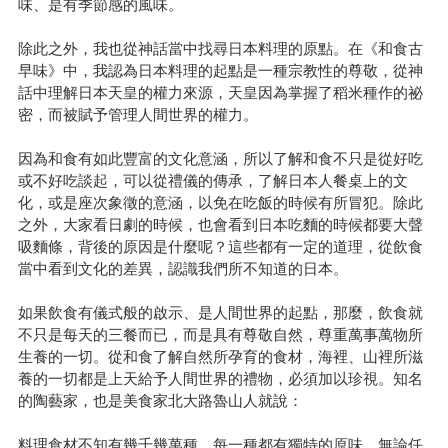
味、是有季節感的風味。
除此之外，我也從神話當中找尋日本料理的原點。在《和食古
早味》中，我認為日本料理的起點是一種宗教性的尊敬，從神
話中理解日本天皇的權力來源，天皇因為掌握了稻米種作的祕
密，而被賦予管理人間世界的權力。
因為和食有如此豐富的文化意涵，所以了解和食不只是從好吃
或不好吃談起，可以從禮儀的傳承，了解日本人餐桌上的文
化，或是座次象徵的意涵，以免在吃飯的時候有所冒犯。除此
之外，大家看日劇的時候，也會看到日本吃麵的時候都要大聲
吸麵條，背後的原因是什麼呢？這些都有一定的道理，從飲食
當中看到文化的差異，認識我們所不知道的日本。
如果飲食有儀式般的啟示、是人間世界的起點，那麼，飲食就
不只是每天的三餐而已，而是具有尊敬自然，尊重萬事萬物所
生養的一切。從和食了解自然所孕育的食材，海裡、山裡所滋
養的一切都是上天給予人間世界的禮物，必須加以珍視。知名
的陶藝家，也是美食家北大路魯山人就說：
料理食材不知有幾千幾萬種，每一種都有獨特的原味。無論任