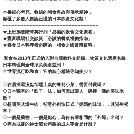
本書細心考究、收錄的和食典故與傳承精神，
顛覆了多數人自認已懂的日本飲食文化觀！
----------------------------------------------------------------
★
上班族進階菁英行列「必備的飲食文化素養」
★
豐富職場社交談資「必讀的餐桌禮儀指南」
★
喜食日本料理者必瞭的「和食之國常識百科」
和食在2013年正式納入聯合國教科文組織非物質文化遺產名錄，
日本料理與全球頂尖美食並列！
全世界流行吃和食！它的核心精隨你知多少？
◇
在居酒屋沒點卻端上桌的餐前小菜，需要付費嗎？
◇
日本獨有的「吹干」法，如何煮出讓人一碗接一碗的美味米
飯？
◇
想嚐英式燉牛肉，卻意外創造日式「媽媽的味道」，其誕生祕
辛？
◇
一個是藥物，一個是點心，為何有著相同的「外郎」名稱？
◇專為戒菸的紳士淑女特製的成人零食是什麼？