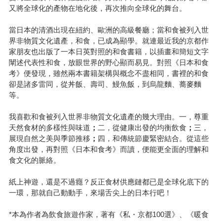
又將全球化的產物在地化後，再次推向全球化的舞台。
當日本的清酒出現在紐約、歐洲的高級餐廳；當和食被列入世
界非物質文化遺產，和食，已成為顯學。就連最近我的京都作
家朋友也出版了一本日英對照的和食書籍，以插畫和簡短文字
闡述代表性和食，放眼世界的野心顯而易見。對照《日本和食
考》便發現，雖然兩本書籍架構與概念不盡相同，書裡的和食
卻是諸多雷同，從丼飯、壽司、鰻魚飯，到烏龍麵、蕎麥麵
等。
我喜歡和食被列入世界非物質文化遺產的幾大理由。一，尊重
天然食材的多樣性與味道
；
二，從健康出發的均衡飲食
；
三，
展現自然之美與季節推移
；
四，和傳統節慶緊密結合。從這些
角度出發，再對照《日本和食考》而讀，便能更全面的理解和
食文化的脈絡。
紙上神遊，還是不過癮？反正食材供應鏈都已是全球化底下的
一環，那就自己動動手，來場舌尖上的日本行吧！
*本為作者為飲食旅遊作家，著有《私・京都100選》、《暖食