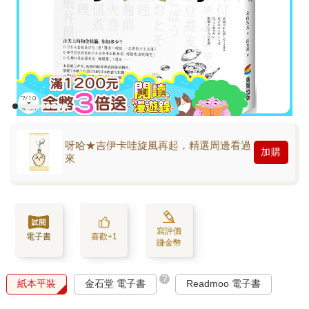
呀哈★吉伊卡哇旋風再起，精選周邊看過
加購
來
寫評價
電子書
喜歡+1
賺金幣
?
紙本平裝
金石堂 電子書
Readmoo 電子書