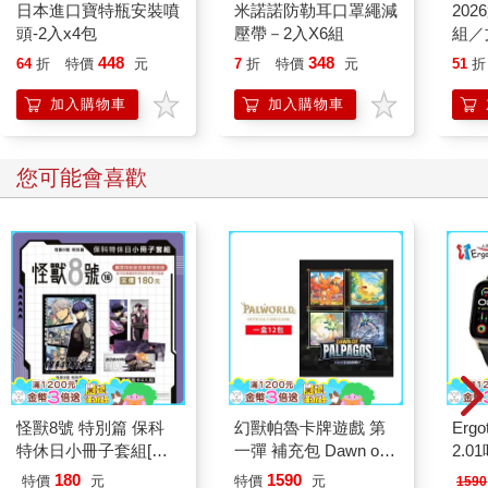
日本進口寶特瓶安裝噴
米諾諾防勒耳口罩繩減
20
頭-2入x4包
壓帶－2入X6組
組／
448
348
64
折
特價
元
7
折
特價
元
51
折
加入購物車
加入購物車
您可能會喜歡
怪獸8號 特別篇 保科
幻獸帕魯卡牌遊戲 第
Ergot
特休日小冊子套組[限
一彈 補充包 Dawn of
2.
加購]
Palpagos（日文版一
180
1590
特價
元
特價
元
1590