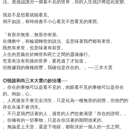
法。透過認識另一個看不見的世界，你的人生或許將從此改變。
我並不是想看就能看見。
倒不如說，有時候會不小心看見不想看見的東西。
「有形亦無形，無形亦有形。
在佛教中，有輪迴轉世的說法。這意味著我們都有來世。
既然有來世，也意味著有前世。
人生的意義在於轉世和死亡之間的靈魂修行。
究竟有沒有死後的世界，要死過了才知道，
但根據我的種種經歷，我確信是存在的。」──三木大雲
◎
怪談和尚三木大雲の妙法壇
──
。存在的事物可以是看不見的，肉眼看不見的事物可以是存在
的。例如，心。
。人死後並不會完全消失，只是化為一種無形的狀態，但他們的
存在永遠不會消失。
。不只是我們活著的人，過世的人們也會渴望「存在的證明」。
。你擁有的一切事物，只是在你活著的期間借來的。
。無論是上天堂，還是下地獄，都取決於一個人的一念之間。