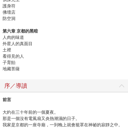
護身符
佛壇店
防空洞
第六章 京都的黑暗
人肉的味道
外星人的真面目
土裡
看得見的人
子育飴
地藏菩薩
序／導讀
前言
大約在三十年前的一個夏夜。
那是一個沒有電風扇又炎熱潮濕的日子。
我家是京都的一座寺廟，一到晚上就會籠罩在神祕的寂靜之中。