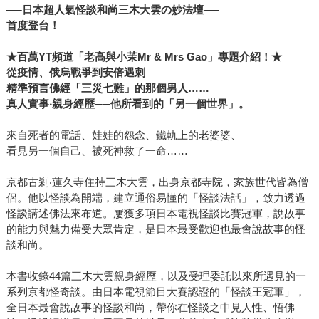
──
日本超人氣怪談和尚三木大雲の妙法壇
──
首度登台！
★
百萬YT頻道「老高與小茉Mr & Mrs Gao」專題介紹！★
從疫情、俄烏戰爭到安倍遇刺
精準預言佛經「三災七難」的那個男人……
真人實事‧親身經歷──他所看到的「另一個世界」。
來自死者的電話、娃娃的怨念、鐵軌上的老婆婆、
看見另一個自己、被死神救了一命……
京都古剎‧蓮久寺住持三木大雲，出身京都寺院，家族世代皆為僧
侶。他以怪談為開端，建立通俗易懂的「怪談法話」，致力透過
怪談講述佛法來布道。屢獲多項日本電視怪談比賽冠軍，說故事
的能力與魅力備受大眾肯定，是日本最受歡迎也最會說故事的怪
談和尚。
本書收錄44篇三木大雲親身經歷，以及受理委託以來所遇見的一
系列京都怪奇談。由日本電視節目大賽認證的「怪談王冠軍」，
全日本最會說故事的怪談和尚，帶你在怪談之中見人性、悟佛