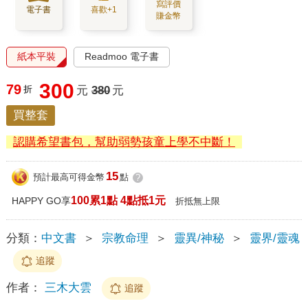
寫評價
電子書
喜歡+1
賺金幣
紙本平裝
Readmoo 電子書
300
79
折
元
380
元
買整套
認購希望書包，幫助弱勢孩童上學不中斷！
15
預計最高可得金幣
點
?
100累1點 4點抵1元
HAPPY GO享
折抵無上限
分類：
中文書
＞
宗教命理
＞
靈異/神秘
＞
靈界/靈魂
追蹤
作者：
三木大雲
追蹤