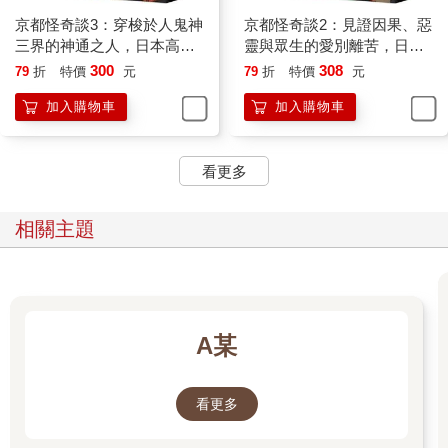
京都怪奇談3：穿梭於人鬼神
京都怪奇談2：見證因果、惡
三界的神通之人，日本高僧
靈與眾生的愛別離苦，日本
三木大雲所經歷的「離奇怪
高僧三木大雲遇見的「另一
300
308
79
折
特價
元
79
折
特價
元
誕世界」
個戰慄京都」
加入購物車
加入購物車
看更多
相關主題
A某
看更多