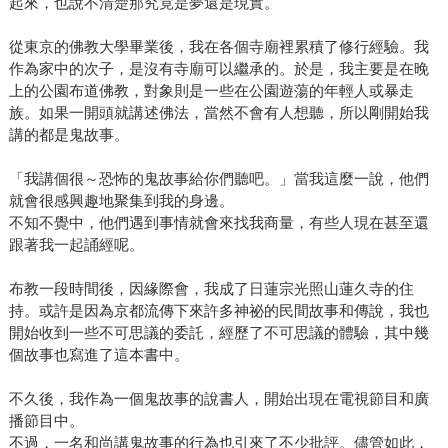
起來，也說不清楚那究竟是夢還是現實。
從東京的佛教大學畢業後，我在各個寺廟裡累積了修行經驗。我
作為家中的次子，是沒有寺廟可以繼承的。於是，我主要是在晚
上的公園布道佛教，對象則是一些在公園遊蕩的年輕人或暴走
族。如果一開頭就講述佛法，當然不會有人想聽，所以剛開始我
講的都是鬼故事。
「我講個很～恐怖的鬼故事給你們聽吧。」當我這麼一說，他們
就會很感興趣地聚集到我的身邊。
不知不覺中，他們遇到事情就會來找我商量，有些人現在甚至還
跟著我一起誦經呢。
布教一段時間後，因緣際會，我成了日蓮宗光照山蓮久寺的住
持。或許是因為京都流傳下來許多神祕的民間故事和傳說，我也
開始收到一些不可思議的委託，經歷了不可思議的體驗，其中幾
個故事也寫進了這本書中。
不久後，我作為一個鬼故事的說書人，開始出現在電視節目和廣
播節目中。
不過，一名和尚講鬼故事的行為也引來了不少批評。儘管如此，