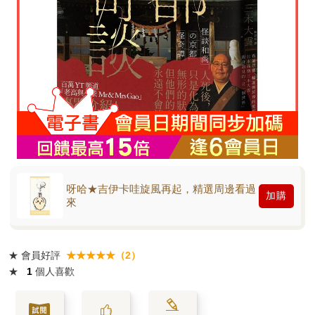
呀哈★吉伊卡哇旋風再起，精選周邊看過
加購
來
★
會員好評
★★★★★（2）
★
1
個人喜歡