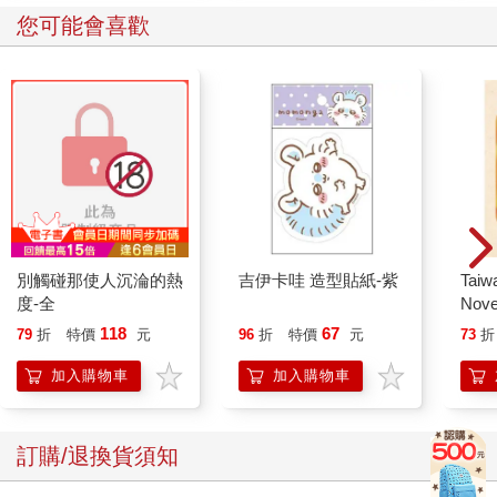
您可能會喜歡
別觸碰那使人沉淪的熱
吉伊卡哇 造型貼紙-紫
Taiw
度-全
Nove
editi
118
67
79
折
特價
元
96
折
特價
元
73
折
加入購物車
加入購物車
訂購/退換貨須知