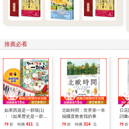
推薦必看
如果西遊是一群喵(1)
北歐時間：世界第一幸
日花
：《如果歷史是一群
福國度教會我的事
詞彙
喵》作者最新力作，附
411
314
79
折
特價
元
79
折
特價
元
79
折
【首卷特典】拉頁