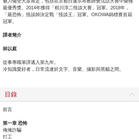
魅力備受大眾肯定，包括在京都日蓮宗布教師會法話大賽中榮獲
最優秀獎。2014年獲得「稻川淳二怪談大賽」冠軍。2018年，
「最恐怖」怪談師決定戰「怪談王」冠軍。OKOWA錦標賽首屆
冠軍。
譯者簡介
林以庭
從事專職筆譯邁入第九年。
冷知識愛好者，日常流連於文字、音樂、攝影與黑貓之間。
目錄
前言
第一章 恐怖
俺俺詐騙
打工