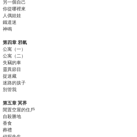
另一個自己
你從哪裡來
人偶娃娃
鐵道迷
神鳴
第四章 邪氣
公寓（一）
公寓（二）
失竊的車
靈異節目
捉迷藏
迷路的孩子
別管我
第五章 冥界
閒置空屋的住戶
自殺勝地
香食
葬禮
偵探先生