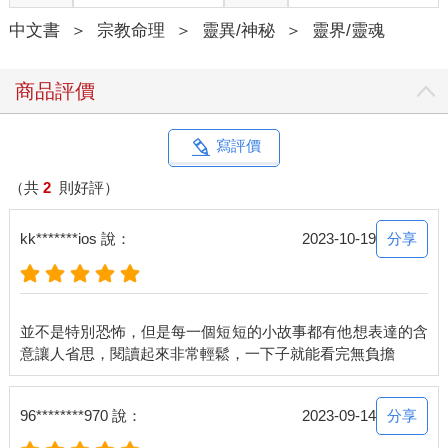
中文書
＞
宗教命理
＞
靈異/神秘
＞
靈界/靈魂
商品評價
寫評價
（共
2
則好評）
分享
kk*******ios 說：
2023-10-19
並不是特別恐怖，但是每一個短短的小故事都有他想表達的含
分享
96********970 說：
2023-09-14