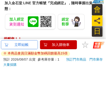
加入金石堂 LINE 官方帳號『完成綁定』，隨時掌握出貨動
會
態：
員
日
提醒您！！
金石堂及銀行均不會請您操作ATM! 如接獲電話要求您前往
ATM提款機，請不要聽從指示，以免受騙上當！
退換貨須知：
**提醒您，鑑賞期不等於試用期，退回商品須為全新狀態**
依據「消費者保護法」第19條及行政院消費者保護處公告之
「通訊交易解除權合理例外情事適用準則」，以下商品購買
後，除商品本身有瑕疵外，將不提供7天的猶豫期：
易於腐敗、保存期限較短或解約時即將逾期。（如：生
鮮食品）
依消費者要求所為之客製化給付。（客製化商品）
報紙、期刊或雜誌。（含MOOK、外文雜誌）