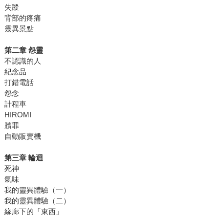
失蹤
背部的疼痛
靈異景點
第二章 怨靈
不認識的人
紀念品
打錯電話
怨念
計程車
HIROMI
贖罪
自動販賣機
第三章 輪迴
死神
氣味
我的靈異體驗（一）
我的靈異體驗（二）
緣廊下的「東西」