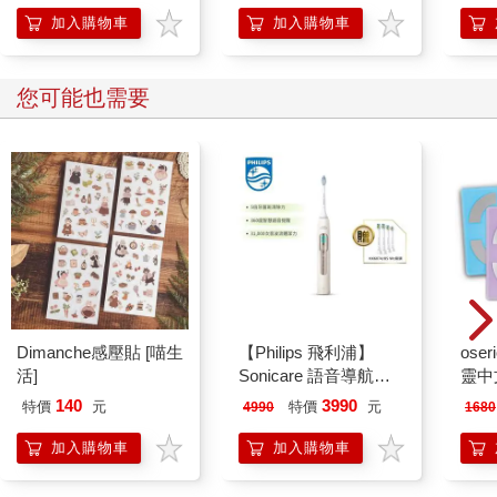
加入購物車
加入購物車
您可能也需要
Dimanche感壓貼 [喵生
【Philips 飛利浦】
ose
活]
Sonicare 語音導航音
靈中
波電動牙刷-晨光杏
140
3990
特價
元
特價
元
4990
1680
HX5682/02
加入購物車
加入購物車