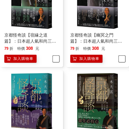
京都怪奇談【宿緣之道
京都怪奇談【幽冥之門
篇】：日本超人氣和尚三木
篇】：日本超人氣和尚三木
大雲，帶你追溯前世今生、
大雲，帶你穿梭幽冥之門、
308
308
79
折
特價
元
79
折
特價
元
潛心化解善惡因緣的醒世之
細緻導覽善惡果報的警世之
加入購物車
加入購物車
作
作