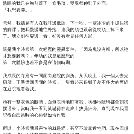
熟睡的我只在胸前蓋了一條毛毯，雙腿都伸到了外面。
「我想要腳。」
忽然，我聽見有人在我耳邊低語。下一秒，一雙冰冷的手抓住我
的腳踝，把我慢慢地往外拖，連我的頭也跟著從枕頭上掉下來
了。我立刻往腳邊一看，卻沒有看見任何人影。
這是我小時候第一次經歷的靈異事件。「因為鬼沒有腳，所以祂
才想要腳嗎？」年幼的我是這麼想的。
第二次體驗也差不多是在這個時期。
我成長的寺廟有一間面向庭院的廁所。某天晚上，我一個人去完
廁所，正準備回房間的時候，一隻看起來跟獅子差不多大的巨貓
在庭院裡看著我。
牠有一雙灰色的眼睛，面無表情地盯著我，彷彿牠隨時都會朝我
撲過來，當時我一看到就嚇得在走廊上拔腿狂奔。直到現在我還
記得自己當時的心跳聲如雷作響。
所以，小時候我最害怕的就是貓，甚至不敢靠近牠們。現在回想