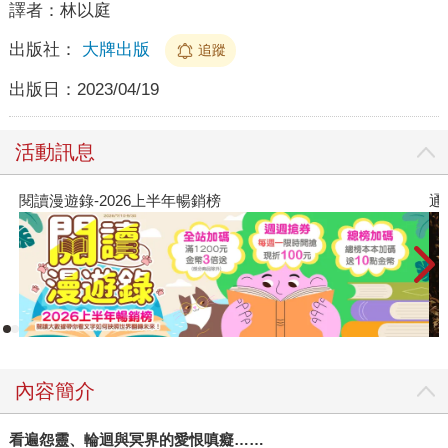
譯者：
林以庭
出版社：
大牌出版
追蹤
出版日：
2023/04/19
活動訊息
閱讀漫遊錄-2026上半年暢銷榜
通
內容簡介
看遍怨靈、輪迴與冥界的愛恨嗔癡……