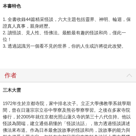
本書特色
1. 全書收錄44篇精采怪談，六大主題包括靈界、神明、輪迴，保
證真人真事，親身經歷。
2. 讀怪談、見人性、悟佛法。最酷最有趣的怪談和尚，僅此一
位！
3. 透過認識另一個看不見的世界，你的人生或許將從此改變。
作者
三木大雲
1972年生於京都寺院，家中排名次子。立正大學佛教學系就學期
間，曾在日蓮宗宗立谷中學寮及熊谷學寮學習。之後在多家寺院
修行，於2005年就任京都光照山蓮久寺的第三十八代住持。他以
怪談為開端，建立通俗易懂的「怪談法話」，致力透過怪談講述
佛法來布道。作為日本最會說故事的怪談和尚，說故事的能力與