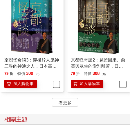
京都怪奇談3：穿梭於人鬼神
京都怪奇談2：見證因果、惡
三界的神通之人，日本高僧
靈與眾生的愛別離苦，日本
三木大雲所經歷的「離奇怪
高僧三木大雲遇見的「另一
300
308
79
折
特價
元
79
折
特價
元
誕世界」
個戰慄京都」
加入購物車
加入購物車
看更多
相關主題