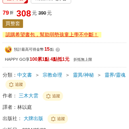
308
79
折
元
390
元
買整套
認購希望書包，幫助弱勢孩童上學不中斷！
15
預計最高可得金幣
點
?
100累1點 4點抵1元
HAPPY GO享
折抵無上限
分類：
中文書
＞
宗教命理
＞
靈異/神秘
＞
靈界/靈魂
追蹤
作者：
三木大雲
追蹤
譯者：
林以庭
出版社：
大牌出版
追蹤