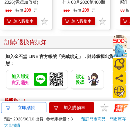
2026(雲端加值版)
佳人08月2026第400期
鷗】
(8款
209
209
特價
元
特價
元
69
折
220
220
Kit
企鵝
加入購物車
加入購物車
訂購/退換貨須知
加入金石堂 LINE 官方帳號『完成綁定』，隨時掌握出貨動
態：
提醒您！！
金石堂及銀行均不會請您操作ATM! 如接獲電話要求您前往
立即結帳
加入購物車
ATM提款機，請不要聽從指示，以免受騙上當！
預計 2026/08/10 出貨
參考庫存量：3
預訂門市商品
門市庫存
大量採購
退換貨須知：