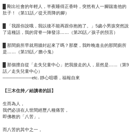
█ 剛出社會的年輕人，半夜睡得正香時，突然有人一腳踹進他的
肚子！（第11話／從天而降的腳）
█ 「我跟你說哦，我以後不能再跟你抱抱了。」5歲小男孩突然說
了這種話，我的背脊一陣發涼……（第20話／孩子的預言）
█ 那間廁所早就用牆封起來了嗎？那麼，我昨晚進去的那間廁所
是……（第19話／膽小鬼）
█ 那個擅自從「走失兒童中心」把我接走的人，居然是……（第9
話／走失兒童中心）
─────────etc. 靜心咀嚼，福報自來
【三木住持／給讀者的話】
生而為人，
我們必須在人世間經歷八種痛苦，
即佛教的「八苦」。
而八苦的其中之一，