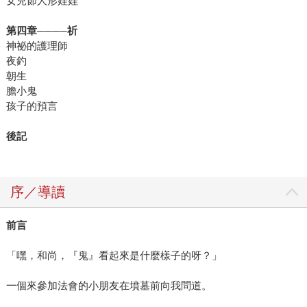
女兒節人形娃娃
第四章────祈
神祕的護理師
夜釣
朝生
膽小鬼
孩子的預言
後記
序／導讀
前言
「嘿，和尚，『鬼』看起來是什麼樣子的呀？」
一個來參加法會的小朋友在墳墓前向我問道。