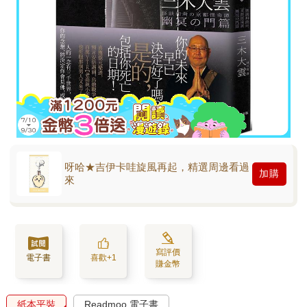
呀哈★吉伊卡哇旋風再起，精選周邊看過
加購
來
寫評價
電子書
喜歡+1
賺金幣
紙本平裝
Readmoo 電子書