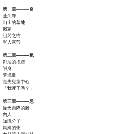
第一章────奇
蓮久寺
山上的墓地
搬家
詛咒之樹
單人露營
第二章────氣
鄰居的抱怨
附身
夢境畫
走失兒童中心
「我死了嗎？」
第三章────忌
從天而降的腳
內人
知識分子
媽媽的粥