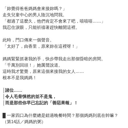
「妳覺得爸爸媽媽會來接妳嗎？」
走失兒童中心的男人陰沉地問我。
「都過了這麼久，他們肯定不會來了吧，嘻嘻嘻……」
我忍住淚眼，只能祈禱著趕快離開這裡。
此時，門口傳來一個聲音。
「太好了，由香里，原來妳在這裡呀！」
媽媽緊緊抓著我的手，快步帶我走出那個昏暗的房間。
「千萬別回頭！」她厲聲說道。
這時我才驚覺，原來這個來接我的女人……
根本不是我媽媽！
│
諸位……
│令人毛骨悚然的並不是鬼，
│而是那些你早已忘記的「善惡果報」！
█ 一家四口為什麼總是錯過晚餐時間？那個媽媽到底在幹嘛？
（第14話／媽媽的粥）