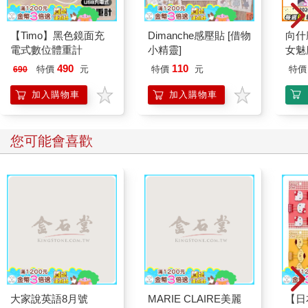
【Timo】黑色鏡面充
Dimanche感壓貼 [借物
向什
電式數位體重計
小精靈]
女魅
490
110
特價
元
特價
元
特價
690
加入購物車
加入購物車
您可能會喜歡
大家說英語8月號
MARIE CLAIRE美麗
【日本