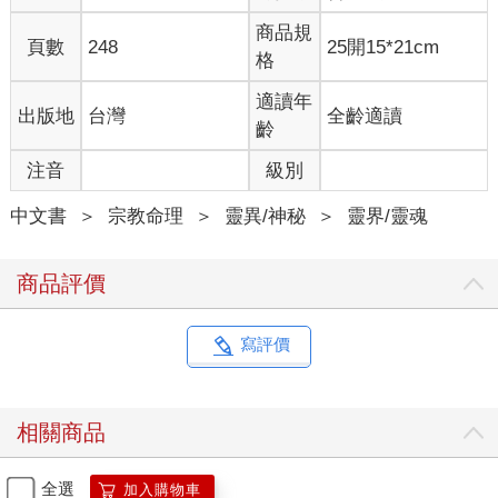
商品規
頁數
248
25開15*21cm
格
適讀年
出版地
台灣
全齡適讀
齡
注音
級別
中文書
＞
宗教命理
＞
靈異/神秘
＞
靈界/靈魂
商品評價
寫評價
相關商品
全選
加入購物車