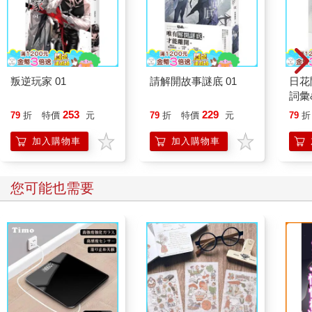
叛逆玩家 01
請解開故事謎底 01
日花
詞彙
253
229
79
折
特價
元
79
折
特價
元
79
折
加入購物車
加入購物車
您可能也需要