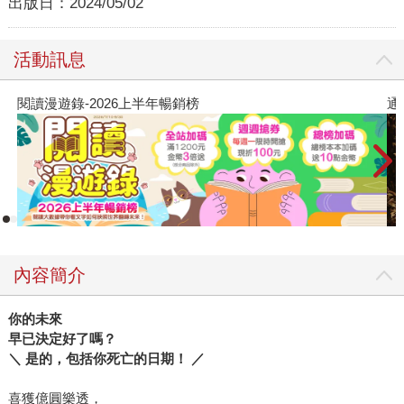
出版日：
2024/05/02
活動訊息
閱讀漫遊錄-2026上半年暢銷榜
通
內容簡介
你的未來
早已決定好了嗎？
＼ 是的，包括你死亡的日期！ ／
喜獲億圓樂透，