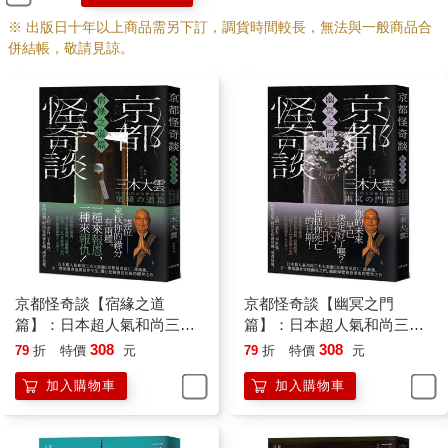
※ 出版日十年以上商品需另下訂，調貨時間較長，無法與一般商品合
併結帳，敬請見諒。
京都怪奇談【宿緣之道
京都怪奇談【幽冥之門
篇】：日本超人氣和尚三木
篇】：日本超人氣和尚三木
大雲，帶你追溯前世今生、
大雲，帶你穿梭幽冥之門、
308
308
79
折
特價
元
79
折
特價
元
潛心化解善惡因緣的醒世之
細緻導覽善惡果報的警世之
加入購物車
加入購物車
作
作