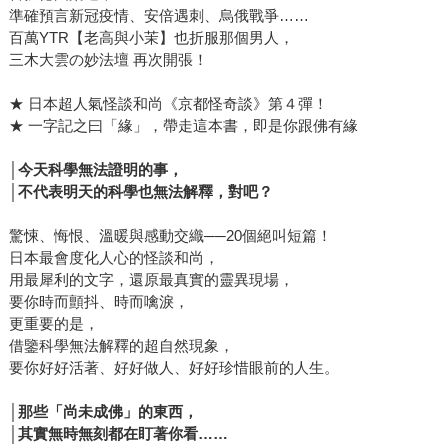
準確預言新冠疫情、安倍遇刺、烏俄戰爭……
百萬YTR【老高與小茉】也折服那個男人，
三木大雲の妙法壇 再次開張！
★ 日本超人氣怪談和尚《京都怪奇談》第４彈！
★ 一字記之曰「緣」，帶走這本書，即是你跟佛有緣
│
今天科學無法證明的事，
│不代表明天的科學也無法解釋，對吧？
驚悚、悔恨、溫暖與感動交織──20個絕叫短篇！
日本最會度化人心的怪談和尚，
用最犀利的文字，還原最真實的靈異現場，
要你時而顫抖、時而噙淚，
更重要的是，
借鑒科學無法解釋的超自然現象，
要你好好活著、好好做人、好好珍惜眼前的人生。
│
那些「尚未成佛」的東西，
│其實無時無刻都在盯著你看……