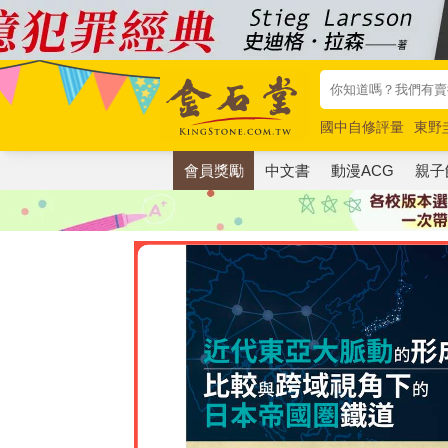
國中自修評量
東野
唯紅花綻放
奧德賽
會員獎勵
中文書
動漫ACG
親子