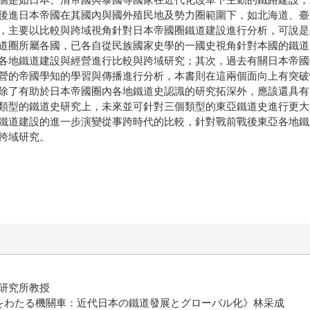
後進日本帝國在其國內與國外殖民地及勢力圈範圍下，如北海道、臺
主要以比較與跨域視角針對日本帝國圈鐵道建設進行分析，可說是
道圈所屬各國，已各自從民族國家史學的一國史視角針對本國的鐵道
各地鐵道建設與經營進行比較與跨域研究；其次，過去有關日本帝國
營的帝國學知的學習與傳播進行分析，本書則在這兩個面向上有突破
了有助於日本帝國圈內各地鐵道史認識的研究拓深外，應該還具有
類型的鐵道史研究上，未來並可針對三個類型的東亞鐵道史進行更大
鐵道建設的進一步演變從事跨時代的比較，針對戰前戰後東亞各地鐵
跨域研究。
研究所教授
《海をわたる機關車：近代日本の鐵道發展とグローバル化》
林采成