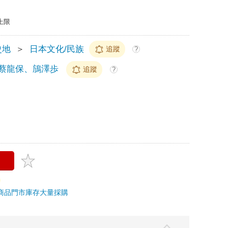
上限
史地
＞
日本文化/民族
追蹤
?
蔡龍保、鴋澤歩
追蹤
?
商品
門市庫存
大量採購