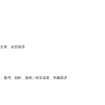
尚史著、金想蓉譯
、臺灣、朝鮮、滿洲／林采成著、李姵蓉譯