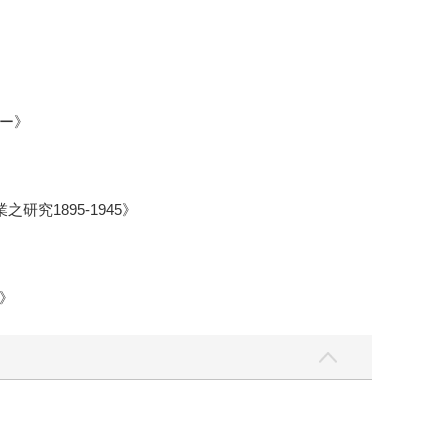
ー》
究1895-1945》
》