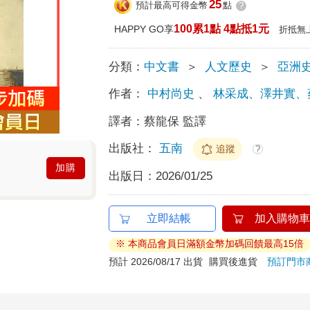
25
預計最高可得金幣
點
?
100累1點 4點抵1元
HAPPY GO享
折抵無
分類：
中文書
＞
人文歷史
＞
亞洲
作者：
中村尚史
、
林采成、澤井實、
譯者：
蔡龍保 監譯
出版社：
五南
追蹤
?
加購
出版日：
2026/01/25
立即結帳
加入購物車
※ 本商品會員日滿額金幣加碼回饋最高15倍
預計 2026/08/17 出貨
購買後進貨
預訂門市