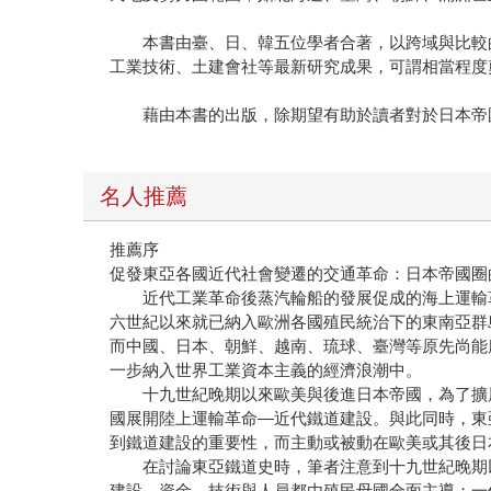
本書由臺、日、韓五位學者合著，以跨域與比較的
工業技術、土建會社等最新研究成果，可謂相當程度
藉由本書的出版，除期望有助於讀者對於日本帝國
名人推薦
推薦序
促發東亞各國近代社會變遷的交通革命：日本帝國圈
近代工業革命後蒸汽輪船的發展促成的海上運輸革
六世紀以來就已納入歐洲各國殖民統治下的東南亞群
而中國、日本、朝鮮、越南、琉球、臺灣等原先尚能
一步納入世界工業資本主義的經濟浪潮中。
十九世紀晚期以來歐美與後進日本帝國，為了擴展
國展開陸上運輸革命—近代鐵道建設。與此同時，東
到鐵道建設的重要性，而主動或被動在歐美或其後日
在討論東亞鐵道史時，筆者注意到十九世紀晚期以
建設，資金、技術與人員都由殖民母國全面主導；一