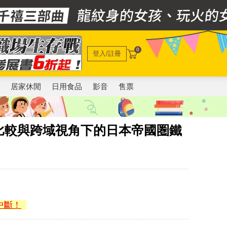
0
登入/註冊
電
居家休閒
日用食品
影音
售票
比較與跨域視角下的日本帝國圏鐵
中斷！