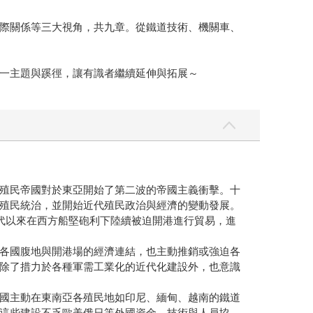
際關係等三大視角，共九章。從鐵道技術、機關車、
一主題與蹊徑，讓有識者繼續延伸與拓展～
殖民帝國對於東亞開始了第二波的帝國主義衝擊。十
殖民統治，並開始近代殖民政治與經濟的變動發展。
代以來在西方船堅砲利下陸續被迫開港進行貿易，進
各國腹地與開港場的經濟連結，也主動推銷或強迫各
除了措力於各種軍需工業化的近代化建設外，也意識
國主動在東南亞各殖民地如印尼、緬甸、越南的鐵道
這些建設不乏歐美俄日等外國資金、技術與人員協