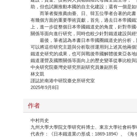
助，但也試圖推動本國的自主化建設；還有一個是如
而筆者擬推薦由臺、日、韓五位學者合著的此書，
有幾個方面的重要學術貢獻，首先，過去日本帝國鐵
上，進一步從整個日本帝國鐵道史的角度，針對帝國
關係等面向進行研究，同時也較少針對鐵道建設與經
最後，筆者認為本書日本帝國圈鐵道史的分析，除
可以將這些研究主題與分析取徑運用到上述其他兩個
鐵道史研究的成果，也可與戰後帝國解體後東亞各地
鐵道運營及國際關係等面向上的歷史變革從事比較與
中央研究院臺灣史研究所副研究員兼副所長
林文凱
謹誌於南港中研院臺史所研究室
2025年9月8日
作者
中村尚史
九州大學大學院文學研究科博士、東京大學社會科學
代表作：《日本鐵道業の形成：1869-1894》、