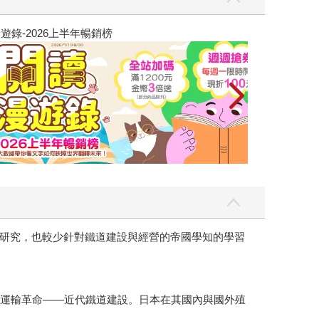
飛吧，鴻！：母
研究，也較少針對鐵道建設與經營的帝國學知的學習
運輸革命——近代鐵道建設。日本在其國內與國外殖