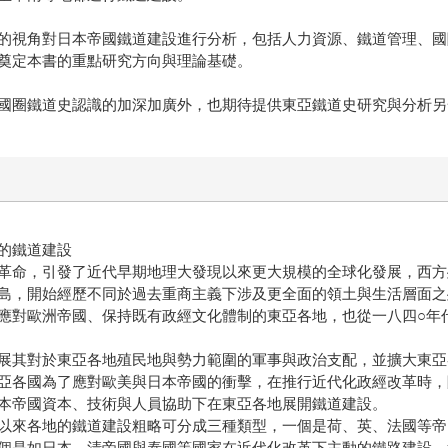
視角對日本帝國鐵道建設進行分析，包括人力資源、鐵道管理、國
奠定本書的重點研究方向與理論基礎。
圈鐵道史認識的加深加廣外，也期待提供東亞鐵道史研究與分析另
的鐵道建設
命，引發了近代早期地理大發現以來更大規模的全球化發展，西方
島，開始經歷不同於過去重商主義下涉及更全面的領土與生活層面之
應對歐洲帝國、保持既有政經文化體制的東亞各地，也從一八四○年
其對於東亞各地殖民地與勢力範圍的軍事與政治支配，並擴大東亞
亞各國為了應對歐美與日本帝國的衝擊，在推行近代化政經改革時，
本帝國資本、技術與人員協助下在東亞各地展開鐵道建設。
來各地的鐵道建設粗略可分成三種類型，一個是荷、英、法國等帝
個是如日本、清帝國與泰國等國家在近代化改革下主動的鐵路建設，