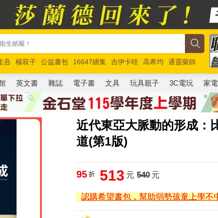
圭吾
楊双子
公益書包
16647續集
吉伊卡哇
高希均
通靈藥師
路邊攤新作
馬斯克
玩具總動員5
超慢跑
館
英文書
雜誌
電子書
文具
玩具親子
3C電玩
家
近代東亞大脈動的形成：
道(第1版)
513
95
折
元
540
元
認購希望書包，幫助弱勢孩童上學不