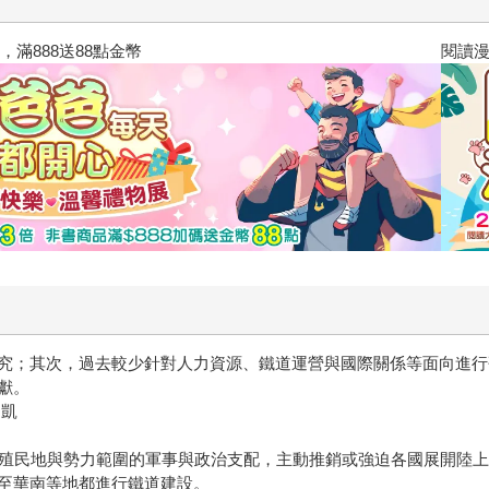
閱讀漫遊錄-2026上半年暢銷榜
究；其次，過去較少針對人力資源、鐵道運營與國際關係等面向進行
獻。
文凱
殖民地與勢力範圍的軍事與政治支配，主動推銷或強迫各國展開陸上
至華南等地都進行鐵道建設。