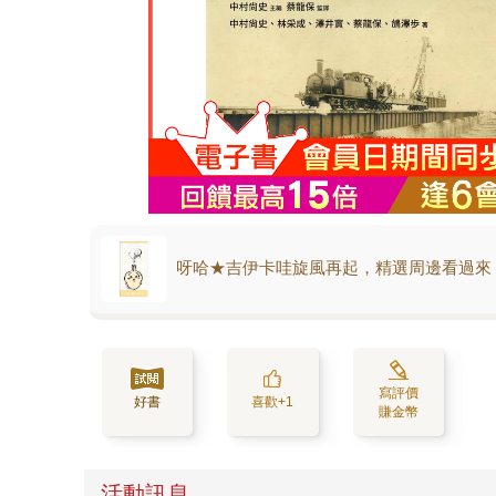
呀哈★吉伊卡哇旋風再起，精選周邊看過來
寫評價
好書
喜歡+1
賺金幣
活動訊息