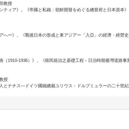
部教授
ンティア》。《帝國と私鐵：朝鮮開發をめぐる總督府と日本資本》
アへー》、《戰後日本の形成と東アジアー「入亞」の經濟・經營史
910-1936）》、《殖民統治之基礎工程－日治時期臺灣道路事業之研
教授
人とナチス―ドイツ國鐵總裁ユリウス・ドルプミュラーの二十世紀