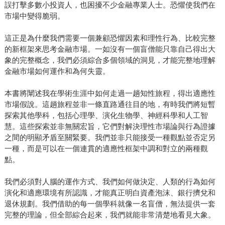
誤打擊多數小投資人，也困擾不少金融專業人士。恐懼使我們在
市場中變得脆弱。
這正是為什麼我們需要一個兼顧恐懼因素和理性行為、比較完整
的新框架來思考金融市場。一如沒有一個盲僧能只靠自己得出大
象的完整概念，我們必須綜合多個領域的洞見，才能完整地理解
金融市場如何運作和為何失靈。
本書將闡述我在學術生涯中如何走過一趟知性旅程，得出適應性
市場假說。這趟旅程並非一條直路通往目的地，有時我們將短暫
探索其他學科，包括心理學、演化生物學、神經科學和人工智
慧。這些探索並非無關宏旨，它們對解決理性市場論與行為證據
之間的明顯矛盾至關緊要。我們並非只能接受一種觀點並否定另
一種，而是可以在一個連貫的適應性框架中調和對立的兩種觀
點。
我們必須對人腦的運作方式、我們如何做決定、人類的行為如何
演化和適應環境有所認識，才能真正明白資產泡沫、銀行擠兌和
退休規劃。我們借助的每一個學科就像一名盲僧，無法提供一套
完整的理論，但全部綜合起來，我們就能非常清楚地看見大象。