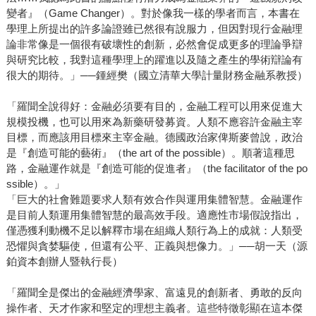
變者』（Game Changer）。對於像我一樣的學者而言，本書在
學理上所提出的許多論證雖已然很有說服力，但因對現行金融理
論非常像是一個很有破壞性的創新，必然會促成更多的理論爭辯
與研究比較，我對這種學理上的躍進以及隨之產生的學術辯論有
很大的期待。」──鍾經樊（國立清華大學計量財務金融系教授）
「羅聞全說得好：金融必須要有目的，金融工程可以用來促進大
規模投機，也可以用來為新藥研發募資。人類不應容許金融主宰
目標，而應該用目標來主宰金融。德國政治家俾斯麥曾說，政治
是『創造可能的藝術』（the art of the possible）。順著這種思
路，金融運作就是『創造可能的促進者』（the facilitator of the po
ssible）。」
「巨大的社會難題要求人類有效合作與運用集體智慧。金融運作
是目前人類運用集體智慧的最高效手段。適應性市場假說指出，
僅憑獲利動機不足以解釋市場在組織人類行為上的成就：人類受
恐懼與貪婪驅使，但還有公平、正義與想像力。」──胡一天（源
鉑資本創辦人暨執行長）
「羅聞全是傑出的金融經濟學家、富遠見的創新者、勇敢的反向
操作者、天才作家和堅定的理想主義者。這些特徵彰顯在這本傑