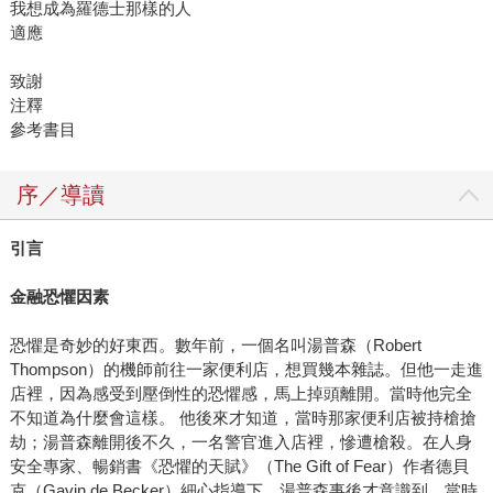
我想成為羅德士那樣的人
適應
致謝
注釋
參考書目
序／導讀
引言
金融恐懼因素
恐懼是奇妙的好東西。數年前，一個名叫湯普森（Robert
Thompson）的機師前往一家便利店，想買幾本雜誌。但他一走進
店裡，因為感受到壓倒性的恐懼感，馬上掉頭離開。當時他完全
不知道為什麼會這樣。 他後來才知道，當時那家便利店被持槍搶
劫；湯普森離開後不久，一名警官進入店裡，慘遭槍殺。在人身
安全專家、暢銷書《恐懼的天賦》（The Gift of Fear）作者德貝
克（Gavin de Becker）細心指導下，湯普森事後才意識到，當時