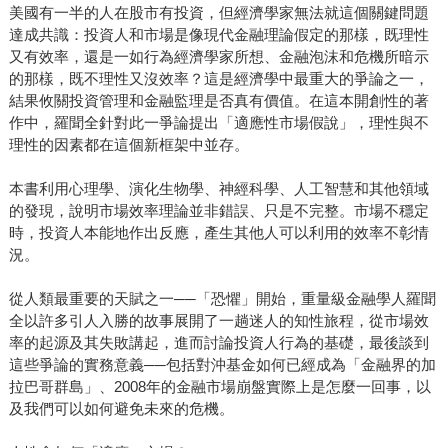
美國有一半的人在股市有投資，但經濟學家無法就這個關鍵問題
達成共識：投資人和市場是像現代金融理論假定的那樣，既理性
又有效率，還是一如行為經濟學家所想、金融泡沫和危機所暗示
的那樣，既不理性又沒效率？這是經濟學中最重大的爭論之一，
結果攸關投資管理和金融監理是否真有價值。在這本開創性的著
作中，羅聞全針對此一爭論提出「適應性市場假說」，理性與不
理性的因素都在這個新框架中並存。
本書利用心理學、演化生物學、神經科學、人工智慧和其他領域
的發現，說明市場效率理論並非錯誤、只是不完整。市場不穩定
時，投資人本能地作出反應，產生其他人可以利用的效率不彰情
況。
從人類最重要的天賦之一──「恐懼」開始，重量級金融學人羅聞
全以許多引人入勝的故事展開了一趟迷人的知性旅程，從市場效
率的起源及其失敗講起，進而討論投資人行為的基礎，最後談到
這些爭論的實務意義──包括對沖基金如何已經成為「金融界的加
拉巴哥群島」、2008年的金融市場崩盤實際上是怎麼一回事，以
及我們可以如何避免未來的危機。