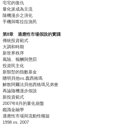
宅宅的復仇
量化派成為主流
隨機漫步之演化
手機與喀拉拉漁民
第
8
章 適應性市場假說的實踐
傳統投資範式
大調和時期
新世界秩序
風險、報酬與懲罰
投資民主化
新類型的指數基金
聰明貝他vs.蠢西格瑪
解散阿爾法貝他西格瑪兄弟會
再論隨機漫步假說
新投資範式
2007年8月的量化崩盤
鑑識金融學
適應性市場與流動性螺旋
1998 vs. 2007