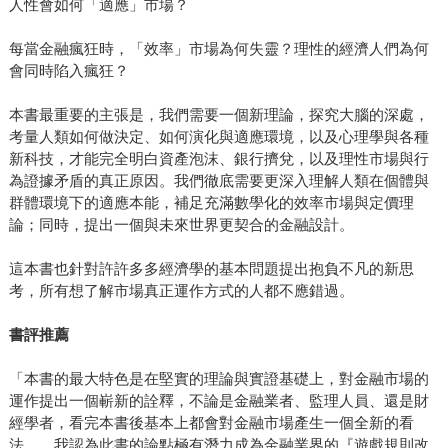
人性會如何「適應」市場？
每當金融瘋狂時，「效率」市場為何失靈？理性的經濟人們為何
會同時陷入瘋狂？
本書最重要的主張是，我們需要一個新理論，探究大腦的深處，
考量人類如何做決定、如何演化與適應環境，以及心理學與各種
新科技，才能完全明白資產泡沫、銀行擠兌，以及理性市場與行
為證據矛盾的真正原因。我們徹底需要更深入理解人類在個體與
群體環境下的適應本能，補足充滿數學化的效率市場與定價理
論；同時，提出一個與未來世界更契合的金融設計。
這本書也針對許許多多經濟學的基本問題提出抱負不凡的新思
考，所有想了解市場真正運作方式的人都不應錯過。
書評推薦
「本書的最大特色是在堅實的理論與實證基礎上，對金融市場的
運作提出一個嶄新的詮釋，不論是金融業者、監理人員、還是財
經學者，看完本書後基本上都會對金融市場產生一個全新的看
法……我認為此書的論點極有潛力成為金融業界的『遊戲規則改