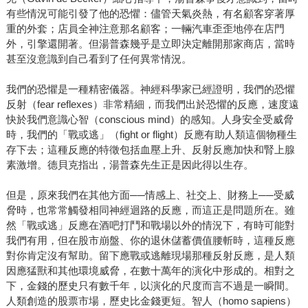
有些情況可能引發了他的恐懼：儘管天氣炎熱，有名顧客穿著厚
重的外套；店員全神注意那名顧客；一輛汽車歪歪地停在店門
外，引擎還開著。但湯普森幾乎是立即決定離開那家商店，當時
甚至沒意識到自己看到了任何異常情況。
我們的恐懼是一種精密儀器。神經科學家已經證明，我們的恐懼
反射（fear reflexes）非常精細，而我們出於恐懼的反應，速度遠
快於我們意識心智（conscious mind）的感知。人身安全受威脅
時，我們的「戰或逃」（fight or flight）反應有助人類這個物種生
存下去；這種反應的特徵包括血壓上升、反射反應加快和腎上腺
素激增。德貝克指出，湯普森先生正是因此得以生存。
但是，原來我們在其他方面──情感上、社交上、財務上──受威
脅時，也常常觸發相同神經迴路的反應，而這正是問題所在。雖
然「戰或逃」反應在酒吧打鬥和戰場以外的情況下，有時可能對
我們有用，但在股市崩盤、你的退休儲蓄價值腰斬時，這種反應
對你肯定沒有幫助。留下應戰或逃離現場那種反射反應，是人類
因應猛獸和其他環境威脅，在數十萬年的演化中形成的。相對之
下，金錢的歷史只有數千年，以演化的尺度而言不過是一瞬間。
人類創造的股票市場，歷史比金錢更短。智人（homo sapiens）