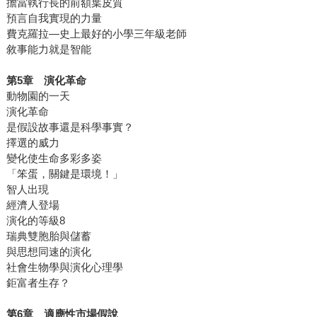
擔當執行長的前額葉皮質
預言自我實現的力量
費克羅拉—史上最好的小學三年級老師
敘事能力就是智能
第
5
章 演化革命
動物園的一天
演化革命
是假設故事還是科學事實？
擇選的威力
變化使生命多彩多姿
「笨蛋，關鍵是環境！」
智人出現
經濟人登場
演化的等級8
瑞典雙胞胎與儲蓄
與思想同速的演化
社會生物學與演化心理學
鉅富者生存？
第
6
章 適應性市場假說