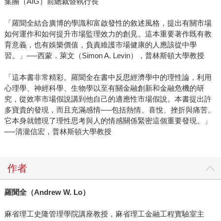
集團（AIG）前總裁暨執行長
「羅聞全結合廣博的學識和富啟發性的敘述風格，提出有關市場
如何運作和如何提升市場監理效力的創見。這本重要著作既有教
育意義，也有娛樂價值，負責維護市場健康的人應該從中學
習。」──西蒙．萊文（Simon A. Levin），普林斯頓大學教授
「這本書非常精彩。羅聞全在書中反思經濟學中的理性論，利用
心理學、神經科學、生物學以至有關金融創新和金融危機的研
究，從效率市場假說講到他自己的適應性市場假說。本書提出許
多寶貴的發現，而且充滿感情──包括熱情、喜悅、挫折與痛苦。
它本身就體現了理性思考與人的情感關係緊密這個重要發現。」
──清瀧信宏，普林斯頓大學教授
作者
羅聞全（
Andrew W. Lo
）
麻省理工史隆管理學院講座教授，麻省理工金融工程實驗室主