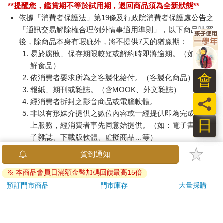
**提醒您，鑑賞期不等於試用期，退回商品須為全新狀態**
依據「消費者保護法」第19條及行政院消費者保護處公告之
「通訊交易解除權合理例外情事適用準則」，以下商品購買
後，除商品本身有瑕疵外，將不提供7天的猶豫期：
易於腐敗、保存期限較短或解約時即將逾期。（如：生
鮮食品）
會
依消費者要求所為之客製化給付。（客製化商品）
報紙、期刊或雜誌。（含MOOK、外文雜誌）
員
經消費者拆封之影音商品或電腦軟體。
非以有形媒介提供之數位內容或一經提供即為完成之線
日
上服務，經消費者事先同意始提供。（如：電子書、電
子雜誌、下載版軟體、虛擬商品…等）
已拆封之個人衛生用品。（如：內衣褲、刮鬍刀、除毛
貨到通知
刀…等）
※ 本商品會員日滿額金幣加碼回饋最高15倍
若非上列種類商品，均享有到貨7天的猶豫期（含例假
日）。
預訂門市商品
門市庫存
大量採購
辦理退換貨時，商品（組合商品恕無法接受單獨退貨）必須
是您收到商品時的原始狀態（包含商品本體、配件、贈品、
保證書、所有附隨資料文件及原廠內外包裝…等），請勿直