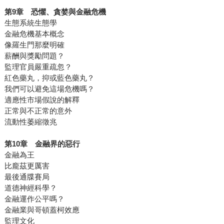
第
9
章 恐懼、貪婪與金融危機
生態系統生態學
金融危機基本概念
像羅生門那麼明確
薪酬與獎勵問題？
監理官員嚴重疏忽？
紅色藥丸，抑或藍色藥丸？
我們可以避免這場危機嗎？
適應性市場假說的解釋
正常與不正常的意外
流動性萎縮徵兆
第
10
章 金融界的惡行
金融為王
比龐茲更厲害
最後通牒賽局
道德神經科學？
金融運作公平嗎？
金融業與哥頓蓋柯效應
監理文化