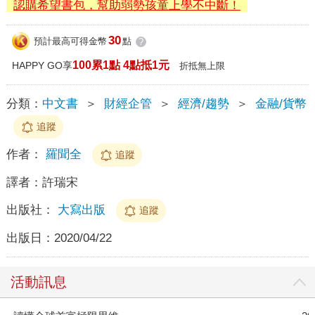
認購希望書包，幫助弱勢孩童上學不中斷！
30
預計最高可得金幣
點
?
100累1點 4點抵1元
HAPPY GO享
折抵無上限
分類：
中文書
＞
財經企管
＞
經濟/趨勢
＞
金融/貨幣
追蹤
作者：
羅聞全
追蹤
譯者：
許瑞宋
出版社：
大寫出版
追蹤
出版日：
2020/04/22
活動訊息