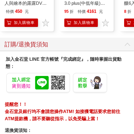
人與繪本的露露DVD-
3.0 plus(中低年級)酷
釀6入
平裝版
黑 全新進化玩美上市
450
4161
特價
元
95
折
特價
元
8
折
加入購物車
加入購物車
訂購/退換貨須知
加入金石堂 LINE 官方帳號『完成綁定』，隨時掌握出貨動
態：
提醒您！！
金石堂及銀行均不會請您操作ATM! 如接獲電話要求您前往
ATM提款機，請不要聽從指示，以免受騙上當！
退換貨須知：