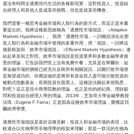
還沒有時間去適應現代生活的各種新現實，這對投資人、投資組
合經理人和其他人造成某些挑戰，但也造就某些機會。
我們需要一種思考金融市場和人類行為的新方式，而這正是本書
要提出的。我將這種新思維稱為「適應性市場假說」（Adaptive
Markets Hypothesis）。 我用「適應性市場」一詞概括演化在塑
造人類行為和金融市場中發揮的多重作用，用「假說」一詞將這
個新框架與「效率市場假說」（Efficient Markets Hypothesis）連
結起來並與之對照。效率市場假說是投資業界和多數金融學者接
受的理論，它告訴我們世上沒有免費午餐，尤其是在華爾街：如
果金融市場的價格已經充分反映所有相關資訊，試圖打敗市場便
是無望成功的。你應該做的是將所有資金投入盡可能分散投資的
被動式指數基金，長期投資在股票上。這種說法聽起來很熟悉，
對吧？這正是現今商學院教的理論，也正是你的經紀商、理財顧
問和投資組合經理人學的理論。2013年，芝加哥大學金融學教授
法瑪（Eugene F. Fama）正是因為這種效率市場理論，榮獲諾貝
爾經濟學獎。
適應性市場假說是基於這種見解：投資人和金融市場的表現，比
較適合以生物學而非物理學的框架來理解；那是一群活的生物為