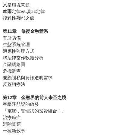
又是環境問題
摩爾定律vs.莫非定律
複雜性殘忍之處
第
11
章 修復金融體系
有所防備
生態系統管理
適應性監理方式
將法律當作軟體分析
金融網絡圖
危機調查
兼顧隱私與資訊透明需求
反蓋柯療法
第
12
章 金融界的前人未至之境
星艦迷航記的啟發
「電腦，管理我的投資組合！」
治療癌症
消除貧窮
一種新敘事