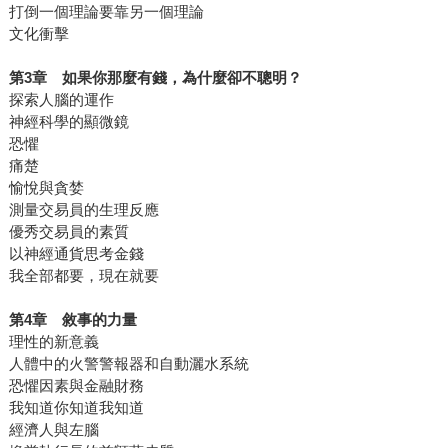
打倒一個理論要靠另一個理論
文化衝擊
第3
章 如果你那麼有錢，為什麼卻不聰明？
探索人腦的運作
神經科學的顯微鏡
恐懼
痛楚
愉悅與貪婪
測量交易員的生理反應
優秀交易員的素質
以神經通貨思考金錢
我全部都要，現在就要
第4
章 敘事的力量
理性的新意義
人體中的火警警報器和自動灑水系統
恐懼因素與金融財務
我知道你知道我知道
經濟人與左腦