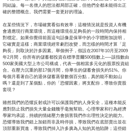
同結論。每一名僧人的想法都局部正確，但他們全都未能得出正
確的整體概念。我們需要一套更好的理論。
在某些情況下，市場確實看似有效率；這種情況就是投資人有機
會適應現行商業環境，而這種環境在足夠長的一段時間內保持相
對穩定。如果你覺得前面這句話像是保單中的小字體附加說明，
它確實是這樣；商業環境經常劇烈改變，而怎樣的時間才算「足
夠長」則取決於許多因素。舉個例子，假設在2007年10月至2009
年2月間，你所有的儲蓄都投資在標準普爾500指數上──該指數由
500家美國大型上市公司構成，代表一個相當多元化的股票投資組
合。在壓力沉重的那17個月間，你畢生的儲蓄會損失約51%。你
每個月看著自己的退休儲蓄蒸發數個百分點，真的能不動如山
嗎？還是到了某個點，你的「恐懼因素」將支配你，導致你賣股
套現？
雖然我們的恐懼反射或許可以保護我們的人身安全，這種本能反
應對防止我們損失大量金錢幾乎毫無幫助。心理學家和行為經濟
學家均承認，持續的情緒壓力會損害我們作出理性決定的能力。
恐懼導致我們錯上加錯而非及時停損，導致我們在底部賣出並在
頂部重新買進，導致我們掉入許多廣為人知的其他陷阱；這些錯