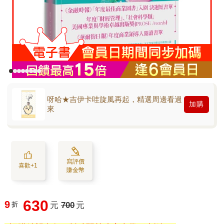
呀哈★吉伊卡哇旋風再起，精選周邊看過
加購
來
寫評價
喜歡+1
賺金幣
630
9
折
元
700
元