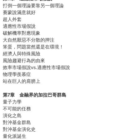
打倒一個理論要靠另一個理論
賽蒙說滿意就好
超人外套
適應性市場假說
破解機率對應現象
大自然厭惡不分散的押注
笨蛋，問題當然還是在環境！
經濟人與特殊風險
風險趨避行為的由來
效率市場假說vs.適應性市場假說
物理學羨慕症
站在巨人的肩膀上
第
7
章 金融界的加拉巴哥群島
量子力學
不可能的任務
演化之島
對沖基金群島
對沖基金演化史
量化派誕生