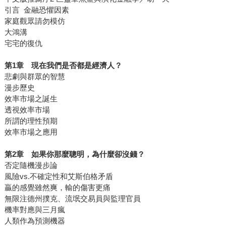
引言 金融恐懼因素
家庭觀眾請勿模仿
大鴻溝
宅宅的復仇
第1
章 現在我們是否都是經濟人？
悲劇與群眾的智慧
漫步歷史
效率市場之誕生
透視效率市場
所謂的理性預期
效率市場之應用
第2
章 如果你那麼聰明，為什麼卻沒錢？
否定隨機漫步論
風險vs.不確定性和艾斯伯格矛盾
贏的感覺雖然爽，輸的傷害更痛
無限注德州撲克、流氓交易員與監理官員
機率對應與三月瘋
人類作為預測機器