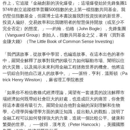
作上，它追蹤『金融創新的演化爆發』；這場爆發始於先鋒集團1
974年創立追蹤標準普爾500指數的史上第一檔指數共同基金。我
仍堅信指數基金，但羅博士這本書說服我對投資技術的新世界、
投資人偏好、交易效率和比我聰明者的智慧保持開放（或至少不
完全否定）的態度。」──約翰．伯格（John Bogle），先鋒集團
（Vanguard Group）創始人，指數共同基金之父，著有《買對基
金賺大錢》（The Little Book of Common Sense Investing）
「我們講故事，從故事中學習，也編造故事。在這本出色的著作
中，羅聞全解釋了故事對我們的吸引力如何驅動市場、闡明以往
的大災難，以及揭示未來利用金融工程拯救世界的機會。他將這
一切綜合到他自己迷人的故事中。」──派特．亨利．溫斯頓（Pa
trick Henry Winston），麻省理工學院教授
「如果你不相信教條式經濟理論，渴望有一套連貫的說法解釋市
場經濟如何既帶給社會巨大的好處，也造成巨大的痛苦，你會覺
得這本書很有吸引力。羅聞全結合他對金融的深刻理解和生物
學、心理學與倫理學方面的廣泛知識，提出動人的觀點，說明了
金融工程可以如何發揮強大的力量，造就一個比較公平、健康和
繁榮的世界。」──彼得．漢考克（Peter Hancock），美國國際