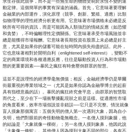
求生存彼此競爭，而不是一些無生命的物體受制於永恆不變的運
動定律。這個簡單的事實有深遠的涵義。首先，它意味著要理解
金融業的內部運作，演化原理（競爭、創新、繁殖、適應）比類
似物理學的理性經濟分析更有用。它意味著市場價格未必總是反
映所有可得的資訊，而是可能因為人類強烈的情緒反應（如恐懼
和貪婪），不時偏離理性定價關係。它意味著承受市場風險並非
總是能獲得市場報酬。它意味著長期投資在股票上未必總是好主
意，尤其是如果你的儲蓄可能在短時間內損失殆盡的話。此外，
它也意味著相對於開明自利（enlightened self-interest），變動不
定的商業環境和各種適應反應，往往是驅動投資人行為和市場動
態的更重要因素──暴民之瘋狂有時會壓倒群眾的智慧。
這並不是說理性的經濟學毫無價值；相反，金融經濟學仍是華爾
街最重視的專業領域之一（尤其是如果你認為金融學博士的起薪
具有指標意義的話）。暴民的瘋狂終究會平息，由群眾的智慧取
而代之，至少在下一場衝擊擾亂現狀之前是這樣。從適應性市場
的角度看來，效率市場假說並非錯誤──它只是不完整。情況就像
盲人摸象那個寓言：五個失明的僧人第一次遇到大象，因為自小
失明，他們對眼前的奇怪動物毫無概念。一名僧人摸到象腿，他
的結論是「大象就像一棵樹」；另一名僧人摸到象鼻，他因此說
「大象像一條蛇」。其他僧人因為摸到大象不同的部位，各有不