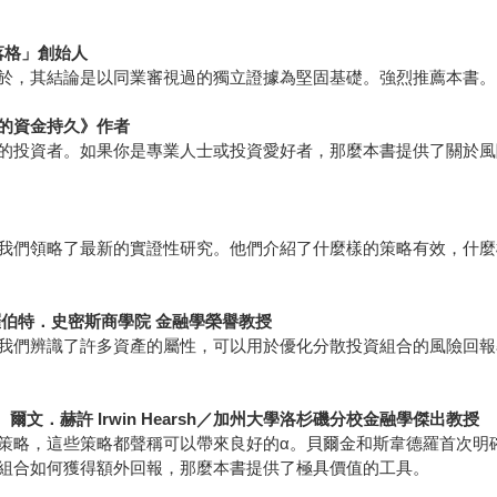
部落格」創始人
於，其結論是以同業審視過的獨立證據為堅固基礎。強烈推薦本書。
何讓你的資金持久》作者
的投資者。如果你是專業人士或投資愛好者，那麼本書提供了關於風
我們領略了最新的實證性研究。他們介紹了什麼樣的策略有效，什麼
大學羅伯特．史密斯商學院 金融學榮譽教授
我們辨識了許多資產的屬性，可以用於優化分散投資組合的風險回報
yne、爾文．赫許 Irwin Hearsh／加州大學洛杉磯分校金融學傑出教授
策略，這些策略都聲稱可以帶來良好的α。貝爾金和斯韋德羅首次明
組合如何獲得額外回報，那麼本書提供了極具價值的工具。