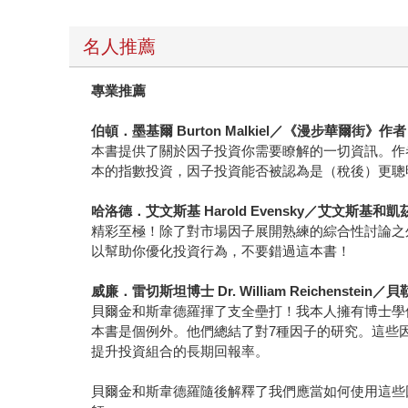
名人推薦
專業推薦
伯頓．墨基爾 Burton Malkiel／《漫步華爾街》作者
本書提供了關於因子投資你需要瞭解的一切資訊。作
本的指數投資，因子投資能否被認為是（稅後）更聰
哈洛德．艾文斯基 Harold Evensky／艾文斯
精彩至極！除了對市場因子展開熟練的綜合性討論之
以幫助你優化投資行為，不要錯過這本書！
威廉．雷切斯坦博士 Dr. William Reichens
貝爾金和斯韋德羅揮了支全壘打！我本人擁有博士學
本書是個例外。他們總結了對7種因子的研究。這些
提升投資組合的長期回報率。
貝爾金和斯韋德羅隨後解釋了我們應當如何使用這些