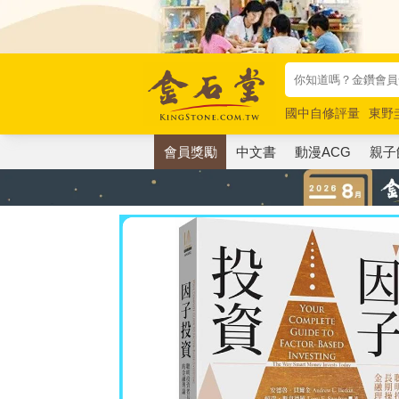
國中自修評量
東野
唯紅花綻放
奧德賽
會員獎勵
中文書
動漫ACG
親子