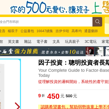
圭吾
楊双子
公益書包
16647續集
吉伊卡哇
高希均
通靈藥師
路邊攤新作
馬斯克
玩具總動員5
超慢跑
館
英文書
雜誌
電子書
文具
玩具親子
3C電玩
家
因子投資：聰明投資者長
Your Complete Guide to Factor-Bas
Today
從理解投資的邏輯開始，系統性的遵守規
450
9
折
元
500
元
認購希望書包，幫助弱勢孩童上學不