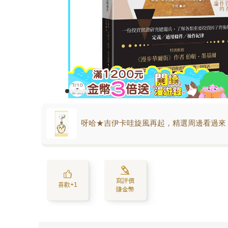
呀哈★吉伊卡哇旋風再起，精選周邊看過來
寫評價
喜歡+1
賺金幣