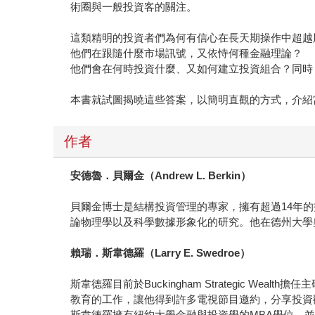
術圈與一般投資客的關注。
這類精明的投資者們為何有信心在長天期操作中超越
他們在跟隨什麼市場訊號，又依恃何種金融理論？
他們會在何時投資什麼、又如何建立投資組合？同時
本書就試圖揭曉這些答案，以簡明直觀的方式，介紹當代最有價
作者
安德魯．貝爾金（Andrew L. Berkin）
貝爾金博士是結構投資管理的專家，擁有超過14年的投資管
論物理學以及科學數據形象化的研究。他在德州大學
賴瑞．斯韋德羅（Larry E. Swedroe）
斯韋德羅目前於Buckingham Strategic
教育的工作，讓他得到許多電視節目邀約，分享投資
斯韋德羅擁有紐約大學金融與投資學的MBA學位，並有