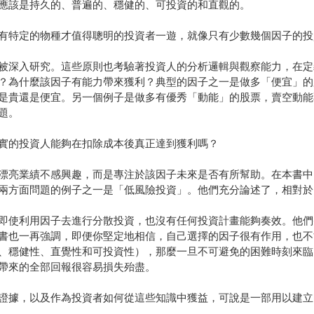
應該是持久的、普遍的、穩健的、可投資的和直觀的。
有特定的物種才值得聰明的投資者一遊，就像只有少數幾個因子的投
被深入研究。這些原則也考驗著投資人的分析邏輯與觀察能力，在定
？為什麼該因子有能力帶來獲利？典型的因子之一是做多「便宜」的
是貴還是便宜。另一個例子是做多有優秀「動能」的股票，賣空動能
題。
實的投資人能夠在扣除成本後真正達到獲利嗎？
漂亮業績不感興趣，而是專注於該因子未來是否有所幫助。在本書中
兩方面問題的例子之一是「低風險投資」。他們充分論述了，相對於
即使利用因子去進行分散投資，也沒有任何投資計畫能夠奏效。他們
書也一再強調，即便你堅定地相信，自己選擇的因子很有作用，也不
、穩健性、直覺性和可投資性），那麼一旦不可避免的困難時刻來臨
帶來的全部回報很容易損失殆盡。
證據，以及作為投資者如何從這些知識中獲益，可說是一部用以建立