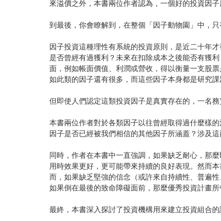
來溢價之外，本書兩位作者認為，一個好的投資因子
到最後，你會瞭解到，在整個「因子動物園」中，只
因子投資這種理性有系統的投資原則，是近二十年才
是否曾經有過獲利？未來在扣除成本之後能否有獲利
面，例如帳面價值、利潤或營收，得以衡量一支股票
如此類的因子還有很多，而這些因子本身都是研究課
但即使人們認定這類投資因子是真實存在的，一名務
本書兩位作者對於各類因子以往曾經取得過什麼樣的
因子是否已經被我們相信的其他因子所涵蓋？涉及這
同時，作者在本書中一直強調，如果缺乏耐心，那麼
用時效果更好，更可能帶來持續的良好表現。然而本
而，如果缺乏堅強的信念（或許來自持續性、普遍性
如果倒在最後的致命障礙面前，那麼優秀投資計畫所
最終，本書深入探討了投資機構用來建立投資組合的