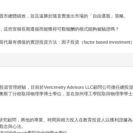
股市總體績效，並且遠勝於隨直覺進出市場的「自由選股」策略。
，這些宣稱長期遵循而能獲得可觀報酬的模式能夠被驗證嗎？
值的實證投資方法：因子投資（factor based investment
理經驗，目前於Vericimetry Advisors LLC顧問公司
奧斯丁分校取得物理學博士學位，並在加州理工學院取得物理學學士
 Wealth擔任主研究顧問，將他的專業、時間與精力投入在教育投資人以
觀念與心法。
紐約Baruch學院的金融學士學位。