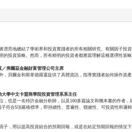
者漂亮地總結了學術界和投資實踐者的所有相關研究。有關因子投資
明的投資策略。然而，所有精明的投資者都應當理解這種選擇性策略
基和凱茲／弗爾茲金融財富管理公司主席
外，貝爾金和斯韋德羅還提供了具體資訊，指導實踐者如何操作資產
tein／貝勒大學中文卡盟商學院投資管理系系主任
位，也是一名特許金融分析師，以及180多篇論文和幾本書的作者，
因子符合5項嚴格標準，即持續性、普遍性、穩健性、可投資性和邏
因子，用以提高投資組合的預期回報，或是在給定預期回報的情況下