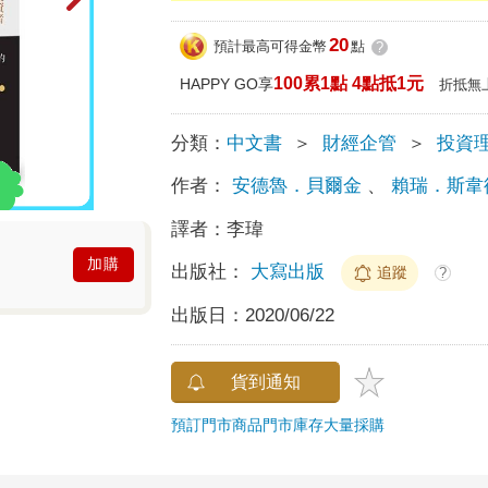
20
預計最高可得金幣
點
?
100累1點 4點抵1元
HAPPY GO享
折抵無
分類：
中文書
＞
財經企管
＞
投資
作者：
安德魯．貝爾金
、
賴瑞．斯韋
譯者：
李瑋
加購
出版社：
大寫出版
追蹤
?
出版日：
2020/06/22
貨到通知
預訂門市商品
門市庫存
大量採購