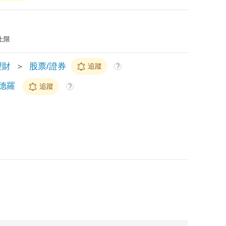
上限
理財
＞
股票/證券
追蹤
?
德羅
追蹤
?