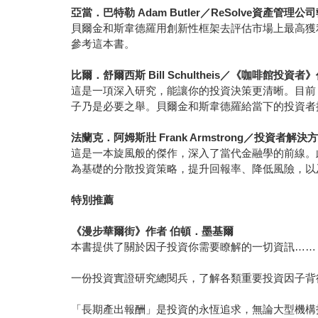
亞當．巴特勒 Adam Butler／ReSolve資產管理公
貝爾金和斯韋德羅用創新性框架去評估市場上最高獲
參考這本書。
比爾．舒爾西斯 Bill Schultheis／《咖啡館投資者
這是一項深入研究，能讓你的投資決策更清晰。目前
子乃是必要之舉。貝爾金和斯韋德羅給當下的投資者
法蘭克．阿姆斯壯 Frank Armstrong／投資者
這是一本旋風般的傑作，深入了當代金融學的前線。
為基礎的分散投資策略，提升回報率、降低風險，以
特別推薦
《漫步華爾街》作者 伯頓．墨基爾
本書提供了關於因子投資你需要瞭解的一切資訊……
一份投資實證研究總閱兵，了解各類重要投資因子背
「長期產出報酬」是投資的永恆追求，無論大型機構