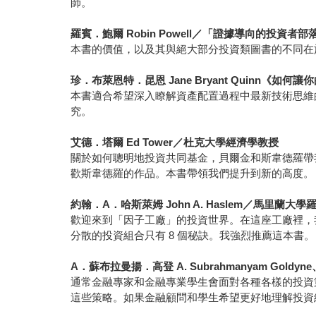
師。
羅賓．鮑爾 Robin Powell／「證據導向的投資者
本書的價值，以及其與絕大部分投資類圖書的不同在
珍．布萊恩特．昆恩 Jane Bryant Quinn《如
本書適合希望深入瞭解資產配置過程中最新技術思維
究。
艾德．塔爾 Ed Tower／杜克大學經濟學教授
關於如何聰明地投資共同基金，貝爾金和斯韋德羅帶
歡斯韋德羅的作品。本書帶領我們提升到新的高度。
約翰．A．哈斯萊姆 John A. Haslem／馬里蘭
歡迎來到「因子工廠」的投資世界。在這座工廠裡，
分散的投資組合只有 8 個秘訣。我強烈推薦這本書。
A．蘇布拉曼揚．高登 A. Subrahmanyam Gold
通常金融專家和金融專業學生會面對各種各樣的投資
這些策略。如果金融顧問和學生希望更好地理解投資