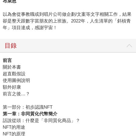
布萊恩
以為會從事教職或到唱片公司做企劃/文案等文字相關工作，結果
卻是整天跟數字當朋友的上班族。2022年，人生清單的「斜槓青
年」項目達成，感謝宇宙！
目錄
前言
關於本書
超直觀假設
使用圖例說明
額外好康
前言之後…？
第一部分：初步認識NFT
第一章：非同質化代幣簡介
話說從頭：什麼是「非同質化商品」？
NFT的用途
NFT的原理