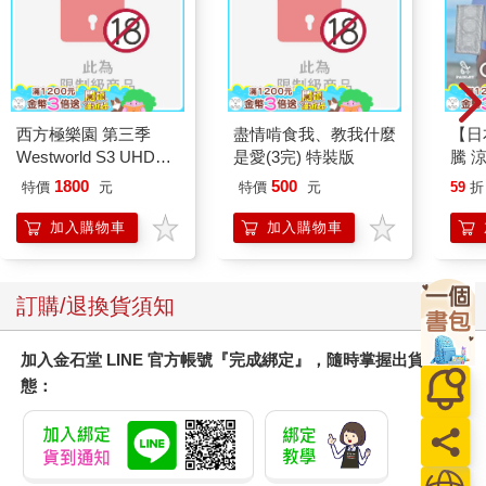
西方極樂園 第三季
盡情啃食我、教我什麼
【日本
Westworld S3 UHD＋
是愛(3完) 特裝版
騰 
BD 六碟限定版
涼感
1800
500
特價
元
特價
元
59
折
巾 
毛巾
加入購物車
加入購物車
訂購/退換貨須知
加入金石堂 LINE 官方帳號『完成綁定』，隨時掌握出貨動
態：