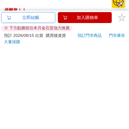
提醒您！！
金石堂及銀行均不會請您操作ATM! 如接獲電話要求您前往
立即結帳
加入購物車
ATM提款機，請不要聽從指示，以免受騙上當！
※ 下方點圖前往本月金石堂強力推薦
退換貨須知：
預計 2026/08/15 出貨
購買後進貨
預訂門市商品
門市庫存
大量採購
**提醒您，鑑賞期不等於試用期，退回商品須為全新狀態**
依據「消費者保護法」第19條及行政院消費者保護處公告之
「通訊交易解除權合理例外情事適用準則」，以下商品購買
後，除商品本身有瑕疵外，將不提供7天的猶豫期：
易於腐敗、保存期限較短或解約時即將逾期。（如：生
鮮食品）
依消費者要求所為之客製化給付。（客製化商品）
報紙、期刊或雜誌。（含MOOK、外文雜誌）
經消費者拆封之影音商品或電腦軟體。
非以有形媒介提供之數位內容或一經提供即為完成之線
上服務，經消費者事先同意始提供。（如：電子書、電
子雜誌、下載版軟體、虛擬商品…等）
已拆封之個人衛生用品。（如：內衣褲、刮鬍刀、除毛