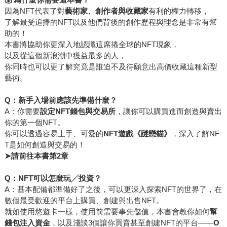
因為NFT代表了對
藝術家、創作者與收藏家
有利的權力轉移，
了解最受追捧的NFT以及他們背後的創作歷程與理念是非常有幫
助的！
本書將協助你更深入地認識這席捲全球的NFT現象，
以及從這個新浪潮中獲益最多的人，
你同時也可以更了解究竟是誰迫不及待願意出高價收藏這種新型
藝術。
Q
：新手入場前應該先準備什麼？
A：你需要
設定NFT錢包與交易所
，讓你可以購買進而創造與賣出
你的第一個NFT。
你可以透過容易上手、可愛的
NFT遊戲《謎戀貓》
，深入了解NF
T是如何創造與交易的！
➤
請前往本書第2章
Q：NFT可以怎麼玩╱投資？
A：基本配備都準備好了之後，可以更深入探索NFT的世界了，在
數個最受歡迎的平台上購買、創建與出售NFT。
就如使用悠遊卡一樣，使用前需要事先儲值，本書會教你如何
幫
錢包注入資金
，以及淺談3個讓你買賣甚至創建NFT的平台——
O