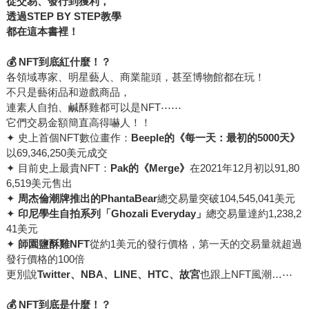
從交易、發行到獲利，
透過STEP BY STEP教學
都在這本書裡！
💰
NFT
到底紅什麼！？
各領域專家、明星藝人、商業龍頭，甚至博物館都在玩！
不只是藝術品和遊戲商品，
連素人自拍、鹹酥雞都可以是NFT⋯⋯
它們交易金額簡直高得嚇人！！
✦ 史上首個NFT數位畫作：
Beeple的《每一天：最初的5000天》
以69,346,250美元成交
✦ 目前史上最貴NFT：
Pak的《Merge》
在2021年12月初以91,80
6,519美元售出
✦
周杰倫潮牌推出的PhantaBear
總交易量突破104,545,041美元
✦
印尼學生自拍系列「Ghozali Everyday」
總交易量達約1,238,2
41美元
✦
師園鹽酥雞NFT
從約1美元的發行價格，第一天的交易量就超過
發行價格的100倍
更別說
Twitter、NBA、LINE、HTC、故宮
也跟上NFT風潮…⋯
💰
NFT
到底是什麼！？