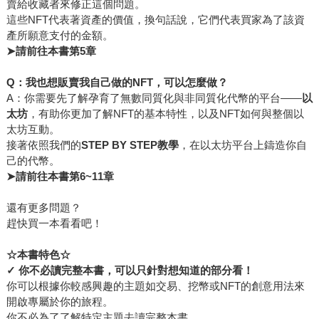
賣給收藏者來修正這個問題。
這些NFT代表著資產的價值，換句話說，它們代表買家為了該資
產所願意支付的金額。
➤
請前往本書第5章
Q：我也想販賣我自己做的NFT，可以怎麼做？
A：你需要先了解孕育了無數同質化與非同質化代幣的平台——
以
太坊
，有助你更加了解NFT的基本特性，以及NFT如何與整個以
太坊互動。
接著依照我們的
STEP BY STEP教學
，在以太坊平台上鑄造你自
己的代幣。
➤
請前往本書第6~11章
還有更多問題？
趕快買一本看看吧！
☆
本書特色☆
✓
你不必讀完整本書，可以只針對想知道的部分看！
你可以根據你較感興趣的主題如交易、挖幣或NFT的創意用法來
開啟專屬於你的旅程。
你不必為了了解特定主題去讀完整本書，