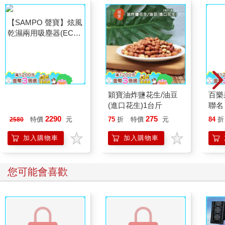
【SAMPO 聲寶】炫風
穎寶油炸鹽花生/油豆
百樂果
乾濕兩用吸塵器(EC-
(進口花生)1台斤
聯名
W25171TL)
2290
275
特價
元
75
折
特價
元
84
折
2580
加入購物車
加入購物車
您可能會喜歡