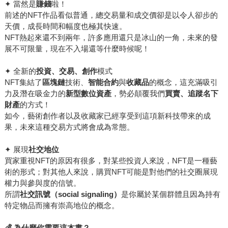
✦ 當然是
賺錢
啦！
前述的NFT作品看似普通，總交易量和成交價卻是以令人卻步的
天價，成長時間和幅度也極其快速。
NFT熱起來還不到兩年，許多應用還只是冰山的一角，未來的發
展不可限量，現在不入場還等什麼時候呢！
✦ 全新的
投資、交易、創作
模式
NFT集結了
區塊鏈
技術、
智能合約
與
收藏品
的概念，這充滿吸引
力及潛在吸金力的
新型數位資產
，勢必顛覆我們
買賣、追蹤名下
財產
的方式！
如今，藝術創作者以及收藏家已經享受到這項新科技帶來的成
果，未來這種交易方式將會成為常態。
✦ 展現
社交地位
買家重視NFT的原因有很多，對某些投資人來說，NFT是一種藝
術的形式；對其他人來說，購買NFT可能是對他們的社交圈展現
權力與參與度的信號。
所謂
社交訊號（social signaling）
是你屬於某個群體且因為持有
特定物品而擁有崇高地位的概念。
💰
為什麼你需要這本書？