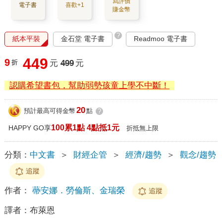
寫評價
電子書
喜歡+1
賺金幣
?
紙本平裝
金石堂 電子書
Readmoo 電子書
449
9
折
元
499
元
認購希望書包，幫助弱勢孩童上學不中斷！
20
預計最高可得金幣
點
?
100累1點 4點抵1元
HAPPY GO享
折抵無上限
分類：
中文書
＞
財經企管
＞
經濟/趨勢
＞
觀念/趨勢
追蹤
作者：
蔕安娜．勞倫斯、金瑞榮
追蹤
譯者：
布萊恩