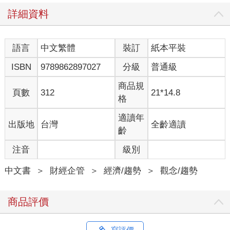
詳細資料
語言
中文繁體
裝訂
紙本平裝
ISBN
9789862897027
分級
普通級
商品規
頁數
312
21*14.8
格
適讀年
出版地
台灣
全齡適讀
齡
注音
級別
中文書
＞
財經企管
＞
經濟/趨勢
＞
觀念/趨勢
商品評價
寫評價