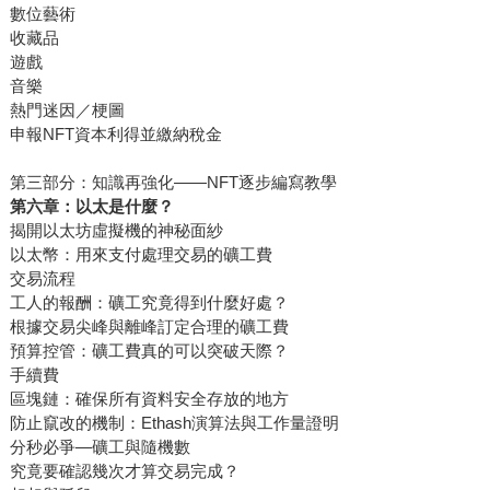
數位藝術
收藏品
遊戲
音樂
熱門迷因／梗圖
申報NFT資本利得並繳納稅金
第三部分：知識再強化——NFT逐步編寫教學
第六章：以太是什麼？
揭開以太坊虛擬機的神秘面紗
以太幣：用來支付處理交易的礦工費
交易流程
工人的報酬：礦工究竟得到什麼好處？
根據交易尖峰與離峰訂定合理的礦工費
預算控管：礦工費真的可以突破天際？
手續費
區塊鏈：確保所有資料安全存放的地方
防止竄改的機制：Ethash演算法與工作量證明
分秒必爭—礦工與隨機數
究竟要確認幾次才算交易完成？