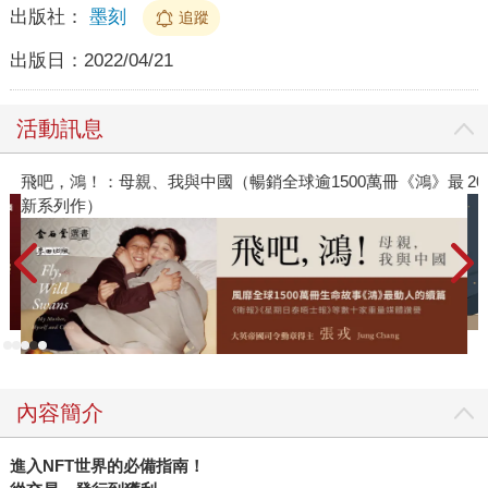
出版社：
墨刻
追蹤
出版日：
2022/04/21
活動訊息
飛吧，鴻！：母親、我與中國（暢銷全球逾1500萬冊《鴻》最
2
新系列作）
內容簡介
進入NFT世界的必備指南！