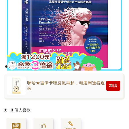
呀哈★吉伊卡哇旋風再起，精選周邊看過
加購
來
★
3
個人喜歡