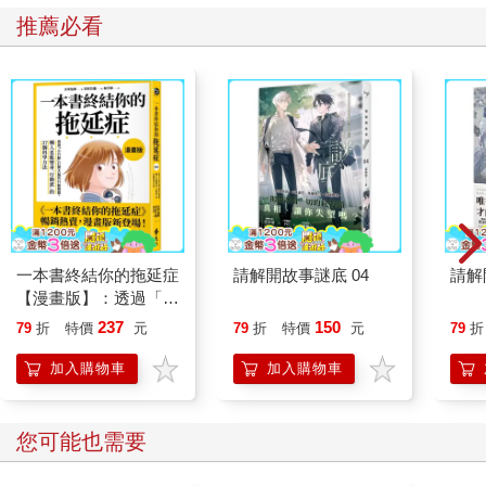
推薦必看
一本書終結你的拖延症
請解開故事謎底 04
請解
【漫畫版】：透過「小
行動」打開大腦的行動
237
150
79
折
特價
元
79
折
特價
元
79
折
開關，懶人也能變身
「行動派」的37個科
加入購物車
加入購物車
學方法
您可能也需要