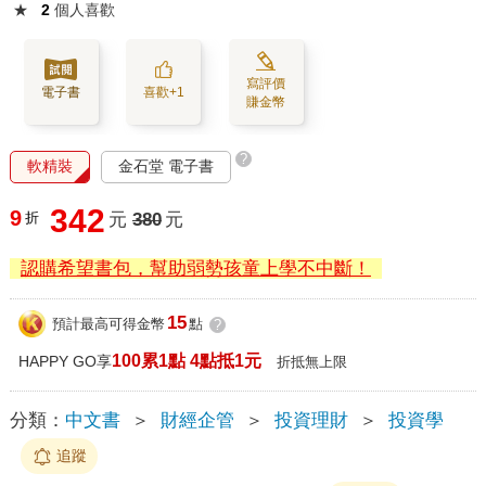
★
2
個人喜歡
寫評價
電子書
喜歡+1
賺金幣
?
軟精裝
金石堂 電子書
342
9
折
元
380
元
認購希望書包，幫助弱勢孩童上學不中斷！
15
預計最高可得金幣
點
?
100累1點 4點抵1元
HAPPY GO享
折抵無上限
分類：
中文書
＞
財經企管
＞
投資理財
＞
投資學
追蹤