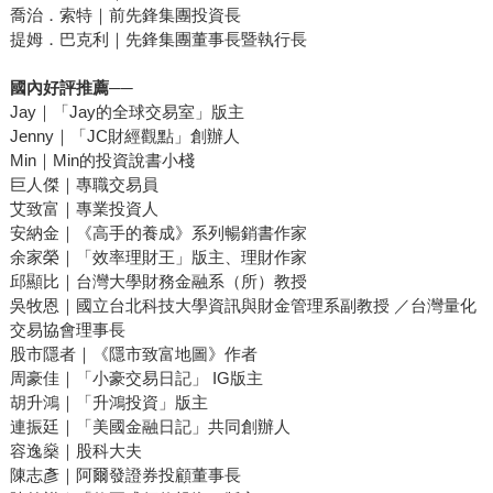
喬治．索特｜前先鋒集團投資長
提姆．巴克利｜先鋒集團董事長暨執行長
國內好評推薦──
Jay｜「Jay的全球交易室」版主
Jenny｜「JC財經觀點」創辦人
Min｜Min的投資說書小棧
巨人傑｜專職交易員
艾致富｜專業投資人
安納金｜《高手的養成》系列暢銷書作家
余家榮｜「效率理財王」版主、理財作家
邱顯比｜台灣大學財務金融系（所）教授
吳牧恩｜國立台北科技大學資訊與財金管理系副教授 ／台灣量化
交易協會理事長
股市隱者｜《隱市致富地圖》作者
周豪佳｜「小豪交易日記」 IG版主
胡升鴻｜「升鴻投資」版主
連振廷｜「美國金融日記」共同創辦人
容逸燊｜股科大夫
陳志彥｜阿爾發證券投顧董事長