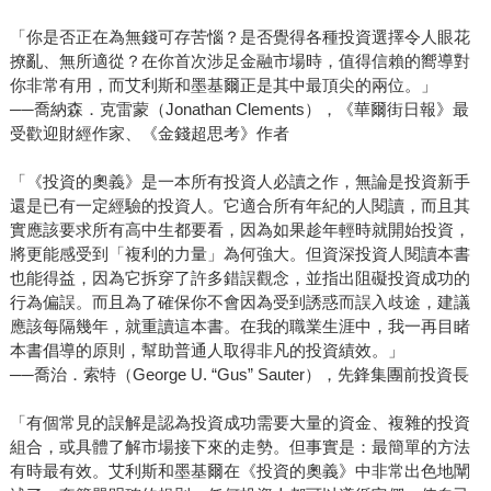
「你是否正在為無錢可存苦惱？是否覺得各種投資選擇令人眼花
撩亂、無所適從？在你首次涉足金融市場時，值得信賴的嚮導對
你非常有用，而艾利斯和墨基爾正是其中最頂尖的兩位。」
──喬納森．克雷蒙（Jonathan Clements），《華爾街日報》最
受歡迎財經作家、《金錢超思考》作者
「《投資的奧義》是一本所有投資人必讀之作，無論是投資新手
還是已有一定經驗的投資人。它適合所有年紀的人閱讀，而且其
實應該要求所有高中生都要看，因為如果趁年輕時就開始投資，
將更能感受到「複利的力量」為何強大。但資深投資人閱讀本書
也能得益，因為它拆穿了許多錯誤觀念，並指出阻礙投資成功的
行為偏誤。而且為了確保你不會因為受到誘惑而誤入歧途，建議
應該每隔幾年，就重讀這本書。在我的職業生涯中，我一再目睹
本書倡導的原則，幫助普通人取得非凡的投資績效。」
──喬治．索特（George U. “Gus” Sauter），先鋒集團前投資長
「有個常見的誤解是認為投資成功需要大量的資金、複雜的投資
組合，或具體了解市場接下來的走勢。但事實是：最簡單的方法
有時最有效。艾利斯和墨基爾在《投資的奧義》中非常出色地闡