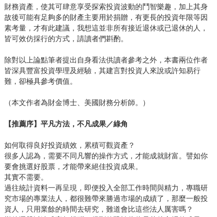
財務資產，使其可肆意享受探索投資波動的鬥智樂趣，加上其身
故後可能有足夠多的財產主要用於捐贈，有更長的投資年限等因
素考量，才有此建議，我想這並非所有接近退休或已退休的人，
皆可效仿採行的方式，請讀者們斟酌。
除對以上論點筆者提出自身看法供讀者參考之外，本書兩位作者
皆深具豐富投資學理及經驗，其建言對投資人來說或許知易行
難，卻極具參考價值。
（本文作者為財金博士、美國財務分析師。）
【推薦序】平凡方法，不凡成果／綠角
如何取得良好投資績效，累積可觀資產？
很多人認為，需要不同凡響的操作方式，才能成就財富。譬如你
要會挑選好股票，才能帶來絕佳投資成果。
其實不需要。
過往統計資料一再呈現，即便投入全部工作時間與精力，專職研
究市場的專業法人，都很難帶來勝過市場的成績了，那麼一般投
資人，只用業餘的時間去研究，難道會比這些法人厲害嗎？