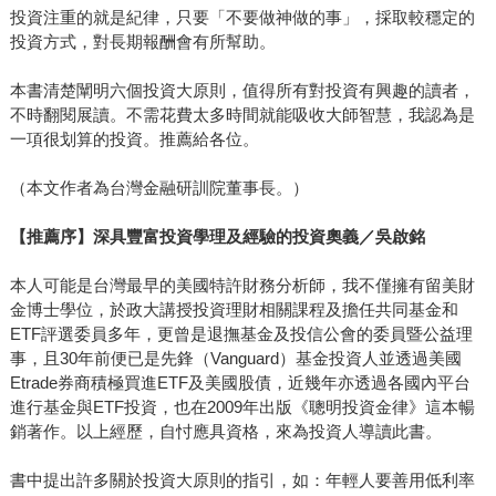
投資注重的就是紀律，只要「不要做神做的事」，採取較穩定的
投資方式，對長期報酬會有所幫助。
本書清楚闡明六個投資大原則，值得所有對投資有興趣的讀者，
不時翻閱展讀。不需花費太多時間就能吸收大師智慧，我認為是
一項很划算的投資。推薦給各位。
（本文作者為台灣金融研訓院董事長。）
【推薦序】深具豐富投資學理及經驗的投資奧義／吳啟銘
本人可能是台灣最早的美國特許財務分析師，我不僅擁有留美財
金博士學位，於政大講授投資理財相關課程及擔任共同基金和
ETF評選委員多年，更曾是退撫基金及投信公會的委員暨公益理
事，且30年前便已是先鋒（Vanguard）基金投資人並透過美國
Etrade券商積極買進ETF及美國股債，近幾年亦透過各國內平台
進行基金與ETF投資，也在2009年出版《聰明投資金律》這本暢
銷著作。以上經歷，自忖應具資格，來為投資人導讀此書。
書中提出許多關於投資大原則的指引，如：年輕人要善用低利率