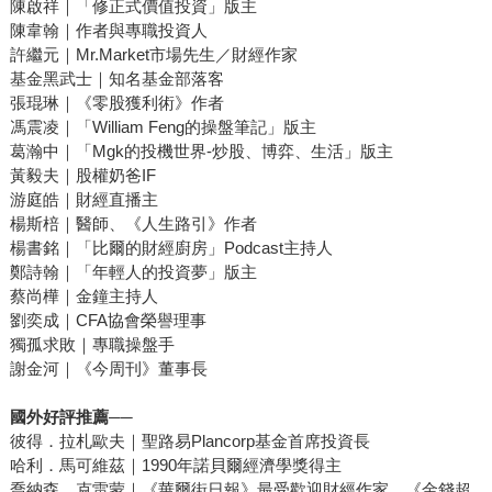
陳啟祥｜「修正式價值投資」版主
陳韋翰｜作者與專職投資人
許繼元｜Mr.Market市場先生／財經作家
基金黑武士｜知名基金部落客
張琨琳｜《零股獲利術》作者
馮震凌｜「William Feng的操盤筆記」版主
葛瀚中｜「Mgk的投機世界-炒股、博弈、生活」版主
黃毅夫｜股權奶爸IF
游庭皓｜財經直播主
楊斯棓｜醫師、《人生路引》作者
楊書銘｜「比爾的財經廚房」Podcast主持人
鄭詩翰｜「年輕人的投資夢」版主
蔡尚樺｜金鐘主持人
劉奕成｜CFA協會榮譽理事
獨孤求敗｜專職操盤手
謝金河｜《今周刊》董事長
國外好評推薦──
彼得．拉札歐夫｜聖路易Plancorp基金首席投資長
哈利．馬可維茲｜1990年諾貝爾經濟學獎得主
喬納森．克雷蒙｜《華爾街日報》最受歡迎財經作家、《金錢超