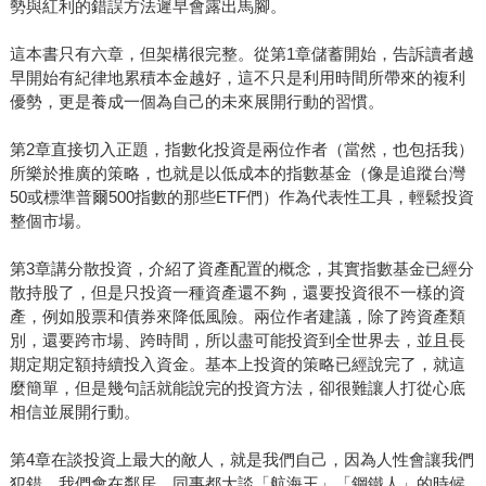
勢與紅利的錯誤方法遲早會露出馬腳。
這本書只有六章，但架構很完整。從第1章儲蓄開始，告訴讀者越
早開始有紀律地累積本金越好，這不只是利用時間所帶來的複利
優勢，更是養成一個為自己的未來展開行動的習慣。
第2章直接切入正題，指數化投資是兩位作者（當然，也包括我）
所樂於推廣的策略，也就是以低成本的指數基金（像是追蹤台灣
50或標準普爾500指數的那些ETF們）作為代表性工具，輕鬆投資
整個市場。
第3章講分散投資，介紹了資產配置的概念，其實指數基金已經分
散持股了，但是只投資一種資產還不夠，還要投資很不一樣的資
產，例如股票和債券來降低風險。兩位作者建議，除了跨資產類
別，還要跨市場、跨時間，所以盡可能投資到全世界去，並且長
期定期定額持續投入資金。基本上投資的策略已經說完了，就這
麼簡單，但是幾句話就能說完的投資方法，卻很難讓人打從心底
相信並展開行動。
第4章在談投資上最大的敵人，就是我們自己，因為人性會讓我們
犯錯。我們會在鄰居、同事都大談「航海王」「鋼鐵人」的時候