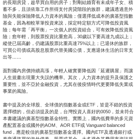
的長期房貸，趁早買自用的房子；對剛結婚育有未成年子女、積
蓄不多，且須依靠工作所得支付房貸階段的族群，建議透過意外
險與失能保險降低人力資本的風險；僅選擇低成本的廣基型指數
基金，因為相較單筆投資來說，採定時定額方式可降低投資風
險；每年需「再平衡」一次個人的投資組合，可有效降低投資風
險；愈年輕，則股票投資比重愈高，30歲以下要高達九成以上；
縱使已屆高齡，仍建議股票比重高達75%以上；已退休的族群，
可買公司債或高股息股票代替美國公債，支應退休生活的日常支
出等……
面對國內房價持續高漲，年輕人確實要降低因「延遲購屋」而讓
人生規畫出現重大失誤的機率。其次，人力資本的提升及保護之
重要性，並不亞於金融投資，尤其在後疫情時代更要降低失業或
事業的風險。
書中提及的全球股、全球債的指數基金或ETF，皆是不錯的投資
選擇標的，但必須提及的是，台灣投資人喜好的0050，並未符合
本書建議的廣基型指數基金特性。實際上，國內低費率的多元資
產配置基金或國外的AOM、AOR ETF或 Vanguard balanced
fund，應是較佳的廣基型指數基金選擇。國內ETF及透過銀行或
券商通路買的海外債券、股票或基金，大多避免其費用率資訊揭