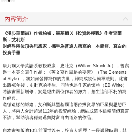
內容簡介
《漫步華爾街》作者柏頓．墨基爾 X《投資終極戰》作者查爾
斯．艾利斯
財經界兩位頂尖思想家，攜手為普通人撰寫的一本簡短、直白的
投資手冊
康乃爾大學英語系教授威廉．史壯克（William Strunk Jr.），曾寫
過一本英文寫作作品：《英文寫作風格的要素》（The Elements
of Style），將如何發揮寫作的力量，歸納成幾個簡單法則。此書
出版40年後，史壯克的學生、同時也是作家的懷特（EB White）
將該書重新增修，於是經由兩位作者的努力，創生這部不朽的寫
作經典。
遵循這樣的脈絡，艾利斯與墨基爾這兩位投資界的巨星與思想巨
人，將兩人合計超過112年的投資經驗，總結成這本雖精簡但直言
不諱，幫助讀者穩健邁向財富自由道路的作品。
自本書初版逾10年前問世以來，投資人經歷了一段艱難時期，與