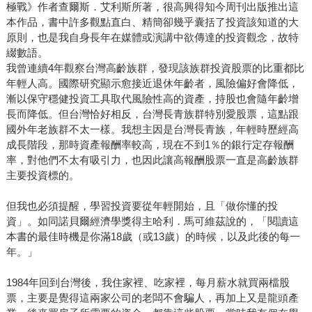
極戰》作者查爾斯．艾利斯所著，很高興得知今周刊出版推出這
本作品，書中許多觀點直白、精簡卻幾乎囊括了投資該知道的大
原則，也是我自身長年在媒體或演講中欲傳達的投資觀念，故特
綴數語。
我曾連續4年觀察台灣高齡族群，發現該族群投資股票的比重都比
年輕人高。國際研究顯示愈接近退休年齡者，風險偏好會降低，
漸以保守穩健投資工具取代風險性高的資產，持股也會隨年齡增
長而降低。但台灣恰好相反，台灣長青族群特別愛股票，這點跟
國外年老族群不太一樣。我想主因是台灣長青族，年輕時歷經高
成長階段，那時資產報酬率較高，現在不到1％的銀行定存報酬
率，對他們不太有吸引力，也因此讓高報酬股票一直是高齡族群
主要投資標的。
但我也必須提醒，學習投資要從年輕開始，且「做你懂的投
資」。如同諾貝爾經濟學獎得主哈利．馬可維茲說的，「閱讀這
本書的最佳時機是你滿18歲（或13歲）的時候，以及此後的每一
年。」
1984年回到台灣後，我住家裡、吃家裡，每月薪水就買兩檔股
票，主要是覺得這兩家公司的老闆不會騙人，再加上又是龍頭產