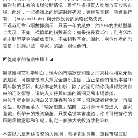
面對前所未有的市場波動情況，難怪許多投資人乾脆放棄股票市
場。此外，一些媒體上的所謂財經專家，更經常宣稱「買進並持
有」（buy and hold）與分散投資的策略已然失效。
不過就可靠市場數據顯示，只看一年的績效，約70%的主動型基
金表現，不如一檔簡單的指數基金；如果拉長看15年，則有90%
的主動型基金的績效表現，不如指數基金。因此，兩位作者的忠
告是：別聽那些「專家」的話，別理他們。
◤從輸家的遊戲中勝出◢
墨基爾和艾利斯明白，現今的市場狀況和隨之而來往往相互矛盾
的建議，可能使投資大眾完全無所適從，這正是他們推出本書10
周年版的原因。此版本忠於初版，除了討論可助你我獲得財務自
由的理財智慧，還納入支持其結論的新洞見和市場數據。
兩位作者企圖以淺白又充滿睿智的文字，幫助讀者避免受「市場
先生」影響而落入「輸家遊戲」陷阱，並可盡情享受進入「贏家
遊戲」所帶來的投資樂趣。只要遵循本書建議，你將可根據你的
風險承擔意願和年紀，制定一個強大的投資致勝策略。
本書以六章闡述投資的大原則，包括著眼長期、無視市場波動，