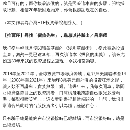
確且可行的；而你接著該做的，就是照著這本書的步驟，開始採
取行動。相信20年後回過頭來，你會很感謝現在的自己。
（本文作者為台灣ETF投資學院創辦人。）
【推薦序】尋找「價值先生」，龜息以待勝出／呂宗耀
我打從年輕歲月便閱讀墨基爾的《漫步華爾街》，從此奉為投資
圭臬，匆匆一晃已逾30年，再次讀這本《投資的奧義》，讀來尤
如這30年來我的投資過程之重現，令我相當動容。
2019年至2021年，全球投資市場澎湃奔騰，這都拜美國聯準會14
年（2008年至2021年）來增印8兆美元而外溢的投資狂潮之賜，
讓人類不再謙卑，貪婪無限上綱。這幾年來，我每次開車，聽聞
財經廣播節目上的投資講者，口沫橫飛地誇讚自己眼光多麼精
準，都覺得啼笑皆非；這次看到書裡相當精闢的一句話，我想非
常適合給此時的台股投資者引以為鑑，謹記在心：
只有騙子總是能夠在市況很慘時已經離埸，而市況很好時，總是
已經進埸。