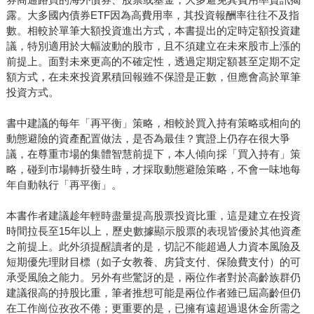
露。大多國內債券ETF因為高費用率，其投資報酬率往往不及指
數。相較於單筆大額投資進出方式，本書提出的定時定額投資建
議，特別適用於大幅波動的股市，且不須建立在未來股市上漲的
前提上。面對未來更高的不確定性，透過定期定額甚至定期不定
額方式，在未來投資累積回報雖不保證是正數，但應會高於單筆
投資方式。
書中建議的每年「再平衡」策略，相較於買入持有策略或相向的
動態避險的資產配置做法，是否為最佳？實證上仍存在很大爭
議，在尊重市場的集體智慧前提下，本人傾向採「買入持有」策
略，碰到市場轉折發生時，才採取動態避險策略，不會一味地每
年自動執行「再平衡」。
本書作者建議趁年輕時盡量提高股票投資比重，這是建立在投資
時間拉長至15年以上，歷史數據顯示股票的表現皆優於其他資產
之前提上。此外須提醒讀者的是，切記不能超過人力資本風險及
短期優先理財目標（如子女教養、房貸支付、保險費支付）的可
承受風險之能力。另外有些驚訝的是，兩位作者對於高齡族群仍
建議很高的持股比重，筆者推想可能是兩位作者雖已屆高齡但仍
在工作崗位孜孜不倦；更重要的是，已擁有遠超過退休金所需之