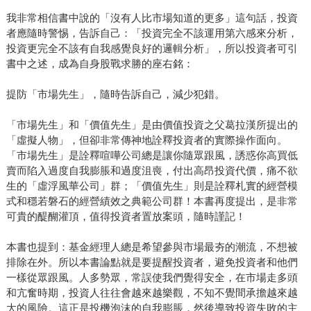
我非常相信書中說的「沒有人比市場知道的更多」這句話，投資
者應隨時警惕，告訴自己：「投資完全不該運用第六感來分析，
投資更完全不該有自我感覺良好的邏輯分析」，所以投資者可引
書中之述，成為自身股戰求勝的座右銘：
提防「市場先生」，隨時告訴自己，減少犯錯。
「市場先生」和「價值先生」是由價值投資之父葛拉漢所提出的
「虛擬人物」，但卻非常傳神地詮釋投資者的實際操作面向。
「市場先生」是詮釋喧嘩公司總是讓你隨眾跟風，誘惑你高買低
賣而陷入過度自我膨脹和過度沮喪，付出高昂投資代價，痛不欲
生的「虛浮風華公司」群；「價值先生」則是詮釋札實的經營模
式和穩若磐石的經營績效之典範公司群！本書再度提出，是非常
可貴的醍醐灌頂，值得投資者置放案頭，隨時謹記！
本書也提到：基金經理人總是希望參與市場最夯的潮流，不想被
排除在外。所以本書論點就是要提醒投資者，避免投資者和他們
一樣從眾跟風。人多勢眾，常誤使我們覺得安全，在市場走多頭
和亢奮時期，投資人往往會越來越樂觀，不知不覺間承擔越來越
大的風險。這正是投機泡沫的自我膨脹，然後導致投資失敗的主