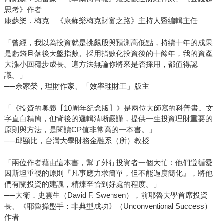
思考》作者
康蘇樂．梅克｜《康蘇樂梅克財富之路》主持人暨編輯主任
「曾經，我以為投資就是挑飆股與預測高低點，持續十年的成果
是虧錢且落後大盤指數。採用指數化投資後的十餘年，我的資產
大漲小回穩步成長。這方法無論你將來是否採用，都值得認
識。」
──余家榮，理財作家、「效率理財王」版主
「《投資的奧義【10周年紀念版】》是兩位大師寫的科普書。文
字直白精簡，但背後的邏輯清晰嚴謹，提供一生投資理財重要的
原則與方法，是閱讀CP值非常高的一本書。」
──邱顯比，台灣大學財務金融系（所）教授
「兩位作者藉由這本書，幫了外行投資者一個大忙：他們遵循愛
因斯坦重視的原則『凡事應力求簡單，但不能過度簡化』，將他
們有關投資的建議，精煉至恰到好處的程度。」
──大衛．史雲生（David F. Swensen），前耶魯大學首席投資
長、《耶魯操盤手：非典型成功》（Unconventional Success）
作者