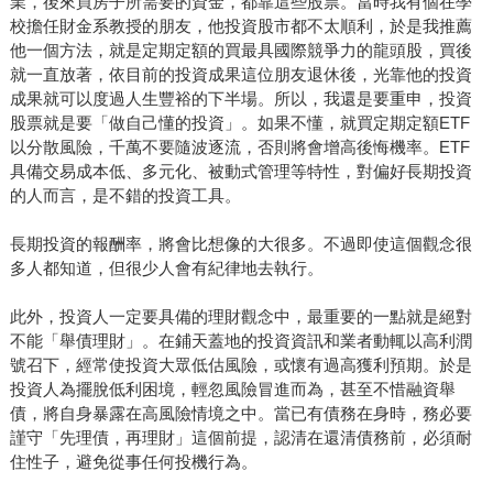
業，後來買房子所需要的資金，都靠這些股票。當時我有個在學
校擔任財金系教授的朋友，他投資股市都不太順利，於是我推薦
他一個方法，就是定期定額的買最具國際競爭力的龍頭股，買後
就一直放著，依目前的投資成果這位朋友退休後，光靠他的投資
成果就可以度過人生豐裕的下半場。所以，我還是要重申，投資
股票就是要「做自己懂的投資」。如果不懂，就買定期定額ETF
以分散風險，千萬不要隨波逐流，否則將會增高後悔機率。ETF
具備交易成本低、多元化、被動式管理等特性，對偏好長期投資
的人而言，是不錯的投資工具。
長期投資的報酬率，將會比想像的大很多。不過即使這個觀念很
多人都知道，但很少人會有紀律地去執行。
此外，投資人一定要具備的理財觀念中，最重要的一點就是絕對
不能「舉債理財」。在鋪天蓋地的投資資訊和業者動輒以高利潤
號召下，經常使投資大眾低估風險，或懷有過高獲利預期。於是
投資人為擺脫低利困境，輕忽風險冒進而為，甚至不惜融資舉
債，將自身暴露在高風險情境之中。當已有債務在身時，務必要
謹守「先理債，再理財」這個前提，認清在還清債務前，必須耐
住性子，避免從事任何投機行為。