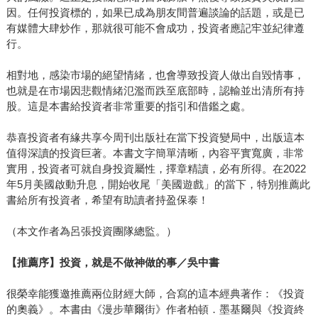
因。任何投資標的，如果已成為朋友間普遍談論的話題，或是已
有媒體大肆炒作，那就很可能不會成功，投資者應記牢並紀律遵
行。
相對地，感染市場的絕望情緒，也會導致投資人做出自毀情事，
也就是在市場因悲觀情緒氾濫而跌至底部時，認輸並出清所有持
股。這是本書給投資者非常重要的指引和借鑑之處。
恭喜投資者有緣共享今周刊出版社在當下投資變局中，出版這本
值得深讀的投資巨著。本書文字簡單清晰，內容平實寬廣，非常
實用，投資者可就自身投資屬性，擇章精讀，必有所得。在2022
年5月美國啟動升息，開始收尾「美國遊戲」的當下，特別推薦此
書給所有投資者，希望有助讀者持盈保泰！
（本文作者為呂張投資團隊總監。）
【推薦序】投資，就是不做神做的事／吳中書
很榮幸能獲邀推薦兩位財經大師，合寫的這本經典著作：《投資
的奧義》。本書由《漫步華爾街》作者柏頓．墨基爾與《投資終