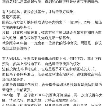
期待選股以達成高超報酬，得到的恐怕往往是落後市場的成果。
有人則認為，要很會挑基金，才能帶來好報酬。
還是不需要。
因為沒有方法可以持續成功地事先挑出下一個10年、20年，勝過
市場的主動型基金。
沒錯，以事後回顧來看，確實有些主動型基金會帶來長期勝過市
場的報酬，但你很難事先知道是那一檔基金。
就像距今40年後，一定會有一位當代的股神出現。問題是，你現
在知道他是誰嗎？
有人則以為，投資需要預知市場何時上漲，何時下跌。藉由正確
預測，參與上漲躲過下跌，自然可帶來優異的績效。
這種投資法叫擇時進出。但這是幾乎不可能持續正確的方式。
而且為了要擇時進出，若是過度關注市場狀況，往往會被當前市
場情緒帶著走。
如果身處1990年代末期，會覺得美國網路科技類股是無法阻擋的
新趨勢，當然要買。
2020第一季，全球繼1918年的西班牙流感後，再一次出現百年大
疫。情況危急、氣氛悲觀，此時當然要離開市場。
但如果用這樣的方式投資，只會是高點買進，低點賣出。反而適