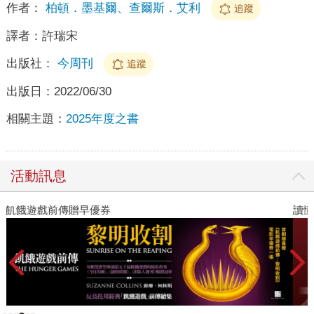
作者：
柏頓．墨基爾、查爾斯．艾利
追蹤
譯者：
許瑞宋
出版社：
今周刊
追蹤
出版日：
2022/06/30
相關主題：
2025年度之書
活動訊息
讀懂全球首富極限思維
高
者