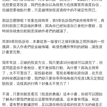
也想要從眾投資，我們也會自以為很努力也很厲害而過度自信，
但越想要做點什麼，只是越增加投資過程中的不確定性而已。
那該怎麼辦呢？答案也很簡單，第5章告訴我們保持簡單即可，再
回到前面三章該做的事情，因為你已經知道自己會犯什麼錯，這
時候你就會比較願意採納作者們的建議了。
而第6章則告訴你，本書從第一版發行之後到新版之間所做的一些
微調，加入作者們從金融海嘯、歐債危機所學到的經驗，讓投資
計畫更完整。
我常常說，正確的投資方法，我只要講10分鐘就可以講完了，但
是問題是你不會相信，更不會採取行動。為什麼？因為太簡單
了，太不可置信了。當投顧老師、電視名嘴都在跟你講，在升息
的時候應該做什麼，我們卻只要你乖乖地每個月投資1萬元定期定
額投資，這樣真的行嗎？好像太不努力了！
不過，只要你願意看完《投資的奧義》這本小書，你就可以開始
了解為什麼我們會提出這麼簡單的建議。這本書有理論、有說
明，還有歷史數據證明，足以讓你相信這樣的投資方法的確是正