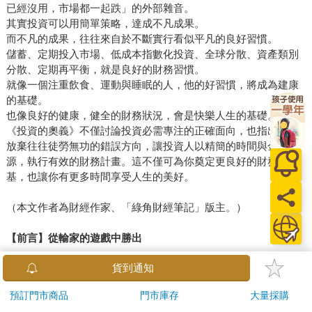
已經沒用，市場都一起跌」的外部雜音。
其實投資可以用簡單策略，達成不凡成果。
而不凡的成果，往往來自於不斷實行看似平凡的良好習慣。
儲蓄、定期投入市場、低成本指數化投資、全球分散、資產類別
分散、定期再平衡，就是良好的財務習慣。
就像一個注重飲食、運動與睡眠的人，他的好習慣，將成為建康
的基礎。
也像良好的健康，健全的財務狀況，會是快樂人生的基礎。
《投資的奧義》不僅討論投資必需專注的正確面向，也指出必需
放棄往往徒勞無功的錯誤方向，讓投資人以精簡的時間與金錢資
源，執行有效的財務計畫。這不僅可為你奠定更良好的財務根
基，也讓你有更多時間享受人生的美好。
（本文作者為財經作家、「綠角財經筆記」版主。）
【前言】從輸家的遊戲中勝出
我們兩人共累積112年的研究和實戰經驗後，以這本書，概括我們
希望自己能早一點知道的投資奧義。雖然經驗很可能是最好的老
師，但也必須繳出高昂學費。我們的目標，是為廣大的普通投資