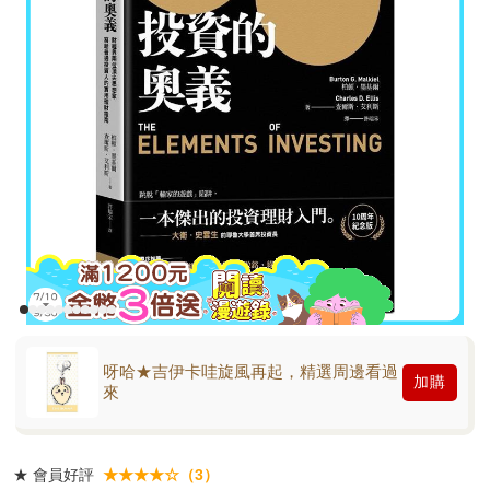
呀哈★吉伊卡哇旋風再起，精選周邊看過
加購
來
★
會員好評
★★★★☆（3）