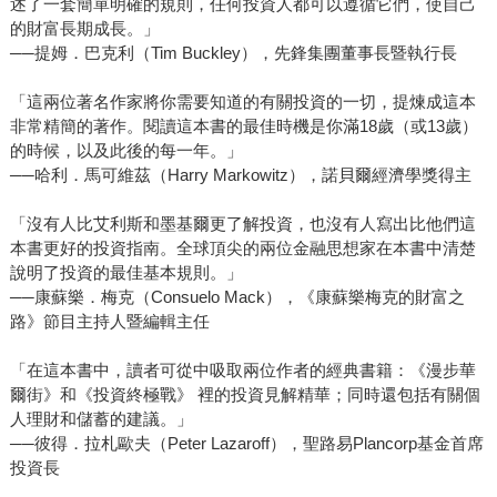
述了一套簡單明確的規則，任何投資人都可以遵循它們，使自己
的財富長期成長。」
──提姆．巴克利（Tim Buckley），先鋒集團董事長暨執行長
「這兩位著名作家將你需要知道的有關投資的一切，提煉成這本
非常精簡的著作。閱讀這本書的最佳時機是你滿18歲（或13歲）
的時候，以及此後的每一年。」
──哈利．馬可維茲（Harry Markowitz），諾貝爾經濟學獎得主
「沒有人比艾利斯和墨基爾更了解投資，也沒有人寫出比他們這
本書更好的投資指南。全球頂尖的兩位金融思想家在本書中清楚
說明了投資的最佳基本規則。」
──康蘇樂．梅克（Consuelo Mack），《康蘇樂梅克的財富之
路》節目主持人暨編輯主任
「在這本書中，讀者可從中吸取兩位作者的經典書籍：《漫步華
爾街》和《投資終極戰》 裡的投資見解精華；同時還包括有關個
人理財和儲蓄的建議。」
──彼得．拉札歐夫（Peter Lazaroff），聖路易Plancorp基金首席
投資長