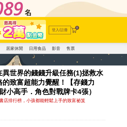
0
登入/註冊
電
居家休閒
日用食品
影音
售票
異世界的錢錢升級任務(1)拯救水
格的致富超能力覺醒！【存錢力
✦理財小高手．角色對戰牌卡4張）
書店排行榜，小孩都能輕鬆上手的致富祕笈