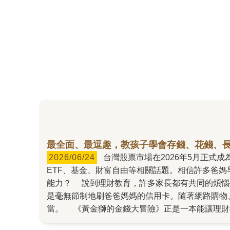
最全面、最逗趣，教孩子學會存錢、花錢、
2026/06/24
台灣股票市場在2026年5月正式成為全球第5大股市，加權指數更飆出了史上最旺單月漲點紀錄。閱讀新聞、滑開社群媒體，到處都能看到股票、
ETF、基金、財富自由等相關話題。相信許多爸
能力？ 說到理財教育，許多家長都有共同的煩惱──孩子拿到零用錢沒幾天就花光，看到喜歡的東西就忍不住想買；有些孩子甚至分不清楚網路上的消費陷阱，或
是毫無節制地刷爸爸媽媽的信用卡。隨著網路購物
當。 《黃金獅的金錢大冒險》正是一本能讓理財教育變得輕鬆又有趣的漫畫童書！ 本書在日本推出後大受歡迎，是近10年來最暢銷的理財童書。作者「兩＠財
富自由大學校長」是日本YouTube觀看次數超