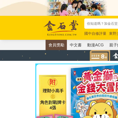
國中自修評量
東野
唯紅花綻放
奧德賽
會員獎勵
中文書
動漫ACG
親子