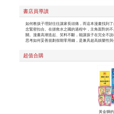
錢力、存錢力、增值力、守財力，以及花錢力。 這「5大金錢力」，完整培養了孩子面對金錢世界所需要的各種能力，而且每一項金錢力都被巧妙設計成冒險關
卡。 更特別的是，這本書並不只教孩子「把錢存起來」，因為真正的理財，不只是會省錢，還包括如何創造收入、用錢滾錢、保護自己的財產、避開詐騙風險，以
書店員導讀
及學會把錢花費在真正重要的事情上。《黃金獅的金錢大
本書的過程中，我們（編輯&譯者）最常出現的反
如何教孩子理財往往讓家長頭痛，而這本漫畫找到了
點歸零。公主梅格個性很謹慎（不愛花錢），卻會
念緊密扣合。在拯救水之國的過程中，主角面對的不
節與角色互動中，讓讀者在哈哈大笑的同時，不知不覺學會了重要的金錢知識。 如果你正在尋找一本
關。漫畫高潮迭起、笑料不斷，能讓孩子在完全不說
思考如何妥善規劃假期零用錢，是兼具超高娛樂性與
超值合購
黃金獅