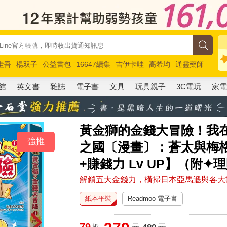
圭吾
楊双子
公益書包
16647續集
吉伊卡哇
高希均
通靈藥師
路邊攤新作
馬斯克
玩具總動員5
超慢跑
館
英文書
雜誌
電子書
文具
玩具親子
3C電玩
家
黃金獅的金錢大冒險！我在
強推
之國〔漫畫〕：蒼太與梅
+賺錢力 Lv UP】（附
解鎖五大金錢力，橫掃日本亞馬遜與各大
紙本平裝
Readmoo 電子書
79
折