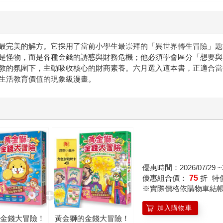
冒險》用漫畫故事把這些看似複雜的理財觀念，變成孩子也能開心吸收的
應是哈哈大笑。書中三位主角的個性鮮明又討喜，小男孩蒼太時
最完美的解方。它採用了當前小學生最崇拜的「異世界轉生冒險」題
在意料之外的地方衝動消費。黃金獅亮寶則是魔力無邊但是很貪
是怪物，而是各種金錢的誘惑與財務危機；他必須學會區分「想要與
既有趣又好笑，能讓孩子笑著讀完、又能真正學到理財觀念的
教的氛圍下，主動吸收核心的財商素養。六月選入這本書，正適合當
生活教育價值的現象級漫畫。
童書，那麼《黃金獅的金錢大冒險》絕對值得一讀！
優惠時間：2026/07/29 ~2
優惠組合價：
75
折
特
※實際價格依購物車結
加入購物車
的金錢大冒險！
黃金獅的金錢大冒險！