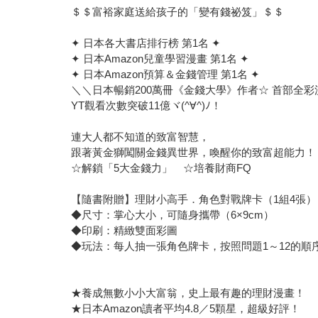
＄＄富裕家庭送給孩子的「變有錢祕笈」＄＄
✦ 日本各大書店排行榜 第1名 ✦
✦ 日本Amazon兒童學習漫畫 第1名 ✦
✦ 日本Amazon預算＆金錢管理 第1名 ✦
＼＼日本暢銷200萬冊《金錢大學》作者☆ 首部全
YT觀看次數突破11億ヾ(^∀^)ﾉ！
連大人都不知道的致富智慧，
跟著黃金獅闖關金錢異世界，喚醒你的致富超能力！
☆解鎖「5大金錢力」 ☆培養財商FQ
【隨書附贈】理財小高手．角色對戰牌卡（1組4張）
◆尺寸：掌心大小，可隨身攜帶（6×9cm）
◆印刷：精緻雙面彩圖
◆玩法：每人抽一張角色牌卡，按照問題1～12的順
★養成無數小小大富翁，史上最有趣的理財漫畫！
★日本Amazon讀者平均4.8／5顆星，超級好評！