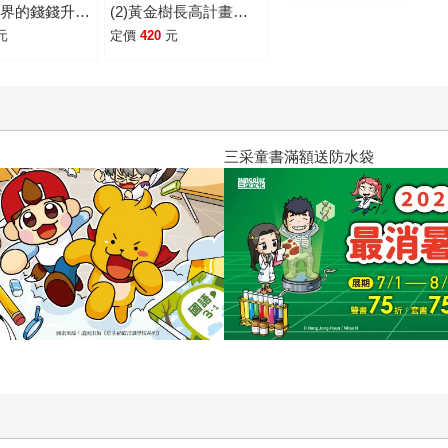
世界的錢錢升級
(2)黃金樹長高計畫
)拯救水之國
〔漫畫〕：我在異世界
元
定價
420
元
〕：蒼太與梅格
的錢錢升級任務，開店
超能力覺醒！
+投資，讓錢自己滾進
+賺錢力 Lv
來【增值力 Lv UP】
附✦理財小高
（附★ETF投資小高
對戰牌卡4
手．角色對戰牌卡4
優惠活動、2026/8/23前買國中小參考書即贈80元電子
閱讀漫遊錄-
張）