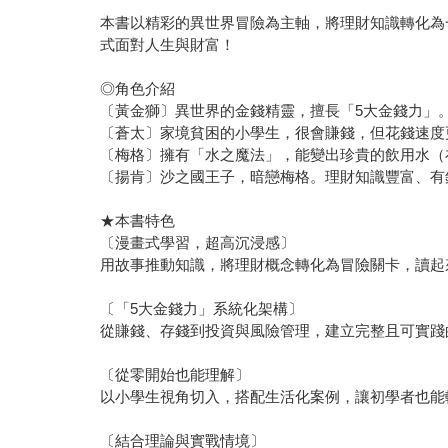
本書以精彩的異世界冒險為主軸，將理財知識轉化為
式面對人生與財富！
◎角色介紹
〔黃金獅〕異世界的金錢精靈，擅長「5大金錢力」
〔蒼太〕家境貧困的小學生，很會賺錢，但花錢速度
〔梅格〕擁有「水之魔法」，能變出珍貴的飲用水（
〔揚肯〕沙之國王子，暗戀梅格。理財知識豐富、有
★本書特色
〔漫畫式學習，超高沉浸感〕
用故事推動知識，將理財概念轉化為冒險關卡，讀起
〔「5大金錢力」系統化架構〕
從賺錢、存錢到投資與風險管理，建立完整且可實踐
〔從零開始也能理解〕
以小學生視角切入，搭配生活化案例，讓初學者也能
〔結合理論與實戰情境〕