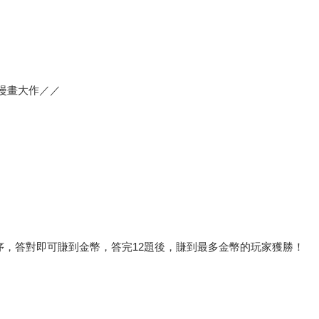
彩漫畫大作／／
序，答對即可賺到金幣，答完12題後，賺到最多金幣的玩家獲勝！