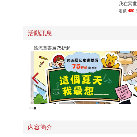
我在異
任務(1
定價
480
〔漫畫
的致富
【存錢力
活動訊息
UP】（
手．角色
參考書115學年度上學期：早鳥
張）
禮券！
內容簡介