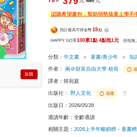
379
元
480
元
認購希望書包，幫助弱勢孩童上學不
15
預計最高可得金幣
點
?
100累1點 4點抵1元
HAPPY GO享
折抵無
分類：
中文書
＞
童書/青少年
＞
知
作者：
兩＠財富自由大學 校長
加購
譯者：
韓宛庭
出版社：
野人文化
追蹤
?
出版日：
2026/05/28
適讀年齡：
全齡適讀
相關主題：
2026上半年暢銷榜－童書榜T