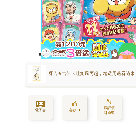
呀哈★吉伊卡哇旋風再起，精選周邊看過來
寫評價
電子書
喜歡+1
賺金幣