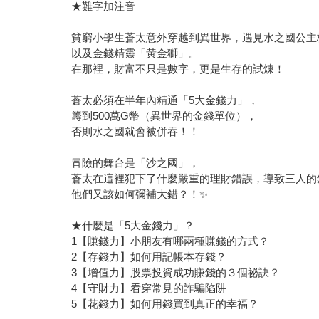
★難字加注音
貧窮小學生蒼太意外穿越到異世界，遇見水之國公主
以及金錢精靈「黃金獅」。
在那裡，財富不只是數字，更是生存的試煉！
蒼太必須在半年內精通「5大金錢力」，
籌到500萬G幣（異世界的金錢單位），
否則水之國就會被併吞！！
冒險的舞台是「沙之國」，
蒼太在這裡犯下了什麼嚴重的理財錯誤，導致三人的
他們又該如何彌補大錯？！✨
★什麼是「5大金錢力」？
1【賺錢力】小朋友有哪兩種賺錢的方式？
2【存錢力】如何用記帳本存錢？
3【增值力】股票投資成功賺錢的３個祕訣？
4【守財力】看穿常見的詐騙陷阱
5【花錢力】如何用錢買到真正的幸福？