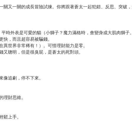
一關又一關的成長冒險試煉。你將跟著蒼太一起犯錯、反思、突破，
。平時外表是可愛的貓（小獅子？魔力滿格時，會變身成大肌肉獅子
更快，而且超容易被騙錢。
在異世界非常稀有！）。可惜理財能力是零。
錢又聰明，但是很臭屁，是蒼太的死對頭。
來像追劇，停不下來。
的理財思維。
輕鬆上手。