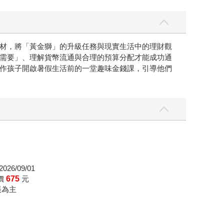
金錢冒險課。 而在編輯與翻譯這
常因為自己的貪心、衝動或異想天開而導致資產差
材，將「黃金獅」的升級任務與現實生活中的理財觀
吃的金錢精靈。作者巧妙地把理財觀念藏進冒險情
需要」、理解貨幣流通與合理的預算分配才能成功通
作孩子開啟暑假生活前的一堂趣味金錢課，引導他們
026/09/01
價
675
元
帳為主