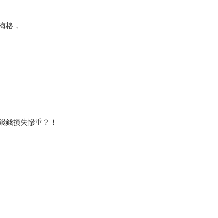
梅格，
錢錢損失慘重？！