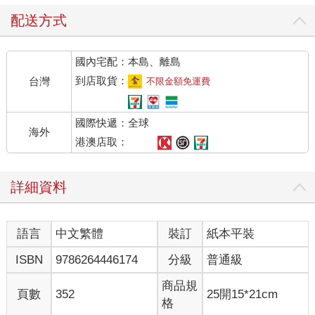
從汐止到新店：家族的流變
配送方式
我們的家族根基在汐止。聽長輩說，我的太祖父在日治時期是一
位備受敬重的「漢文」老師，在地方上頗有聲望，也積累了一些
國內宅配：本島、離島
農地。但命運弄人，從曾祖父、祖父到我父親，都不愛讀書，家
族也從文人轉為務農，日子過得相當清苦。為了養家，父親退伍
到店取貨：
台灣
不限金額免運費
後甚至去當過採礦工人，每天陷在暗無天日的礦坑中，用生命換
取微薄的薪水。
國際快遞：全球
海外
1973 年，也就是我出生的那一年，為了讓三個小孩過上更好的日
港澳店取：
子，父母做了一個重大的決定--舉家搬往新店。
詳細資料
那正是台灣經濟起飛的年代，台灣製造的帳蓬在海外炙手可熱。
父親在新店的一間工廠學習染布技術，隨著老闆賺錢擴廠、搬遷
到三芝，父親也憑著苦幹實幹，從學徒一路爬升到染布部主任。
語言
中文繁體
裝訂
紙本平裝
從我有記憶以來，只有小學畢業的父親，總是清晨六點就起床，
ISBN
9786264446174
分級
普通級
吃完母親準備的早餐後，便出門前往遠在三芝的工廠。他用自己
的勞力，還有原本健康的肺，在充滿有機溶劑的環境中吸著毒
商品規
頁數
352
25開15*21cm
氣、從事染布工作。而國中沒畢業的母親則專心操持家務。他們
格
共同撐起了一個溫暖平靜的家。