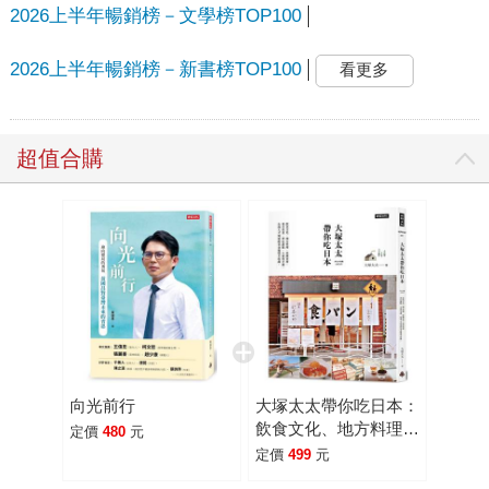
2026上半年暢銷榜－文學榜TOP100
2026上半年暢銷榜－新書榜TOP100
看更多
超值合購
向光前行
大塚太太帶你吃日本：
飲食文化、地方料理、
定價
480
元
星級食材 、巷弄美
定價
499
元
食、夢幻甜點、人氣伴