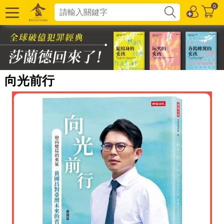
0
向光前行