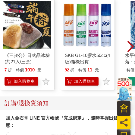
《三叔公》日式晶冰粽
SKB GL-10膠水50cc(4
水平
(共21入/三盒)
版)隨機出貨
落・
1010
11
7
折
特價
元
92
折
特價
元
特價
加入購物車
加入購物車
訂購/退換貨須知
會
加入金石堂 LINE 官方帳號『完成綁定』，隨時掌握出貨動
員
態：