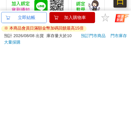
日
立即結帳
加入購物車
提醒您！！
※ 本商品會員日滿額金幣加碼回饋最高15倍
金石堂及銀行均不會請您操作ATM! 如接獲電話要求您前往
預計 2026/08/08 出貨
庫存量大於10
預訂門市商品
門市庫存
ATM提款機，請不要聽從指示，以免受騙上當！
大量採購
退換貨須知：
**提醒您，鑑賞期不等於試用期，退回商品須為全新狀態**
依據「消費者保護法」第19條及行政院消費者保護處公告之
「通訊交易解除權合理例外情事適用準則」，以下商品購買
後，除商品本身有瑕疵外，將不提供7天的猶豫期：
易於腐敗、保存期限較短或解約時即將逾期。（如：生
鮮食品）
依消費者要求所為之客製化給付。（客製化商品）
報紙、期刊或雜誌。（含MOOK、外文雜誌）
經消費者拆封之影音商品或電腦軟體。
非以有形媒介提供之數位內容或一經提供即為完成之線
上服務，經消費者事先同意始提供。（如：電子書、電