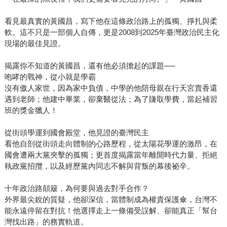
看見最真實的黃國昌，寫下他在這條政治路上的孤獨、掙扎與柔
軟。這不只是一部個人自傳，更是2008到2025年臺灣政治民主化
現場的最佳見證。
揭露你不知道的黃國昌，還有他必須擔起的課題──
咆哮的戰神，從小就是學霸
沒有傲人家世，因為家中負債，中學的他陪母親在行天宮賣香還
遇到老師；他建中畢業，卻棄醫從法；為了賺取學費，當起補習
班的獎金獵人！
從街頭學運到國會殿堂，他見證的臺灣民主
看他自剖從街頭走向體制的心路歷程，從太陽花學運的激昂，在
國會遭兩大黨夾擊的孤獨；更首度揭露當年離開時代力量、拒絕
執政黨招攬，以及經歷黨內同志不解與背叛的幕後祕辛。
十年政治路顛簸，為何要與過去對手合作？
外界最尖銳的質疑，他卻深信，當體制成為權貴保護傘，台灣不
能永遠停留在對抗！他選擇走上一條備受誤解、卻能真正「幫台
灣找出路」的務實軌道。