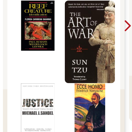
門聲響起。
赤腳翻牆的「黑帶」班長
在那個巨大的變故發生之前，我的童年其實並非全無煩惱。
但我唯二的煩惱，現在想起來都帶著一種甜味：一個是因為經常
偷跑出去玩、回家被父母毒打；另一個則是從小就罹患的嚴重氣
喘，有時嚴重到晚上根本無法入睡，天一亮媽媽就得揹著我去醫
院。
為了改善我的氣喘，爸媽在我三年級時送我去學跆拳道。這項決
定不僅改善了我的體質，更意外點滿了我的「戰鬥技能」。
那時的我，幾乎每次月考都是全班第一名，但我其實不喜歡跟所
謂的「好學生」混在一起。我覺得他們太計較分數，太難相處。
我的死黨們，全是考試名次倒數的同學。跟他們在一起，我感到
輕鬆自在、無拘無束。
我們玩得瘋狂，為了怕媽媽聽到我偷跑出門的聲音，我不敢開正
門，而是將鞋子提在手上、赤腳翻過自家的圍牆溜出去。當然，
回家時我也早就做好了被狠狠修理的心理準備，但即使如此，我