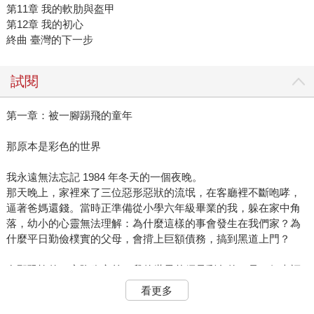
第11章 我的軟肋與盔甲
第12章 我的初心
終曲 臺灣的下一步
試閱
第一章：被一腳踢飛的童年
那原本是彩色的世界
我永遠無法忘記 1984 年冬天的一個夜晚。
那天晚上，家裡來了三位惡形惡狀的流氓，在客廳裡不斷咆哮，
逼著爸媽還錢。當時正準備從小學六年級畢業的我，躲在家中角
落，幼小的心靈無法理解：為什麼這樣的事會發生在我們家？為
什麼平日勤儉樸實的父母，會揹上巨額債務，搞到黑道上門？
在那恐怖的一夜降臨之前，我的世界曾經是彩色的，是一個幸福
的小康家庭。
看更多