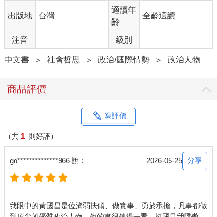
適讀年
出版地
台灣
全齡適讀
牆的那一邊是學校，這一邊是樂園
齡
注音
級別
那時候，父親的薪水足以支撐全家，我們在新店買了一棟有後
院、可以種樹的大房子。
中文書
＞
社會哲思
＞
政治/國際情勢
＞
政治人物
那房子真的很大，距離我就讀的新店大豐國小，僅僅只有一道牆
的距離。那是我童年最得意的捷徑--上課時爬牆過去，放學再爬牆
商品評價
回來，方便至極。
小學時期的我，過得超級快樂。習慣早起的我，總是陪爸爸吃完
寫評價
早餐，六點多就翻牆到了學校。絕大多數的時間，我都在玩。從
彈珠、尪仔標（紅仔標）、烤地瓜、看漫畫、抓青蛙，一路玩到
（共
1
則好評）
游泳、躲避球、籃球、棒球。對那時的我來說，功課是在學校就
能順手解決的小事，考試則是月考前兩天才需要面對的問題。
分享
go**************966 說：
2026-05-25
家裡永遠有媽媽煮好熱騰騰的飯菜，那是身為家庭主婦的她，給
予我們最安穩的守護。她在閒暇時還去學裁縫、學插花，把家裡
打理得井井有條。每天玩累了回家，就是吃飯、睡覺，天塌下來
我眼中的黃國昌是位濟弱扶傾、做實事、勇於承擔，凡事都做
都有爸媽頂著。