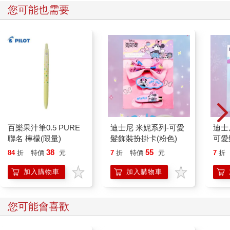
您可能也需要
百樂果汁筆0.5 PURE
迪士尼 米妮系列-可愛
迪士
聯名 檸檬(限量)
髮飾裝扮掛卡(粉色)
可愛
色)
38
55
84
折
特價
元
7
折
特價
元
7
折
加入購物車
加入購物車
您可能會喜歡