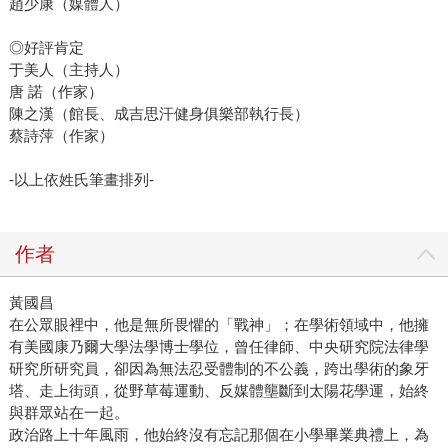
趙少康（媒體人）
◎好評肯定
于美人（主持人）
唐 諾（作家）
陳之漢（館長、成吉思汗健身俱樂部執行長）
蔡詩萍（作家）
-以上依姓氏筆畫排列-
作者
黃國昌
在公眾眼裡中，他是無所畏懼的「戰神」；在學術領域中，他擁
有美國康乃爾大學法學博士學位，曾任律師、中央研究院法律學
研究所研究員，卻因為無法忍受體制的不公義，跨出學術的象牙
塔、走上街頭，從野草莓運動、反媒體壟斷到太陽花學運，始終
與群眾站在一起。
政治路上十年風雨，他始終沒有忘記那個在小學畢業典禮上，為