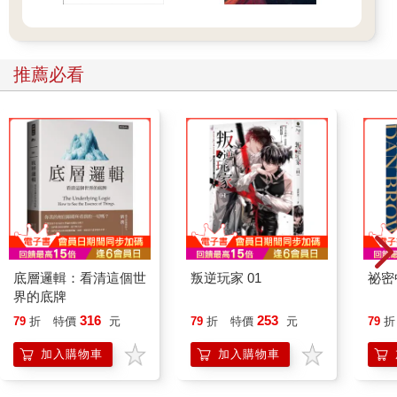
依然樂此不疲。那時我非常羨慕我的死黨們，他們從來不會因為
「出去玩」而挨揍，只有在發成績單那天會被打，而我卻是為了
玩耍天天在冒險。
推薦必看
從小學一年級一路當班長到畢業的我就是個孩子王，在班上有兩
個任務：對內，協助老師維持秩序；對外，就是當班上同學被欺
負時，揪齊兄弟去討回公道。隨著跆拳道練到了黑帶，我在「執
行任務」時更是如虎添翼。代價就是，媽媽經常得來學校向被我
揍的同學家長道歉，然後把我拖回家再打一頓。
那時的大豐國小旁還是一片稻田，我家出去也就是一片田（現在
的二十張路靠近中正路一帶）。日子雖然偶有皮肉痛，但心靈是
富足的。假日姊姊練鋼琴，爸爸帶我們回汐止老家探親，一切看
似穩固而美好。
底層邏輯：看清這個世
叛逆玩家 01
祕密
界的底牌
316
253
79
折
特價
元
79
折
特價
元
79
折
加入購物車
加入購物車