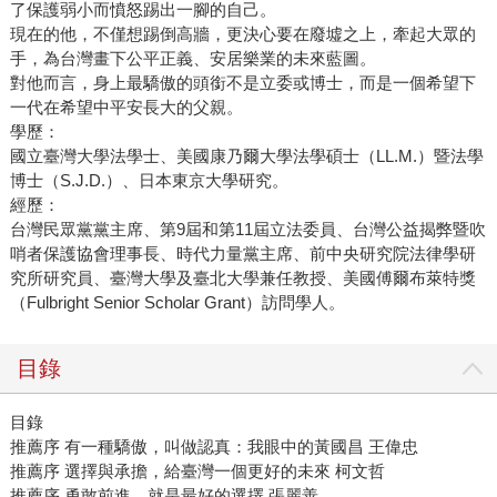
了保護弱小而憤怒踢出一腳的自己。
現在的他，不僅想踢倒高牆，更決心要在廢墟之上，牽起大眾的
手，為台灣畫下公平正義、安居樂業的未來藍圖。
對他而言，身上最驕傲的頭銜不是立委或博士，而是一個希望下
一代在希望中平安長大的父親。
學歷：
國立臺灣大學法學士、美國康乃爾大學法學碩士（LL.M.）暨法學
博士（S.J.D.）、日本東京大學研究。
經歷：
台灣民眾黨黨主席、第9屆和第11屆立法委員、台灣公益揭弊暨吹
哨者保護協會理事長、時代力量黨主席、前中央研究院法律學研
究所研究員、臺灣大學及臺北大學兼任教授、美國傅爾布萊特獎
（Fulbright Senior Scholar Grant）訪問學人。
目錄
目錄
推薦序 有一種驕傲，叫做認真：我眼中的黃國昌 王偉忠
推薦序 選擇與承擔，給臺灣一個更好的未來 柯文哲
推薦序 勇敢前進，就是最好的選擇 張麗善