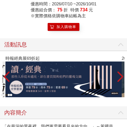
手禮，在地人才知道的
優惠時間：2026/07/10 ~2026/10/01
美食秘境全收錄。
優惠組合價：
75
折
特價
734
元
※實際價格依購物車結帳為主
加入購物車
活動訊息
時報經典展69折起
2
內容簡介
「在最深的黑夜裡，我們更需要看見光的方向。」～黃國昌