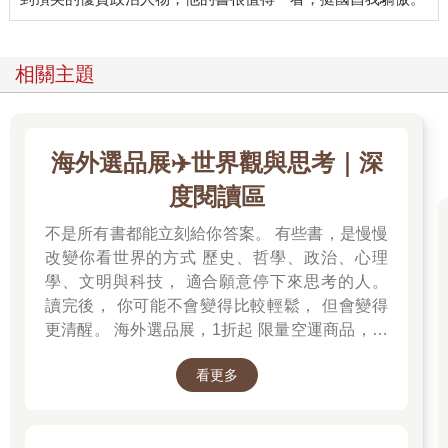
滷味、啤酒與工頭父親的義氣
相關主題
父親雖然學歷不高，但非常負責。在工廠裡，他不僅是管理者，
更像是工人們的大哥。
我記憶中最鮮明的畫面，就是父親常把工人們帶回家吃飯。那不
是什麼應酬，而是真正的「兄弟」。
海外選品展✈️世界觀與思考｜深
下班後，家裡的餐桌總是擠滿了人。父親招呼著那些叔叔伯伯
們，桌上擺滿了切好的滷味，大家大口喝著啤酒、大聲聊天。他
度閱讀區
們談論著工作的辛苦，談論著未來的希望。假日的時候，這群工
人也常來家裡串門子。
不是所有書都能立刻給你答案。 有些書，是慢慢
父親就把這群工人當作最好的朋友，工作在一起，生活也混在一
改變你看世界的方式 歷史、哲學、政治、心理
起。年幼的我穿梭在大人之間，仰望著父親豪爽的笑容。在他身
學、文明與科技， 適合願意停下來思考的人。
上，我看見基層勞動者的辛勞，以及一種江湖般的義氣與尊重。
讀完後， 你可能不會變得比較輕鬆， 但會變得
更清醒。 海外選品展，1折起 限量空運商品，先
那是父親教給我的第一堂課：人的價值不在於職位高低，而在於
搶先贏 週週商品更新
你是否把別人當「人」看。
看更多
那時候的我以為，這種充滿媽媽的飯菜香、啤酒氣泡與工人們歡
笑聲的日子，會永遠持續下去。直到1984年那個寒冷的冬夜，敲