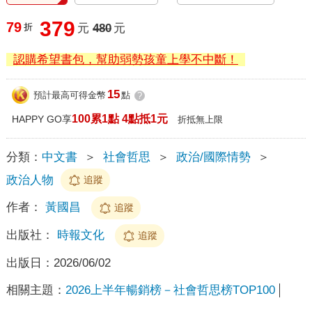
379
79
折
元
480
元
認購希望書包，幫助弱勢孩童上學不中斷！
15
預計最高可得金幣
點
?
100累1點 4點抵1元
HAPPY GO享
折抵無上限
分類：
中文書
＞
社會哲思
＞
政治/國際情勢
＞
政治人物
追蹤
作者：
黃國昌
追蹤
出版社：
時報文化
追蹤
出版日：
2026/06/02
相關主題：
2026上半年暢銷榜－社會哲思榜TOP100