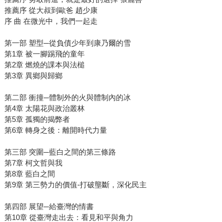
推薦序 從大叔到歐爸 趙少康
序 曲 在微光中，我們一起走
第一部 塑型─從負債少年到康乃爾的雪
第1章 被一腳踢飛的童年
第2章 燃燒的課本與法槌
第3章 異鄉與歸鄉
第二部 衝撞─體制外的火與體制內的冰
第4章 太陽花與政治叢林
第5章 孤獨的揭弊者
第6章 轉身之後：離開時代力量
第三部 突圍─藍白之間的第三條路
第7章 柯文哲與我
第8章 藍白之間
第9章 第三勢力的價值-打破壟斷，深化民主
第四部 展望─給臺灣的情書
第10章 從臺灣走出去：看見和平與角力