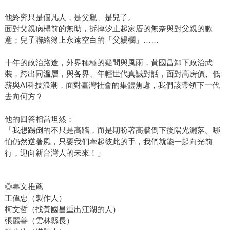
他終究只是個凡人，是父親、是兒子。
面對父親病榻前的無助，拆掉汐止起家厝的無奈與對父親的歉
意；兒子聯絡簿上永遠空白的「父親欄」……
十年的政治路途，外界種種的疑問與風雨，黃國昌卸下政治武
裝，跨出同溫層，與各界、年輕世代真誠對話，面對高房價、低
薪與AI科技浪潮，面對臺灣社會的集體焦慮，我們該帶領下一代
去向何方？
他的回答相當坦然：
「我想踢倒的不只是高牆，而是期盼著高牆倒下後陽光灑落。哪
怕仍然逆著風，只要我們牽起彼此的手，我們就能一起向光前
行，迎向新台灣人的未來！」
◎專文推薦
王偉忠（製作人）
柯文哲（找黃國昌重出江湖的人）
張麗善（雲林縣長）