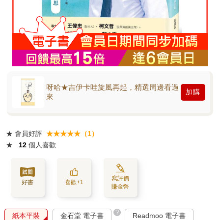
呀哈★吉伊卡哇旋風再起，精選周邊看過
加購
來
★
會員好評
★★★★★（1）
★
12
個人喜歡
寫評價
好書
喜歡+1
賺金幣
?
紙本平裝
金石堂 電子書
Readmoo 電子書