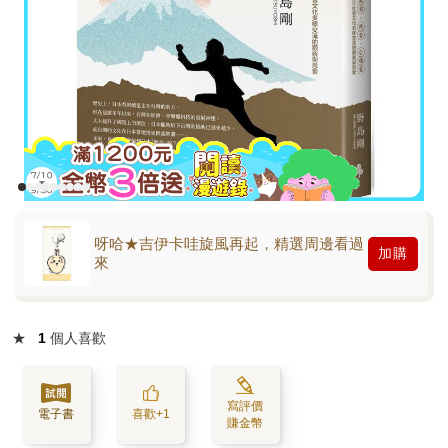
呀哈★吉伊卡哇旋風再起，精選周邊看過
加購
來
★
1
個人喜歡
寫評價
電子書
喜歡+1
賺金幣