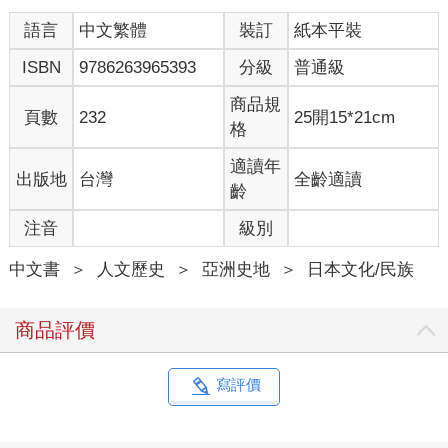
語言
中文繁體
裝訂
紙本平裝
ISBN
9786263965393
分級
普通級
商品規
頁數
232
25開15*21cm
格
適讀年
出版地
台灣
全齡適讀
齡
注音
級別
中文書
＞
人文歷史
＞
亞洲史地
＞
日本文化/民族
商品評價
寫評價