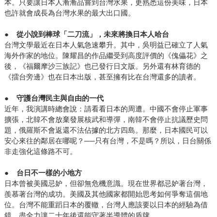
本。只要讓日本人漸漸品嘗到台灣水果，更熟悉這份美味，日本
也許就會成長為台灣水果的最大出口國。
●
從小說到棒球「二刀流」，未來將換日本人哈台
台灣文學最近在日本人氣急速攀升。其中，吳明益已確立了人氣
海外作家的地位。陳耀昌的作品繼受到高度評價的《傀儡花》之
後，《福爾摩沙三族記》也已發行日文版。另外還有林育德的
《擂台旁邊》也在日本出版，甚至擁有比在台灣還多的讀者。
●
守護台灣民主與自由的一代
近年，我演講時總會說：請看看日本的周遭。中國不會停止軍事
擴張，北韓不會放棄發展核武和導彈，南韓不會停止抗議歷史問
題，俄羅斯不會返還不法佔據的北方四島。那麼，日本國民可以
安心來往的鄰居在哪呢？──只有台灣，不是嗎？所以，日台關係
非走強化這條路不可。
●
台日不一樣的小地方
日本曾被美國忌妒，但卻無危機意識。現在世界都忌妒著台灣，
羨慕著台灣的成功。美國及其他國家都開始思考如何爭奪這個地
位。台灣不能重蹈日本的覆轍，台灣人應該要以日本的經驗為借
鏡，盡全力讓二十年後還能守著半導體的盾牌。