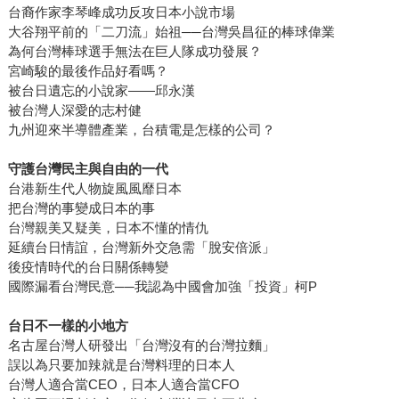
台裔作家李琴峰成功反攻日本小說市場
大谷翔平前的「二刀流」始祖──台灣吳昌征的棒球偉業
為何台灣棒球選手無法在巨人隊成功發展？
宮崎駿的最後作品好看嗎？
被台日遺忘的小說家——邱永漢
被台灣人深愛的志村健
九州迎來半導體產業，台積電是怎樣的公司？
守護台灣民主與自由的一代
台港新生代人物旋風風靡日本
把台灣的事變成日本的事
台灣親美又疑美，日本不懂的情仇
延續台日情誼，台灣新外交急需「脫安倍派」
後疫情時代的台日關係轉變
國際漏看台灣民意──我認為中國會加強「投資」柯P
台日不一樣的小地方
名古屋台灣人研發出「台灣沒有的台灣拉麵」
誤以為只要加辣就是台灣料理的日本人
台灣人適合當CEO，日本人適合當CFO