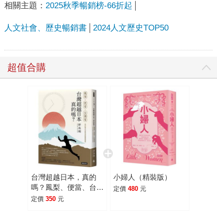
相關主題：
2025秋季暢銷榜-66折起
人文社會、歷史暢銷書
2024人文歷史TOP50
超值合購
台灣超越日本，真的
小婦人（精裝版）
嗎？鳳梨、便當、台積
定價
480
元
電，台日社會文化多樣
定價
350
元
交流的觀察與思索