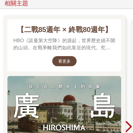
相關主題
【二戰85週年 × 終戰80週年】
HBO《諾曼第大空降》的源起，世界歷史繞不開
的山頭。在戰爭離我們如此靠近的現代。究竟是
什麼力量驅動全球上億名男女，投入這場空前絕
看更多
後、影響至今的軍事衝突？我們站在世界和平的
中心，就更應了解二戰帶來和平的那群人與那個
理由。