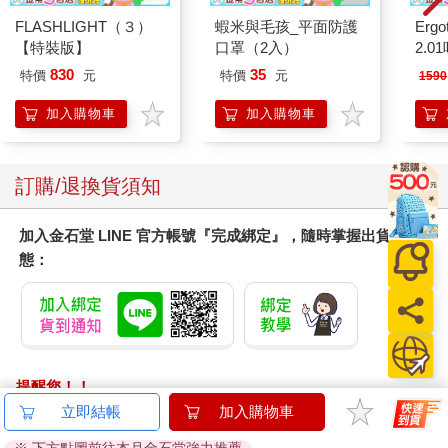
FLASHLIGHT（３）
蝦米與毛孩_平面防護
Ergot
【特裝版】
口罩（2入）
2.
830
35
特價
元
特價
元
1590
加入購物車
加入購物車
訂購/退換貨須知
加入金石堂 LINE 官方帳號『完成綁定』，隨時掌握出貨動
態：
提醒您！！
金石堂及銀行均不會請您操作ATM! 如接獲電話要求您前往
立即結帳
加入購物車
ATM提款機，請不要聽從指示，以免受騙上當！