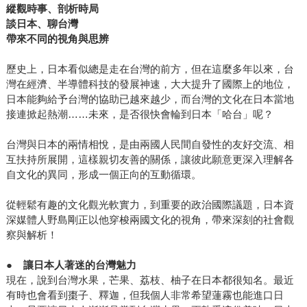
縱觀時事、剖析時局
談日本、聊台灣
帶來不同的視角與思辨
歷史上，日本看似總是走在台灣的前方，但在這麼多年以來，台
灣在經濟、半導體科技的發展神速，大大提升了國際上的地位，
日本能夠給予台灣的協助已越來越少，而台灣的文化在日本當地
接連掀起熱潮……未來，是否很快會輪到日本「哈台」呢？
台灣與日本的兩情相悅，是由兩國人民間自發性的友好交流、相
互扶持所展開，這樣親切友善的關係，讓彼此願意更深入理解各
自文化的異同，形成一個正向的互動循環。
從輕鬆有趣的文化觀光軟實力，到重要的政治國際議題，日本資
深媒體人野島剛正以他穿梭兩國文化的視角，帶來深刻的社會觀
察與解析！
●
讓日本人著迷的台灣魅力
現在，說到台灣水果，芒果、荔枝、柚子在日本都很知名。最近
有時也會看到棗子、釋迦，但我個人非常希望蓮霧也能進口日