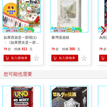
如果西遊是一群喵(1)
臺灣漫遊錄
為怪
：《如果歷史是一群
喵》作者最新力作，附
411
300
79
折
特價
元
79
折
特價
元
79
折
【首卷特典】拉頁
加入購物車
加入購物車
您可能也需要