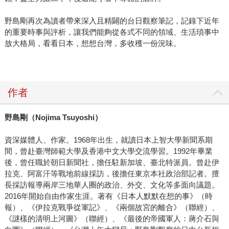
野島剛再次為讀者帶來深入且精闢的台日觀察筆記，記錄下近年
的重要時事與評析，讓我們能夠從各式不同的領域、生活瑣事中
放大格局，看看日本，想想台灣，多收穫一份況味。
作者
野島剛（Nojima Tsuyoshi）
資深媒體人、作家。1968年出生，就讀日本上智大學新聞系期
間，曾赴臺灣師範大學及香港中文大學交流學習。1992年畢業
後，曾任職於朝日新聞社，擔任駐新加坡、臺北特派員。曾赴伊
拉克、阿富汗等戰地前線採訪，後擔任東京本社政治部記者。擅
長採訪報導兩岸三地華人圈的政治、外交、文化等多面向議題。
2016年開始自由作家生涯。著有《日本人默默在想的事》（時
報）、《伊拉克戰爭從軍記》、《兩個故宮的離合》（聯經）、
《謎樣的清明上河圖》（聯經）、《最後的帝國軍人：蔣介石與