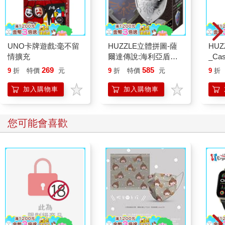
UNO卡牌遊戲:毫不留
HUZZLE立體拼圖-薩
HU
情擴充
爾達傳說:海利亞盾
_Cas
_Hylian Shield
269
585
9
折
特價
元
9
折
特價
元
9
折
加入購物車
加入購物車
您可能會喜歡