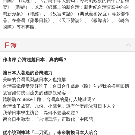
白團》（聯經）、《台灣十年大變局：野島剛觀察的日中台新框
架》（聯經），以及《銀幕上的新台灣：新世紀台灣電影中的台
灣新形象》（聯經）、《故宮90話》（典藏藝術家庭）等多部作
品。在臺灣《蘋果日報》、《天下雜誌》、《報導者》、《轉角
國際》等有專欄。
目錄
作者序 台灣超越日本，真的嗎？
讓日本人著迷的台灣魅力
美味的台灣鳳梨讓日本人也搶購
台灣高鐵便當變好吃了！台日合作戲劇《路》勾起我的搭車回憶
故宮如何找回流失的國際觀光客
體驗騎YouBike上路，台灣真的是行人地獄嗎？
台灣除了故宮、九份、小籠包，還有什麼能吸引日本人？
我帶日本學生訪台，為何不去鼎泰豐？
留台日生激增！「台灣華語」正取代「中國語」
從小說到棒球「二刀流」，未來將換日本人哈台