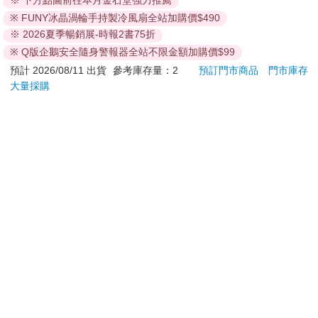
※ 下方點圖前往本月金石堂強力推薦
退換貨須知：
※ FUNY冰晶渦輪手持製冷風扇全站加購價$490
※ 2026夏季暢銷展-時報2書75折
**提醒您，鑑賞期不等於試用期，退回商品須為全新狀態**
依據「消費者保護法」第19條及行政院消費者保護處公告之
※ Q版企鵝安全隨身警報器全站不限金額加購價$99
「通訊交易解除權合理例外情事適用準則」，以下商品購買
預計 2026/08/11 出貨
參考庫存量：2
預訂門市商品
門市庫存
後，除商品本身有瑕疵外，將不提供7天的猶豫期：
大量採購
易於腐敗、保存期限較短或解約時即將逾期。（如：生
鮮食品）
依消費者要求所為之客製化給付。（客製化商品）
報紙、期刊或雜誌。（含MOOK、外文雜誌）
經消費者拆封之影音商品或電腦軟體。
非以有形媒介提供之數位內容或一經提供即為完成之線
上服務，經消費者事先同意始提供。（如：電子書、電
子雜誌、下載版軟體、虛擬商品…等）
已拆封之個人衛生用品。（如：內衣褲、刮鬍刀、除毛
刀…等）
若非上列種類商品，均享有到貨7天的猶豫期（含例假
日）。
辦理退換貨時，商品（組合商品恕無法接受單獨退貨）必須