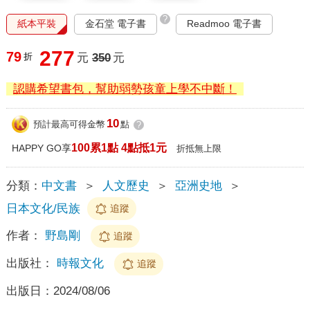
?
紙本平裝
金石堂 電子書
Readmoo 電子書
277
79
折
元
350
元
認購希望書包，幫助弱勢孩童上學不中斷！
10
預計最高可得金幣
點
?
100累1點 4點抵1元
HAPPY GO享
折抵無上限
分類：
中文書
＞
人文歷史
＞
亞洲史地
＞
日本文化/民族
追蹤
作者：
野島剛
追蹤
出版社：
時報文化
追蹤
出版日：
2024/08/06