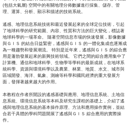
(包括大氣層) 空間中的有關地理分佈數據進行採集、儲存、管
理、運算、分析、顯示和描述的技術系統。
遙感、地理信息系統技術和最近發展起來的全球定位技術，引起
了地球科學的研究範圍、內容、性質和方法的巨大變化，標誌著
地球科學的一場革命。 隨著空間信息市場的快速發展，影像數據
與ＧＩＳ 的結合日益緊密，遙感與ＧＩＳ 的一體化集成也逐漸成
為一種趨勢和發展潮流。 特別是近年來，遙感與ＧＩＳ 的綜合應
用是蓬勃發展起來的新興技術領域。 它們之間的綜合應用集中了
計算機、通信和地球科學、生物學等學科的最新成就，在地球系
統科學、資源與環境科學以及農業、林業、地質、水文、城市與
區域開發、海洋、氣象、測繪等科學和國民經濟的重大發展方
面，發揮著越來越大的作用。
本教程在作者所開設的遙感基礎與應用、地理信息系統、土地信
息系統、環境信息系統等本科及研究生課程的基礎上，介紹了遙
感與地理信息系統的基本操作原理、方法和應用操作實例，並結
合若干具體的學科問題開展了遙感與ＧＩＳ 綜合應用的實際操
作。