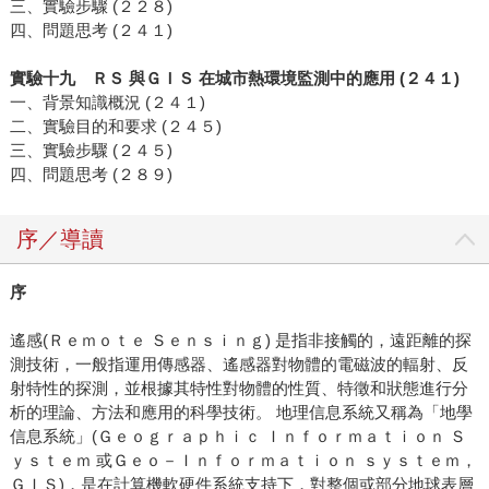
三、實驗步驟 (２２８)
四、問題思考 (２４１)
實驗十九 ＲＳ 與ＧＩＳ 在城市熱環境監測中的應用 (２４１)
一、背景知識概況 (２４１)
二、實驗目的和要求 (２４５)
三、實驗步驟 (２４５)
四、問題思考 (２８９)
序／導讀
序
遙感(Ｒｅｍｏｔｅ Ｓｅｎｓｉｎｇ) 是指非接觸的，遠距離的探
測技術，一般指運用傳感器、遙感器對物體的電磁波的輻射、反
射特性的探測，並根據其特性對物體的性質、特徵和狀態進行分
析的理論、方法和應用的科學技術。 地理信息系統又稱為「地學
信息系統」(Ｇｅｏｇｒａｐｈｉｃ Ｉｎｆｏｒｍａｔｉｏｎ Ｓ
ｙｓｔｅｍ 或Ｇｅｏ－Ｉｎｆｏｒｍａｔｉｏｎ ｓｙｓｔｅｍ，
ＧＩＳ)，是在計算機軟硬件系統支持下，對整個或部分地球表層