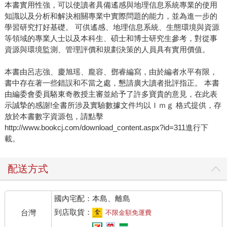
本書實用性強，可以使讀者具備遙感與地理信息系統專業的使用
知識以及分析和解決相關專業中實際問題的能力，並為進一步的
學習研究打好基礎。 可供遙感、地理信息系統、生態環境與資源
等領域的專業人士以及本科生、碩士和博士研究生參考，對從事
資源與環境監測、管理評價和規劃決策的人員具有實用價值。
本書由呂志強、慶旭瑶、龐容、鄧睿編寫，由於編者水平有限，
書中存在著一些錯誤和不當之處，懇請廣大讀者批評指正。 本書
由編委會委員駱東奇教授主審並給予了許多寶貴的意見，在此表
示誠摯的感謝!全書所涉及實驗數據文件均以Ｉｍｇ 格式提供，存
放於本書數字資源包，請點擊
http://www.bookcj.com/download_content.aspx?id=311進行下
載。
配送方式
國內宅配：本島、離島
到店取貨：
台灣
不限金額免運費