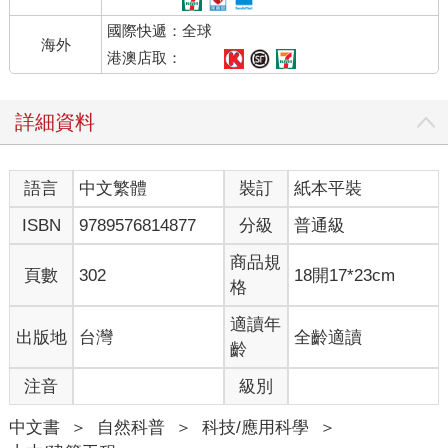
國際快遞：全球
海外
港澳店取：
詳細資料
語言
中文繁體
裝訂
紙本平裝
ISBN
9789576814877
分級
普通級
商品規
頁數
302
18開17*23cm
格
適讀年
出版地
台灣
全齡適讀
齡
注音
級別
中文書
＞
自然科普
＞
科技/應用科學
＞