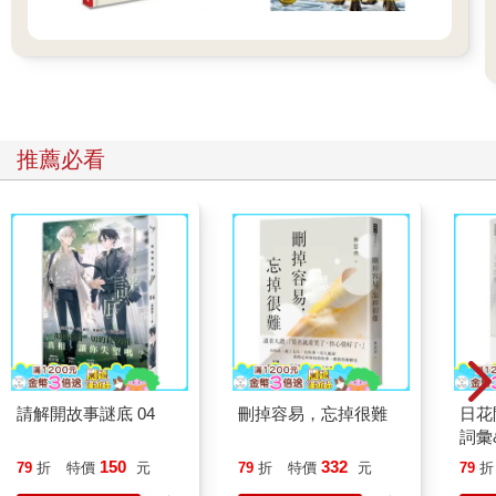
推薦必看
請解開故事謎底 04
刪掉容易，忘掉很難
日花
詞彙
150
332
79
折
特價
元
79
折
特價
元
79
折