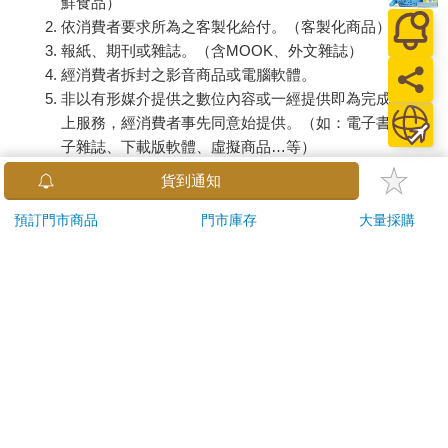
鮮食品）
依消費者要求所為之客製化給付。（客製化商品）
報紙、期刊或雜誌。（含MOOK、外文雜誌）
經消費者拆封之影音商品或電腦軟體。
非以有形媒介提供之數位內容或一經提供即為完成之線
上服務，經消費者事先同意始提供。（如：電子書、電
子雜誌、下載版軟體、虛擬商品…等）
已拆封之個人衛生用品。（如：內衣褲、刮鬍刀、除毛
貨到通知
刀…等）
若非上列種類商品，均享有到貨7天的猶豫期（含例假
預訂門市商品
門市庫存
大量採購
日）。
辦理退換貨時，商品（組合商品恕無法接受單獨退貨）必須
是您收到商品時的原始狀態（包含商品本體、配件、贈品、
保證書、所有附隨資料文件及原廠內外包裝…等），請勿直
接使用原廠包裝寄送，或於原廠包裝上黏貼紙張或書寫文
字。
退回商品若無法回復原狀，將請您負擔回復原狀所需費用，
嚴重時將影響您的退貨權益。