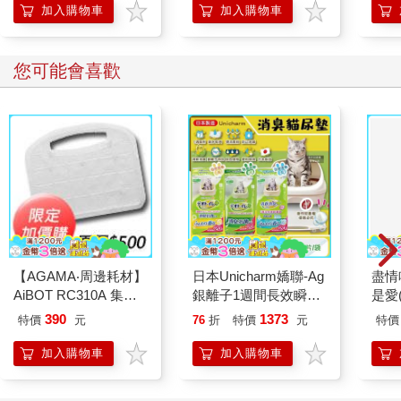
加入購物車
加入購物車
您可能會喜歡
【AGAMA‧周邊耗材】
日本Unicharm嬌聯-Ag
盡情
AiBOT RC310A 集塵
銀離子1週間長效瞬吸
是愛
盒專用3M防塵濾網
乾爽寵物消臭大師貓尿
390
1373
特價
元
76
折
特價
元
特價
（一組4入）
墊20片/袋(大容量吸水
防滲漏貓尿布/可觀察
加入購物車
加入購物車
尿色貓潔墊補充包/本
品不含貓砂盆)