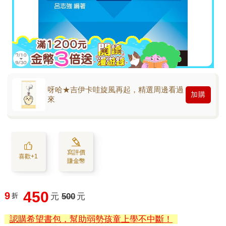
呀哈★吉伊卡哇旋風再起，精選周邊看過
加購
來
寫評價
喜歡+1
賺金幣
450
9
折
元
500
元
認購希望書包，幫助弱勢孩童上學不中斷！