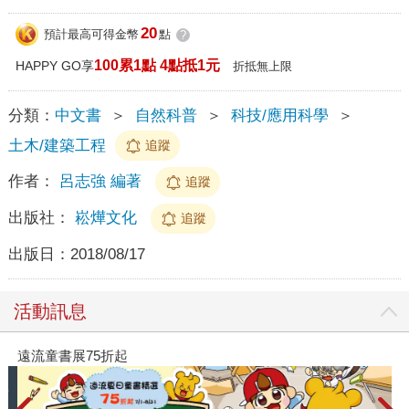
20
預計最高可得金幣
點
?
100累1點 4點抵1元
HAPPY GO享
折抵無上限
分類：
中文書
＞
自然科普
＞
科技/應用科學
＞
土木/建築工程
追蹤
作者：
呂志強 編著
追蹤
出版社：
崧燁文化
追蹤
出版日：
2018/08/17
活動訊息
遠流童書展75折起