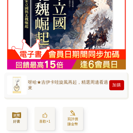
呀哈★吉伊卡哇旋風再起，精選周邊看過
加購
來
寫評價
好書
喜歡+1
賺金幣