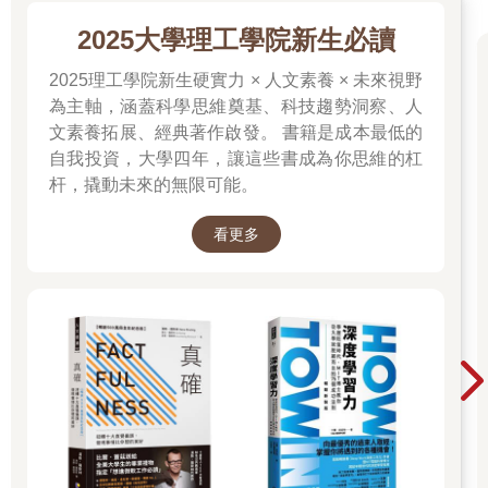
當劉裕還是大晉的宋王時，覺得河南已經嚴重蕭條，就把他
2025大學理工學院新生必讀
兒子劉義真調回來，讓他當揚州刺史，劉裕的母親就對劉裕說：
「道鄰是你的兄弟，應該讓他當揚州的第一把手。」
2025理工學院新生硬實力 × 人文素養 × 未來視野
為主軸，涵蓋科學思維奠基、科技趨勢洞察、人
劉裕說：「我跟他是親兄弟，我怎麼不想重用他？可是他那
文素養拓展、經典著作啟發。 書籍是成本最低的
個能力，真的不能重用啊！揚州是全國的根本所在，十分重要，
事務很多。道鄰兄弟是做不來的。」
自我投資，大學四年，讓這些書成為你思維的杠
杆，撬動未來的無限可能。
他母親還不放棄，說：「看你說的，好像道鄰還是個未成年
人一樣。他現在都五十多歲了，難道還比不上你那幾個十二三歲
看更多
的兒子們？你可以把西北大局交給義真，他丟了西北之後，你又
讓他當司州刺史，現在司州刺史不當了，又讓他當揚州刺史，難
道就不能把揚州交給道鄰？我就不懂道鄰會比不上一個十三歲的
孩子？你也太看不起我生出來的兒子了吧？」
劉義真在西北，最後把西北的局勢搞砸，而且還賠進去了當
代有數的幾個猛人，對劉裕事業造成的損失說有多大就有多大，
想不到母親現在居然提這件事來為老弟爭辯，只得說：「其實，
母親妳只看到表面。我讓義真當刺史，但他並不管事，大大小小
的事全由我說了算。道鄰年紀已經很大了，如果他不親自處理事