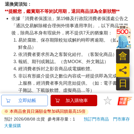
退換貨須知：
**提醒您，鑑賞期不等於試用期，退回商品須為全新狀態**
依據「消費者保護法」第19條及行政院消費者保護處公告之
「通訊交易解除權合理例外情事適用準則」，以下商品購買
後，除商品本身有瑕疵外，將不提供7天的猶豫期：
易於腐敗、保存期限較短或解約時即將逾期。（如：生
鮮食品）
會
依消費者要求所為之客製化給付。（客製化商品）
報紙、期刊或雜誌。（含MOOK、外文雜誌）
員
經消費者拆封之影音商品或電腦軟體。
非以有形媒介提供之數位內容或一經提供即為完成之線
日
上服務，經消費者事先同意始提供。（如：電子書、電
子雜誌、下載版軟體、虛擬商品…等）
已拆封之個人衛生用品。（如：內衣褲、刮鬍刀、除毛
立即結帳
加入購物車
刀…等）
※ 本商品會員日滿額金幣加碼回饋最高15倍
若非上列種類商品，均享有到貨7天的猶豫期（含例假
日）。
預計 2026/08/08 出貨
參考庫存量：1
預訂門市商品
門市庫存
大量採購
辦理退換貨時，商品（組合商品恕無法接受單獨退貨）必須
是您收到商品時的原始狀態（包含商品本體、配件、贈品、