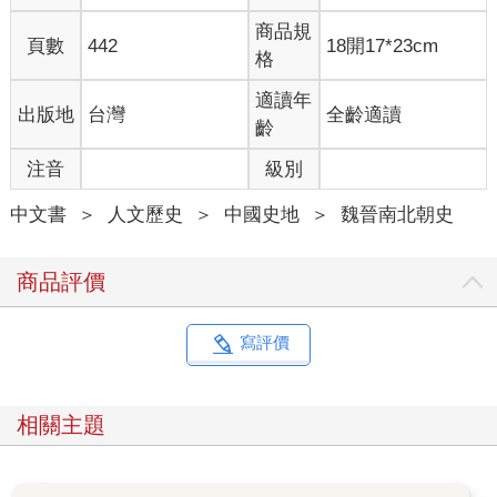
開國皇帝基本都是打下大片江山——也就是以中原大地為中心的
商品規
頁數
442
18開17*23cm
神州大地，掃清一切強敵，威加四海，一統宇內，可是劉裕接手
格
的卻只是半壁江山，繼承的只是弱勢王朝司馬氏的那份遺產，北
方還有幾個強大的勢力在虎視眈眈，隨即可能成為大宋的侵略
適讀年
出版地
台灣
全齡適讀
者；然後別的開國創始老大在宣布開張的時候，手下文武強人一
齡
大把，弄得爵位都不好封了，可是劉裕現在手下的強人卻沒有一
注音
級別
個。本來劉穆之是個王佐之才，但卻早逝，這對於劉裕而言，是
無窮大的損失；頭號謀臣完蛋，那些可以衝鋒陷陣的強人，又被
中文書
＞
人文歷史
＞
中國史地
＞
魏晉南北朝史
劉裕一個小陰謀全部除掉，而且解決得很徹底，王鎮惡、田家兄
弟、朱家兄弟，都是當代戰場上最猛的人士——這些人在戰場
上，敵人無論如何都打不過，但卻被劉裕輕鬆剷除。別的開國皇
商品評價
帝，都是在天下安穩之後，才讓疑心發作，然後把開國功臣除
掉，而劉裕卻在還需要猛人繼續開疆拓土時，提前把這些人都解
決了。
寫評價
於是，在他宣布即位時，也只得封自己的兄弟劉道鄰為首席
大臣了。千萬不要以為劉道鄰是劉裕的弟弟，就會跟劉裕一樣有
相關主題
能力還有點人品，其實他的人品很差，是一個「性愚鄙而貪縱」
的人。而且，劉裕也很清楚這個兄弟，此前從不敢重用。