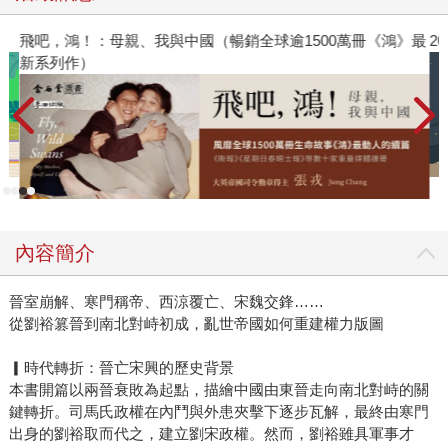
飛吧，鴻！：母親、我與中國（暢銷全球逾1500萬冊《鴻》最
2
新系列作）
內容簡介
晉室崩解、寒門稱帝、西涼覆亡、宋魏交鋒……
從劉裕篡晉到南北對峙初成，亂世帝國如何重建權力版圖
▎時代轉折：晉亡宋興的歷史背景
本書開篇以兩晉衰敗為起點，描繪中國由東晉走向南北對峙的關
鍵轉折。司馬氏政權在內鬥與外患夾擊下逐步瓦解，最終由寒門
出身的劉裕取而代之，建立劉宋政權。然而，劉裕雖具軍事才