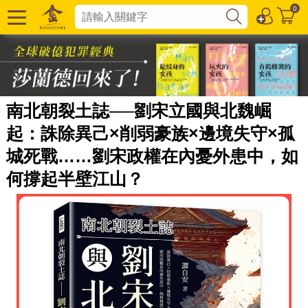
0
南北朝裂土誌──劉宋立國與北魏崛
起：誅除異己×削弱豪族×邊境失守×孤
城死戰……劉宋政權在內憂外患中，如
何撐起半壁江山？