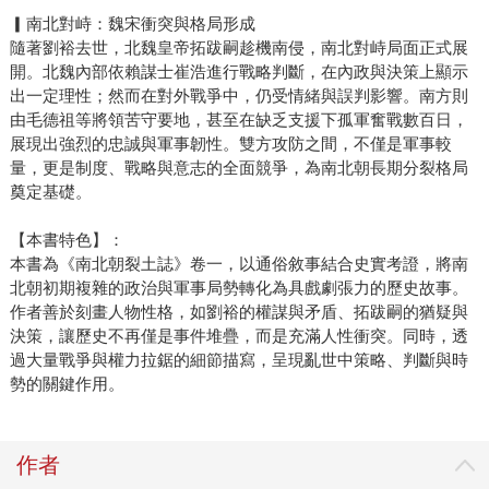
▎南北對峙：魏宋衝突與格局形成
隨著劉裕去世，北魏皇帝拓跋嗣趁機南侵，南北對峙局面正式展
開。北魏內部依賴謀士崔浩進行戰略判斷，在內政與決策上顯示
出一定理性；然而在對外戰爭中，仍受情緒與誤判影響。南方則
由毛德祖等將領苦守要地，甚至在缺乏支援下孤軍奮戰數百日，
展現出強烈的忠誠與軍事韌性。雙方攻防之間，不僅是軍事較
量，更是制度、戰略與意志的全面競爭，為南北朝長期分裂格局
奠定基礎。
【本書特色】：
本書為《南北朝裂土誌》卷一，以通俗敘事結合史實考證，將南
北朝初期複雜的政治與軍事局勢轉化為具戲劇張力的歷史故事。
作者善於刻畫人物性格，如劉裕的權謀與矛盾、拓跋嗣的猶疑與
決策，讓歷史不再僅是事件堆疊，而是充滿人性衝突。同時，透
過大量戰爭與權力拉鋸的細節描寫，呈現亂世中策略、判斷與時
勢的關鍵作用。
作者