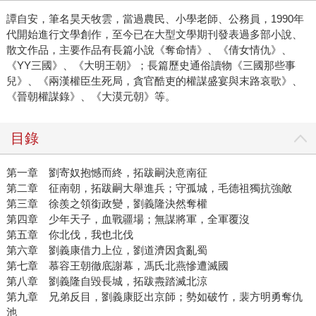
譚自安，筆名昊天牧雲，當過農民、小學老師、公務員，1990年
代開始進行文學創作，至今已在大型文學期刊發表過多部小說、
散文作品，主要作品有長篇小說《奪命情》、《倩女情仇》、
《YY三國》、《大明王朝》；長篇歷史通俗讀物《三國那些事
兒》、《兩漢權臣生死局，貪官酷吏的權謀盛宴與末路哀歌》、
《晉朝權謀錄》、《大漠元朝》等。
目錄
第一章 劉寄奴抱憾而終，拓跋嗣決意南征
第二章 征南朝，拓跋嗣大舉進兵；守孤城，毛德祖獨抗強敵
第三章 徐羨之領銜政變，劉義隆決然奪權
第四章 少年天子，血戰疆場；無謀將軍，全軍覆沒
第五章 你北伐，我也北伐
第六章 劉義康借力上位，劉道濟因貪亂蜀
第七章 慕容王朝徹底謝幕，馮氏北燕慘遭滅國
第八章 劉義隆自毀長城，拓跋燾踏滅北涼
第九章 兄弟反目，劉義康貶出京師；勢如破竹，裴方明勇奪仇
池