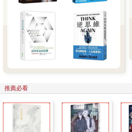
務，人家會看輕他的。」他母親這才沒說什麼。
第二號功臣就是徐羨之這樣的人了。
到了這個時候，劉裕終於發現自己這個弱點了，下詔追封劉
穆之為南康郡公，追封王鎮惡為龍陽縣侯。當然，關於王鎮惡之
死，他肯定是痛在心裡，但卻不能說出來，而對於劉穆之，他倒
還有理由公開抒發一把自己的悲痛和惋惜：「如果劉穆之還活
著，肯定是我治國的好幫手。可是現在他卻死了，這真是國家的
不幸。沒有了劉穆之，人家就容易欺負我了。」他的原話是：穆
之不死，當助我治天下。可謂「人之云亡，邦國殄瘁」！穆之
死，人輕易我。
這些哀嘆沒有錯，但他卻沒有反思，到底是誰讓劉穆之死去
推薦必看
的，是誰導致了王鎮惡等一大批足以幫他打出天下的猛人死去
的。這完全是因為他的自私，一個極端自私的人注定沒有胸懷天
下的視野。
他接著就封自己那幾個未成年兒子為王，其中把西北大好形
勢搞砸的劉義真封為廬陵王，封彭城公劉義隆為宜都王，封劉義
康為彭城王，改元永初。當年的八月，又任命劉義符為皇太子。