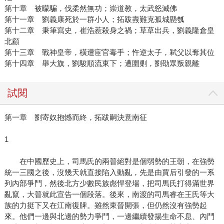
第十章 被矇騙，伐柔然無功；崇道教，太武怒滅佛
第十一章 劉義康死於一群小人；拓跋燾難克孤城懸瓠
第十二章 秉筆寫史，崔浩惹殺身之禍；草草出兵，劉義隆倉皇
北顧
第十三章 戰神皇帝，橫遭宦官毒手；忤逆太子，弒父以奪其位
第十四章 舉大旗，劉駿順流東下；遭圍剿，劉劭眾叛親離
試閱
第一章 劉寄奴抱憾而終，拓跋嗣決意南征
1
在中國歷史上，司馬氏的兩晉絕對是個弱勢的王朝，在強勢
統一三國之後，沒幾天就直接陷入動亂，先是由賈后引發的一系
列內部爭鬥，然後北方少數民族彪悍登場，把司馬氏打得滿世界
亂竄，大晉就此宣告一個段落。後來，南渡的司馬睿在王氏等大
族的力挺下又在江南復牌。雖然東晉開張，但仍然沒有強勢起
來。他們一邊與北邊的勢力爭鬥，一邊繼續發揚生命不息、內鬥