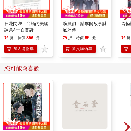
日花閃爍：台語的美麗
演員們：請解開故事謎
為怪
詞彙&一百首詩
底外傳
356
95
79
折
特價
元
79
折
特價
元
79
折
加入購物車
加入購物車
您可能會喜歡