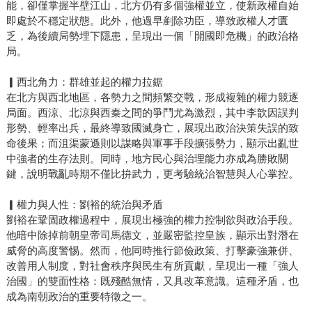
能，卻僅掌握半壁江山，北方仍有多個強權並立，使新政權自始
即處於不穩定狀態。此外，他過早剷除功臣，導致政權人才匱
乏，為後續局勢埋下隱患，呈現出一個「開國即危機」的政治格
局。
▎西北角力：群雄並起的權力拉鋸
在北方與西北地區，各勢力之間頻繁交戰，形成複雜的權力競逐
局面。西涼、北涼與西秦之間的爭鬥尤為激烈，其中李歆因誤判
形勢、輕率出兵，最終導致國滅身亡，展現出政治決策失誤的致
命後果；而沮渠蒙遜則以謀略與軍事手段擴張勢力，顯示出亂世
中強者的生存法則。同時，地方民心與治理能力亦成為勝敗關
鍵，說明戰亂時期不僅比拚武力，更考驗統治智慧與人心掌控。
▎權力與人性：劉裕的統治與矛盾
劉裕在鞏固政權過程中，展現出極強的權力控制欲與政治手段。
他暗中除掉前朝皇帝司馬德文，並嚴密監控皇族，顯示出對潛在
威脅的高度警惕。然而，他同時推行節儉政策、打擊豪強兼併、
改善用人制度，對社會秩序與民生有所貢獻，呈現出一種「強人
治國」的雙面性格：既殘酷無情，又具改革意識。這種矛盾，也
成為南朝政治的重要特徵之一。