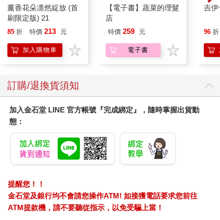
薰香花朵凛然綻放 (首
【電子書】蔬菜的理髮
吉伊
刷限定版) 21
店
213
259
85
折
特價
元
特價
元
96
折
加入購物車
電子書
訂購/退換貨須知
加入金石堂 LINE 官方帳號『完成綁定』，隨時掌握出貨動
態：
提醒您！！
金石堂及銀行均不會請您操作ATM! 如接獲電話要求您前往
ATM提款機，請不要聽從指示，以免受騙上當！