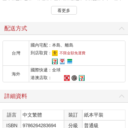
不止的晉朝風格，使得這個王朝從頭到尾都處於弱勢之中，幾次
險些宣布倒閉。最後，一口氣接不上來，不得不宣布徹底摘牌，
看更多
退出歷史舞臺。
接盤的就是歷史上稱為南朝的第一個政權——劉宋王朝。
配送方式
劉宋政權的創始人原來也是東晉的強人，他叫劉裕。
國內宅配：本島、離島
晉國在江南開張以來，幾乎所有的強人如王家兄弟、庾亮兄
到店取貨：
台灣
不限金額免運費
弟、桓溫、桓玄、謝安叔姪等等都是很有文化素養的，基本都是
世家子弟，一天到晚沒事時就像王羲之在蘭亭那裡玩得很高調很
國際快遞：全球
有涵養，能把詩文寫得玄之又玄、能把書法寫得登峰造極、能把
海外
酒喝得一塌糊塗。但劉裕除外。晉朝那些當權派，就是打死他們
港澳店取：
也不會想到，滿朝名士的大晉最後居然被一個文盲一路逆襲而
來，最後掐住他們的命脈。
詳細資料
劉裕奮鬥的經歷，在拙作《晉朝權謀錄》裡已經說過，這裡
就不再重複。
語言
中文繁體
裝訂
紙本平裝
雖然劉裕跟很多開國皇帝一樣，自己的能力很強，到處打
ISBN
9786264283694
分級
普通級
仗，到處取得勝利，但他開創的基業卻不那麼牢固。首先，別的