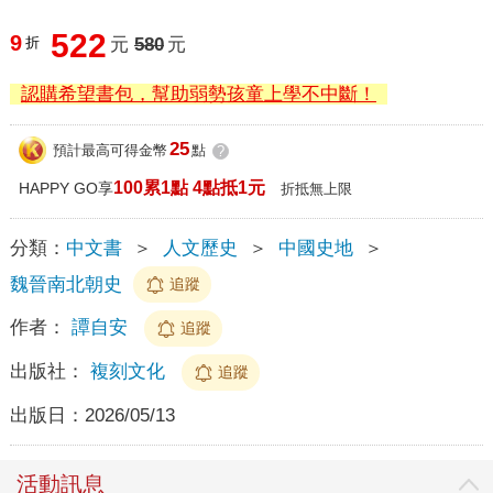
522
9
折
元
580
元
認購希望書包，幫助弱勢孩童上學不中斷！
25
預計最高可得金幣
點
?
100累1點 4點抵1元
HAPPY GO享
折抵無上限
分類：
中文書
＞
人文歷史
＞
中國史地
＞
魏晉南北朝史
追蹤
作者：
譚自安
追蹤
出版社：
複刻文化
追蹤
出版日：
2026/05/13
活動訊息