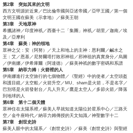
第2章 突如其來的文明
西方文明源於近東／巴比倫帝國與亞述帝國／亞甲王國／第一個
文明王國在蘇美（示拿地）／蘇美王朝
第3章 天地眾神
希臘諸神／印度神祇／西臺十二「集團」神祇／胡里／迦南／埃
及／亞摩利
第4章 蘇美：神的領地
眾神之父：安（阿努）／天上和地上的主神：恩利爾／鹹水之
王：艾／恩基／尼努爾塔打敗邪神祖／邪神祖的真實身分／烏圖
／伊南娜／伊希庫爾（阿達德）／蘇美神祇的數字密碼和系譜
第5章 納菲力姆：火箭裡的人
伊南娜進行太空旅行的七個物體／《聖經》中的使者／太空頭盔
和護目鏡／太空船／火箭升空／MU、sham是火箭，不是名字／
巴別塔是火箭發射台／凡人升天／鷹是太空人／多節火箭／降落
到地球的人
第6章 第十二個天體
眾神住在太陽系裡／蘇美人早就知道太陽位於星系中心／三路天
空／金牛座時代／納菲力姆傳授的天文知識／神聖數字十二
第7章 創世史詩
蘇美人眼中的太陽系／《創世史詩》／蘇美《創世史詩》與聖經