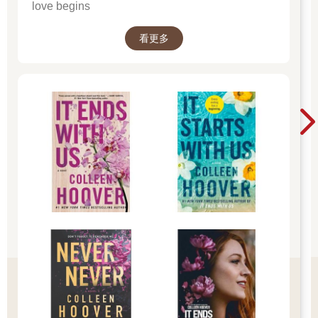
吃飯。
love begins
接受亞伯拉罕邀請之後，兩個天使（第三「人」變成了主本身）
看更多
便前往了索多瑪。亞伯拉罕的侄子羅得，「正坐在所多瑪城門
口，看見他們，就起來迎接，臉伏於地下拜，說『我主啊，請你
們到僕人家裡洗洗腳，住一夜，清早起來再走。』」接著「為他
們預備筵席，烤無酵餅，他們就吃了」。當天使來到城裡的消息
傳遍全城的時候，「所多瑪城裡各處的人，連老帶少，都來圍住
那房子，呼叫羅得說：『今日晚上到你這裡的人在哪裡呢？』」
（《創世記》19：1—5）
這兩個人──他們要吃喝睡，還要洗腳──是怎麼那麼快就被辨認
出是主的天使？唯一說得過去的解釋就是他們的穿著──頭盔或是
制服──或是他們手中拿的──武器──讓他們很容易被辨認出來。
很有可能他們拿著奇特的武器：這兩「人」在索多瑪，就要被眾
人害死的時候，「門外的人……眼都昏迷……總尋不著房門」
（《創世記》19：11）。另一個天使，這時出現在基甸（他是被
選中的以色列士師）的面前，用手杖觸碰一塊磐石來授予他一個
神聖符號，磐石就冒了一團火出來。
太空頭盔和護目鏡