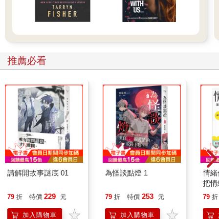
安德魯帶隊的小組在阿舒爾的伊師塔神廟裡，發現了另一尊不太
尋常的雕刻。與其說是浮雕，不如說它是刻在牆裡面的雕塑。顯
然，女神頭上戴著一個緊身頭盔，兩邊伸出類似太空人的「耳
機」，上面還有很明顯的護目鏡。
推薦必看
不用說，任何人看見這樣的穿著，都會在第一時間就認為這是一
名太空人。在蘇美遺址發現的小泥塑，其中一部分距今五千五百
年以上。它們很清晰的表現了這些天使所使用的棍形武器。在一
個泥塑上，我們可以透過護目鏡看見頭盔下的臉。在另一些泥塑
上，這些「使者」戴著截然不同的錐形頭盔，並穿著用一些圓形
物件裝飾的制服。我們目前還不清楚這些圓狀物件的用途。
這些面罩或「護目鏡」是最引人注意的，因為西元前四千年的近
東有大量的薄餅狀泥塑，用一種較為風格化的手法來描繪神的上
半身，並誇大了他們的特徵：帶著面罩或護目鏡的錐形頭盔。在
請解開故事謎底 01
為怪談點燈 1
情緒
特爾布拉克發現了很多這樣的泥塑，那裡是哈布林河流域的史前
把情
遺址，以西結正是在這裡的河岸上，看見了神的戰車。
誰都
229
253
79
折
特價
元
79
折
特價
元
79
折
毫無疑問的，不僅是西臺，透過哈布林流域連接到蘇美和亞甲，
加入購物車
加入購物車