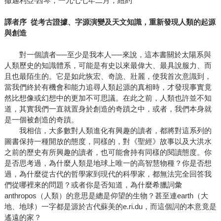
撒迦利亞‧西琴，一九七七年二月，紐約
譯者序 從考古證據、字源演變及天文知識，重新發現人類的起源
與創造
對一個讀者──至少是我本人──來說，這本書關於太陽系與
人類歷史的知識體系，可能是有史以來最偉大、最具說服力、而
且也最陌生的。它是如此恢宏、奇詭、壯麗，使我首次意識到，
當我們終於有機會和能力追尋人類起源的真相時，才發現事實竟
然比想像或幻想中的更加不可思議。在此之前，人類也許並不知
道，其實我們一直就置身於創造的奇蹟之中，或者，我們本身就
是一個被創造的奇蹟。
我相信，大多數對人類進化有興趣的讀者，都將對這系列的
圖書保持一種開放的態度，同樣的，對《聖經》故事以及大洪水
之前的歷史有所興趣的讀者，也可能會持有同樣的閱讀態度。你
是否思考過，為什麼人類是地球上唯一的高智慧物種？你是否想
過，為什麼從古代的哲學家到現代的科學家，都無法完全回答我
們從哪裡來的問題？或者你是否知道，為什麼希臘詞彙
anthropos（人類）的意思是總是仰望的生物？甚至連earth（大
地、地球）一字都是源於古代蘇美的e.ri.du，而這個詞的本意竟是
遙遠的家？