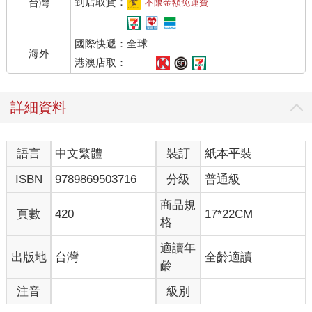
一篇文獻叫做〈獻給伊尼尼的古典崇拜儀式〉，這位女神因從自
到店取貨：
台灣
不限金額免運費
己的城裡被驅逐而感到悲哀。她說，按照恩利爾的命令，一位使
者「給了我天堂的話語」，進入了她的王座房間，「他沒有洗過
國際快遞：全球
的手放在我的身上」，並在其他一些不禮貌的行為之後，伊南娜
海外
繼續說道：
港澳店取：
「我，從我的神廟裡，他們讓我飛起；我，一個女王，像隻鳥，
詳細資料
從我的城市裡，他們讓我飛走。」
伊南娜擁有如此的能力，和其他主神一樣，常常在古代藝術品上
語言
中文繁體
裝訂
紙本平裝
以有翅膀的形象出現──正如我們曾看見過的，其他各方面都很擬
人。這雙翅膀，從很多地方都可以看出，並不是她身體的一部分
ISBN
9789869503716
分級
普通級
──不是天生的翅膀──更像是神衣服上的飾物。
商品規
頁數
420
17*22CM
很多文獻中都提到，伊南娜／伊師塔的廣泛旅遊──往返於她最初
格
在阿拉塔的偏遠領地和她後來在烏魯克的住所之間。她拜訪過埃
利都的恩基和尼普爾的恩利爾，也到過他弟弟烏圖的城市西巴
適讀年
出版地
台灣
全齡適讀
爾。但她最重要的一次旅行是前往冥界，她姐妹厄里斯奇格的領
齡
地。這段旅行不僅僅記錄在史詩和神話上，還被雕刻在很多浮雕
注音
級別
和印章上──一幅石雕展示了這位背著翅膀的女神從蘇美飛往冥界
的畫面。