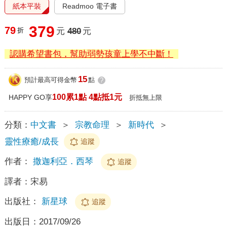
紙本平裝
Readmoo 電子書
379
79
折
元
480
元
認購希望書包，幫助弱勢孩童上學不中斷！
15
預計最高可得金幣
點
?
100累1點 4點抵1元
HAPPY GO享
折抵無上限
分類：
中文書
＞
宗教命理
＞
新時代
＞
靈性療癒/成長
追蹤
作者：
撒迦利亞．西琴
追蹤
譯者：
宋易
出版社：
新星球
追蹤
出版日：
2017/09/26