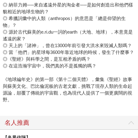
◎ 納菲力姆──來自遙遠外星的淘金者──是如何創造出和他們樣
貌相近的地球生物的？
◎ 希臘詞彙中的人類（anthropos）的意思是「總是仰望的生
物」？
◎ 源於古代蘇美的e.ri.du一詞的earth（大地、地球），本意竟是
遙遠的家？
◎ 天上的「諸神」，曾在13000年前引發大洪水來毀滅人類嗎？
◎ 當「他們」的星球每3600年靠近地球的時候，發生了什麼事？
◎《聖經》與科學之間，是互相矛盾的嗎？
◎ 在這浩瀚宇宙中，我們真的不是孤獨的嗎？
《地球編年史》的第一部《第十二個天體》，彙集《聖經》故事
與蘇美文化、巴比倫泥板的古老文獻，挑戰了現存人類的生命起
源論，顛覆了傳統的宇宙觀，也為現代人提供了一個更廣闊的視
野。
名人推薦
【各界佳評】