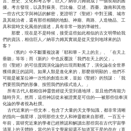
言、歷史、文化和考古學，巨人／納菲力姆就成了一個長期的困
擾。考古發現，以及對蘇美、巴比倫、亞述、西臺、迦南和其他
一些古代文字與神話的解密，更證明了《聖經》中對王國、城市
及其統治者，還有那些相關的地點、神廟、商路、人造物品、工
具和當時文化風俗的描述，具有非常一致的準確性。
那麼，現在是不是時候，接受這些如此相似的古文明帶給我
們的資訊，相信巨人／納菲力姆其實就是從天堂到地球來的訪
客？
《舊約》中不斷重複說著「耶和華－天上的主」、「在天上
垂聽」等等；而《新約》中也反覆說「我們在天上的父」。
但《聖經》的可信度因演化論的出現而動搖了，演化論在全世界
獲得廣泛的認同。如果人類是進化來的，那麼很明顯的，他們不
可能是被某位神一次性的創造出來，並如《聖經》的預謀：「我
們要照我們的形像、按照我們的樣式造人。」
所有古代人都相信神靈曾經從天堂到過地球，並且他們有能力
隨時升天。然而，這些神話從未被證實是可信的──被那些信奉演
化論的學者視為杜撰。
古代近東的一些文本，包含了大量的天文學知識，都非常清晰
的指向一個星球，說明那些太空人和神靈都來自那裡。一百五十
年前，當研究近東的學者已經辨認和解讀出那些寫在古代宇宙學
清單上的天體時，當代的天文學家卻還不知道冥王星的存在（直