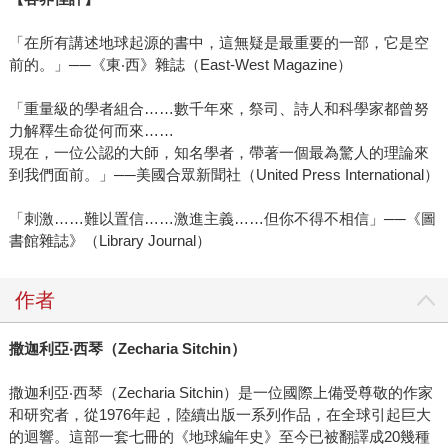
「在所有講述地球起源的書中，這無疑是最重要的一部，它是空
前的。」──《東‧西》雜誌（East-West Magazine）
「重量級的學者組合……數千年來，祭司、詩人和科學家都曾努
力解釋生命從何而來……
現在，一位公認的大師，知名學者，帶著一個最為驚人的理論來
到我們面前。」──美國合眾新聞社（United Press International）
「刺激……難以置信……激進主義……但你不得不相信」──《圖
書館雜誌》（Library Journal）
作者
撒迦利亞‧西琴（Zecharia Sitchin）
撒迦利亞‧西琴（Zecharia Sitchin）是一位國際上備受尊敬的作家
和研究者，從1976年起，陸續出版一系列作品，在全球引起巨大
的迴響。這部一套七冊的《地球編年史》至今已被翻譯成20幾種