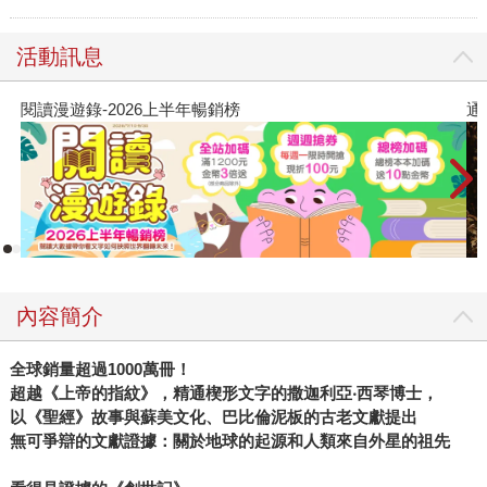
活動訊息
閱讀漫遊錄-2026上半年暢銷榜
通
內容簡介
全球銷量超過1000萬冊！
超越《上帝的指紋》，精通楔形文字的撒迦利亞‧西琴博士，
以《聖經》故事與蘇美文化、巴比倫泥板的古老文獻提出
無可爭辯的文獻證據：關於地球的起源和人類來自外星的祖先