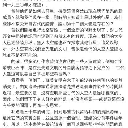
到一九三〇年才確認）。
當時他們是如何去尊重、接受這個突然出現在我們星系的新
成員？就和我們現在一樣，那時的人知道土星以外的行星，為什
麼卻不接受來自古代的證據，證明第十二個天體是存在的？
當我們開始進行太空冒險，一個全新的視野出現了，對古代
經文中描述的認同也達到了前所未有的程度。現在，我們的太空
人已經登陸月球，無人太空船也正在探索其他行星；這足以顯
示，外太空有比我們更先進的文明，曾派遣他們的太空人登陸地
球並不是不可能的。
的確，很多流行作家曾猜測古代的一些人造建築，例如金字
塔或巨石陣，是在更先進文明的外星訪客指導之下完成的──古代
人難道可以靠自己掌握那些科技嗎？
看看另一個例子，蘇美文明在六千年前沒有任何預兆的突然
消失了。由於這些作家通常無法清楚描述這個事件發生的時間與
過程，最重要的是，沒有查明那些古代的太空人是從哪裡來的，
因此，他們留下了令人好奇的問題，卻沒有答案──或是對這些沒
有答案的問題，再進一步思索。
我透過三十年的研究，回到那些古代留給我們的資訊源頭，
還原它們的真實面目，並且還原一個合理、連續的史前事件編年
史。所以，這本書旨在帶給讀者一個可以回答那些特殊問題的真