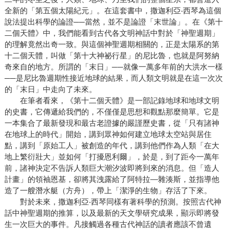
全新的「第五個太陽紀元」。在這套書中，撒迦利亞‧西琴為這個
說法提出科學的論證──當然，並不是論證「末世論」。在《第十
二個天體》中，我們能看到古代各文明神話中對於「神聖週期」
的理解竟然出奇一致。與這個神聖週期相關的，正是太陽系的第
十二個天體，叫做「第十大神祕行星」的尼比魯，也就是阿努納
奇來自的地方。所謂的「末日」──就像一萬多年前的大洪水一樣
──是尼比魯週期性接近地球的結果，而人類文明就是在這一次次
的「末日」中走向了未來。
在筆者看來，《第十二個天體》是一部記錄地球和地球文明
的史書，它傳遞給我們的，不僅僅是思想和觀點那麼簡單。它是
一本集合了最新發現和最古老證據的嚴謹歷史書，從「只有諸神
在地球上的時代」開始，講到眾神如何建立地球太空站與居住
點，講到「原始工人」被創造的年代，講到他們作為人類「在大
地上繁衍壯大」並如何「打擾恩利爾」，於是，到了距今一萬年
前，諸神決定不告訴人類巨大潮汐波即將到來的消息。但「造人
計畫」的領袖恩基，卻將其洩露給了阿特拉—雜湊斯，並指導他
造了一艘潛水艇（方舟），帶上「潔淨的生物」存活了下來。
對於未來，撒迦利亞‧西琴同樣有著科學的預測。按照古代神
話中神聖週期的推算，以及最新的天文學研究成果，顯示即將發
生一次巨大的事件。凡接觸過各種古代神話的讀者應該不曾遺