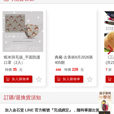
泳」的概念。伊南娜形容它們是「天服」，她穿著它們坐上天國
之船旅行。這種ME是一種在地球上空和外太空飛行時穿著的特殊
衣物。
希臘神話的伊卡洛斯（Icarus），將帶羽毛的翅膀用蠟黏在自己
身體上嘗試飛行。來自古代近東的證據顯示，雖然神被描述成有
翅膀的，以顯示他們的飛行能力──或有時需要穿上帶翅的衣服來
顯示他們的飛人身分──他們卻從來不透過拍動翅膀飛行。相反
的，他們使用裝備來進行這樣的旅行。太空船
蝦米與毛孩_平面防護
典藏-古美術8月2026第
《三
《舊約》告訴我們，族長雅各在哈蘭郊外過夜，看見「一個梯子
口罩（2入）
405期
(共2
立在地上，梯子的頭頂著天」，「上帝的使者」繁忙的上去下
來。主就站在梯子最上方。雅各懼怕了，他說：
35
228
特價
元
特價
元
7
折
240
加入購物車
加入購物車
「耶和華真在這裡，我竟不知道……這地方何等可畏！這不是別
的，乃是上帝的殿，也是天的門。」（《創世記》28：16－17）
這個故事中有兩個有趣的地方。第一是那些天神在「天的門」上
訂購/退換貨須知
下使用了一種設備：一座「梯子」。第二是這樣的景象讓雅各大
吃一驚。當雅各在那個地方躺下睡覺的時候，「上帝的殿」、
加入金石堂 LINE 官方帳號『完成綁定』，隨時掌握出貨動
「梯子」和「上帝的使者」並不在那兒。他突然有了令人敬畏的