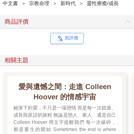
中文書
＞
宗教命理
＞
新時代
＞
靈性療癒/成長
描述這段冒險旅行的文獻中，描寫伊南娜在旅行開始是如何將七
個物體放到自己身上，接著在穿越通向她姐妹住所的七道門時，
商品評價
又不得不將它們丟棄。在其他一些描述伊南娜空中旅行的文獻
中，也提到了這七個物體：所有這些都讓我們相信伊南娜是一個
太空人。
寫評價
《聖經》中的使者
相關主題
希伯來《舊約》將主的「天使」稱作瑪拉基姆（malachim）──
字面上意思是帶著神的訊息和指令的「使者」。就像所有的例子
中所顯示的，他們是神聖的飛行員：雅各看見他們在一個天梯上
向上前行，他們在天上叫住了夏甲（亞伯拉罕的妾）；而且是他
愛與遺憾之間：走進 Colleen
們在天上導致了所多瑪和蛾摩拉的毀滅。
Hoover 的情感宇宙
《聖經》在記錄天使毀滅這兩個罪惡城市的事件時，他們各方面
她筆下的愛，不只是一場戀情 而是每一次錯過、
都很像人類，但一旦被人看見時，人就認出他們是「天使」。我
成長與原諒的旅程 無論是戀人、家人、還是自己
們知道，他們的出現是很突然的。亞伯拉罕「舉目觀看，見有三
Colleen Hoover 用文字提醒我們 每一次破碎，
個人在對面站著」。他向他們俯伏在地，並稱他們為「我主」，
他懇求他們，「不要離開僕人往前去」，並為他們洗腳、休息和
都是重生的開始 Sometimes the end is where