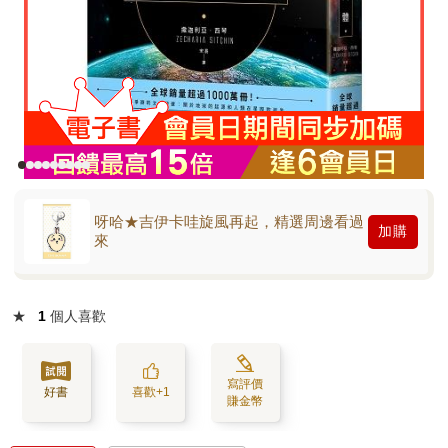
呀哈★吉伊卡哇旋風再起，精選周邊看過
加購
來
★
1
個人喜歡
寫評價
好書
喜歡+1
賺金幣