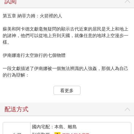
試閱
第五章 納菲力姆：火箭裡的人
蘇美和阿卡德文獻毫無疑問的顯示古代近東的居民是天上和地上
的諸神，他們可以從地上升到天國，就像任意的地球上空漫步一
樣。
伊南娜進行太空旅行的七個物體
一段文獻描述了伊南娜被一個無法辨識的人強姦，那個人為自己
的行為辯解：
「有一天，我的女王，在跨過天國，跨過地球之後──伊南娜，在
看更多
跨過天國，跨過地球之後──在跨過埃蘭和舒布之後，在跨過......
之後，她變得疲憊，進入了夢鄉。我在我的花園邊緣看見她，親
吻了她，與她交媾。」
配送方式
這裡描述伊南娜穿越了天國大片遙遠的土地──這只可能是飛行
國內宅配：本島、離島
──她自己在其他地方也提過另一次飛行。朗盾（S. Langdon）將