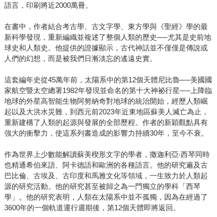
語言，印刷將近2000萬冊。
在書中，作者結合考古學、古文字學、東方學與《聖經》學的最
新科學發現，重新編織並複述了整個人類的歷史──尤其是史前地
球史和人類史。他提供的證據顯示，古代神話並不僅僅是傳說或
人們的幻想，而是被我們日漸淡忘的遙遠史實。
這套編年史從45萬年前，太陽系中的第12個天體尼比魯──美國國
家航空暨太空總署1982年發現並命名的第十大神祕行星──上降臨
地球的外星高智能生物阿努納奇對地球的統治開始，經歷人類崛
起以及大洪水災難，到西元前2023年近東地區蘇美人滅亡為止，
重新建構了人類的起源與發展的全部歷程。作者的新穎觀點具有
強大的衝擊力，使這系列書造成的影響力持續30年，至今不衰。
作為世界上少數能解讀蘇美楔形文字的學者，撒迦利亞‧西琴同時
也精通希伯來語、阿卡德語和歐洲的各種語言。他的研究遍及古
巴比倫、古埃及、古印度和馬雅文化等領域，一生致力於人類起
源的研究活動。他的研究甚至被歸之為一門獨立的學科「西琴
學」。他的研究表明，人類在太陽系中並不孤獨，因為在經過了
3600年的一個軌道運行週期後，第12個天體即將返回。