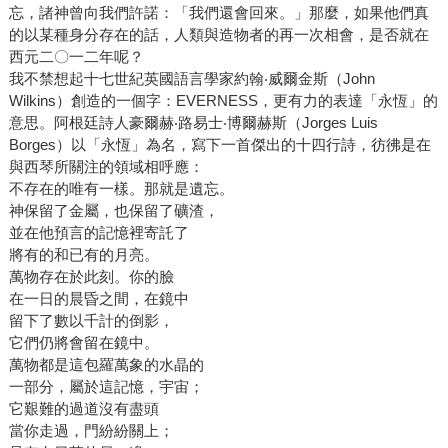
忘，諸神曾向我們許諾：「我們還會回來。」那麼，如果他們真
的以某種身分存在的話，人類與造物者的再一次相會，是否就在
西元二〇一二年呢？
我不禁想起十七世紀英國語言學家約翰‧威爾金斯（John
Wilkins）創造的一個字：EVERNESS，更有力的表達「永恆」的
意思。阿根廷詩人豪爾赫‧路易士‧博爾赫斯（Jorges Luis
Borges）以「永恆」為名，寫下一首傑出的十四行詩，彷彿是在
與西琴所關注的領域相呼應：
不存在的唯有一樣。那就是遺忘。
神保留了金屬，也保留了礦渣，
並在他預言的記憶裡寄託了
將有的和已有的月亮。
萬物存在於此刻。你的臉
在一日的晨昏之間，在鏡中
留下了數以千計的倒影，
它們仍將會留在鏡中。
萬物都是這包羅萬象的水晶的
一部分，屬於這記憶，宇宙；
它艱難的過道沒有盡頭
當你走過，門紛紛關上；