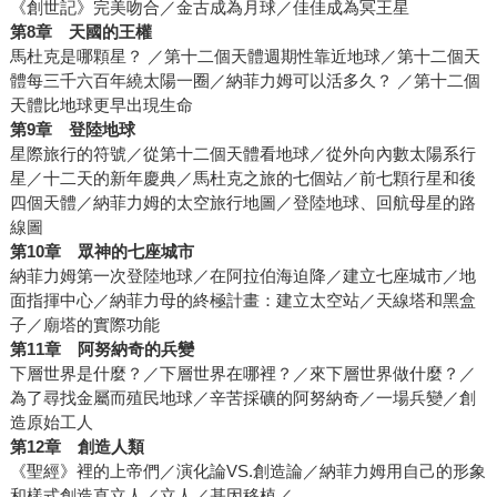
《創世記》完美吻合／金古成為月球／佳佳成為冥王星
第8章 天國的王權
馬杜克是哪顆星？ ／第十二個天體週期性靠近地球／第十二個天
體每三千六百年繞太陽一圈／納菲力姆可以活多久？ ／第十二個
天體比地球更早出現生命
第9章 登陸地球
星際旅行的符號／從第十二個天體看地球／從外向內數太陽系行
星／十二天的新年慶典／馬杜克之旅的七個站／前七顆行星和後
四個天體／納菲力姆的太空旅行地圖／登陸地球、回航母星的路
線圖
第10章 眾神的七座城市
納菲力姆第一次登陸地球／在阿拉伯海迫降／建立七座城市／地
面指揮中心／納菲力母的終極計畫：建立太空站／天線塔和黑盒
子／廟塔的實際功能
第11章 阿努納奇的兵變
下層世界是什麼？／下層世界在哪裡？／來下層世界做什麼？／
為了尋找金屬而殖民地球／辛苦採礦的阿努納奇／一場兵變／創
造原始工人
第12章 創造人類
《聖經》裡的上帝們／演化論VS.創造論／納菲力姆用自己的形象
和樣式創造直立人／立人／基因移植／