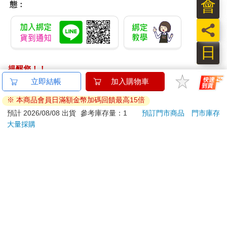
會
態：
「視野」，而且到了早上，「殿」、「梯子」和所有其他的，又
都不在了。
員
我們可以認為，這些天神所使用的道具是某種太空船，這樣才可
日
以突然出現在某個地方，停留一段時間之後，再次消失於人的視
野。
提醒您！！
金石堂及銀行均不會請您操作ATM! 如接獲電話要求您前往
立即結帳
加入購物車
《舊約》裡同樣還記錄了先知以利亞並沒有死在地球上，而是
ATM提款機，請不要聽從指示，以免受騙上當！
「乘旋風升天」。這並不是一個突然而無法預知的事件：以利亞
※ 本商品會員日滿額金幣加碼回饋最高15倍
的升天是預先安排好的。他被告知在特殊的一天去伯特利（Beth-
退換貨須知：
預計 2026/08/08 出貨
參考庫存量：1
預訂門市商品
門市庫存
EI，意思是主的房子）。他的門徒中，早就有流言傳說他將升入
大量採購
**提醒您，鑑賞期不等於試用期，退回商品須為全新狀態**
天堂。當他們詢問他的門徒這些流言是不是真的時，他證明了這
依據「消費者保護法」第19條及行政院消費者保護處公告之
件事，的確，「耶和華今日要接師傅」。接下來：
「通訊交易解除權合理例外情事適用準則」，以下商品購買
後，除商品本身有瑕疵外，將不提供7天的猶豫期：
「忽有火車火馬將二人隔開，以利亞就乘旋風升天去了。」
易於腐敗、保存期限較短或解約時即將逾期。（如：生
（《列王紀下》2：11）
鮮食品）
依消費者要求所為之客製化給付。（客製化商品）
更著名、而且描述得更清楚的，是先知以西結看見的「天國戰
報紙、期刊或雜誌。（含MOOK、外文雜誌）
車」。他住在美索不達米亞北部的哈布林河（編按：《和合本》
是迦巴魯河）岸邊的猶地亞（Judaean）：
經消費者拆封之影音商品或電腦軟體。