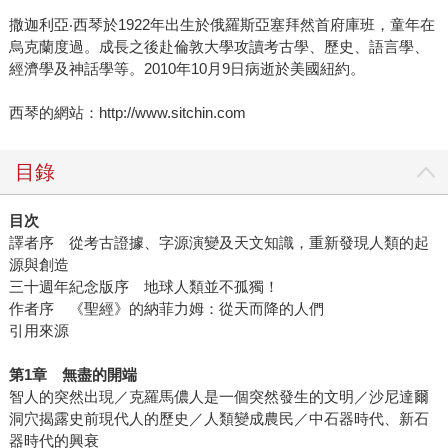
撒迦利亞‧西琴於1922年出生於俄羅斯亞塞拜然首府庫班，童年在
烏克蘭度過。成長之後赴倫敦大學攻讀考古學、歷史、語言學、
經濟學及神話學等。2010年10月9日病逝於美國紐約。
西琴的網站：http://www.sitchin.com
目錄
目次
譯者序 從考古證據、字源演變及天文知識，重新發現人類的起
源與創造
三十週年紀念版序 地球人類並不孤獨！
作者序 《聖經》的納菲力姆：從天而降的人們
引用來源
第1章 無盡的開端
智人的突然出現／克羅馬儂人是一個突然發生的文明／沙尼達爾
洞穴揭露史前現代人的歷史／人類變成農民／中石器時代、新石
器時代的興衰