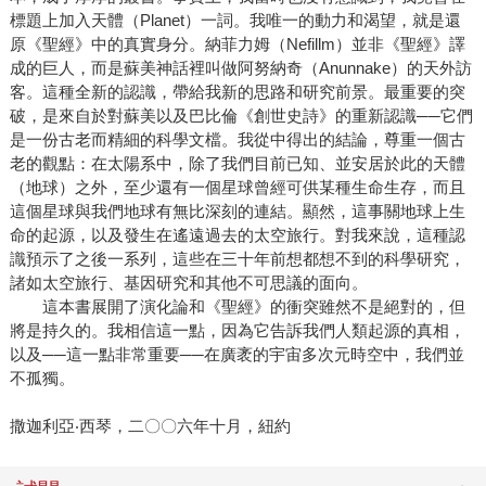
標題上加入天體（Planet）一詞。我唯一的動力和渴望，就是還
原《聖經》中的真實身分。納菲力姆（Nefillm）並非《聖經》譯
成的巨人，而是蘇美神話裡叫做阿努納奇（Anunnake）的天外訪
客。這種全新的認識，帶給我新的思路和研究前景。最重要的突
破，是來自於對蘇美以及巴比倫《創世史詩》的重新認識──它們
是一份古老而精細的科學文檔。我從中得出的結論，尊重一個古
老的觀點：在太陽系中，除了我們目前已知、並安居於此的天體
（地球）之外，至少還有一個星球曾經可供某種生命生存，而且
這個星球與我們地球有無比深刻的連結。顯然，這事關地球上生
命的起源，以及發生在遙遠過去的太空旅行。對我來說，這種認
識預示了之後一系列，這些在三十年前想都想不到的科學研究，
諸如太空旅行、基因研究和其他不可思議的面向。
這本書展開了演化論和《聖經》的衝突雖然不是絕對的，但
將是持久的。我相信這一點，因為它告訴我們人類起源的真相，
以及──這一點非常重要──在廣袤的宇宙多次元時空中，我們並
不孤獨。
撒迦利亞‧西琴，二〇〇六年十月，紐約