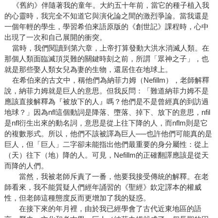
《舊約》伴隨著我的童年。大約五十年前，當它的種子植入我
的心靈時，我完全不知道它與演化論之間的激烈爭論。當我還是
一個年輕的學生，學習希伯來語原版的《創世記》課程時，心中
出現了一次和自己展開的衝突。
當時，我們閱讀到第六章，上帝打算發動大洪水消滅人類。在
那個人類面臨滅頂災難的關鍵時刻之前，所謂「眾神之子」，也
就是那些娶人類女兒為妻的生物，還居住在地球上。
在希伯來的古文中，稱他們為納菲力姆（Nefillm），老師解釋
說，納菲力姆就是巨人的意思。但我反問：「難道納菲力姆不是
應該直接解釋為『被放下的人』嗎？他們是不是曾經真的到訪過
地球？」因為nfl這個動詞是降落、墮落、掉下、放下的意思，nfil
是nfl衍生出來的動名詞，意思是從上往下降的人，而nflm則是它
的複數形式。所以，他們不該被譯為巨人──也許他們可能真的是
巨人，但「巨人」二字卻未能指出他們最重要的身分屬性：從上
（天）往下（地）降的人。可見，Nefillm的正確翻譯應該是從天
而降的人們。
當然，我被老師斥責了一番，他要我接受傳統的解釋。在老
師看來，我不能質疑人們經年誦習的《聖經》欽定譯本的權威
性，但老師這種態度反而更增加了我的疑惑。
在接下來的年月裡，由於我已經學會了古代近東地區的語