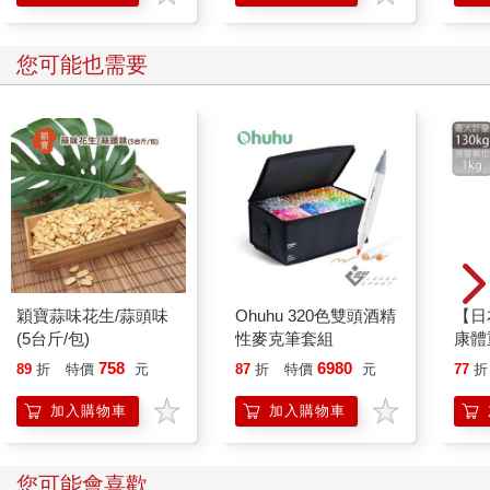
都用一個顯然是「眼睛」的形象來表達「神」這個概念；同樣，
這個用藝術手法來表示的「神聖存有」的符號，不僅僅存在於小
亞細亞，同時還存在於古代希臘。
您可能也需要
古代文獻中指出，諸神不僅為了在地球上空飛行，同時也是為了
升入天國。伊南娜在描述她到阿努的天國住所的時候，解釋她能
夠進行這次旅行，是因為「恩利爾親自將神聖的ME服，穿在了我
的身上」。文獻中引用了恩利爾對她說的話：
「妳已經穿上了ME，妳已經把ME繫在妳的手上，妳已經穿上了
ME，妳已經將ME綁在了妳的胸前......啊，ME中的王后，啊，躍
動的光芒，她的手握緊了七個ME。」
穎寶蒜味花生/蒜頭味
Ohuhu 320色雙頭酒精
【日
一個名叫恩麥杜蘭基（EN.ME.DUR.AN.KI）的蘇美先王曾被邀請
(5台斤/包)
性麥克筆套組
康體
到過天國。他名字的意思是「擁有連接天國和地球ME的統治
灰色(
758
6980
89
折
特價
元
87
折
特價
元
77
折
者」。一部由尼布甲尼撒二世留下的文獻，描述為馬杜克的「飛
天戰車」重建了一個特殊的亭子，說它是「天地七個ME的堅固屋
加入購物車
加入購物車
子」。
學者認為ME是「神的能量物體」。這個術語源自於「在天河中游
您可能會喜歡