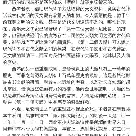
而這樣的認同感不是演化論或《聖經》所能單獨帶來的。
西琴發現，借助現代科學方法取得的天文資料，竟與古代神
話或古代文明的天文觀有著驚人的相似。令人震驚的是，數千年
前蘇美文明的天文觀，甚至是近代文明遠遠不及的。哪怕是現
在，雖然天文學家已經發現了「第十二個天體：尼比魯」的跡
象，但卻無法證明它的實際存在；而位於人類文明之源的古代蘇
美，卻早就有了尼比魯的詳細資料。《第十二個天體》可以說是
現代科學和古代文獻之間的橋梁，在現代科學技術和古代神話、
天文學的幫助下，西琴向我們全面詮釋了太陽系、地球以及人類
的歷史。
西琴的另一個重要成果，是發現真正的人類只有三十萬年的
歷史，而非之前認為人類有上百萬年歷史的觀點。這是基於他對
最古老文獻的研讀、對最古老遺址的考察，以及對天文知識的超
凡掌握。借助這些強而有力的證據，他向全世界證明，人類的出
現是源於星際淘金者阿努納奇的需求。人類是諸神的造物，這一
點在《第十二個天體》中有完美的科學解釋。
不過，這套曠世之作的重點並不僅止於此。筆者曾在馬雅抄
本中看到，馬雅曆法中「第四個太陽紀元」的最後一天是二〇一
二年十二月二十一日，因此不少人認為這就是所謂的世界末日，
同時也有不少人視其為謬論。事實上，馬雅曆法認為，在二〇一
二年的冬至之後，人類、地球、乃至我們的整個星系，都會進入