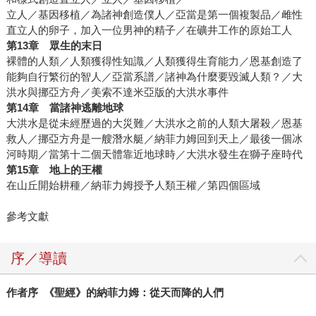
立人／基因移植／為諸神創造僕人／亞當是第一個複製品／雌性
直立人的卵子，加入一位男神的精子／在礦井工作的原始工人
第13章 眾生的末日
裸體的人類／人類獲得性知識／人類獲得生育能力／恩基創造了
能夠自行繁衍的智人／亞當系譜／諸神為什麼要毀滅人類？／大
洪水與挪亞方舟／美索不達米亞版的大洪水事件
第14章 當諸神逃離地球
大洪水是從未經歷過的大災難／大洪水之前的人類大屠殺／恩基
救人／挪亞方舟是一艘潛水艇／納菲力姆回到天上／最後一個冰
河時期／當第十二個天體靠近地球時／大洪水發生在獅子座時代
第15章 地上的王權
在山丘開始耕種／納菲力姆授予人類王權／第四個區域
參考文獻
序／導讀
作者序 《聖經》的納菲力姆：從天而降的人們