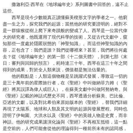
撒迦利亞‧西琴在《地球編年史》系列圖書中回答的，遠不止
這些。
西琴是現今少數能真正讀懂蘇美楔形文字的學者之一。他窮
盡一生之力，探究我們的起源；當然他的研究要證明的，絕對不
是一群猿猴從樹上爬下來奇蹟般的變成了人。西琴是一位當代偉
大的研究者，他既運用了現代科學的技術，又從古代文獻中，窺
知那些一度處於隱匿狀態的「神聖知識」。而這些神聖知識的內
容，正包含了：我們是誰？我們從哪裡來？甚至，我們將往何處
去？從《地球編年史》的第一部《十二個天體》，到第七部《末
日：審判與回歸的預言》，耗時達三十年。西琴在這三十年之間
得到的成果，對於全人類來說，價值都是無法估量的。
他的觀點是：人類這個物種是呈跳躍式發展，導致這一切的
是三十萬年前的星際旅行者，在《聖經》中叫做納菲力姆（《聖
經》將其誤譯為偉人或巨人），在蘇美文獻中叫做阿努納奇。與
《聖經》記載的神話式歷史不同，西琴透過分析蘇美、巴比倫、
亞述的文獻，以及對比希伯來原始版本的《聖經》，替我們詳細
再現了太陽系、地球和人類及其文明的起源與發展歷程。同時也
證明了伊甸園、大洪水以及《聖經》中的英雄人物是史實，而非
神話。他的研究成果讓演化論與《聖經》不再相互抵牾，這一點
是空前的，人們可能會從他的理論得到一種前所未有的認同感，