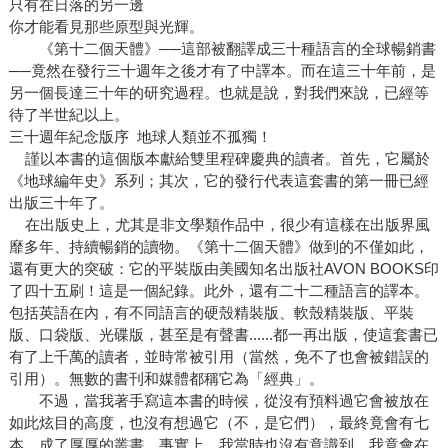
只有在日落的另一邊
你才能看見那些原型與光輝。
《第十二個天體》──這部被翻譯成三十種語言的全球暢銷書
──竟然在發行三十週年之後才有了中譯本。而在這三十年前，是
另一個長達三十年的研究過程。也就是說，對我們來說，已經等
待了半世紀以上。
三十週年紀念版序 地球人類並不孤獨！
謹以本書的這個版本獻給雙里程碑慶典的讀者。首先，它屬於
《地球編年史》系列；其次，它的發行代表這套書的第一冊已經
出版三十年了。
在出版史上，尤其是非文學類作品中，很少有這樣在出版界風
靡多年、持續暢銷的讀物。《第十二個天體》做到的不僅如此，
還有更大的突破：它的平裝版由美國知名出版社AVON BOOKS印
了四十五刷！這是一個紀錄。此外，還有二十二種語言的譯本。
包括英語在內，有不同語言的硬殼精裝版、軟殼精裝版、平裝
版、口袋版、光碟版，甚至是有聲書......都一再出版，使這套書已
有了上千萬的讀者，並時常被引用（當然，免不了也會被錯誤的
引用）。無數的書刊和媒體都稱它為「經典」。
不過，當我著手寫這本書的時候，從沒有預料過它會被放在
如此炫目的高度，也沒有想過它（不，是它們），最終竟會有七
本，成了厚厚的叢書。事實上，我當時也沒有意識到，我竟會在