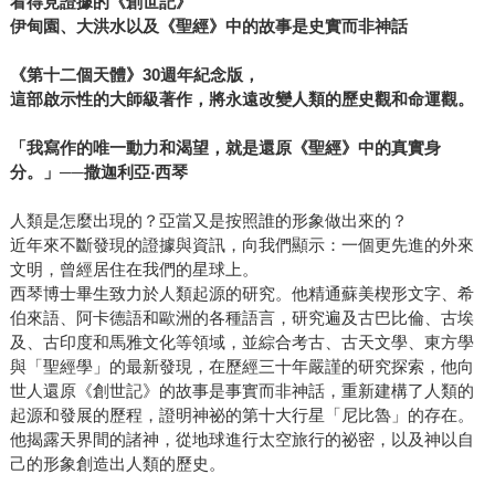
看得見證據的《創世記》
伊甸園、大洪水以及《聖經》中的故事是史實而非神話
《第十二個天體》30週年紀念版，
這部啟示性的大師級著作，將永遠改變人類的歷史觀和命運觀。
「我寫作的唯一動力和渴望，就是還原《聖經》中的真實身
分。」──撒迦利亞‧西琴
人類是怎麼出現的？亞當又是按照誰的形象做出來的？
近年來不斷發現的證據與資訊，向我們顯示：一個更先進的外來
文明，曾經居住在我們的星球上。
西琴博士畢生致力於人類起源的研究。他精通蘇美楔形文字、希
伯來語、阿卡德語和歐洲的各種語言，研究遍及古巴比倫、古埃
及、古印度和馬雅文化等領域，並綜合考古、古天文學、東方學
與「聖經學」的最新發現，在歷經三十年嚴謹的研究探索，他向
世人還原《創世記》的故事是事實而非神話，重新建構了人類的
起源和發展的歷程，證明神祕的第十大行星「尼比魯」的存在。
他揭露天界間的諸神，從地球進行太空旅行的祕密，以及神以自
己的形象創造出人類的歷史。