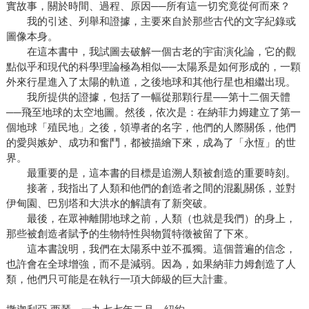
實故事，關於時間、過程、原因──所有這一切究竟從何而來？
我的引述、列舉和證據，主要來自於那些古代的文字紀錄或
圖像本身。
在這本書中，我試圖去破解一個古老的宇宙演化論，它的觀
點似乎和現代的科學理論極為相似──太陽系是如何形成的，一顆
外來行星進入了太陽的軌道，之後地球和其他行星也相繼出現。
我所提供的證據，包括了一幅從那顆行星──第十二個天體
──飛至地球的太空地圖。然後，依次是：在納菲力姆建立了第一
個地球「殖民地」之後，領導者的名字，他們的人際關係，他們
的愛與嫉妒、成功和奮鬥，都被描繪下來，成為了「永恆」的世
界。
最重要的是，這本書的目標是追溯人類被創造的重要時刻。
接著，我指出了人類和他們的創造者之間的混亂關係，並對
伊甸園、巴別塔和大洪水的解讀有了新突破。
最後，在眾神離開地球之前，人類（也就是我們）的身上，
那些被創造者賦予的生物特性與物質特徵被留了下來。
這本書說明，我們在太陽系中並不孤獨。這個普遍的信念，
也許會在全球增強，而不是減弱。因為，如果納菲力姆創造了人
類，他們只可能是在執行一項大師級的巨大計畫。