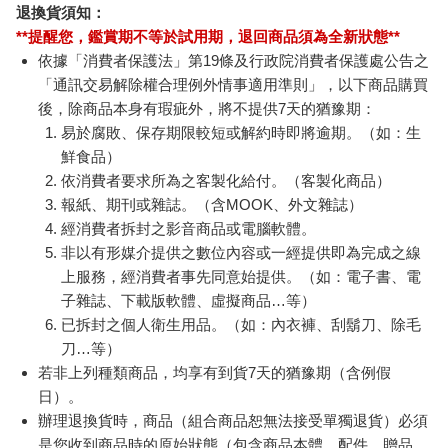
退換貨須知：
**提醒您，鑑賞期不等於試用期，退回商品須為全新狀態**
依據「消費者保護法」第19條及行政院消費者保護處公告之
「通訊交易解除權合理例外情事適用準則」，以下商品購買
後，除商品本身有瑕疵外，將不提供7天的猶豫期：
易於腐敗、保存期限較短或解約時即將逾期。（如：生
鮮食品）
依消費者要求所為之客製化給付。（客製化商品）
報紙、期刊或雜誌。（含MOOK、外文雜誌）
經消費者拆封之影音商品或電腦軟體。
非以有形媒介提供之數位內容或一經提供即為完成之線
上服務，經消費者事先同意始提供。（如：電子書、電
子雜誌、下載版軟體、虛擬商品…等）
已拆封之個人衛生用品。（如：內衣褲、刮鬍刀、除毛
刀…等）
若非上列種類商品，均享有到貨7天的猶豫期（含例假
日）。
辦理退換貨時，商品（組合商品恕無法接受單獨退貨）必須
是您收到商品時的原始狀態（包含商品本體、配件、贈品、