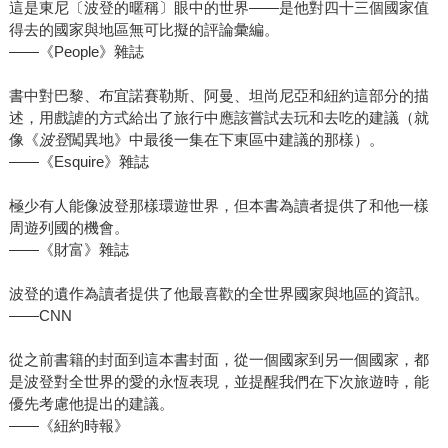
這是東尼〔波登的暱稱〕眼中的世界——是他對四十三個國家值
得去的國家與地區無可比擬的評論彙編。
——《People》雜誌
書中對巴黎、布宜諾賽勒斯、阿曼、坦尚尼亞和紐約這部分的描
述，用戲謔的方式給出了旅行中應該嘗試去玩和去吃的建議（就
像《
波登
闖異地》中最後一集在下東區中建議的那樣）。
——《Esquire》雜誌
極少有人能像波登那樣環遊世界，但本書為讀者提供了和他一樣
周遊列國的機會。
——《財富》雜誌
波登的遺作為讀者提供了他最喜歡的全世界國家與地區的資訊。
——CNN
從之前書籍的封面到這本書封面，從一個國家到另一個國家，都
是波登對全世界的愛的永恆表現，並提醒我們在下次旅遊時，能
優先考慮他提出的建議。
——《紐約時報》