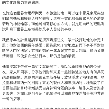
的文化影響力無遠弗屆。
也許這個世界會用得到另一本旅遊指南，可以從中看見東尼尖酸
刻薄的機智和鞭辟入裡的觀察，還有一窺他那傷痕累累的心若隱
若現的神秘輪廓，而他縫補這顆心的方式，就是用自己的觀點訴
說和寫下世界上各種美妙又令人發笑的事物。
我們原本的計畫是請東尼撰寫幾篇短文，談一談打動他的特定主
題：他對法國的長年熱愛；因為惹怒了當地政府而下令不再對他
敞開大門的國家；京都近郊的一處溫泉實在是太靜謐、舒適又風
情萬種，即使多次造訪日本，那仍是他的最愛。
他還沒寫下任何一篇短文就離開了，所以我邀請東尼的幾位好
友、家人和同事，分享他們對和東尼一起體驗過的地方有何共同
想法和回憶。東尼的弟弟克里斯多福．波登重述了前往法國、烏
拉圭和紐澤西州的回憶；東尼的製作人和導演納利．桂訴說了在
首爾拍攝節目時漸漸接受自身韓裔背景的故事；製作人及音樂家
史蒂夫．阿爾比尼則介紹了他希望可以和東尼在芝加哥等地共進
一餐的店家。