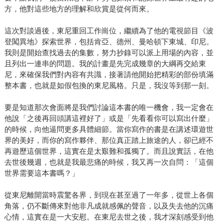
方，他對這些地方的理解和欣賞是從何而來。
這次對談過後，東尼重回工作崗位，繼續為了他的電視節目《波
登闖異地》探索世界，包括肯亞、德州、曼哈頓下東城、印尼。
我則是開始查找過去的集數，努力抄錄可以派上用場的內容，並
且列出一連串的問題。我的計畫是先完成幾章的大綱再交給東
尼，來確保我們對內容有共識，接著請他開始把精彩的部份填滿
整本書，也就是如假包換的東尼風格。只是，我沒等到那一刻。
要是知道那次會面將是我們討論這本書的唯一機會，我一定會在
他說「之後再回頭講這裡好了」或是「先看看你可以寫出什麼」
的時候，向他逼問更多具體細節。當你寫作的書是在講述環遊世
界的美好，而你的寫作夥伴、那位真正踏上旅途的人，卻已經不
再遊歷這個世界，這實在是太艱難和孤獨了。而且說實話，在他
去世後幾週，也就是我最悲痛的時候，我又再一次自問：「這個
世界需要這本書嗎？」
從東尼離開當時震驚各界，到現在甚至過了一年多，從世上各個
角落，仍不斷傳來對他非凡成就感佩的聲音，以及失去他的沉痛
心情，這實在是一大安慰。在東尼去世之後，我才深刻感受到他