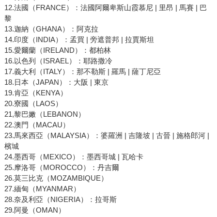
12.法國（FRANCE）：法國阿爾卑斯山霞慕尼 | 里昂 | 馬賽 | 巴
黎
13.迦納（GHANA）：阿克拉
14.印度（INDIA）：孟買 | 旁遮普邦 | 拉賈斯坦
15.愛爾蘭（IRELAND）：都柏林
16.以色列（ISRAEL）：耶路撒冷
17.義大利（ITALY）：那不勒斯 | 羅馬 | 薩丁尼亞
18.日本（JAPAN）：大阪 | 東京
19.肯亞（KENYA）
20.寮國（LAOS）
21,黎巴嫩（LEBANON）
22.澳門（MACAU）
23.馬來西亞（MALAYSIA）：婆羅洲 | 吉隆坡 | 古晉 | 施格郎河 |
檳城
24.墨西哥（MEXICO）：墨西哥城 | 瓦哈卡
25.摩洛哥（MOROCCO）：丹吉爾
26.莫三比克（MOZAMBIQUE）
27.緬甸（MYANMAR）
28.奈及利亞（NIGERIA）：拉哥斯
29.阿曼（OMAN）