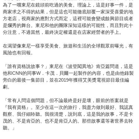
為了一嚐東尼在鏡頭前吃過的美食。理論上，這是好事一件，是
商家求之不得的結果，但是這也可能徹底顛覆一家深受喜愛的地
方老店，視商家的應對方式而定，這裡可能會變成餘興節目或者
是爛秀的舞台。東尼和他的團隊深知這樣的可能性，而且對此十
分注意，不過當然，最終決定權還是在店家經營者的手上。
在渴望像東尼一樣享受美食、旅遊和生活的全球觀眾前曝光，有
風險也有回報。
「誰有資格說故事？」東尼在《波登闖異地》肯亞篇問道，這是
他和CNN的同事W．卡茂．貝爾一起製作的內容，也是由他錄製
旁白的最後一集節目，並在2019年獲得艾美獎電視節目最佳編
劇。
「常有人問這個問題，但不論最終是好是壞，眼前的答案就是
『我有資格』。至少在這一次的旅行，我盡力做到最好、我認真
觀察、我仔細聆聽。我很清楚，說到底，這是我的故事，不是卡
茂的、不是肯亞的、也不是肯亞人的。那些故事還等著世界去聆
聽。」