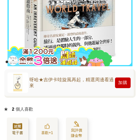
呀哈★吉伊卡哇旋風再起，精選周邊看過
加購
來
★
2
個人喜歡
寫評價
電子書
喜歡+1
賺金幣