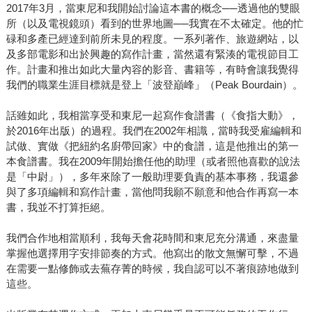
2017年3月，當東尼和我開始討論這本書的概念──透過他的雙眼
所（以及電視鏡頭）看到的世界地圖──我實在不太確定。他的忙
碌和多產已經達到前所未見的程度。一系列著作、旅遊網站，以
及多部電影和出於興趣的寫作計畫，當然還有緊湊的電視節目工
作。計畫和推出如此大量內容的影音、書籍等，有時會讓我覺得
我們的職業生涯目標就是登上「波登巔峰」（Peak Bourdain）。
話雖如此，我相當享受和東尼一起寫作食譜書（《食指大動》，
於2016年出版）的過程。我們在2002年相識，當時我受雇編輯和
試做、實做《把紐約名廚帶回家》中的食譜，這是他推出的第一
本食譜書。我在2009年開始擔任他的助理（或者照他喜歡的說法
是「中尉」），多年來除了一般助理要負責的基本事務，我還參
與了多項編輯和寫作計畫，當他問我願不願意和他合作再寫一本
書，我並不打算拒絕。
我們合作地相當順利，我每天會花時間和東尼充分溝通，來盡量
掌握他選擇用字安排節奏的方式。他寫出的散文無懈可擊，不過
在需要一點修飾或去蕪存菁的時候，我自認可以不著痕跡地做到
這些。