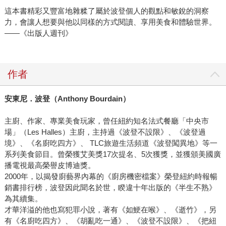
這本書精彩又豐富地雜糅了屬於波登個人的觀點和敏銳的洞察
力，會讓人想要與他以同樣的方式閱讀、享用美食和體驗世界。
——《出版人週刊》
作者
安東尼．波登（Anthony Bourdain）
主廚、作家、專業美食玩家，曾任紐約知名法式餐廳「中央市
場」（Les Halles）主廚，主持過《波登不設限》、《波登過
境》、《名廚吃四方》、 TLC旅遊生活頻道《波登闖異地》等一
系列美食節目。曾榮獲艾美獎17次提名、5次獲獎，並獲頒美國廣
播電視最高榮譽皮博迪獎。
2000年，以揭發廚藝界內幕的《廚房機密檔案》榮登紐約時報暢
銷書排行榜，波登因此聞名於世，睽違十年出版的《半生不熟》
為其續集。
才華洋溢的他也寫犯罪小說，著有《如鯁在喉》、《逝竹》，另
有《名廚吃四方》、《胡亂吃一通》、《波登不設限》、《把紐