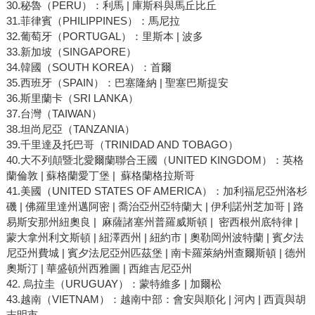
30.秘魯（PERU）：利馬 | 庫斯科與馬丘比丘
31.菲律賓（PHILIPPINES）：馬尼拉
32.葡萄牙（PORTUGAL）：里斯本 | 波多
33.新加坡（SINGAPORE）
34.韓國（SOUTH KOREA）：首爾
35.西班牙（SPAIN）：巴塞隆納 | 聖塞巴斯提安
36.斯里蘭卡（SRI LANKA）
37.台灣（TAIWAN）
38.坦尚尼亞（TANZANIA）
39.千里達及托巴哥（TRINIDAD AND TOBAGO）
40.大不列顛暨北愛爾蘭聯合王國（UNITED KINGDOM）：英格
蘭倫敦 | 蘇格蘭愛丁堡 | 蘇格蘭格拉斯哥
41.美國（UNITED STATES OF AMERICA）：加利福尼亞州洛杉
磯 | 佛羅里達州邁阿密 | 喬治亞州亞特蘭大 | 伊利諾州芝加哥 | 路
易斯安那州紐奧良 | 麻薩諸塞州普羅威斯頓 | 密西根州底特律 |
蒙大拿州利文斯頓 | 紐澤西州 | 紐約市 | 奧勒岡州波特蘭 | 賓夕法
尼亞州費城 | 賓夕法尼亞州匹茲堡 | 南卡羅萊納州查爾斯頓 | 德州
奧斯汀 | 華盛頓州西雅圖 | 西維吉尼亞州
42. 烏拉圭（URUGUAY）：蒙特維多 | 加爾松
43.越南（VIETNAM）：越南中部：會安與順化 | 河內 | 西貢與胡
志明市