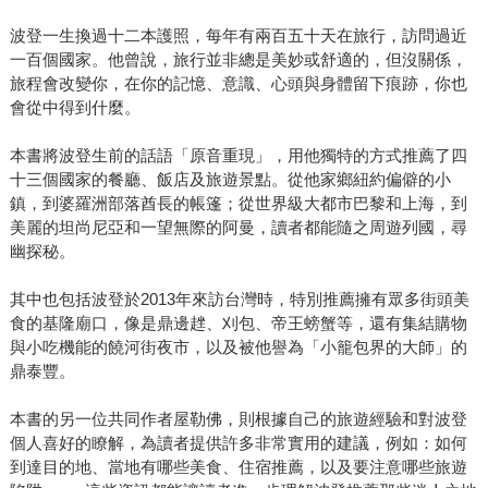
波登一生換過十二本護照，每年有兩百五十天在旅行，訪問過近
一百個國家。他曾說，旅行並非總是美妙或舒適的，但沒關係，
旅程會改變你，在你的記憶、意識、心頭與身體留下痕跡，你也
會從中得到什麼。
本書將波登生前的話語「原音重現」，用他獨特的方式推薦了四
十三個國家的餐廳、飯店及旅遊景點。從他家鄉紐約偏僻的小
鎮，到婆羅洲部落酋長的帳篷；從世界級大都市巴黎和上海，到
美麗的坦尚尼亞和一望無際的阿曼，讀者都能隨之周遊列國，尋
幽探秘。
其中也包括波登於2013年來訪台灣時，特別推薦擁有眾多街頭美
食的基隆廟口，像是鼎邊趖、刈包、帝王螃蟹等，還有集結購物
與小吃機能的饒河街夜市，以及被他譽為「小籠包界的大師」的
鼎泰豐。
本書的另一位共同作者屋勒佛，則根據自己的旅遊經驗和對波登
個人喜好的瞭解，為讀者提供許多非常實用的建議，例如：如何
到達目的地、當地有哪些美食、住宿推薦，以及要注意哪些旅遊