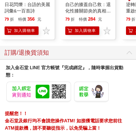
日花閃爍：台語的美麗
自己的膝蓋自己救：退
逆轉
詞彙&一百首詩
化性膝關節炎的真相
重啟
【暢銷增訂版】
糖、
356
284
79
折
特價
元
79
折
特價
元
79
折
炎，
復力
加入購物車
加入購物車
訂購/退換貨須知
加入金石堂 LINE 官方帳號『完成綁定』，隨時掌握出貨動
態：
提醒您！！
金石堂及銀行均不會請您操作ATM! 如接獲電話要求您前往
ATM提款機，請不要聽從指示，以免受騙上當！