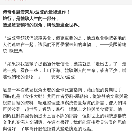
傳奇名廚安東尼•波登的最後遺作！
旅行，是體驗人生的一部分，
透過波登獨特的視角，與他遊遍全世界。
「波登帶領我們認識美食，但更重要的是，他透過食物把各地的
人們連結在一起，讓我們不再畏懼未知的事物。」——美國前總
統 歐巴馬
「如果說我這輩子提倡過什麼信念，應該就是『走出去』了。走
遠一點、看多一些，上山下海、體驗別人的生命，或者至少，嚐
嚐他們吃的食物。」——安東尼•波登
這是一本從波登視角出發的全球旅遊指南，藉由他的長期助手、
同時也是《食指大動》共同作者勞莉•屋勒佛，從波登的文章與電
視節目裡的資料，精選整理並撰寫成份量紮實的新書，使人們得
再與波登一起世界走透透，進行一場紙上之旅與美食饗宴。他一
如既往對異國食物提出直言不諱的評論，但對世上的弱勢族群或
文化也充滿人文關懷。在這本書裡，我們能直接看見波登的思維
與偏好，了解爲什麼他鍾愛某些造訪過的地點。