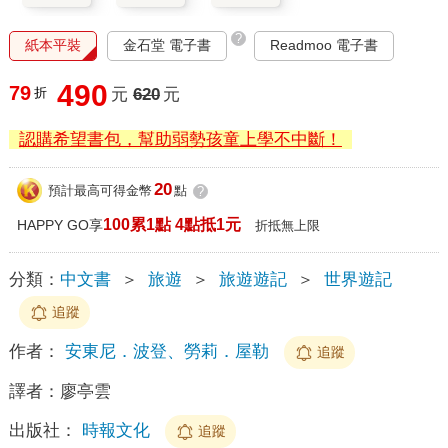
?
紙本平裝
金石堂 電子書
Readmoo 電子書
490
79
折
元
620
元
認購希望書包，幫助弱勢孩童上學不中斷！
20
預計最高可得金幣
點
?
100累1點 4點抵1元
HAPPY GO享
折抵無上限
分類：
中文書
＞
旅遊
＞
旅遊遊記
＞
世界遊記
追蹤
作者：
安東尼．波登、勞莉．屋勒
追蹤
譯者：
廖亭雲
出版社：
時報文化
追蹤