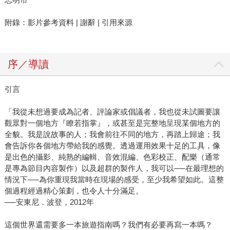
附錄：影片參考資料 | 謝辭 | 引用來源
序／導讀
引言
「我從未想過要成為記者、評論家或倡議者，我也從未試圖要讓
觀眾對一個地方『瞭若指掌』，或甚至是完整地呈現某個地方的
全貌。我是說故事的人；我會前往不同的地方，再踏上歸途；我
會告訴你各個地方帶給我的感覺。透過運用效果十足的工具，像
是出色的攝影、純熟的編輯、音效混編、色彩校正、配樂（通常
是專為節目內容製作）以及超群的製作人，我可以──在最理想的
情況下──為你重現我當時在現場的感受，至少我希望如此。這整
個過程經過精心策劃，也令人十分滿足。
──安東尼．波登，2012年
這個世界還需要多一本旅遊指南嗎？我們有必要再寫一本嗎？