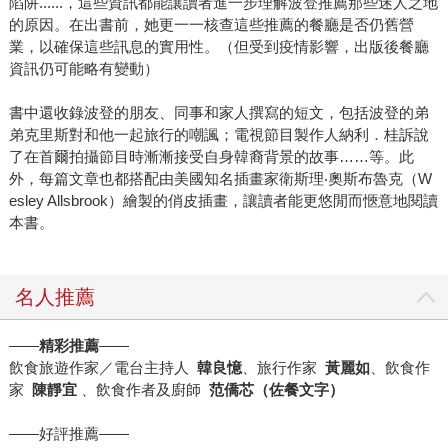
陷阱......，這些資訊都能讓讀者進一步理解波登推薦那些迷人之地
的原因。在出書前，她更一一核查這些推薦的餐廳是否仍舊營
業，以確保這些訊息的實用性。（但受到疫情影響，出版後餐廳
資訊仍可能略有變動）
書中還收錄波登的朋友、同事和家人撰寫的短文，包括波登的弟
弟克里斯對和他一起旅行的嘲諷；電視節目製作人納利．桂訴說
了在首爾拍攝節目時漸漸接受自身韓裔背景的故事……等。此
外，每篇文章也都搭配由美國知名插畫家衛斯理‧奧斯布魯克（W
esley Allsbrook）繪製的俏皮插畫，讓讀者能更悠閒而愜意地閱讀
本書。
名人推薦
——
精彩推薦
——
飲食旅遊作家／電台主持人
韓良憶
、旅行作家
黃麗如
、飲食作
家
陳靜宜
、飲食作者及廚師
范僑芯（佐餐文字）
——好評推薦——