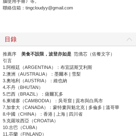
腦使用手冊》等。
聯絡信箱：tingcloudyy@gmail.com
目錄
推薦序
美食不設限，波登亦如是
范僑芯（佐餐文字）
引言
1.阿根廷（ARGENTINA）：布宜諾斯艾利斯
2.澳洲（AUSTRALIA）：墨爾本 | 雪梨
3.奧地利（AUSTRIA）：維也納
4.不丹（BHUTAN）
5.巴西（BRAZIL）：薩爾瓦多
6.柬埔寨（CAMBODIA）：吳哥窟 | 貢布與白馬市
7.加拿大（CANADA）：蒙特婁與魁北克 | 多倫多 | 溫哥華
8.中國（CHINA）：香港 | 上海 | 四川省
9.克羅埃西亞（CROATIA）
10.古巴（CUBA）
11.芬蘭（FINLAND）