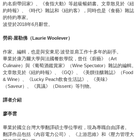
約名廚帶回家》、《食指大動》等超級暢銷書。文章散見於《紐
約時報》、《時代》雜誌和《紐約客》，同時也是《食藝》雜誌
的特約專家。
波登於2018年6月辭世。
勞莉
‧
屋勒佛
（
Laurie Woolever
）
作家、編輯，也是與安東尼‧波登並肩工作十多年的副手。
畢業於康乃爾大學與法國餐飲學院，曾任《廚藝》（Art
Culinaire）與《葡萄酒鑑賞家》（Wine Spectator）雜誌的編輯。
文章散見於《紐約時報》、《GQ》、《美饌佳釀雜誌》（Food
& Wine）、《Lucky Peach飲食生活誌》、《美味》
（Saveur）、《異議》（Dissent）等刊物。
譯者介紹
廖亭雲
畢業於國立台灣大學翻譯碩士學位學程，現為專職自由譯者。
翻譯作品包括《內容電力公司》、《上游思維》和《壓力管理大