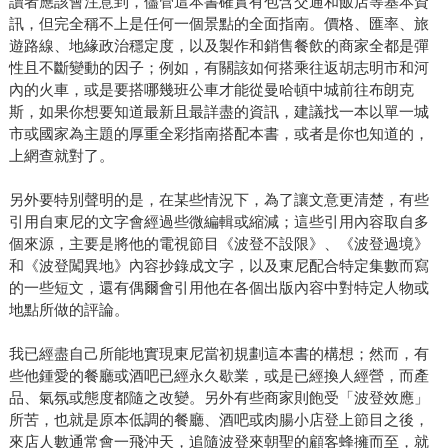
讀者應該會注意到，儘管這本書確實有包含交通和飯店等基本資
訊，但完全稱不上是任何一個景點的全面指南。價格、匯率、旅
遊路線、地緣政治穩定度，以及製作和銷售餐飲的商家全都是彈
性且不斷變動的因子；例如，有關該如何搭乘往返胡志明市和河
內的火車，或是要搭哪幾班公車才能從曼哈頓中城前往布朗克
斯，如果你想要知道最新且最詳盡的資訊，建議找一本以單一城
市或國家為主題的厚重全彩指南搭配本書，或者是你也知道的，
上網查就對了。
另外要特別聲明的是，在某些情況下，為了讓文意更清楚，有些
引用自東尼的文字會經過些微編輯或縮減；這些引用內容取自多
個來源，主要是將他的電視節目《波登不設限》、《波登過境》
和《波登闖異地》內容抄錄成文字，以及東尼配合特定集數而寫
的一些短文，還有偶爾會引用他在各個出版內容中對特定人物或
地點所做的評論。
我已經盡自己所能地實現東尼當初規劃這本書的構想；然而，有
些他鍾愛的餐廳或酒吧已經永久歇業，或是已經換人經營，而產
品、氣氛或態度都隨之改變。另外有些商家則飽受「波登效應」
所苦，也就是原本低調的餐廳、酒吧或肉腸小店登上節目之後，
來店人數通常會一飛沖天，追隨波登來朝聖的顧客蜂擁而至，就