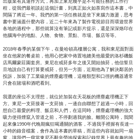
出版業有其運作方式，再加上東尼幾乎是不可能任務的工作行
程，從我們最初談起這個計畫，到真正如火如荼寫作這本書，中
間隔了將近一年。我們的第一項任務就是坐下來腦力激盪，思考
書中要涵蓋什麼內容，近二十年來為了製作電視節目而環遊世界
各地的過程中，那些就算沒有筆記或影片提示，還是深深烙印在
他腦海中的地點、人物、食物、景點、市場、飯店等等。
2018年春季的某個下午，在曼哈頓高樓層公寓，我和東尼面對面
坐在他家的餐桌前，他用心把家中佈置地媲美他最愛的洛杉磯飯
店馬爾蒙莊園套房。東尼在戒菸多年之後又開始抽菸，他信誓旦
旦地說自己有打算要戒菸，但另一方面，近期他為了解決鄰居的
投訴，加裝了工業級的煙塵處理機，這種類型和口徑的機器通常
只會在賭場和酒吧看到。
我選的座位不太理想，就位於加裝在天花板的煙塵處理機正下
方。東尼一支菸接著一支菸抽，一邊自由聯想了超過一小時，回
想自己最愛的料理、飯店和人們，在這同時，煙塵處理機的強大
吸力使得煙竄入管道之前，不停劃過我的臉。離開公寓時，我聞
起來像1990年代晚期瘋狂喝通關的酒客，不過我手裡握有長達一
小時的錄音檔案，會作為這本書的草稿，而這些內容就如同一扇
窗，讓我們一窺當東尼不辭辛勞地探索和記錄世界上最有趣的地