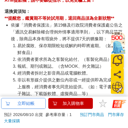
ATM提款機，請不要聽從指示，以免受騙上當！
退換貨須知：
**提醒您，鑑賞期不等於試用期，退回商品須為全新狀態**
依據「消費者保護法」第19條及行政院消費者保護處公告之
「通訊交易解除權合理例外情事適用準則」，以下商品購買
後，除商品本身有瑕疵外，將不提供7天的猶豫期：
易於腐敗、保存期限較短或解約時即將逾期。（如：生
鮮食品）
依消費者要求所為之客製化給付。（客製化商品）
報紙、期刊或雜誌。（含MOOK、外文雜誌）
經消費者拆封之影音商品或電腦軟體。
非以有形媒介提供之數位內容或一經提供即為完成之線
上服務，經消費者事先同意始提供。（如：電子書、電
子雜誌、下載版軟體、虛擬商品…等）
已拆封之個人衛生用品。（如：內衣褲、刮鬍刀、除毛
立即結帳
加入購物車
刀…等）
若非上列種類商品，均享有到貨7天的猶豫期（含例假
預計 2026/08/10 出貨
參考庫存量：1
預訂門市商品
門市庫存
大量採購
日）。
辦理退換貨時，商品（組合商品恕無法接受單獨退貨）必須