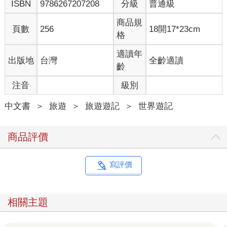
ISBN
9786267207208
分級
普通級
商品規
頁數
256
18開17*23cm
格
適讀年
出版地
台灣
全齡適讀
齡
注音
級別
中文書
＞
旅遊
＞
旅遊遊記
＞
世界遊記
商品評價
寫評價
相關主題