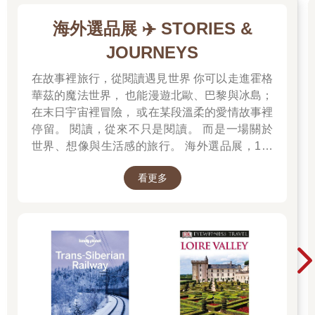
海外選品展 ✈️ STORIES &
JOURNEYS
在故事裡旅行，從閱讀遇見世界 你可以走進霍格
華茲的魔法世界， 也能漫遊北歐、巴黎與冰島；
在末日宇宙裡冒險， 或在某段溫柔的愛情故事裡
停留。 閱讀，從來不只是閱讀。 而是一場關於
世界、想像與生活感的旅行。 海外選品展，1折
起 限量空運商品，先搶先贏 週週商品更新
看更多