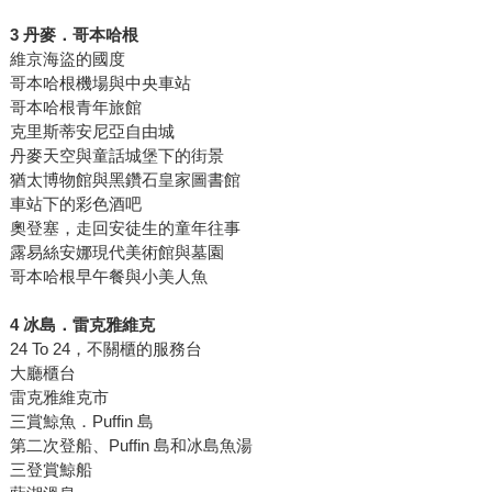
3 丹麥．哥本哈根
維京海盜的國度
哥本哈根機場與中央車站
哥本哈根青年旅館
克里斯蒂安尼亞自由城
丹麥天空與童話城堡下的街景
猶太博物館與黑鑽石皇家圖書館
車站下的彩色酒吧
奧登塞，走回安徒生的童年往事
露易絲安娜現代美術館與墓園
哥本哈根早午餐與小美人魚
4 冰島．雷克雅維克
24 To 24，不關櫃的服務台
大廳櫃台
雷克雅維克市
三賞鯨魚．Puffin 島
第二次登船、Puffin 島和冰島魚湯
三登賞鯨船