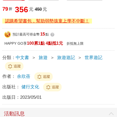
356
79
折
元
450
元
認購希望書包，幫助弱勢孩童上學不中斷！
15
預計最高可得金幣
點
?
100累1點 4點抵1元
HAPPY GO享
折抵無上限
分類：
中文書
＞
旅遊
＞
旅遊遊記
＞
世界遊記
追蹤
作者：
余欣蓓
追蹤
出版社：
健行文化
追蹤
出版日：
2023/05/01
活動訊息