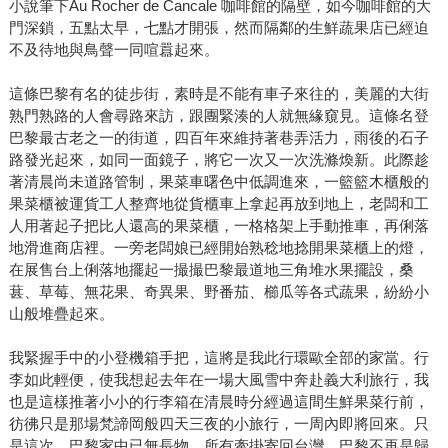
小說筆下Au Rocher de Cancale 咖啡館的隔壁，如今咖啡館的大
門深鎖，五點太早，七點才開張，然而隔鄰的生鮮蔬果店已經迫
不及待地與鳥聲一同喧囂起來。
這條巴黎有名的徒步街，素時是不能有車子來往的，美麗的大街
熟門熟路的人會尋路來訪，跟團緊湊的人就無緣窺見。這條名登
巴黎最古老之一的街道，四百年來維持著巷弄活力，雨後的石子
路發光起來，如同一面鏡子，將它一次又一次洗滌煥新。此際趁
著清晨尚未道路管制，果菜車曙色中低調進來，一籃籃木櫃般的
果菜櫃被運貨工人整齊地從貨櫃車上拿起再放到地上，老闆和工
人用著起子把比人還高的果菜櫃，一格格架上手動推車，再俐落
地滑進商店裡。一旁老闆娘已經開始熟稔地捻開果菜櫃上的燈，
在展售台上俐落地擺起一撮撮巴黎最道地三角堆水果擺設，桑
葚、草莓、無花果、奇異果、野番茄、櫛瓜等各式蔬果，紛紛小
山般堆疊起來。
我緊握手中的小登機箱手把，這將是我此行環歐全部的家當。行
李如此輕便，使我想起去年在一場大風雪中奔赴義大利旅行，我
也是這樣推著小小的行李箱在清晨時分經過這間生鮮果菜行前，
彷彿只是那場梵諦岡般四天三夜的小旅行，一周內即將回來。只
是這次，巴黎家中已無長物，所有牽掛寄回台灣，巴黎不再是歸