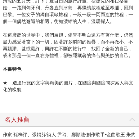
清涼的五月天，訂下了近百日的旅行計畫。從捷克的布拉格開
始，一路到匈牙利、丹麥直到冰島，再繼續啟程遠至希臘，回到
巴黎。一位女子的獨自環歐旅程，一段一段一閃而逝的旅程，一
個一個偶然邂逅的相遇，彷如濃縮的人生，溫暖撼人。
在這廣袤的世界中，我們展翅，儘管不明白遠方有著什麼，仍然
盡力感受著當下的一切，因著許多瞬間的推疊，而不再微小、不
再飄渺。甚或最終，興許在不斷的旅行中，找回了全新的自己，
或者那是一個一直在身體裡，卻被隱藏著的痛苦與美妙的自己。
本書特色
★ 透過行旅的文字與精美的圖片，在國度與國度間探索人與文
化的樣貌
名人推薦
作家 孫梓評、張娟芬∕詩人 尹玲、鄭順聰∕創作歌手•金曲歌王 朱約