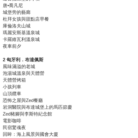
唐•喬凡尼
城堡旁的藝廊
杜拜女孩與甜點店早餐
庫倫洛夫山城
瑪麗安斯基溫泉城
卡羅維瓦利溫泉城
夜車前夕
2 匈牙利．布達佩斯
風味滿溢的老城
泡湯城溫泉與天體營
天體營烤箱
小孩列車
山頂纜車
恐怖之屋與Zed餐廳
岩洞醫院與布達城堡上的馬匹節慶
Zed豬腳與李斯特紀念館
電影咖啡
民宿驚魂夜
回眸：海上風景與國會大廈