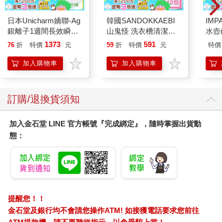
日本Unicharm嬌聯-Ag
韓國SANDOKKAEBI
IM
銀離子1週間長效瞬吸
山鬼怪 洗衣槽清潔劑
水壺(
乾爽寵物消臭大師貓尿
450公克-10包組
IM0
1373
591
76
折
特價
元
59
折
特價
元
特價
墊20片/袋(大容量吸水
防滲漏貓尿布/可觀察
加入購物車
加入購物車
尿色貓潔墊補充包/本
品不含貓砂盆)
訂購/退換貨須知
加入金石堂 LINE 官方帳號『完成綁定』，隨時掌握出貨動
態：
提醒您！！
金石堂及銀行均不會請您操作ATM! 如接獲電話要求您前往