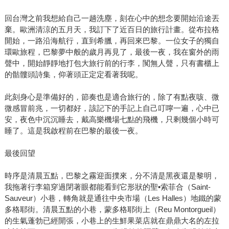
回台灣之前我想給自己一趟洗塵，刻在心中的想念要開始沿途丟
棄。歐洲清涼的五月天，我訂下了近百日的旅行計畫。從布拉格
開始，一路沿海航行，直到希臘，再回來巴黎。一位女子的獨自
環歐旅程，巴黎夢中般的歲月再見了，最後一夜，我在窗外的雨
聲中，開始靜靜地打包大旅行前的行李，闃無人聲，只有書櫃上
的骷髏頭詩集，仰著頭正定定看著我呢。
此刻身心是準備好的，節奏也是適合旅行的，除了有點夜咳、微
微感冒前兆，一切都好，該記下的手記上自己叮嚀一遍，心中已
安，夜色中沉沉睡去，戴高樂機場七點的飛機，只剩幾個小時可
睡了。這是我啟程前在巴黎的最後一夜。
最後回望
時序是清晨五點，巴黎之霧迎面撲來，分不清是黑夜還是黎明，
我拖著行李箱穿過閉著眼都能看到它形狀的聖•索菲合（Saint-
Sauveur）小巷，轉角就是通往中央市場（Les Halles）地鐵的蒙
多格耶街。清晨五點的小巷，蒙多格耶街上（Reu Montorgueil）
的生氣蓬勃已經開張，小巷上的生鮮果菜店就在鼎鼎大名的左拉