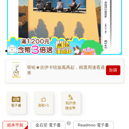
呀哈★吉伊卡哇旋風再起，精選周邊看過
加購
來
寫評價
電子書
喜歡+1
賺金幣
?
紙本平裝
金石堂 電子書
Readmoo 電子書