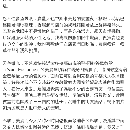
途。
忍不住多望幾眼，寶藍天色中漸漸亮起的幾盞夜下橘燈，花店已
經開始開張整理，香腸起司店前的烤雞箱開始放上旋轉盤熱火。
巴黎在我眼中不是懶懶的樣子，而是充滿活力、露天市場擺攤、
店家經營火熱的人性之地。我喜歡攤販們眼中熾熱、做買賣也要
跟你交心的眼神，我也喜歡他們在店家門口吆喝，買兩籃送一籃
草莓的引誘和挑眉。
天色微光，不遠處快接近蒙多格耶街底的聖•雨歇答歇教堂
（Saint-Eustache）的美麗屋頂就在曙光間露臉了。這間教堂有著
全巴黎最古老的管風琴，面向它可以看到完整的哥德式大教堂建
築，好幾次我心不安時就坐在教堂的大圓窗前望著表演的街頭藝
人，看行人來去。這裡還聚集了為數不少的巴黎街友，每個星期
教堂都有一個晚上專門為街友備飯、準備活動。清晨微光，此際
教堂前也圍繞了三三兩兩的毯子，沉睡中的街友無話，樹下的片
刻清涼就是人世中最大的安慰。
巴黎，美麗而令人又時不時因恐攻而緊繃著的巴黎，浸淫其中而
又令人恍惚間出離神遊的巴黎，短短一條到機場之路，竟又是千