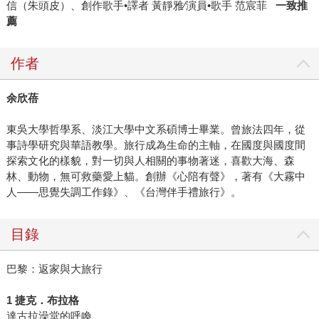
信（朱頭皮）、創作歌手•譯者 黃靜雅∕演員•歌手 范宸菲
一致推
薦
作者
余欣蓓
東吳大學哲學系、淡江大學中文系碩博士畢業。曾旅法四年，從
事詩學研究與華語教學。旅行成為生命的主軸，在國度與國度間
探索文化的樣貌，對一切與人相關的事物著迷，喜歡大海、森
林、動物，無可救藥愛上貓。創辦《心陪有聲》，著有《大霧中
人――思覺失調工作錄》、《台灣伴手禮旅行》。
目錄
巴黎：返家與大旅行
1 捷克．布拉格
達古拉澡堂的呼喚