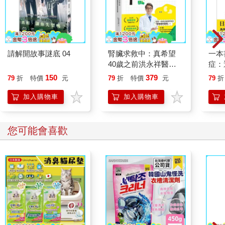
請解開故事謎底 04
腎臟求救中：真希望
一本
40歲之前洪永祥醫師
症：
就告訴我這些事
開大
150
379
79
折
特價
元
79
折
特價
元
79
折
人也
的3
加入購物車
加入購物車
您可能會喜歡