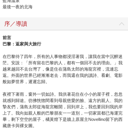
藍湖溫泉
最後一夜的北海
序／導讀
前言
巴黎：返家與大旅行
在巴黎待了四年，所有的人事物都浸淫著我，讓我在當中沉醉迷
茫。安說：「所有留在巴黎的人，都有一個回不去的理由。」我
越來越回不去台灣了，像是住在蒲島太郎的海龍宮裡，流連忘
返。外面的世界已經漸漸老去，而我還在我的讀詩、看劇、電影
般如夢世界，遲遲忘歸。
夜裡下著雨，窗外一切如詩。我供著花住在小小的屋子裡，忽忽
就感到歸途。彷彿恍惚間看到母親慈愛的臉、遠方的親人、我的
摯友們，蒲島太郎從海龍宮離開，回到岸上，我也要回到我的岸
上了。我向如親人般的巴黎朋友一一道別，一切家當都已海運完
畢，剩下空空的屋子，橘黃燈下是牆上原屋主Novellino留下的西
藏唐卡與裸女圖。