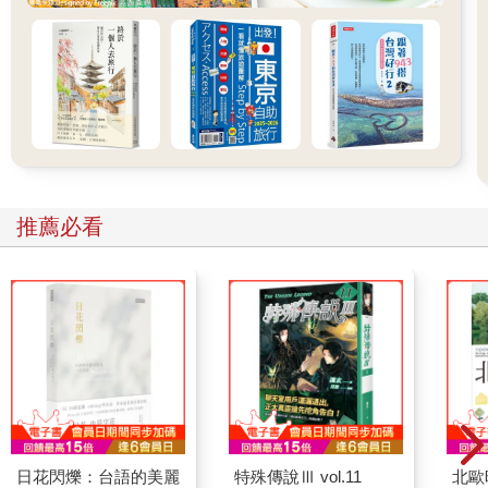
推薦必看
日花閃爍：台語的美麗
特殊傳說Ⅲ vol.11
北歐