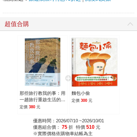
超值合購
那些旅行教我的事：用
麵包小偷
一趟旅行重啟生活的初
定價
300
元
心，我們終將在路上，
定價
380
元
和理想的自己相遇
優惠時間：2026/07/10 ~2026/10/01
優惠組合價：
75
折
特價
510
元
※實際價格依購物車結帳為主