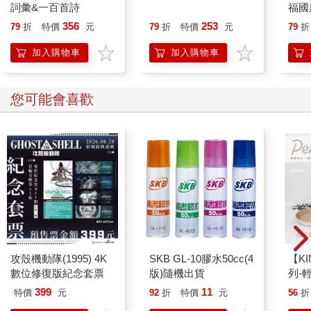
詞彙&一百首詩
福國
356
253
79
折
特價
元
79
折
特價
元
79
折
加入購物車
加入購物車
您可能會喜歡
攻殼機動隊(1995) 4K
SKB GL-10膠水50cc(4
【KI
數位修復版紀念套票
版)隨機出貨
列-
平煎
399
11
特價
元
92
折
特價
元
56
折