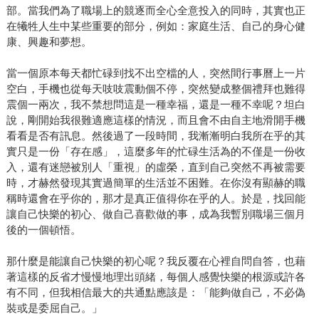
部。當我們為了職場上的競逐而全心全意投入的同時，其實也正
在犧牲人生中某些重要的部分，例如：家庭生活、自己的身心健
康、興趣和夢想。
當一個原本每天都忙碌到找不出空檔的人，突然間行事曆上一片
空白，手機也從每天吱吱震動個不停，突然變成整個禮拜也難得
震個一兩次，我不禁想問這是一種幸福，還是一種不幸呢？坦白
說，剛開始我很難適應這樣的情況，而且會不由自主地滑開手機
看看是否有訊息。然後過了一段時間，我漸漸明白我所在乎的其
實只是一份「存在感」，這麼多年的忙碌生活為的不僅是一份收
入，還有迷戀被別人「重視」的虛榮，直到自己突然不再被需要
時，才赫然發現其實過簡單的生活並不困難。在你沒有顯赫的職
稱時還會在乎你的，那才是真正值得你在乎的人。於是，找回能
讓自己快樂的初心、做自己喜歡做的事，成為我暫別職場三個月
後的一個頓悟。
那什麼是能讓自己快樂的初心呢？我反覆在心裡自問自答，也藉
著這樣的反省才慢慢地理出頭緒，每個人感覺快樂的根源或許各
有不同，但我相信最大的共通點應該是：「能夠做自己，不必偽
裝或是委屈自己。」