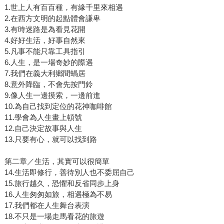
1.世上人有百百種，有緣千里來相遇
2.在西方文明的起點體會謙卑
3.有時迷路是為看見花開
4.好好生活，好事自然來
5.凡事不能只靠工具指引
6.人生，是一場奇妙的際遇
7.我們在義大利鄉間蝸居
8.意外降臨，不會先按門鈴
9.像人生一邊摸索，一邊前進
10.為自己找到定位的花神咖啡館
11.學會為人生畫上頓號
12.自己決定故事與人生
13.只要有心，就可以找到路
第二章／生活，其實可以很簡單
14.生活即修行，善待別人也不委屈自己
15.旅行越久，恐懼和反省同步上身
16.人生匆匆如旅，相遇極為不易
17.我們都在人生舞台表演
18.不只是一場走馬看花的旅遊