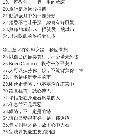
19.一座教堂，一個一生的承諾
20.旅行是為緣分植苗
21.動盪歲月中的華麗身影
22.酒香不怕巷子深，總會有好風景
23.無緣的城市vs一眼就愛上的城市
24.只求吃飽的旅行太無趣
第三章／在朝聖之路，拾回夢想
25.以自己的節奏前行，不必爭先恐後
26.Buen Camino，祝你一路平安！
27.人可以扶持你一段，不能背負你一生
28.走路是多麼幸福的事
29.即使走錯路，也不要活在謊言中
30.踏實往前，誠心待人
31.珍惜陪在身邊看風景的人
32.休息並不是罪惡
33.錯過，不一定是遺憾
34.讓自己變得更好，是一種選擇
35.走完朝聖之路，放下心中大石
36.完成夢想最重要的關鍵