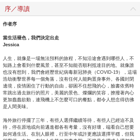
序／導讀
作者序
當生活褪色，我們決定出走
Jessica
人生，就像是一場無法預料的旅程，不知沿途會遇到哪些人，不
知路上會看到什麼風景，甚至不知能否順利抵達目的地。就像誰
也沒有想到，我們會經歷世紀病毒新冠肺炎（COVID-19），這場
浩劫衝擊世界每一個角落，沒有任何人能夠置身事外。各國封閉
邊境，疫情困住了行動的自由，卻困不住想飛的心，臉書依舊時
常跳出過去旅行的照片，美麗的景色、燦爛的笑容，撩撥著內心
更加蠢蠢欲動，連飛機上不怎麼可口的餐點，都令人想念得彷彿
是人間美味。
海外旅行停擺了三年，有些人選擇繼續等待，有些人已經迫不及
待，停在原地或向前邁進都各有考量，沒有好壞，端看自己想要
如何過生活。在別人眼裡，行至中年或許更應該選擇平穩，但我