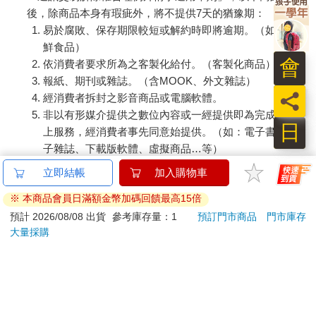
後，除商品本身有瑕疵外，將不提供7天的猶豫期：
易於腐敗、保存期限較短或解約時即將逾期。（如：生
鮮食品）
會
依消費者要求所為之客製化給付。（客製化商品）
報紙、期刊或雜誌。（含MOOK、外文雜誌）
員
經消費者拆封之影音商品或電腦軟體。
非以有形媒介提供之數位內容或一經提供即為完成之線
日
上服務，經消費者事先同意始提供。（如：電子書、電
子雜誌、下載版軟體、虛擬商品…等）
已拆封之個人衛生用品。（如：內衣褲、刮鬍刀、除毛
立即結帳
加入購物車
刀…等）
※ 本商品會員日滿額金幣加碼回饋最高15倍
若非上列種類商品，均享有到貨7天的猶豫期（含例假
日）。
預計 2026/08/08 出貨
參考庫存量：1
預訂門市商品
門市庫存
大量採購
辦理退換貨時，商品（組合商品恕無法接受單獨退貨）必須
是您收到商品時的原始狀態（包含商品本體、配件、贈品、
保證書、所有附隨資料文件及原廠內外包裝…等），請勿直
接使用原廠包裝寄送，或於原廠包裝上黏貼紙張或書寫文
字。