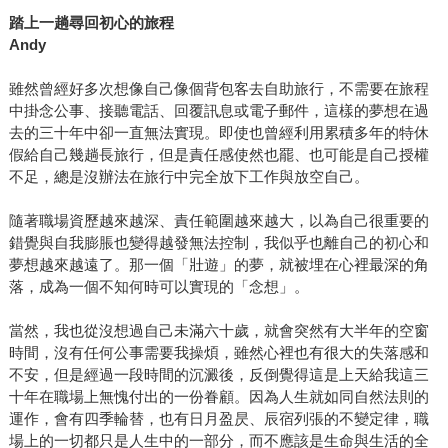
踏上一趟尋回初心的旅程
Andy
雖然曾經好多次想像自己像個背包客去自助旅行，不需要在旅程
中掛念公事、接聽電話、回覆訊息或電子郵件，這樣的夢想在過
去的三十年中卻一直無法實現。即使也曾經利用累積多年的特休
假給自己幾趟長旅行，但是責任感使然也罷、也可能是自己授權
不足，總是沒辦法在旅行中完全放下工作與放空自己。
隨著職場資歷越來越深、責任範圍越來越大，以為自己很重要的
錯覺與自我膨脹也變得越發無法控制，我似乎也離自己的初心和
夢想越來越遠了。那一個「壯遊」的夢，就被埋在心裡最深的角
落，成為一個不知何時可以實現的「念想」。
當然，我也從沒想過自己未滿六十歲，就會突然有大半年的空窗
時間，沒有任何公事需要我操煩，雖然心裡也有很大的失落感和
不安，但是經過一段時間的沉澱後，反倒覺得這是上天給我這三
十年在職場上無愧付出的一份眷顧。因為人生就如同自然法則的
運作，會有四季輪替，也有日月盈昃、辰宿列張的不變定律，職
場上的一切都只是人生中的一部分，而不應該是生命與生活的全