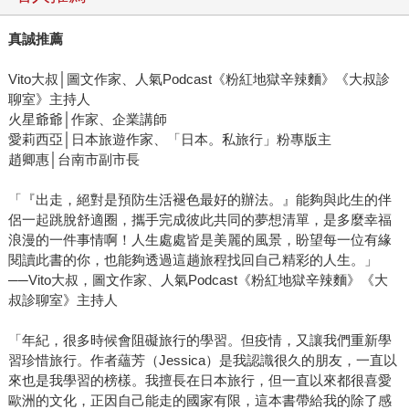
真誠推薦
Vito大叔│圖文作家、人氣Podcast《粉紅地獄辛辣麵》《大叔診
聊室》主持人
火星爺爺│作家、企業講師
愛莉西亞│日本旅遊作家、「日本。私旅行」粉專版主
趙卿惠│台南市副市長
「『出走，絕對是預防生活褪色最好的辦法。』能夠與此生的伴
侶一起跳脫舒適圈，攜手完成彼此共同的夢想清單，是多麼幸福
浪漫的一件事情啊！人生處處皆是美麗的風景，盼望每一位有緣
閱讀此書的你，也能夠透過這趟旅程找回自己精彩的人生。」
──Vito大叔，圖文作家、人氣Podcast《粉紅地獄辛辣麵》《大
叔診聊室》主持人
「年紀，很多時候會阻礙旅行的學習。但疫情，又讓我們重新學
習珍惜旅行。作者蘊芳（Jessica）是我認識很久的朋友，一直以
來也是我學習的榜樣。我擅長在日本旅行，但一直以來都很喜愛
歐洲的文化，正因自己能走的國家有限，這本書帶給我的除了感