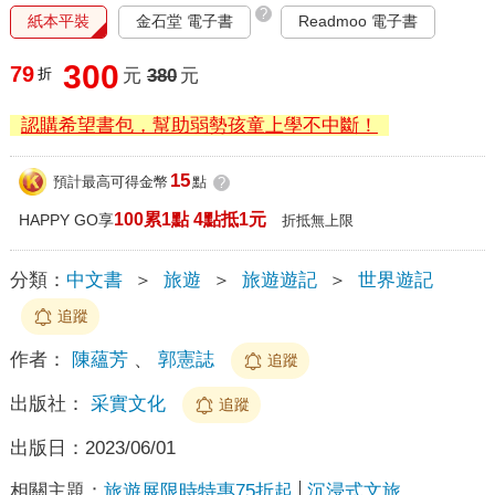
?
紙本平裝
金石堂 電子書
Readmoo 電子書
300
79
折
元
380
元
認購希望書包，幫助弱勢孩童上學不中斷！
15
預計最高可得金幣
點
?
100累1點 4點抵1元
HAPPY GO享
折抵無上限
分類：
中文書
＞
旅遊
＞
旅遊遊記
＞
世界遊記
追蹤
作者：
陳蘊芳
、
郭憲誌
追蹤
出版社：
采實文化
追蹤
出版日：
2023/06/01
相關主題：
旅遊展限時特惠75折起
沉浸式文旅