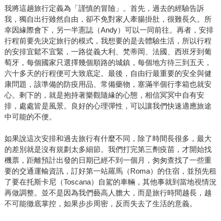
我將這趟旅行定義為「謹慎的冒險」。首先，過去的經驗告訴
我，獨自出行雖然自由，卻不免對家人牽腸掛肚，很難長久。所
幸因緣際會下，另一半憲誌（Andy）可以一同前往。再者，安排
行程前要先決定旅行的模式，我想要的是去體驗生活，所以行程
的安排宜鬆不宜緊，一路從義大利、梵蒂岡、法國、西班牙到葡
萄牙，每個國家只選擇幾個順路的城鎮，每個地方待三到五天，
六十多天的行程便可大致底定。最後，自由行最重要的安全與健
康問題，該準備的防疫用品、常備藥物，塞滿半個行李箱也就安
心。剩下的，就是抱持著樂觀隨緣的心態，相信冥冥中自有安
排，處處皆是風景。良好的心理彈性，可以讓我們快速適應旅途
中可能的不便。
如果說這次安排和過去旅行有什麼不同，除了時間長很多，最大
的差別就是沒有規劃太多細節。我們打完第三劑疫苗，才開始找
機票，距離預計出發的日期已經不到一個月，匆匆查找了一些重
要的交通運輸資訊，訂好第一站羅馬（Roma）的住宿，並預先租
了要在托斯卡尼（Toscana）自駕的車輛，其他事就到當地視情況
再做調整。並不是因為我們藝高人膽大，而是旅行時間越長，越
不可能徹底掌控，如果步步周密，反而失去了生活的意義。