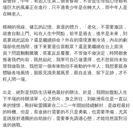
卻覺得，中年，有如人生第二個青春期，不管是生理或心理都有
場巨大的風暴正在進行，只不過青少年是在轉大人，而中年人是
在轉老人。
模糊的視線、健忘的記憶、衰退的體力，「老化」不需要邀請，
就會自動上門。站在人生中間點，前半是過去，後半是未來，到
底要就此認命？還是繼續拚命？外在的環境逐漸冷清，內在的劇
場卻依然熱鬧，接下來要退位當觀眾？還是要繼續在台上當演
員？問題翻翻騰騰，答案反反覆覆。不管做不做決定，時間都會
推著我們向前，既然如此，我寧可自己做選擇，也不想留待未知
替我做取捨。我想當一個有衝勁但不衝動的中年人；我想要親身
體驗各地風情，親眼見識美麗風景，親自走過、留下足跡，才不
枉人間一場。
出走，絕對是預防生活褪色最好的辦法。於是，我開始盤點人生
下半場的待辦清單，心之所向，身之所往，到歐洲長住是一直以
來的憧憬，剛好歐盟國家在二○二一年開始陸續解封，是啟程最好
的時機。但是，長途旅行需要的不只是勇氣，也需要準備，尤其
是跳脫舒適圈的自助旅行，需要事先調適心態，才能坦然面對沿
途的挑戰。