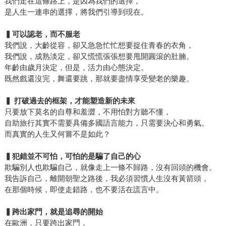
我們走在這條路上，是因為我們的選擇，
是人生一連串的選擇，將我們引導到現在。
▍
可以認老，而不服老
我們說，大齡從容，卻又急急忙忙想要捉住青春的衣角，
我們說，成熟淡定，卻又慌慌張張想要甩開圓滾的肚腩。
年齡由歲月決定，但是，活力由心態決定。
既然戲還沒完，舞還要跳，那就要盡情享受變老的樂趣。
▍
打破過去的框架，才能塑造新的未來
只要放下莫名的自尊和羞澀，不用怕對方聽不懂，
自助旅行其實不需要具備多國語言能力，只需要決心和勇氣。
而真實的人生又何嘗不是如此？
▍
犯錯並不可怕，可怕的是騙了自己的心
欺騙別人也欺騙自己，就像走上一條不歸路，沒有回頭的機會。
我告訴自己，離開朝聖之路後，我必須習慣人生沒有黃箭頭，
在那個時候，即使走錯路，也不要活在謊言中。
▍
跨出家門，就是追尋的開始
在歐洲，只要跨出家門，