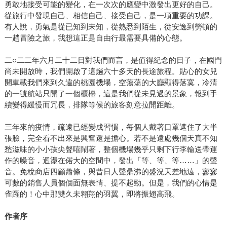
勇敢地接受可能的變化，在一次次的應變中激發出更好的自己。
從旅行中發現自己、相信自己、接受自己，是一項重要的功課。
有人說，勇氣是從已知到未知，從熟悉到陌生，從安逸到勞頓的
一趟冒險之旅，我想這正是自由行最需要具備的心態。
二○二二年六月二十二日對我們而言，是值得紀念的日子，在國門
尚未開放時，我們開啟了這趟六十多天的長途旅程。貼心的女兒
開車載我們來到久違的桃園機場，空蕩蕩的大廳顯得落寞，冷清
的一號航站只開了一個櫃檯，這是我們從未見過的景象，報到手
續變得緩慢而冗長，排隊等候的旅客刻意拉開距離。
三年來的疫情，疏遠已經變成習慣，每個人戴著口罩遮住了大半
張臉，完全看不出來是興奮還是擔心。若不是遠處幾個天真不知
愁滋味的小小孩尖聲嘻鬧著，整個機場幾乎只剩下行李輸送帶運
作的噪音，迴盪在偌大的空間中，發出「等、等、等……」的聲
音。免稅商店四顧蕭條，與昔日人聲鼎沸的盛況天差地遠，寥寥
可數的銷售人員個個面無表情、提不起勁。但是，我們的心情是
雀躍的！心中那雙久未翱翔的羽翼，即將振翅高飛。
作者序