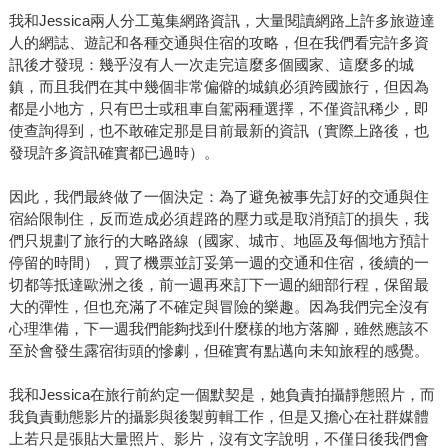
我和Jessica兩人分工蒐集網路資訊，大量閱讀網路上許多旅遊達
人的網誌、遊記和各種交通與住宿的攻略，但在我們看完許多資
訊後才發現：幾乎沒有人一次走完這麼多個國家、這麼多的城
鎮，而且我們在其中幾個非常偏僻的城鎮必須跨國旅行，但因為
都是小地方，只有巴士或租車自駕兩種選擇，不僅資訊稀少，即
使查詢得到，也不敢確定那是目前最新的資訊（實際上路後，也
發現許多資訊確實都已過時）。
因此，我們最終做了一個決定：為了避免被事先訂好的交通與住
宿給限制住，反而造成必須趕路的壓力或是取消預訂的損失，我
們只規劃了旅行的大略路線（國家、城市、地區及每個地方預計
停留的時間），買了機票並訂妥第一週的交通和住宿，後續的一
切都等抵達歐洲之後，前一週再來訂下一週的細部行程，保留最
大的彈性，但也充滿了不確定與冒險的樂趣。因為我們完全沒有
心理準備，下一週我們能夠找到什麼樣的地方落腳，雖然應該不
至於會發生露宿街頭的慘劇，但確實有點邁向未知旅程的感覺。
我和Jessica在旅行前約定一個默契是，她負責拍攝靜態照片，而
我負責動態影片的攝影與後製剪輯工作，但是又擔心在社群媒體
上若只是張貼大量照片、影片，沒有文字說明，不僅日後我們會