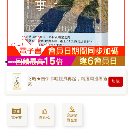
呀哈★吉伊卡哇旋風再起，精選周邊看過
加購
來
寫評價
電子書
喜歡+1
賺金幣