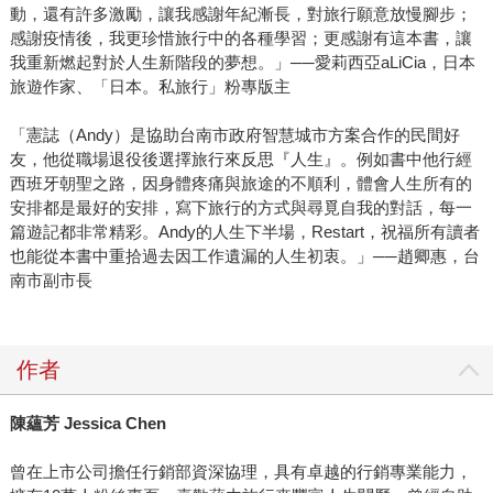
動，還有許多激勵，讓我感謝年紀漸長，對旅行願意放慢腳步；
感謝疫情後，我更珍惜旅行中的各種學習；更感謝有這本書，讓
我重新燃起對於人生新階段的夢想。」──愛莉西亞aLiCia，日本
旅遊作家、「日本。私旅行」粉專版主
「憲誌（Andy）是協助台南市政府智慧城市方案合作的民間好
友，他從職場退役後選擇旅行來反思『人生』。例如書中他行經
西班牙朝聖之路，因身體疼痛與旅途的不順利，體會人生所有的
安排都是最好的安排，寫下旅行的方式與尋覓自我的對話，每一
篇遊記都非常精彩。Andy的人生下半場，Restart，祝福所有讀者
也能從本書中重拾過去因工作遺漏的人生初衷。」──趙卿惠，台
南市副市長
作者
陳蘊芳 Jessica Chen
曾在上市公司擔任行銷部資深協理，具有卓越的行銷專業能力，