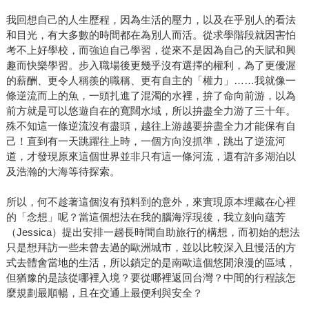
我回想自己的人生歷程，因為生活的壓力，以及在乎別人的看法
和目光，有大多數的時間都在為別人而活。從求學階段就因害怕
考不上好學校，而強迫自己學習，從來不是因為自己的天賦和興
趣而快樂學習。步入職場後更幾乎沒有選擇的權利，為了更優渥
的薪酬、更令人稱羨的職稱、更有自主的「權力」……我就像一
條逆流而上的魚，一頭扎進了混濁的水裡，拚了命向前游，以為
前方就是可以悠遊自在的寬闊水域，所以拚盡全力游了三十年。
殊不知這一條逆流沒有盡頭，越往上游越要拚盡全力才能保有自
己！直到有一天跳躍往上時，一個方向沒抓準，跳出了逆流河
道，才發現原來這個世界並非只有這一條河流，還有許多湖泊以
及浩瀚的大海等待探索。
所以，何不趁著這個沒有預料到的意外，來實現原本埋藏在心裡
的「念想」呢？當這個想法在我的腦海浮現後，我立刻向蘊芳
（Jessica）提出安排一趟長時間自助旅行的構想，而初始的想法
只是想拜訪一些未曾去過的歐洲城市，並以比較深入且慢活的方
式去體會當地的生活，所以鎖定的是南歐這個悠閒浪漫的區域，
但猶豫的是該從哪裡入境？要從哪裡返回台灣？中間的行程該怎
麼規劃最順暢，且在交通上最便利與安全？