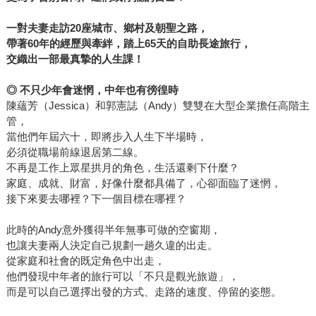
一對夫妻走訪20座城市、鄉村及朝聖之路，
帶著60年的經歷與牽絆，踏上65天的自助長途旅行，
交織出一部最真摯的人生課！
◎
不只少年會迷惘，中年也有徬徨時
陳蘊芳（Jessica）和郭憲誌（Andy）雙雙在大型企業擔任高階主
管，
當他們年屆六十，即將步入人生下半場時，
必須從職場前線退居第二線。
不再是工作上眾星拱月的角色，生活還剩下什麼？
家庭、成就、財富，好像什麼都具備了，心卻面臨了迷惘，
接下來要去哪裡？下一個目標在哪裡？
此時的Andy意外獲得半年無事可做的空窗期，
也讓夫妻兩人決定自己規劃一趟久違的出走。
從家庭和社會的既定角色中出走，
他們發現中年者的旅行可以「不只是觀光旅遊」，
而是可以自己選擇出發的方式、走路的速度、停留的姿態。