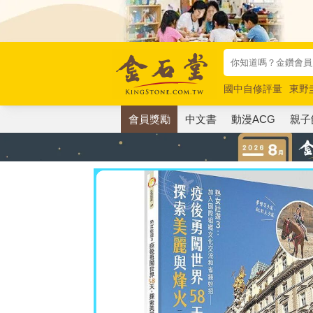
國中自修評量
東野
唯紅花綻放
奧德賽
會員獎勵
中文書
動漫ACG
親子