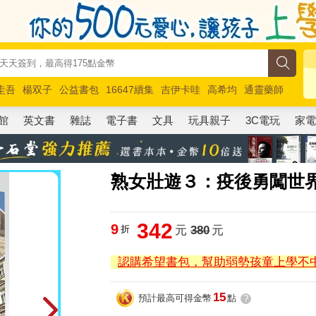
圭吾
楊双子
公益書包
16647續集
吉伊卡哇
高希均
通靈藥師
路邊攤新作
馬斯克
玩具總動員5
超慢跑
館
英文書
雜誌
電子書
文具
玩具親子
3C電玩
家
熟女壯遊３：疫後勇闖世界
342
9
折
元
380
元
認購希望書包，幫助弱勢孩童上學不
15
預計最高可得金幣
點
?