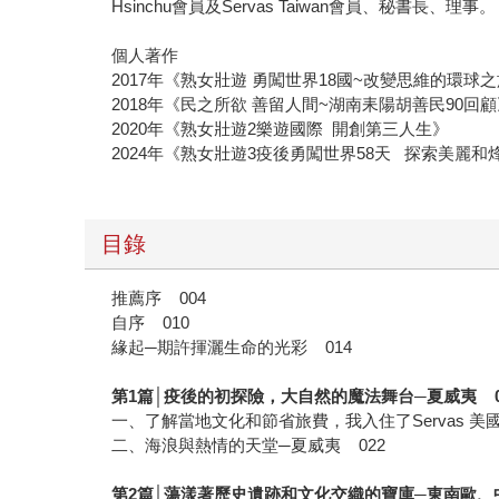
Hsinchu會員及Servas Taiwan會員、秘書長、理事。
個人著作
2017年《熟女壯遊 勇闖世界18國~改變思維的環球
2018年《民之所欲 善留人間~湖南耒陽胡善民90回
2020年《熟女壯遊2樂遊國際 開創第三人生》
2024年《熟女壯遊3疫後勇闖世界58天 探索美麗和
目錄
推薦序 004
自序 010
緣起─期許揮灑生命的光彩 014
第1篇│疫後的初探險，大自然的魔法舞台─夏威夷 0
一、了解當地文化和節省旅費，我入住了Servas 美
二、海浪與熱情的天堂─夏威夷 022
第2篇│蕩漾著歷史遺跡和文化交織的寶庫─東南歐、中