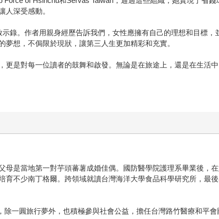
 Force of Hsinchu和Servas Taiwan，通過這些組織，
讓人深受感動。
啟示錄。作者用親身經歷告訴我們，女性應擁有自己的理想和目標，
的夢想，不侷限於現狀，讓第三人生更加精彩和充實。
，更是對每一位讀者的鼓舞和啟發。無論是在旅途上，還是在生活中
父母是當地第一對芋頭蕃薯成婚佳偶。國防醫學院護理系畢業後，在
培育不少南丁格爾。跨領域就讀台灣海洋大學食品科學研究所，最後
，除一圓旅行夢外，也積極參與社會公益，擔任台灣路竹醫療和平會國際志工、聯