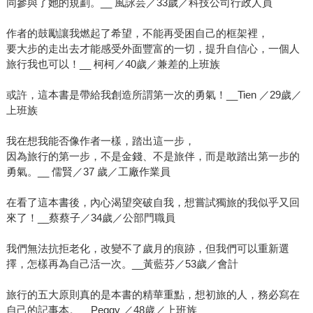
同參與了她的規劃。__ 風詠芸／33歲／科技公司行政人員
作者的鼓勵讓我燃起了希望，不能再受困自己的框架裡，
要大步的走出去才能感受外面豐富的一切，提升自信心，一個人
旅行我也可以！__ 柯柯／40歲／兼差的上班族
或許，這本書是帶給我創造所謂第一次的勇氣！__Tien ／29歲／
上班族
我在想我能否像作者一樣，踏出這一步，
因為旅行的第一步，不是金錢、不是旅伴，而是敢踏出第一步的
勇氣。__ 儒賢／37 歲／工廠作業員
在看了這本書後，內心渴望突破自我，想嘗試獨旅的我似乎又回
來了！__蔡蔡子／34歲／公部門職員
我們無法抗拒老化，改變不了歲月的痕跡，但我們可以重新選
擇，怎樣再為自己活一次。__黃藍芬／53歲／會計
旅行的五大原則真的是本書的精華重點，想初旅的人，務必寫在
自己的記事本。__Peggy ／48歲／上班族