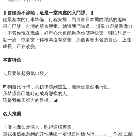
▎
冒險而不涉險，這是一堂獨處的入門課。▎
從最基本的行李準備、行程安排，到自家日本國內踩點的趣味，
飛向巴黎、台灣的新奇興奮。她讓我們知道， 想像力即是準備力
，不管你現在幾歲，好奇心永遠能夠為你儲存快樂，哪怕只是一
點一滴，或者當下你根本沒有察覺，那個勇敢出發的自己，正在
成長，正在改變。
本書特色
＼只要鼓起勇氣出發／
◤獨自旅行時，我彷彿感到重生，能夠更自然地行動。
我希望自己能時刻成為那樣的人。
這是我每天努力的目標。◢
名人推薦
「做功課如此深入，吃得這樣專業，
讓我相信她寫到的其他地區一定也是同樣內行……」__作家 王蘭