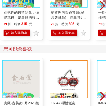
別把你的錢留到死：懂
窮查理的普通常識(紀
一期
得花錢，是最好的投資
念典藏版)：巴菲特50
那些
—理想人生的9大財務
年智慧合夥人查理．蒙
跨國
315
395
79
折
特價
元
79
折
特價
元
79
折
思維
格的人生哲學
版）
加入購物車
加入購物車
您可能會喜歡
典藏-古美術8月2026第
16647 櫻桃飯友
IM