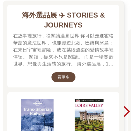
海外選品展 ✈️ STORIES &
JOURNEYS
在故事裡旅行，從閱讀遇見世界 你可以走進霍格
華茲的魔法世界， 也能漫遊北歐、巴黎與冰島；
在末日宇宙裡冒險， 或在某段溫柔的愛情故事裡
停留。 閱讀，從來不只是閱讀。 而是一場關於
世界、想像與生活感的旅行。 海外選品展，1折
起 限量空運商品，先搶先贏 週週商品更新
看更多