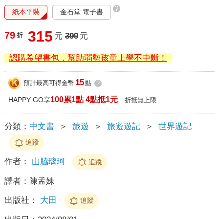
?
紙本平裝
金石堂 電子書
315
79
折
元
399
元
認購希望書包，幫助弱勢孩童上學不中斷！
15
預計最高可得金幣
點
?
100累1點 4點抵1元
HAPPY GO享
折抵無上限
分類：
中文書
＞
旅遊
＞
旅遊遊記
＞
世界遊記
追蹤
作者：
山脇璃珂
追蹤
譯者：
陳孟姝
出版社：
大田
追蹤