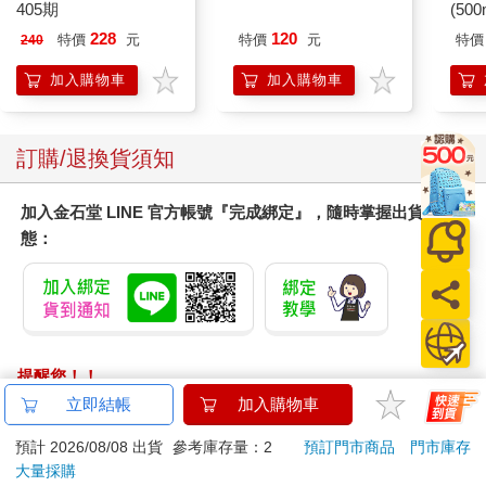
405期
(50
IMC
228
120
特價
元
特價
元
特價
240
加入購物車
加入購物車
訂購/退換貨須知
加入金石堂 LINE 官方帳號『完成綁定』，隨時掌握出貨動
態：
提醒您！！
金石堂及銀行均不會請您操作ATM! 如接獲電話要求您前往
立即結帳
加入購物車
ATM提款機，請不要聽從指示，以免受騙上當！
預計 2026/08/08 出貨
參考庫存量：2
預訂門市商品
門市庫存
退換貨須知：
大量採購