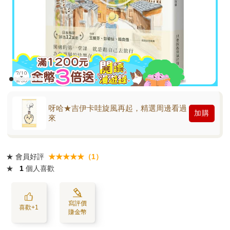
呀哈★吉伊卡哇旋風再起，精選周邊看過
加購
來
★
會員好評
★★★★★（1）
★
1
個人喜歡
寫評價
喜歡+1
賺金幣