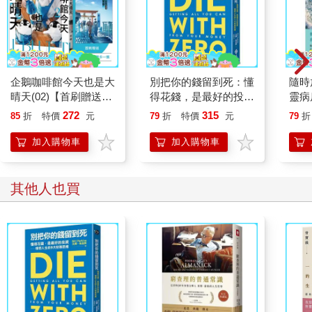
企鵝咖啡館今天也是大
別把你的錢留到死：懂
隨時
晴天(02)【首刷贈送
得花錢，是最好的投資
靈病
「謹賀新年」收藏卡】
—理想人生的9大財務
分
272
315
85
折
特價
元
79
折
特價
元
79
折
思維
加入購物車
加入購物車
其他人也買