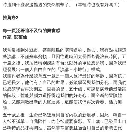
時遭到什麼浪漫豔遇的突然襲擊了。（年輕時也沒有好嗎？）
推薦序2
每一頁泛著迫不及待的興奮感
作家 彭菊仙
我常常接到外縣市、甚至離島的演講邀約，過去，我有點抗拒這
些演講，不僅舟車勞頓，且因往返時間太長而甚覺浪費時間。五
十歲之後，我居然特別感謝有台北以外的單位想起我，因為我已
經發展出一個人自由自在的「演講＋小旅行」模式。
我懂作者為什麼認為五十歲是一個人旅行最好的年齡，因為孩子
已經長大，他們有了自己的世界，必須學習與我們分化，而我們
也必須學習再次獨立。重要的是，五十歲，可說是病老前最活躍
的階段，體能與腦力還撐得起我們的好奇心，而全新的冒險體
驗，又能刺激出新的大腦迴路，這能使我們再次青春、活力無
限。
五十歲之後，生命已然進展到自省內觀的新境界，因此，獨自一
人卻不孤單，自我陪伴，內心卻豐潤多彩。五十歲，已發展出自
己獨特的品味與調性，當然非常需要且適合用自己的步調去旅