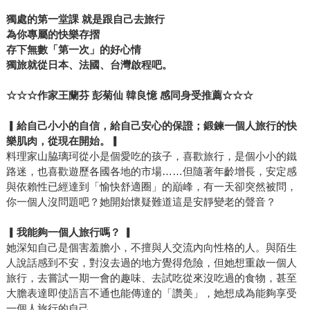
獨處的第一堂課 就是跟自己去旅行
為你專屬的快樂存摺
存下無數「第一次」的好心情
獨旅就從日本、法國、台灣啟程吧。
☆☆☆
作家王蘭芬 彭菊仙 韓良憶 感同身受推薦☆☆☆
▎
給自己小小的自信，給自己安心的保證；鍛鍊一個人旅行的快
樂肌肉，從現在開始。▎
料理家山脇璃珂從小是個愛吃的孩子，喜歡旅行，是個小小的鐵
路迷，也喜歡遊歷各國各地的市場……但隨著年齡增長，安定感
與依賴性已經達到「愉快舒適圈」的巔峰，有一天卻突然被問，
你一個人沒問題吧？她開始懷疑難道這是安靜變老的聲音？
▎
我能夠一個人旅行嗎？ ▎
她深知自己是個害羞膽小，不擅與人交流內向性格的人。與陌生
人說話感到不安，對沒去過的地方覺得危險，但她想重啟一個人
旅行，去嘗試一期一會的趣味、去試吃從來沒吃過的食物，甚至
大膽表達即使語言不通也能傳達的「讚美」，她想成為能夠享受
一個人旅行的自己。