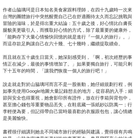
作者山脇璃珂是日本知名美食家跟料理師，在四十九歲時一次來
台灣的團體旅行中突然醒覺自己已在舒適圈待太久而忘記挑戰與
冒險的滋味，於是得出重大結論：五十歲之後，好心情比白膚長
腿貌美更吸引人，而獲取好心情的方式，除了最重要的健康外，
「能夠存下大量心情愉快回憶的就是進行『一個人的旅行』。」
而這存款足夠讓自己在六十幾、七十幾時，繼續提取續命。
而且就在五十歲生日當天，她深刻感受到，「啊，初次經歷的事
情正在減少，最後的事情增加了。」如果要獨自旅行，可能只剩
下十五年的時間，「讓我們恢復一個人的旅行吧！」
說走就走對於山脇璃珂而言不是一股衝動，她仔細規劃行程，例
如事先使用Google地圖大量記錄想去的地方，從容易的入手；細
節與安全也得重視，她會影印所有證件，放在行李箱與背包中，
甚至擔心錢包等重要物品丟失，在鞋底藏一張紙鈔以防萬一；行
李輕便為要，但記得帶自己當時最喜歡的衣服跟包包，讓心情總
是美麗愉快。
書裡很仔細講到她去不同城市旅行的經驗與建議，覺得很有共鳴