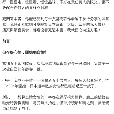
行，慢慢走、慢慢看、慢慢品味，不必在意任何人的眼光，更不
必配合任何人的喜好與腳程。
翻閱這本書，你能感受到每一頁都泛著作者迫不及待分享的興奮
感！我特別喜歡她分享關於日本京都、大阪、奈良的私人景點、
店家與驚喜美食！都還沒看完這本書，我就已心向遠方啦！
前言
儲存好心情，開始獨自旅行
當我五十歲的時候，深深地感到這真是好長一段路啊！這是第一
次被自己的年齡嚇一跳。
但是，我並不是唯一一個超過五十歲的人。每個人都會變老。從
二○二○年開始，日本過半數的女性都已經超過五十歲了。
所以，一想起全體女性的一半都在經歷視力模糊、臉上的皺紋在
睡覺時變得明顯，肩膀無法抬起，體重持續增加啊之類，就感覺
自己找到了同伴。