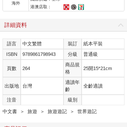
海外
港澳店取：
詳細資料
語言
中文繁體
裝訂
紙本平裝
ISBN
9789861798943
分級
普通級
商品規
頁數
264
25開15*21cm
格
適讀年
出版地
台灣
全齡適讀
齡
注音
級別
中文書
＞
旅遊
＞
旅遊遊記
＞
世界遊記