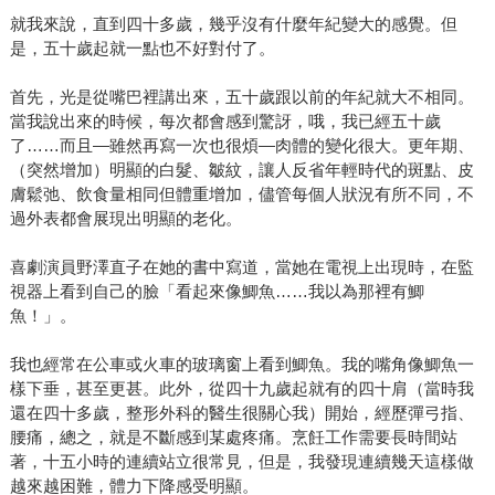
就我來說，直到四十多歲，幾乎沒有什麼年紀變大的感覺。但
是，五十歲起就一點也不好對付了。
首先，光是從嘴巴裡講出來，五十歲跟以前的年紀就大不相同。
當我說出來的時候，每次都會感到驚訝，哦，我已經五十歲
了……而且—雖然再寫一次也很煩—肉體的變化很大。更年期、
（突然增加）明顯的白髮、皺紋，讓人反省年輕時代的斑點、皮
膚鬆弛、飲食量相同但體重增加，儘管每個人狀況有所不同，不
過外表都會展現出明顯的老化。
喜劇演員野澤直子在她的書中寫道，當她在電視上出現時，在監
視器上看到自己的臉「看起來像鯽魚……我以為那裡有鯽
魚！」。
我也經常在公車或火車的玻璃窗上看到鯽魚。我的嘴角像鯽魚一
樣下垂，甚至更甚。此外，從四十九歲起就有的四十肩（當時我
還在四十多歲，整形外科的醫生很關心我）開始，經歷彈弓指、
腰痛，總之，就是不斷感到某處疼痛。烹飪工作需要長時間站
著，十五小時的連續站立很常見，但是，我發現連續幾天這樣做
越來越困難，體力下降感受明顯。