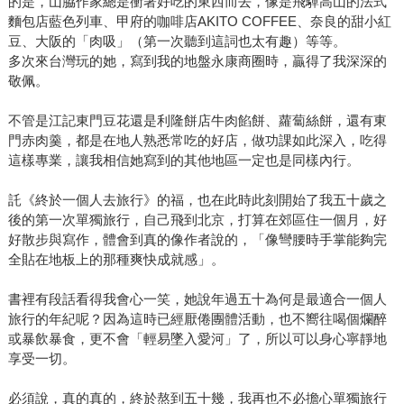
的是，山脇作家總是衝著好吃的東西而去，像是飛驒高山的法式
麵包店藍色列車、甲府的咖啡店AKITO COFFEE、奈良的甜小紅
豆、大阪的「肉吸」（第一次聽到這詞也太有趣）等等。
多次來台灣玩的她，寫到我的地盤永康商圈時，贏得了我深深的
敬佩。
不管是江記東門豆花還是利隆餅店牛肉餡餅、蘿蔔絲餅，還有東
門赤肉羹，都是在地人熟悉常吃的好店，做功課如此深入，吃得
這樣專業，讓我相信她寫到的其他地區一定也是同樣內行。
託《終於一個人去旅行》的福，也在此時此刻開始了我五十歲之
後的第一次單獨旅行，自己飛到北京，打算在郊區住一個月，好
好散步與寫作，體會到真的像作者說的，「像彎腰時手掌能夠完
全貼在地板上的那種爽快成就感」。
書裡有段話看得我會心一笑，她說年過五十為何是最適合一個人
旅行的年紀呢？因為這時已經厭倦團體活動，也不嚮往喝個爛醉
或暴飲暴食，更不會「輕易墜入愛河」了，所以可以身心寧靜地
享受一切。
必須說，真的真的，終於熬到五十幾，我再也不必擔心單獨旅行