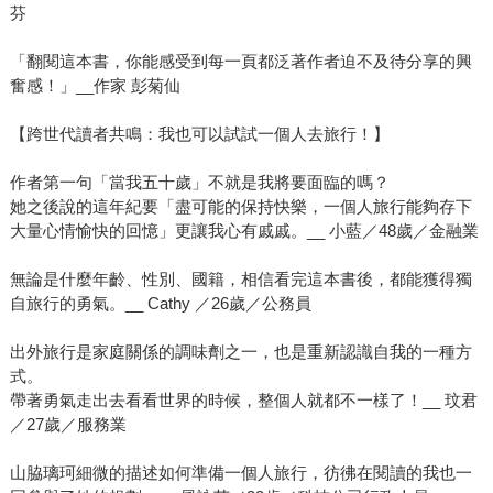
芬
「翻閱這本書，你能感受到每一頁都泛著作者迫不及待分享的興
奮感！」__作家 彭菊仙
【跨世代讀者共鳴：我也可以試試一個人去旅行！】
作者第一句「當我五十歲」不就是我將要面臨的嗎？
她之後說的這年紀要「盡可能的保持快樂，一個人旅行能夠存下
大量心情愉快的回憶」更讓我心有戚戚。__ 小藍／48歲／金融業
無論是什麼年齡、性別、國籍，相信看完這本書後，都能獲得獨
自旅行的勇氣。__ Cathy ／26歲／公務員
出外旅行是家庭關係的調味劑之一，也是重新認識自我的一種方
式。
帶著勇氣走出去看看世界的時候，整個人就都不一樣了！__ 玟君
／27歲／服務業
山脇璃珂細微的描述如何準備一個人旅行，彷彿在閱讀的我也一