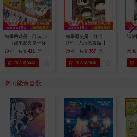
如果西遊是一群喵(1)
如果歷史是一群喵
請解
：《如果歷史是一群
(15)：大清風雲篇【萌
喵》作者最新力作，附
貓漫畫學歷史】
411
387
79
折
特價
元
79
折
特價
元
79
折
【首卷特典】拉頁
加入購物車
加入購物車
您可能會喜歡