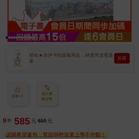
呀哈★吉伊卡哇旋風再起，精選周邊看過
加購
來
寫評價
喜歡+1
賺金幣
585
9
折
元
650
元
認購希望書包，幫助弱勢孩童上學不中斷！