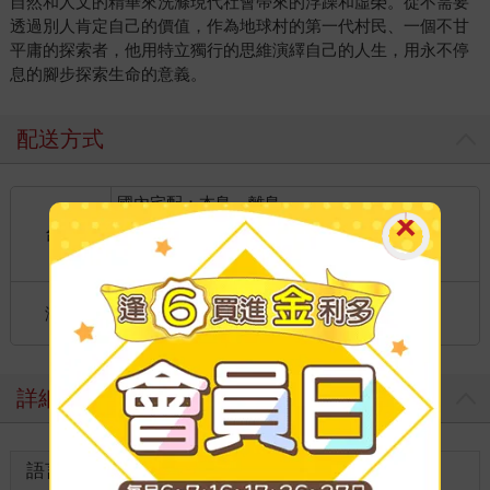
自然和人文的精華來洗滌現代社會帶來的浮躁和虛榮。從不需要
透過別人肯定自己的價值，作為地球村的第一代村民、一個不甘
平庸的探索者，他用特立獨行的思維演繹自己的人生，用永不停
息的腳步探索生命的意義。
配送方式
國內宅配：本島、離島
到店取貨：
台灣
不限金額免運費
國際快遞：全球
海外
港澳店取：
詳細資料
語言
中文繁體
裝訂
紙本平裝