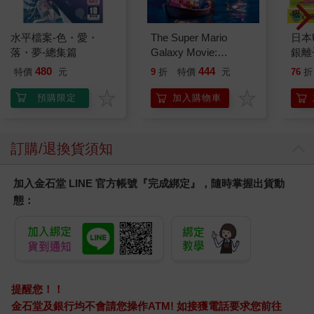
水平檔案-色・愛・
The Super Mario
日本U
落・夢-總集篇
Galaxy Movie:
銀離
Peach`s Birthday
乾爽
480
444
特價
元
9
折
特價
元
76
折
Surprise: The Super
墊2
Mario Galaxy Movie
防滲
預購限定
加入購物車
Storybook
尿色
品不
訂購/退換貨須知
加入金石堂 LINE 官方帳號『完成綁定』，隨時掌握出貨動
態：
提醒您！！
金石堂及銀行均不會請您操作ATM! 如接獲電話要求您前往