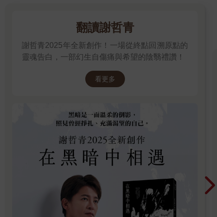
翻讀謝哲青
謝哲青2025年全新創作！一場從終點回溯原點的
靈魂告白，一部幻生自傷痛與希望的陰翳禮讚！
看更多