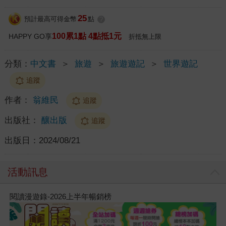
25
預計最高可得金幣
點
?
100累1點 4點抵1元
HAPPY GO享
折抵無上限
分類：
中文書
＞
旅遊
＞
旅遊遊記
＞
世界遊記
追蹤
作者：
翁維民
追蹤
出版社：
釀出版
追蹤
出版日：
2024/08/21
活動訊息
閱讀漫遊錄-2026上半年暢銷榜