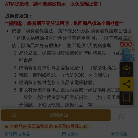
ATM提款機，請不要聽從指示，以免受騙上當！
退換貨須知：
**提醒您，鑑賞期不等於試用期，退回商品須為全新狀態**
依據「消費者保護法」第19條及行政院消費者保護處公告之
「通訊交易解除權合理例外情事適用準則」，以下商品購買
後，除商品本身有瑕疵外，將不提供7天的猶豫期：
易於腐敗、保存期限較短或解約時即將逾期。（如：生
鮮食品）
會
依消費者要求所為之客製化給付。（客製化商品）
報紙、期刊或雜誌。（含MOOK、外文雜誌）
員
經消費者拆封之影音商品或電腦軟體。
非以有形媒介提供之數位內容或一經提供即為完成之線
日
上服務，經消費者事先同意始提供。（如：電子書、電
子雜誌、下載版軟體、虛擬商品…等）
已拆封之個人衛生用品。（如：內衣褲、刮鬍刀、除毛
貨到通知
刀…等）
※ 本商品會員日滿額金幣加碼回饋最高15倍
若非上列種類商品，均享有到貨7天的猶豫期（含例假
日）。
預訂門市商品
門市庫存
大量採購