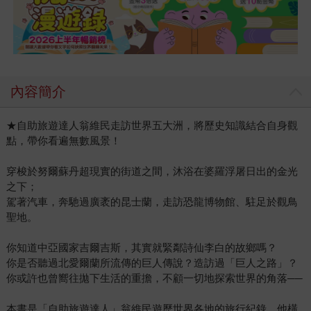
內容簡介
★自助旅遊達人翁維民走訪世界五大洲，將歷史知識結合自身觀
點，帶你看遍無數風景！
穿梭於努爾蘇丹超現實的街道之間，沐浴在婆羅浮屠日出的金光
之下；
駕著汽車，奔馳過廣袤的昆士蘭，走訪恐龍博物館、駐足於觀鳥
聖地。
你知道中亞國家吉爾吉斯，其實就緊鄰詩仙李白的故鄉嗎？
你是否聽過北愛爾蘭所流傳的巨人傳說？造訪過「巨人之路」？
你或許也曾嚮往拋下生活的重擔，不顧一切地探索世界的角落──
本書是「自助旅遊達人」翁維民遊歷世界各地的旅行紀錄，他橫