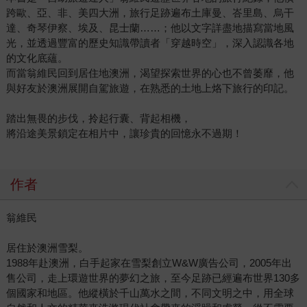
跨歐、亞、非、美四大洲，旅行足跡遍布土庫曼、峇里島、烏干
達、奇琴伊察、埃及、昆士蘭……；他以文字詳盡地描寫當地風
光，並透過豐富的歷史知識帶讀者「穿越時空」，深入認識各地
的文化底蘊。
而當翁維民回到居住地澳洲，渴望探索世界的心也不曾萎靡，他
與好友於澳洲展開自駕旅遊，在熟悉的土地上烙下旅行的印記。
踏出無畏的步伐，拎起行囊、背起相機，
將沿途美景鎖定在相片中，讓珍貴的回憶永不過期！
作者
翁維民
居住於澳洲雪梨。
1988年赴澳洲，白手起家在雪梨創立W&W廣告公司，2005年出
售公司，走上環遊世界的夢幻之旅，至今足跡已經遍布世界130多
個國家和地區。他縱橫於千山萬水之間，不同文明之中，用全球