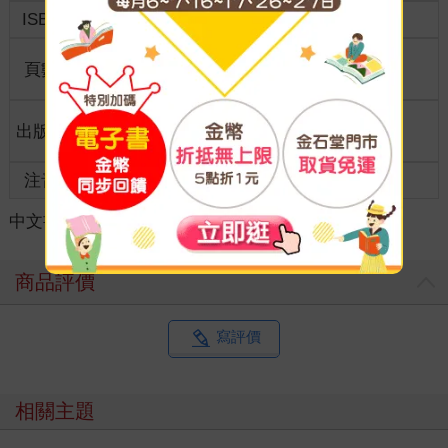
ISBN
9789864459056
分級
普通級
商品規
頁數
294
23*17*1.5
格
適讀年
出版地
台灣
全齡適讀
齡
注音
級別
中文書
＞
旅遊
＞
旅遊遊記
＞
世界遊記
商品評價
寫評價
相關主題