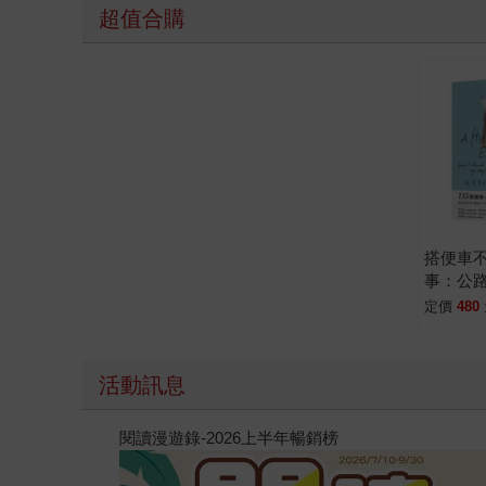
超值合購
搭便車
事：公路
公里的
定價
480
之間探
活動訊息
閱讀漫遊錄-2026上半年暢銷榜