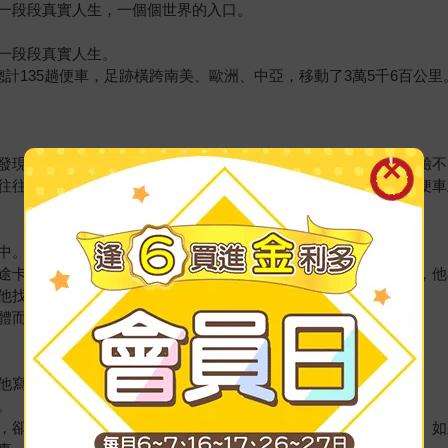
一段段真實人生，一個個世界的入口。
一段段真實人生。
計135趟便車，足跡橫跨南美、歐洲、中亞，移動了3萬5千6百公
發現，搭便車這個移動方式，能鑽入觀光手冊的留白、旅行團體驗不
往往有著相同特質。而地圖上的空白處「一定存在著什麼」，搭便車
中。
途卡車司機一起享用豐盛的微型流水席；人們與歷史建築合照時，他
他找到巴拉圭的蔣介石。
體而真實、刻骨銘心。
他寫的書。
。
，卻也都有共通的敘事主軸……連通每一個原本無關的隨機事件。如