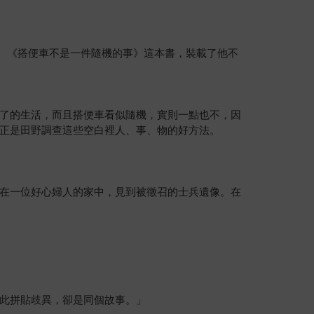
里。《搭便車不是一件隨機的事》這本書，裝載了他不
了的生活，而且搭便車看似隨機，實則一點也不，因
正是田野調查這些空白裡人、事、物的好方法。
在一位好心婦人的家中，見到被徵召的士兵遺像。在
此拼貼歧異，卻是同個故事。」