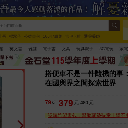
圭吾
楊双子
公益書包
16647續集
吉伊卡哇
通靈藥師
路邊攤新作
馬斯克
玩具總動員5
超慢跑
館
英文書
雜誌
電子書
文具
玩具親子
3C電玩
家
搭便車不是一件隨機的事：
在國與界之間探索世界
379
79
折
元
480
元
認購希望書包，幫助弱勢孩童上學不