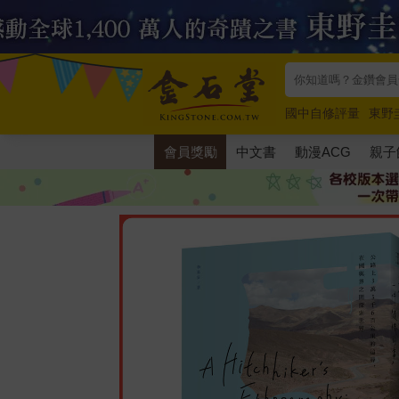
國中自修評量
東野
唯紅花綻放
奧德賽
會員獎勵
中文書
動漫ACG
親子