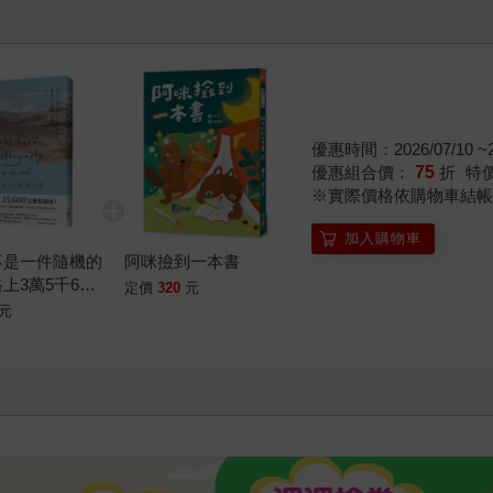
優惠時間：2026/07/10 ~20
優惠組合價：
75
折
特
※實際價格依購物車結帳
加入購物車
不是一件隨機的
阿咪撿到一本書
上3萬5千6百
定價
320
元
追尋，在國與界
元
索世界