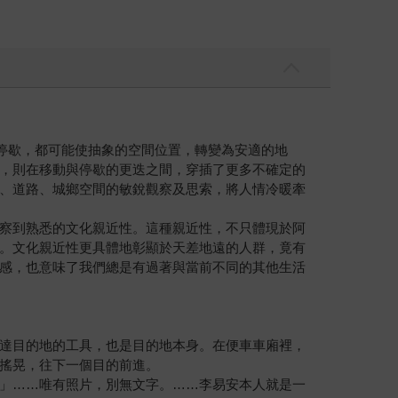
每處停歇，都可能使抽象的空間位置，轉變為安適的地
，則在移動與停歇的更迭之間，穿插了更多不確定的
、道路、城鄉空間的敏銳觀察及思索，將人情冷暖牽
察到熟悉的文化親近性。這種親近性，不只體現於阿
。文化親近性更具體地彰顯於天差地遠的人群，竟有
感，也意味了我們總是有過著與當前不同的其他生活
達目的地的工具，也是目的地本身。在便車車廂裡，
搖晃，往下一個目的前進。
」……唯有照片，別無文字。……李易安本人就是一