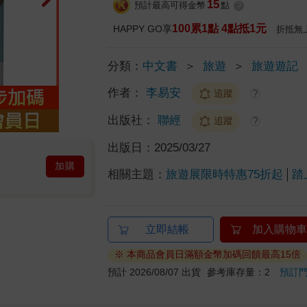
15
預計最高可得金幣
點
?
100累1點 4點抵1元
HAPPY GO享
折抵無
分類：
中文書
＞
旅遊
＞
旅遊遊記
作者：
李易安
追蹤
?
出版社：
聯經
追蹤
?
出版日：
2025/03/27
加購
相關主題：
旅遊展限時特惠75折起
踏
立即結帳
加入購物車
※ 本商品會員日滿額金幣加碼回饋最高15倍
預計 2026/08/07 出貨
參考庫存量：2
預訂