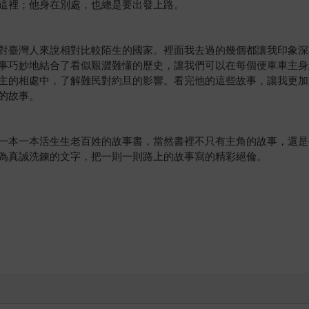
這裡；他身在別處，也總是要出發上路。
對臺灣人來說相對比較陌生的國家。裡面我去過的幾個都讓我印象深
事巧妙地結合了看似艱澀難懂的歷史，讓我們可以在每個便車車主身
主的相處中，了解難民對約旦的影響。看完他的這些故事，讓我更加
的故事。
一本一本活生生老百姓的故事書，當然書裡不只有主角的故事，還是
為真誠洗鍊的文字，把一則一則路上的故事寫的精彩絕倫。