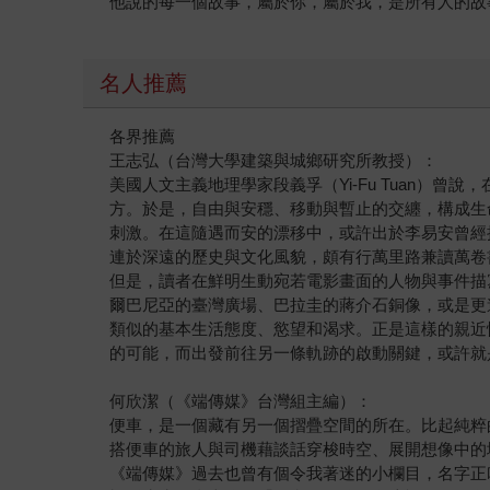
他說的每一個故事，屬於你，屬於我，是所有人的故
名人推薦
各界推薦
王志弘（台灣大學建築與城鄉研究所教授）：
美國人文主義地理學家段義孚（Yi-Fu Tuan
方。於是，自由與安穩、移動與暫止的交纏，構成生
刺激。在這隨遇而安的漂移中，或許出於李易安曾經
連於深遠的歷史與文化風貌，頗有行萬里路兼讀萬卷
但是，讀者在鮮明生動宛若電影畫面的人物與事件描
爾巴尼亞的臺灣廣場、巴拉圭的蔣介石銅像，或是更
類似的基本生活態度、慾望和渴求。正是這樣的親近
的可能，而出發前往另一條軌跡的啟動關鍵，或許就
何欣潔（《端傳媒》台灣組主編）：
便車，是一個藏有另一個摺疊空間的所在。比起純粹
搭便車的旅人與司機藉談話穿梭時空、展開想像中的
《端傳媒》過去也曾有個令我著迷的小欄目，名字正