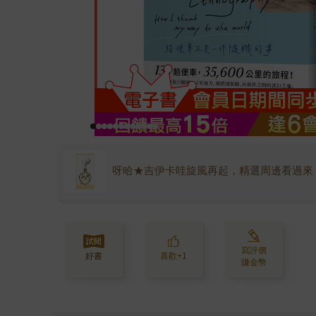
呀哈★吉伊卡哇旋風再起，精選周邊看過來
寫評價
好書
喜歡+1
賺金幣