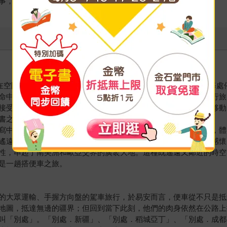
事，是世界的故事。
）曾說，在空間中移動促成自由，地方的暫止則令人安穩。漫漫移動中的
命中既普遍又獨特的紛繁場景與軌跡。李易安穿國越界的搭便車行旅
接受建築與城鄉研究的訓練，書中充滿有關地理、邊界、領土、移動
書之風。
寫中，遭逢的不只是滿盈的異國風味，反而在看似陌生的情景中，體
遙遠的吉爾吉斯東干人的中華文化殘餘，喚起某種他鄉遇故知的感懷
性，串起了南美洲和歐亞交界的廣袤大地。這種既遙遠又鄰近的時空
是一趟搭便車之旅。
的大眾運輸、手握方向盤的駕車旅行，於易安而言，便車從不只是抵
地圖，抵達無邊的疆界；但回到當下此刻，他們的肉身依然在公路上
叫「別處」。「別處．新疆」、「別處．稻城亞丁」、「別處．成都