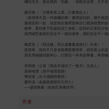
欄活生生、會走路的「別處」：他既在這裡，又不在
楊宗翰（「沙發客來上課」計畫發起人）：
《搭便車不是一件隨機的事》書裡提到的，幾乎都是
服易安的一點，就是他在書裡面將自己親身經歷的故
教學，看到東干民族的流亡身影；從與約旦車臣沙發
我們絕對會搭到完全不一樣的便車，遇到完全不一樣
陳柔安（《我沒錢，所以邊畫畫邊旅行》作者）：
搭便車，搭的不只是省路費那麼簡單，易安搭上的是
易安用細膩的眼和心，打開這一本本故事書，再用極
李明璁（公視《我在市場待了一整天》主持人）
巫師地理（高中地理老師）
畢恆達（台大城鄉所教授）
廖科溢（金鐘旅遊節目主持人）
──盛情推薦（依姓氏筆畫排序）
作者