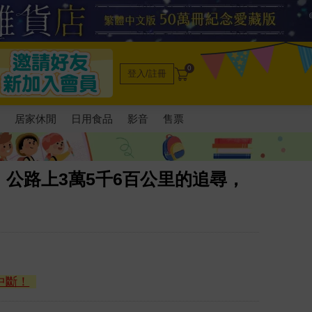
0
登入/註冊
電
居家休閒
日用食品
影音
售票
公路上3萬5千6百公里的追尋，
中斷！