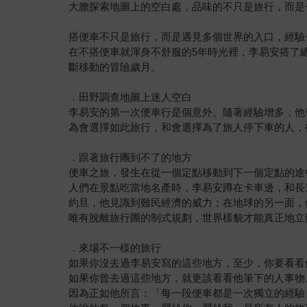
大膽探索地圖上的空白處，品味的不只是旅行，而是
搭便車不只是旅行，而是遇見多個世界的入口，經驗
在不搭便車就渾身不舒服的5年時光裡，李易安搭了總
斷移動的冒險歲月。
．田野調查地圖上迷人空白
李易安的第一次便車行是個意外。隨著經驗增多，他
為會選擇如此旅行，和會選擇為了旅人停下車的人，
．跟著旅行團到不了的地方
便車之旅，發生在從一個定點移動到下一個定點的途
人們在景點吃當地名產時，李易安蹲在卡車邊，和長
約旦，他見識到難民經濟的威力；在地球的另一面，
唯有脫離旅行團的制式規劃，世界樣貌才能真正地立
．來場不一樣的旅行
如果你沒去過李易安寫的這些地方，至少，你要看看
如果你曾去過這些地方，就更該看看他筆下的人事物
因為正如他所言：「每一段便車都是一次獨立的經驗