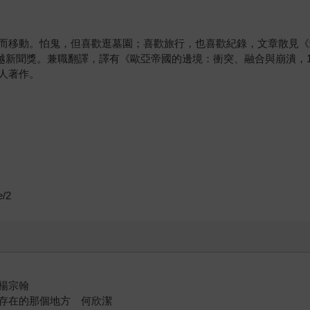
移動。怕鬼，但喜歡逛墓園；喜歡旅行，也喜歡紀錄，文章散見《端傳媒
越新聞獎。兼職翻譯，譯有《歐亞帝國的邊境：衝突、融合與崩潰，1
人著作。
e/2
楊宗翰
存在的那個地方 何欣潔