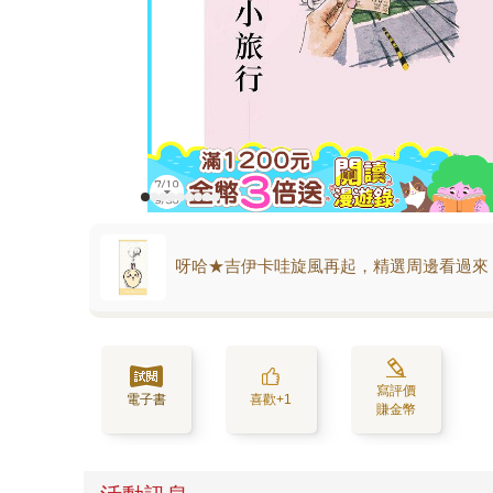
呀哈★吉伊卡哇旋風再起，精選周邊看過來
寫評價
電子書
喜歡+1
賺金幣