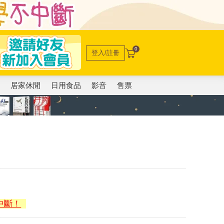
0
登入/註冊
電
居家休閒
日用食品
影音
售票
)
中斷！