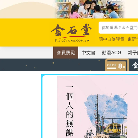
國中自修評量
東野
唯紅花綻放
奧德賽
會員獎勵
中文書
動漫ACG
親子