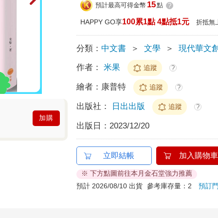
15
預計最高可得金幣
點
?
100累1點 4點抵1元
HAPPY GO享
折抵無
分類：
中文書
＞
文學
＞
現代華文
作者：
米果
追蹤
?
繪者：
康普特
追蹤
?
出版社：
日出出版
追蹤
?
加購
出版日：
2023/12/20
立即結帳
加入購物車
※ 下方點圖前往本月金石堂強力推薦
預計 2026/08/10 出貨
參考庫存量：2
預訂