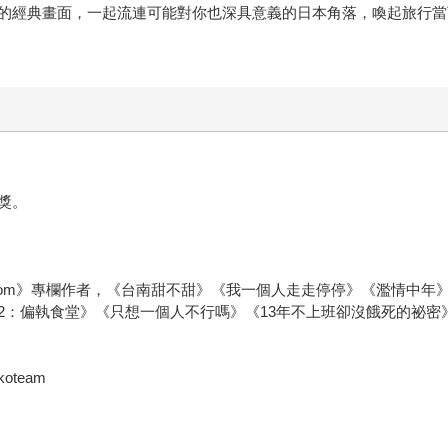
的經典畫面，一起流連可能對你也深具意義的日本角落，喚起旅行當
獎。
n.com》專欄作者，《台南甜不甜》《我一個人走走停停》《濫情中
2：偏執食堂》《只想一個人不行嗎》《13年不上班卻沒餓死的祕密
oteam