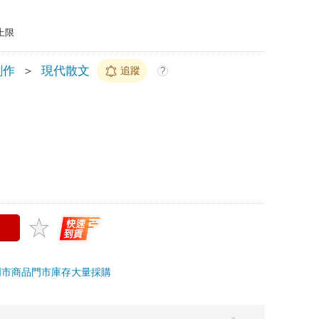
上限
創作
＞
現代散文
追蹤
?
門市商品
門市庫存
大量採購