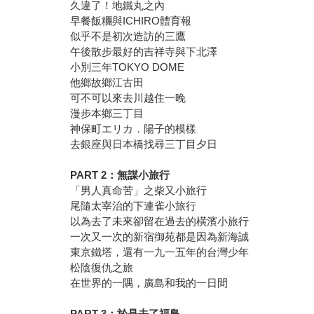
久違了！地鐵丸之內
早餐飯糰與ICHIRO體育報
似乎不是初次造訪的三鷹
午後散步最好的吉祥寺與下北澤
小別三年TOKYO DOME
他鄉故鄉江古田
可不可以來去川越住一晚
漫步本鄉三丁目
神保町エリカ．陽子的模樣
去銀座與日本橋找尋三丁目夕日
PART 2：無謀小旅行
「男人真命苦」之柴又小旅行
尾隨太宰治的下連雀小旅行
以為去了未來卻留在過去的橫濱小旅行
一次又一次的新宿御苑都是因為新海誠
東京鐵塔，還有一九一五年的台灣少年
松陰復仇之旅
在世界的一隅，廣島和我的一日間
PART 3：於是去了福島