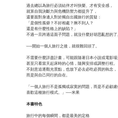
過去總以為旅行必須結伴才叫快樂、才有安全感，
就算自我決斷力與危機防禦力都提升了，
還要面對身邊人對於獨自出國旅行的質疑：
「是個性孤僻？不好相處？揪不到人？
還是有什麼性格上的缺陷？」
不過一旦跨過這面子問題，就沒什麼好胡思亂想的了
──開始一個人旅行之後，就很難回頭了。
不需要什麼詳盡計畫，可能跟隨著日本小說或電影場
甚至只看當天起床時的心情，隨興安排或調整行程。
不刻意追逐觀光景點，也放下必去必吃必買的執念，
而是與自己同行的自在。
「一個人旅行不是孤獨或寂寞的問題，而是不必顧慮
喜歡這種旅行模式。」──米果
本書特色
旅行中的每個瞬間，都是最美的定格