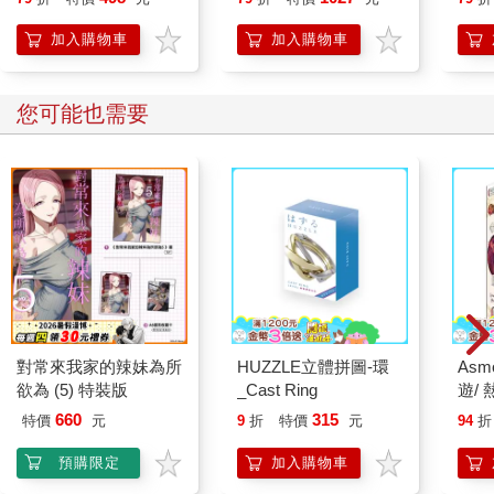
加入購物車
加入購物車
您可能也需要
對常來我家的辣妹為所
HUZZLE立體拼圖-環
As
欲為 (5) 特裝版
_Cast Ring
遊/
Pina
660
315
特價
元
9
折
特價
元
94
折
預購限定
加入購物車