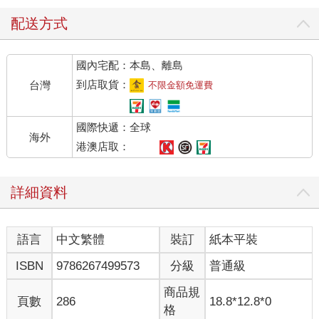
就算我不斷空洞地呼籲「這本書很有趣！」也無法吸引你往下
看。我應該要介紹這本書的內容。
配送方式
讓各位久等了，接下來才是真正的「前言」。
抱歉，我太晚自我介紹了，我是愛死歷史、出版過好幾本歷史解
國內宅配：本島、離島
說書的吉本興業諧星，Broadcast!!的房野。
到店取貨：
台灣
不限金額免運費
這是一本日本史的入門書。
這本《日本史新解：超現代語譯的歷史奇遇》，一股腦塞滿了趁
國際快遞：全球
我們這群大人不注意時默默更新的歷史，將令人費解的歷史解說
海外
消化成簡單的解釋。
港澳店取：
這本書的架構相當單純，由房野我先寫，再由河合老師寫出詳
解，出爐的文章由你來讀。你覺得很有趣，推薦給別人，這本書
詳細資料
暢銷，就這樣。
這就是本書的架構。
語言
中文繁體
裝訂
紙本平裝
房野我負責的是書名中的「超現代語譯」，大致來說就是「複習
的部分」，告訴各位讀者「這件事是這樣發生的喔」，請大家再
ISBN
9786267499573
分級
普通級
次確認知名的歷史人物和事件的內容，當作閱讀河合老師的部分
之前的預習。
商品規
頁數
286
18.8*12.8*0
其中也會不時提到一些最新的研究，但這只是我個人消化眾多歷
格
史學家、歷史研究家的研究結果後，所做的簡單解說。不過，這