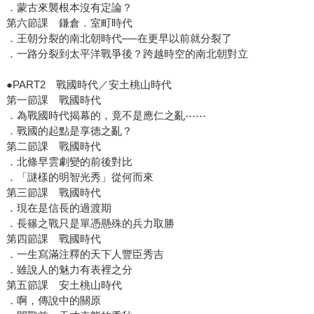
．蒙古來襲根本沒有定論？
第六節課 鎌倉．室町時代
．王朝分裂的南北朝時代──在更早以前就分裂了
．一路分裂到太平洋戰爭後？跨越時空的南北朝對立
●PART2 戰國時代／安土桃山時代
第一節課 戰國時代
．為戰國時代揭幕的，竟不是應仁之亂⋯⋯
．戰國的起點是享德之亂？
第二節課 戰國時代
．北條早雲劇變的前後對比
．「謎樣的明智光秀」從何而來
第三節課 戰國時代
．現在是信長的過渡期
．長篠之戰只是單憑懸殊的兵力取勝
第四節課 戰國時代
．一生寫滿注釋的天下人豐臣秀吉
．雖說人的魅力有表裡之分
第五節課 安土桃山時代
．啊，傳說中的關原