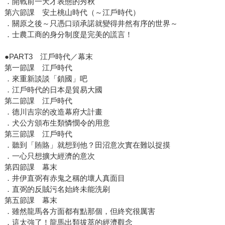
．開戰前一天才表態的秀秋
第六節課 安土桃山時代（～江戶時代）
．關原之後～只憑口頭承諾就變得井然有序的世界～
．士農工商的身分制度是完美的謊言！
●PART3 江戶時代／幕末
第一節課 江戶時代
．來重新談談「鎖國」吧
．江戶時代的日本是貿易大國
第二節課 江戶時代
．德川吉宗的改造幕府大計畫
．犬公方頒布生類憐憫令的用意
第三節課 江戶時代
．聽到「賄賂」就想到他？田沼意次實在難以捉摸
．一心只想擴大經濟的意次
第四節課 幕末
．井伊直弼有赤鬼之稱的壞人真面目
．直弼的反賊污名始終未能洗刷
第五節課 幕末
．雖然龍馬各方面都有點那個，但終究很厲害
．這太強了！龍馬出類拔萃的經濟觀念