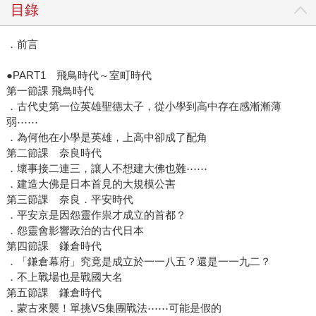
目錄
．前言
●PART1 飛鳥時代～室町時代
第一節課 飛鳥時代
．古代史第一位英雄聖德太子，從小學到高中存在感漸漸薄
弱⋯⋯
．為何他在小學是英雄，上高中卻成了配角
第二節課 奈良時代
．壞事接二連三，讓人不想建大佛也難⋯⋯
．建造大佛是日本首見的大規模公害
第三節課 奈良．平安時代
．平安京是因怨靈作祟才成立的首都？
．怨靈會影響政治的古代日本
第四節課 鎌倉時代
．「鎌倉幕府」究竟是成立於一一八五？還是一一九二？
．不上戰場也是戰國大名
第五節課 鎌倉時代
．蒙古來襲！單挑VS集團戰法⋯⋯可能是假的