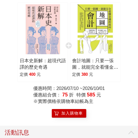
日本史新解：超現代語
會計地圖：只要一張
譯的歷史奇遇
圖，就能完全看懂金錢
的流向！
定價
400
元
定價
380
元
優惠時間：2026/07/10 ~2026/10/01
優惠組合價：
75
折
特價
585
元
※實際價格依購物車結帳為主
加入購物車
活動訊息