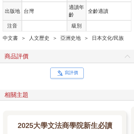
都是我絞盡腦汁寫出來的，好讓更多人可以輕鬆閱讀、產生興
適讀年
出版地
台灣
全齡適讀
趣。
齡
注音
級別
河合老師的部分是「最新歷史研究」。這部分有趣到連喜歡歷史
的我也興奮得讚嘆不已。河合老師連我丟出的刁難致命傳球（問
中文書
＞
人文歷史
＞
亞洲史地
＞
日本文化/民族
題），也能流暢地回答，他還大方地傳授現階段所有最新的歷史
研究，而且選的內容不會太過偏門，可以引起大家的興趣。能夠
做到這種程度的，只有我（擅自在心裡）尊稱為師父的河合老師
商品評價
了。
我打從心底希望大家現在就能馬上進入本篇。
寫評價
「前言」要是寫太長也很那個，所以後面是寫給願意繼續看下去
的讀者。我要再多傳遞一些訊息給如此奇特的你，當作「前言」
的結尾。
相關主題
●給成年的讀者
近年歷史研究的發展十分出色，大家在學生時期讀的課本與現在
的課本，有很多地方寫的完全不一樣。不僅如此，還陸續有新的
2025大學文法商學院新生必讀
說法尚未反映在現在的課本裡。
沒有接觸過的領域知識激發了我求知的好奇心，讓我想要跟大家