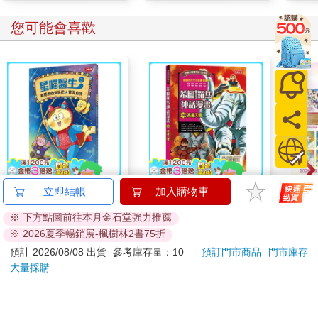
您可能會喜歡
【電子書】星喵醫生
希臘羅馬神話漫畫
劇場版
立即結帳
加入購物車
3─ 聽聽我的煩惱吧-實
36：高盧入侵
之空
※ 下方點圖前往本月金石堂強力推薦
現自我
樂部 
231
316
特價
元
79
折
特價
元
特價
※ 2026夏季暢銷展-楓樹林2書75折
Par
電子書
加入購物車
預計 2026/08/08 出貨
參考庫存量：10
預訂門市商品
門市庫存
大量採購
訂購/退換貨須知