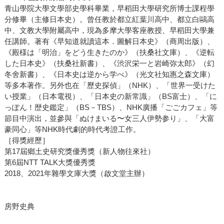
青山學院大學文學部史學科畢業，早稻田大學研究所博士課程學
分修畢（主修日本史）。曾任教於都立紅葉川高中、都立白鷗高
中、文教大學附屬高中，現為多摩大學客座教授、早稻田大學兼
任講師。著有《早知道就讀這本．圖解日本史》（商周出版）、
《殿様は「明治」をどう生きたのか》（扶桑社文庫）、《逆転
した日本史》（扶桑社新書）、《渋沢栄一と岩崎弥太郎》（幻
冬舍新書）、《日本史は逆から学べ》（光文社知惠之森文庫）
等多本著作。另外也在「歷史探偵」（NHK）、「世界一受けた
い授業」（日本電視）、「日本史の新常識」（BS富士）、「に
っぽん！歴史鑑定」（BS－TBS）、NHK廣播「ごごカフェ」等
節目中演出，並參與「ぬけまいる〜女三人伊勢参り」、「大富
豪同心」等NHK時代劇的時代考證工作。
［得獎經歷］
第17屆鄉土史研究獎優秀獎（新人物往來社）
第6屆NTT TALK大獎優秀獎
2018、2021年雜學文庫大獎（啟文堂主辦）
房野史典