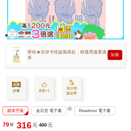
呀哈★吉伊卡哇旋風再起，精選周邊看過
加購
來
寫評價
好書
喜歡+1
賺金幣
?
紙本平裝
金石堂 電子書
Readmoo 電子書
316
79
折
元
400
元