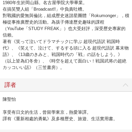
1980年生於岡山縣。名古屋學院大學畢業。
在搞笑雙人組「Broadcast!!」中負責吐槽。
對戰國的愛無與倫比，組成歷史迷諧星團體「Rokumonger」，積
極從事推廣歷史的活動。為孩子傳達歷史趣味的課程
（YouTube「STUDY FREAK」）也大受好評，深受歷史專家的
信賴。
著有《笑って泣いてドラマチックに学ぶ 超現代語訳 戦国時
代》、《笑えて、泣けて、するする頭に入る 超現代語訳 幕末物
語》、《13歳のきみと、戦国時代の「戦」の話をしよう。》
（以上皆為幻冬舍）、《時空を超えて面白い！戦国武将の超絶
カッコいい話》（三笠書房）。
譯者
陳聖怡
享受有日文的生活，曾留學東京，熱愛筆譯。
譯有《重新相處的勇氣》及多種歷史、旅遊、生活實用書。