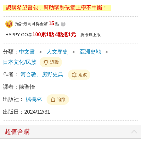
認購希望書包，幫助弱勢孩童上學不中斷！
15
預計最高可得金幣
點
?
100累1點 4點抵1元
HAPPY GO享
折抵無上限
分類：
中文書
＞
人文歷史
＞
亞洲史地
＞
日本文化/民族
追蹤
作者：
河合敦、房野史典
追蹤
譯者：
陳聖怡
出版社：
楓樹林
追蹤
出版日：
2024/12/31
超值合購