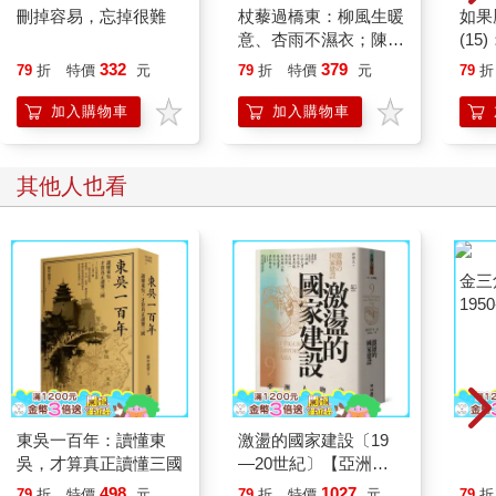
刪掉容易，忘掉很難
杖藜過橋東：柳風生暖
如果
意、杏雨不濕衣；陳亮
(1
恭談以心轉境的適齡漫
貓漫
332
379
79
折
特價
元
79
折
特價
元
79
折
想
加入購物車
加入購物車
其他人也看
東吳一百年：讀懂東
激盪的國家建設〔19
金三
吳，才算真正讀懂三國
—20世紀〕【亞洲人
1950
物史9】
498
1027
79
折
特價
元
79
折
特價
元
79
折