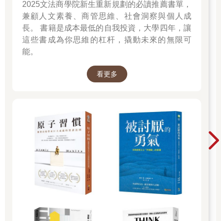
2025文法商學院新生重新規劃的必讀推薦書單，
分享歷史的話題，所以才寫了這本書。
兼顧人文素養、商管思維、社會洞察與個人成
如果我們有機會見面，再讓我聽你談談你熟悉的領域話題作為交
長。 書籍是成本最低的自我投資，大學四年，讓
換吧。
這些書成為你思維的杠杆，撬動未來的無限可
●給熟悉日本史的成年讀者
能。
本書收錄的話題，你或許都已經知道了。所以我要拜託你這位歷
史博士，為了「更進一步將歷史的趣味廣傳出去」，希望你能成
看更多
為本書架構的一部分，幫忙擔任推銷大使，告訴大家「這本書很
棒喔」。麻煩你了。
●給還在上學的讀者
當你在看這本書時，可能會遇到有點艱澀的詞彙，不只是歷史用
語，應該也會有一些比較難的詞語和句型表現。
這時，要請你翻開字典或上網查詢這些詞，很抱歉讓你做這麼麻
煩的事。
不過，重要的是故事的脈絡。什麼人因為什麼心思去做了什麼
事，最後得到什麼結果。雖然艱深的文章可能會妨礙你讀下去，
不過你可以之後再完整理解這些詞句也沒有關係。
我希望你能先知道故事。各個時代的人都有各自不同的想法，請
你一定要了解清楚。