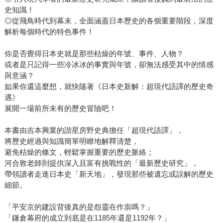
史知識！
◎從飛鳥時代到幕末，全面涵蓋日本歷史的各個重要階段，深度
解析每個時代的特色事件！
你是否覺得日本史就是那些枯燥的年號、事件、人物？
或者是只記得一些冷冰冰的事實與年號，卻無法感受其中的情感
與意涵？
如果你還這麼想，就快隨著《日本史新解：超現代語譯的歷史奇
遇》
展開一場前所未有的歷史冒險吧！
本書由吉本興業的諧星房野史典擔任「超現代語譯」，
將歷史經過與知識簡單明瞭地解釋清楚，
避免枯燥的條文，輕鬆掌握重要的歷史脈絡；
河合敦老師則提供深入且富有挑戰性的「最新歷史研究」，
帶領讀者走進日本史「新天地」，發現那些被遺忘或誤解的歷史
細節。
「平安京的建設背後真的是怨靈在作祟嗎？」
「鎌倉幕府的成立到底是在1185年還是1192年？」