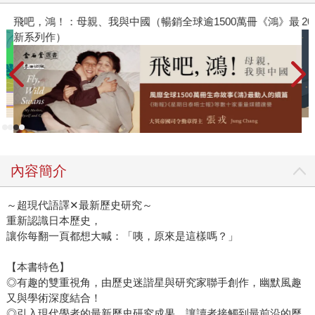
飛吧，鴻！：母親、我與中國（暢銷全球逾1500萬冊《鴻》最
2
新系列作）
內容簡介
～超現代語譯✕最新歷史研究～
重新認識日本歷史，
讓你每翻一頁都想大喊：「咦，原來是這樣嗎？」
【本書特色】
◎有趣的雙重視角，由歷史迷諧星與研究家聯手創作，幽默風趣
又與學術深度結合！
◎引入現代學者的最新歷史研究成果，讓讀者接觸到最前沿的歷