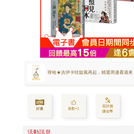
呀哈★吉伊卡哇旋風再起，精選周邊看過來
寫評價
好書
喜歡+1
賺金幣
活動訊息