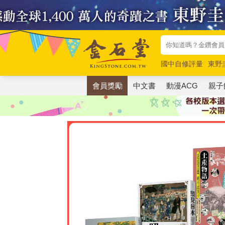
國中自修評量
東野
唯紅花綻放
奧德賽
會員獎勵
中文書
動漫ACG
親子