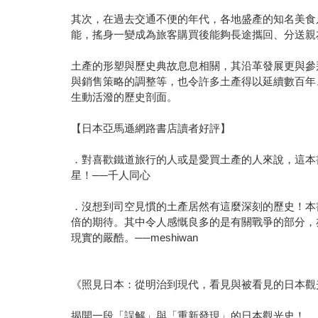
其次，在過去交通不便的年代，各地盛產的知名美食
能，搖身一變成為旅客購買後能夠長途攜回、分送親
土產的形塑與歷史典故息息相關，其沿革發展更與參
與銷售策略的調整等，也令許多土產得以延續數百年
生動活潑的歷史剖面。
【日本亞馬遜網路書店讀者好評】
．對喜歡鐵道旅行的人或是愛買土產的人來說，這本
星！──千人同心
．沒想到司空見慣的土產居然有這麼深刻的歷史！本
倍的期待。其中令人感慨良多的是有關戰爭的部分，
現實的嚴酷。──meshiwan
《照見日本：從明治到現代，看見與被看見的日本觀
揭開一段「誤解」與「重新發現」的日本觀光史！