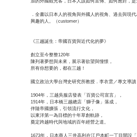
加的外國觀光客，日本人該如何宣傳、如何應對，是這本
．全書以日本人的視角與外國人的視角、過去與現代
興趣的人。（customer）
《三越誕生：帝國百貨與近代化的夢》
創立至今整整120年
陳列著夢想與未來，展示著欲望與憧憬，
所有你想要的，都在三越！
國立政治大學台灣史研究所教授．李衣雲／專文導讀
1904年，三越吳服店發表「百貨公司宣言」，
1914年，日本橋三越總店「獅子像」落成，
伴隨帝國擴張，引領流行文化，
以東洋第一為目標的十年草創軌跡，
奠定跨越時代與地域的百年經營之道。
1673年，日本商人三井高利在江戶本町一丁目開