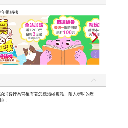
飛吧，鴻！：母
的消費行為背後有著怎樣錯縱複雜、耐人尋味的歷
旅！