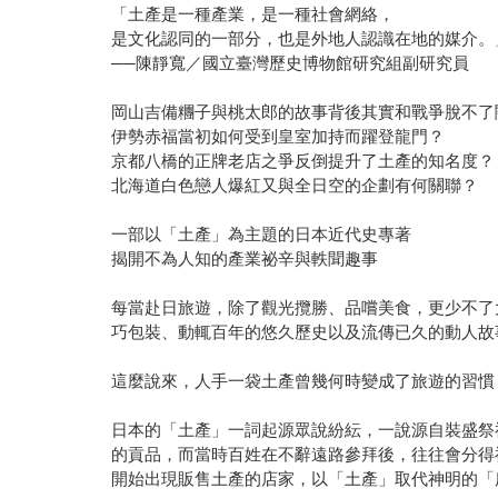
「土產是一種產業，是一種社會網絡，
是文化認同的一部分，也是外地人認識在地的媒介。
──陳靜寬／國立臺灣歷史博物館研究組副研究員
岡山吉備糰子與桃太郎的故事背後其實和戰爭脫不了
伊勢赤福當初如何受到皇室加持而躍登龍門？
京都八橋的正牌老店之爭反倒提升了土產的知名度？
北海道白色戀人爆紅又與全日空的企劃有何關聯？
一部以「土產」為主題的日本近代史專著
揭開不為人知的產業祕辛與軼聞趣事
每當赴日旅遊，除了觀光攬勝、品嚐美食，更少不了
巧包裝、動輒百年的悠久歷史以及流傳已久的動人故
這麼說來，人手一袋土產曾幾何時變成了旅遊的習慣
日本的「土產」一詞起源眾說紛紜，一說源自裝盛祭神
的貢品，而當時百姓在不辭遠路參拜後，往往會分得
開始出現販售土產的店家，以「土產」取代神明的「