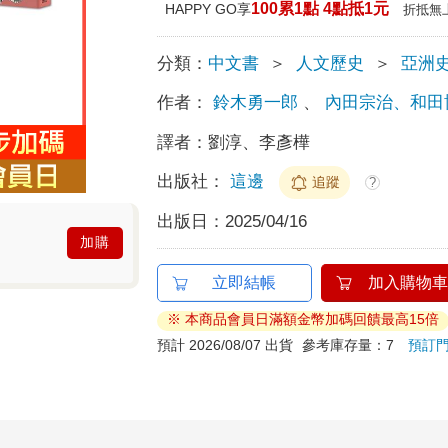
100累1點 4點抵1元
HAPPY GO享
折抵無
分類：
中文書
＞
人文歷史
＞
亞洲
作者：
鈴木勇一郎
、
內田宗治、和田
譯者：
劉淳、李彥樺
出版社：
這邊
追蹤
?
出版日：
2025/04/16
加購
立即結帳
加入購物車
※ 本商品會員日滿額金幣加碼回饋最高15倍
預計 2026/08/07 出貨
參考庫存量：7
預訂