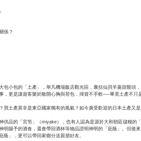
」
關係？
大包小包的「土產」，舉凡機場飯店觀光區，囊括仙貝羊羹甜饅頭，
事，更是讓遊客樂於敞開心胸與荷包，掃貨不手軟──畢竟土產不只
？買土產莫非是東亞國家獨有的風氣？如今廣受歡迎的日本土產又是
供品的「宮笥」（miyake），也有人認為是源於大和朝廷儲糧的「屯
神明賜予的酒食，還會帶回酒杯等物品證明神明的「庇蔭」。但後來
庇蔭」，更可以帶回家鄉分送親朋好友。