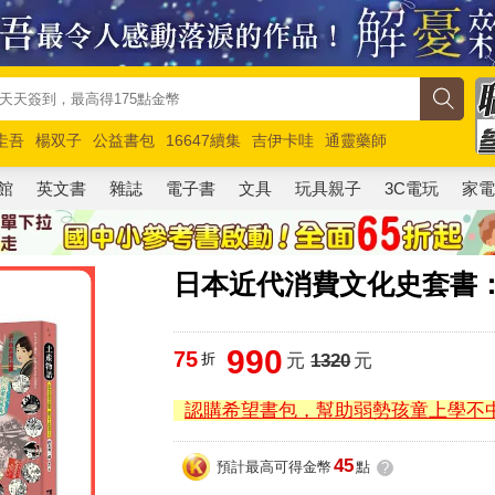
圭吾
楊双子
公益書包
16647續集
吉伊卡哇
通靈藥師
路邊攤新作
馬斯克
玩具總動員5
超慢跑
館
英文書
雜誌
電子書
文具
玩具親子
3C電玩
家
日本近代消費文化史套書
990
75
折
元
1320
元
認購希望書包，幫助弱勢孩童上學不
45
預計最高可得金幣
點
?