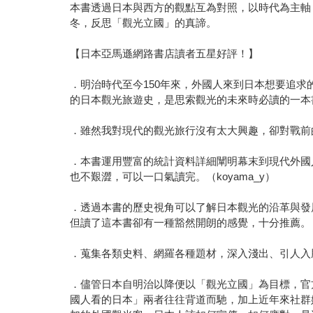
本書透過日本與西方的觀點互為對照，以時代為主軸
冬，反思「觀光立國」的真諦。
【日本亞馬遜網路書店讀者五星好評！】
．明治時代至今150年來，外國人來到日本想要追
的日本觀光旅遊史，是思索觀光的未來時必讀的一本書。
．雖然我對現代的觀光旅行沒有太大興趣，卻對戰前
．本書運用豐富的統計資料詳細闡明幕末到現代外國
也不艱澀，可以一口氣讀完。（koyama_y）
．透過本書的歷史視角可以了解日本觀光的沿革與發
但讀了這本書卻有一種豁然開朗的感覺，十分推薦。（bio
．蒐集各類史料、網羅各種題材，深入淺出、引人入勝。
．儘管日本自明治以降便以「觀光立國」為目標，官
國人看的日本」兩者往往背道而馳，加上近年來社群