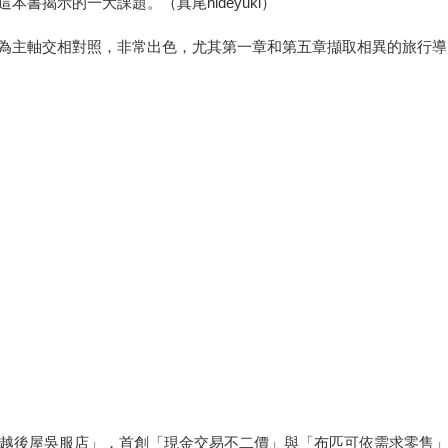
書揭示的一大課題。（真尾hideyuki）
為主軸交相對照，非常出色，尤其第一章和第五章擷取相異的旅行導
設「越後屋吳服店」，首創「現金交易不二價」與「布匹可依需求零售