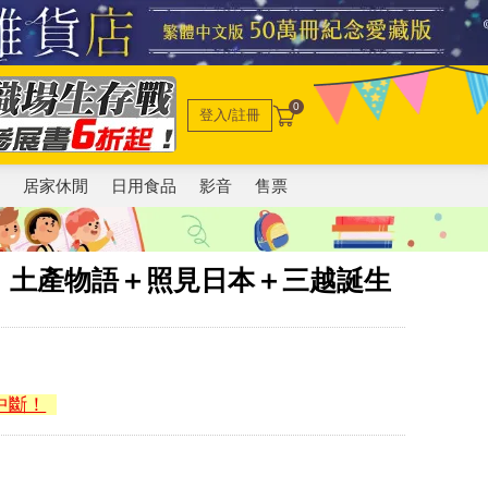
0
登入/註冊
電
居家休閒
日用食品
影音
售票
：土產物語＋照見日本＋三越誕生
中斷！