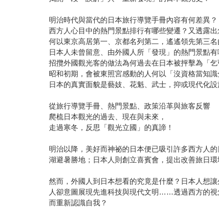
明治時代與當代的日本旅行導覽手冊內容有何差異？
西方人心目中的熱門景點排行有哪些變遷？又透露出
何以東京高居第一、京都名列第二，遙遙領先第三名
日本人未曾留意、由外國人所「發現」的熱門景點有
招攬外國觀光客的做法為何過去在日本被抨擊為「乞
昭和初期，會被東照宮感動的人何以「沒資格當知識
日本的真實面貌是藝妓、花魁、武士，抑或現代化設
從旅行導覽手冊、熱門景點、政策沿革與旅客反響
爬梳日本觀光的過去、現在與未來，
走過寒冬，反思「觀光立國」的真諦！
明治以降，美好而神祕的日本便已吸引許多西方人的
湖避暑勝地；日本人則創立喜賓會，提出改善旅日環
然而，外國人到日本想看的究竟是什麼？日本人想讓
人卻意圖展現先進科技與現代文明……透過西方的視
而重新認識自我？