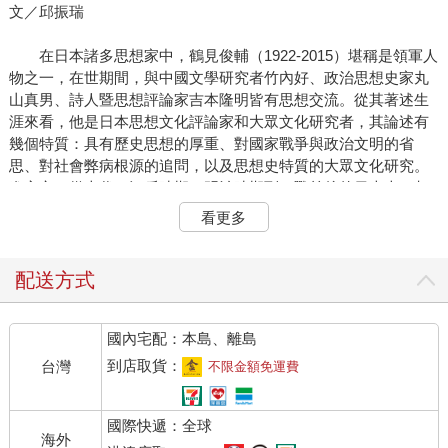
文／邱振瑞
在日本諸多思想家中，鶴見俊輔（1922-2015）堪稱是領軍人
物之一，在世期間，與中國文學研究者竹內好、政治思想史家丸
山真男、詩人暨思想評論家吉本隆明皆有思想交流。從其著述生
涯來看，他是日本思想文化評論家和大眾文化研究者，其論述有
幾個特質：具有歷史思想的厚重、對國家戰爭與政治文明的省
思、對社會弊病根源的追問，以及思想史特質的大眾文化研究。
進言之，從古代、江戶時期、明治時期到二戰前後的日本史，都
納進他辯證批判的視野中。他終其一生勤奮寫作，參與各種講座
看更多
和對談，編著和合著近百種，出版《鶴見俊輔集》（全十二卷，
筑摩書房）、《鶴見俊輔集．續》（全五卷，筑摩書房）、《鶴
見俊輔座談》（全十卷，晶文社）、《鶴見俊輔書評集成》（全
配送方式
三卷，みすず書房），這些文字帶給日本戰後的言論思想界很大
影響。
國內宅配：本島、離島
家族背景與戰爭體驗
到店取貨：
台灣
不限金額免運費
鶴見俊輔出生於一九二二年，家族背景顯赫，父親鶴見祐輔
國際快遞：全球
曾任日本政府高級官員，出任過眾議院議員和厚生大臣等職，亦
海外