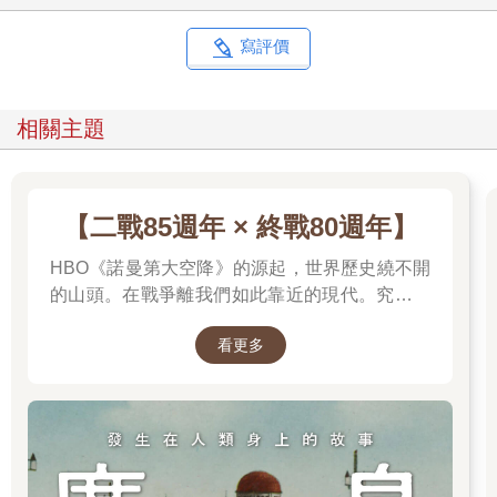
返國探親期間，拜訪了民藝家柳宗悅。其後，他對於柳宗悅的思
想研究，收錄於《鶴見俊輔集．續四》中。夏末，他返回美國，
寫評價
卻遇上了大麻煩，遭到洛杉磯港移民局的暫時拘留。到了秋季，
日本學專家艾里謝也夫和賴肖和正在編寫日語教科書，鶴見與胞
姊和子通力協助。翌年春天，他著手撰寫畢業論文《論威廉．詹
相關主題
姆斯的實用主義哲學》。夏季，他有一機會，在紐約日本文化會
館圖書館打工，認識了美國作家和社會運動家海倫．凱勒。但十
一月下旬，美日關係卻出現了詭譎的前兆。日本大使館若杉大使
來函通知，要他即刻到西海岸搭乘船艦返回日本！果真，十二月
【二戰85週年 × 終戰80週年】
八日，因日本偷襲珍珠港，美日兩國正式宣戰了，但他並沒有束
裝返國。年底左右，他寫了一封家書，委託國際紅十字會轉交家
HBO《諾曼第大空降》的源起，世界歷史繞不開
人，說他第三學年前期考試成績第一名。
的山頭。在戰爭離我們如此靠近的現代。究竟是
接下來，鶴見俊輔開始迎來了厄運之年。留美期間，鶴見的
什麼力量驅動全球上億名男女，投入這場空前絕
無政府主義思想，引來了美國聯邦調查部門的注意。就思想根源
看更多
後、影響至今的軍事衝突？我們站在世界和平的
而言，他的確否定國家的作為，高揚個人的存在。因此，一九四
中心，就更應了解二戰帶來和平的那群人與那個
二年三月二十四日，聯邦調查局幹員以涉入間諜案為由，到鶴見
理由。
所住的學生宿舍裡大肆搜查，並將他強行帶走，關押於東波士頓
移民局拘留所，彼時他尚未完成的論文也遭到沒收，不過最後仍
然歸還予他。在關押期間，他趴在拘留所的馬桶上繼續完成畢業
論文，儘管修學年限不足，哈佛大學教授委員會仍同意授予他畢