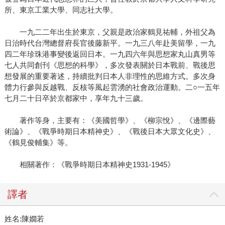
所、東京工業大學、同志社大學。
一九二二年出生於東京，父親是政治家鶴見祐輔，外祖父為
日治時代台灣總督府長官後藤新平。一九三八年赴美留學，一九
四二年珍珠港事變後返回日本。一九四六年與思想家丸山真男等
七人共同創刊《思想的科學》，多次發表關於日本戰前、戰後思
想發展的重要著述，持續批判日本人非理性的思維方式。多次身
體力行參與反越戰、反核等風起雲湧的社會政治運動。二○一五年
七月二十日卒於京都家中，享年九十三歲。
著作等身，主要有：《美國哲學》、《柳宗悅》、《邊際藝
術論》、《戰爭時期日本精神史》、《戰後日本大眾文化史》、
《鶴見俊輔集》等。
相關著作：《戰爭時期日本精神史1931-1945》
譯者
姓名:陳嫺若