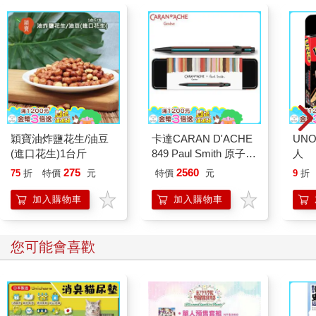
例，許多為自由和平搖旗吶喊的自由主義者和左翼知識分子，於
二戰方興未艾之際，卻搖身一變為狂熱的軍國主義者。日本戰敗
後，這些昔時的知識分子竟然比右翼人士更迅速轉向擁抱「民主
主義」。所以，在他看來，「轉向」的本質是「在國家的強制下
所產生的思想變化」。這就是說，只要國家為實現自身的最高律
法權威，勢必就會對個體做出支配或限制，國家機器與個體之間
的對峙抗爭，就是不可調和矛盾的根源。
看得出來，鶴見俊輔是一個自承思想重負的知識人，他熱衷
於學問的建構，希望透過對歷史思想文化的重新記述，以恢復和
穎寶油炸鹽花生/油豆
卡達CARAN D'ACHE
UN
貼近歷史的真實面貌。因此，他出版《戰爭時期日本精神史1931-
(進口花生)1台斤
849 Paul Smith 原子筆
人
1945》一書，依然認為力之未逮，繼而在《戰後日本大眾文化史
ED.5 條紋黑
275
2560
75
折
特價
元
特價
元
9
折
1945-1980》做更系統深入的積極反思。乍看之下，這部經典作品
屬於「大眾文化史研究」，就精神內涵而言，則是對日本精神史
加入購物車
加入購物車
與文化史的延伸探究，耐心的讀者透過其辯證的歷史論述，應該
可以深刻認識現代日本思想史的底蘊。
您可能會喜歡