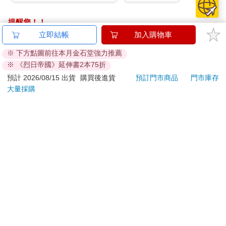
提醒您！！
金石堂及銀行均不會請您操作ATM! 如接獲電話要求您前往
立即結帳
加入購物車
ATM提款機，請不要聽從指示，以免受騙上當！
※ 下方點圖前往本月金石堂強力推薦
※ 《烈日帝國》延伸書2本75折
退換貨須知：
**提醒您，鑑賞期不等於試用期，退回商品須為全新狀態**
預計 2026/08/15 出貨
購買後進貨
預訂門市商品
門市庫存
大量採購
依據「消費者保護法」第19條及行政院消費者保護處公告之
「通訊交易解除權合理例外情事適用準則」，以下商品購買
後，除商品本身有瑕疵外，將不提供7天的猶豫期：
易於腐敗、保存期限較短或解約時即將逾期。（如：生
鮮食品）
依消費者要求所為之客製化給付。（客製化商品）
報紙、期刊或雜誌。（含MOOK、外文雜誌）
經消費者拆封之影音商品或電腦軟體。
非以有形媒介提供之數位內容或一經提供即為完成之線
上服務，經消費者事先同意始提供。（如：電子書、電
子雜誌、下載版軟體、虛擬商品…等）
已拆封之個人衛生用品。（如：內衣褲、刮鬍刀、除毛