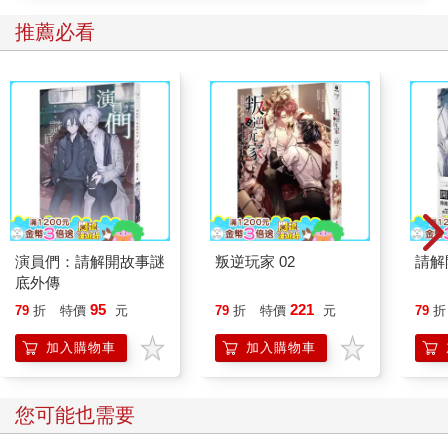
當然，也有知識人支持美國在戰後日本推動的民主改革。他
們認為，與日本軍國主義高壓統治相比，由美軍主導規範的言論
推薦必看
空間來得寬鬆，畢竟還容許自由主義的呼吸。這種對於言論價值
觀的選取論戰，持續到日本戰後很長一段時間。必須指出，以鶴
見俊輔為首，於一九四九年七月成立的「思想之科學研究會」，
加諸《思想的科學》雜誌提供發表園地，對於日本思想界的影響
力既深且遠。創辦刊物最初的資金是他們自行籌措，創辦宗旨明
確，旨在探索日本戰敗的深層涵義和汲取教訓。這份思想雜誌持
續了半個世紀，到一九九六年三月停刊，共發行五百三十六期，
已成為研究近現代日本思想史重要的文本史料。
而要綜括鶴見俊輔的思想面貌，我們必須回顧他在一九五四
至一九六二年的研究成果。他組織了三十餘名菁英學者，進行以
演員們：請解開故事謎
叛逆玩家 02
請解
「轉向」為主題的研究會。經由他們通力合作，最終出版了三卷
底外傳
本《共同研究．轉向》（平凡社）。就此而言，這套叢書顯示出
95
221
他們的學術志向，亦是名留青史的代表作。什麼是轉向呢？正如
79
折
特價
元
79
折
特價
元
79
折
鶴見俊輔《戰爭時期日本精神史》一書指出，「轉向」一詞最初
加入購物車
加入購物車
源於一九二○年代的日本共產黨人因被捕坐牢，在獄中宣布政治思
想「方向轉換＝變更路線」的縮略語。到了一九三○年，這個詞逐
漸變成輕蔑的說法，用於指稱日本共產黨人放棄理想的「變節」
您可能也需要
行為。然而，鶴見俊輔似乎站在理解與同情的立場，他認為「轉
向」是一個普遍現象，而非特定政黨人士的行為。以二戰前為