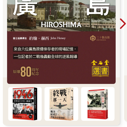
業文憑。是年六月十一日，鶴見搭乘戰爭時期交換戰俘的船艦格
里普霍姆號。十八日深夜，該船從紐約港出發，一個星期後，他
在船上迎接二十歲的生日。返回日本後，很快接到了徵召令，翌
年二月，他擔任海軍文職人員（負責德語口譯），從神戶港搭乘
船艦，衝破美軍的封鎖線，輾轉抵到印尼雅加達。
思想軌跡與理論實踐
兩年後，鶴見俊輔回到橫濱日吉軍令部的翻譯部門，不幸的
是，他於六月腹膜炎惡化，不得不離開軍令部。為了躲避美軍的
空襲，他隨同父親和胞姊和子疏散到靜岡縣的熱海租屋療養。從
那時起，他開始寫作《哲學的反省》，並於翌年出版。
嚴格講，一九四六年五月，可謂是實現鶴見思想論述的新起
點。他與物理學家武谷三男、政治思想史家丸山真男、社會學家
鶴見和子、學者武田清子等人，共同創辦《思想的科學》同仁雜
誌，吸引同時代傑出知識人的矚目，雜誌內容豐富多姿。然而，
當時日本還在美國占領軍的支配下，出版雜誌刊物都得通過嚴格
審閱。因此，該雜誌有的文章沒能通過審查，被下令修改或刪
除，不用說，對於明顯批判美國占領軍的文章則悉數刪除。這是
日本知識人在美國統治下受到的屈辱和挫折感。