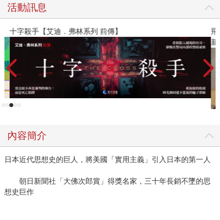
活動訊息
十字殺手【艾迪．弗林系列 前傳】
飛
新
內容簡介
日本近代思想史的巨人，將美國「實用主義」引入日本的第一人
朝日新聞社「大佛次郎賞」得獎名家，三十年長銷不墜的思
想史巨作