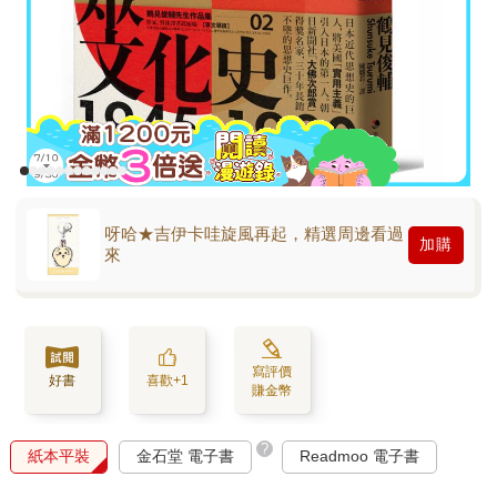
呀哈★吉伊卡哇旋風再起，精選周邊看過
加購
來
寫評價
好書
喜歡+1
賺金幣
?
紙本平裝
金石堂 電子書
Readmoo 電子書