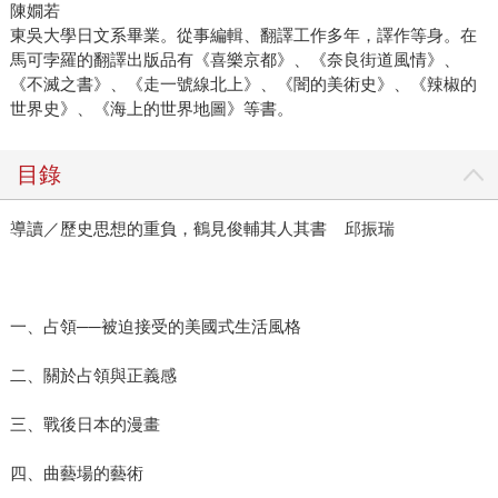
陳嫺若
東吳大學日文系畢業。從事編輯、翻譯工作多年，譯作等身。在
馬可孛羅的翻譯出版品有《喜樂京都》、《奈良街道風情》、
《不滅之書》、《走一號線北上》、《闇的美術史》、《辣椒的
世界史》、《海上的世界地圖》等書。
目錄
導讀／歷史思想的重負，鶴見俊輔其人其書 邱振瑞
一、占領──被迫接受的美國式生活風格
二、關於占領與正義感
三、戰後日本的漫畫
四、曲藝場的藝術