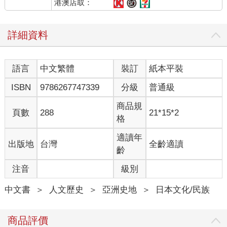
是善寫能譯的文人作家。他用日語寫過旅行遊記、隨筆、論文、
港澳店取：
小說和傳記，著書四十二種（五十七冊），以及三種英語著作。
在一九二八年，其《英雄待望論》（大日本雄弁会講談社，一九
詳細資料
二八年）更登上五十萬部暢銷書名榜。此外，六卷本普魯塔克
《希臘羅馬名人傳》（改造社，一九三六年）日譯本，正是出自
鶴見祐輔卓越的譯筆。鶴見俊輔的外祖父後藤新平，亦是顯赫的
語言
中文繁體
裝訂
紙本平裝
政治人物，他曾經擔任日本殖民時期台灣總督府民政長官，其後
晉升為首任滿鐵總裁、遞信大臣、內務大臣、外務大臣和第七屆
ISBN
9786267747339
分級
普通級
東京市長，以及第三任拓殖大學校長等要職，一九二八年受封伯
爵。
商品規
頁數
288
21*15*2
據心理學家分析，也許鶴見俊輔出身貴族家庭，母親對他管
格
教極為嚴格，這種壓力導致他過早出現叛逆行為。例如，偷書、
逃學和出入不良場所，甚至二度自殺未遂，三度進出精神療養院
適讀年
出版地
台灣
全齡適讀
接受治療。一九三七年，他從府立第五中學退學。彼時，鶴見祐
齡
輔要前往澳大利亞演講，鶴見俊輔和胞姊鶴見和子亦隨父親同
注音
級別
行。是年十月，他們一家三人歸國。一九三八年春天，鶴見俊輔
時值十六歲，他隨同父親赴美拜訪哈佛大學的亞瑟．史列辛格教
中文書
＞
人文歷史
＞
亞洲史地
＞
日本文化/民族
授，經過詳細面談，他決定到美國留學。他在那時與經濟學家都
留重人結識為友。該年九月，他踏上美國麻州的土地，就讀於設
有男生宿舍的補習班，開始留學生活。翌年秋天，他進入哈佛大
商品評價
學哲學科就讀，寄宿在當地劍橋的青年之家。一九四○年初夏，他