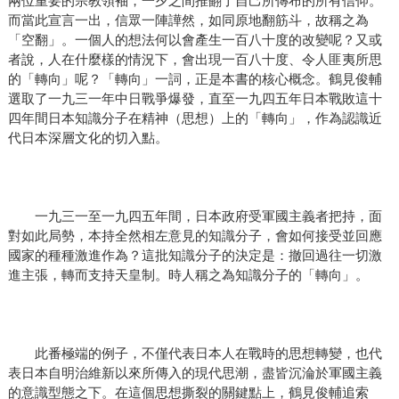
兩位重要的宗教領袖，一夕之間推翻了自己所傳布的所有信仰。
而當此宣言一出，信眾一陣譁然，如同原地翻筋斗，故稱之為
「空翻」。一個人的想法何以會產生一百八十度的改變呢？又或
者說，人在什麼樣的情況下，會出現一百八十度、令人匪夷所思
的「轉向」呢？「轉向」一詞，正是本書的核心概念。鶴見俊輔
選取了一九三一年中日戰爭爆發，直至一九四五年日本戰敗這十
四年間日本知識分子在精神（思想）上的「轉向」，作為認識近
代日本深層文化的切入點。
一九三一至一九四五年間，日本政府受軍國主義者把持，面
對如此局勢，本持全然相左意見的知識分子，會如何接受並回應
國家的種種激進作為？這批知識分子的決定是：撤回過往一切激
進主張，轉而支持天皇制。時人稱之為知識分子的「轉向」。
此番極端的例子，不僅代表日本人在戰時的思想轉變，也代
表日本自明治維新以來所傳入的現代思潮，盡皆沉淪於軍國主義
的意識型態之下。在這個思想撕裂的關鍵點上，鶴見俊輔追索