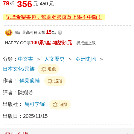
356
79
折
元
450
元
認購希望書包，幫助弱勢孩童上學不中斷！
15
預計最高可得金幣
點
?
100累1點 4點抵1元
HAPPY GO享
折抵無上限
分類：
中文書
＞
人文歷史
＞
亞洲史地
＞
日本文化/民族
追蹤
作者：
鶴見俊輔
追蹤
譯者：
陳嫺若
出版社：
馬可孛羅
追蹤
出版日：
2025/11/15