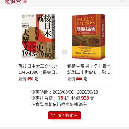
超值合購
戰後日本大眾文化史
穆斯林帝國：從十四世
1945-1980（長銷日本
紀到二十世紀初，鄂圖
三十年的思想史巨作）
曼、薩法維、蒙兀兒帝
定價
450
元
定價
800
元
國稱霸歐亞大陸的百年
盛事
優惠時間：2026/08/06 ~2026/09/23
優惠組合價：
75
折
特價
938
元
※實際價格依購物車結帳為主
加入購物車