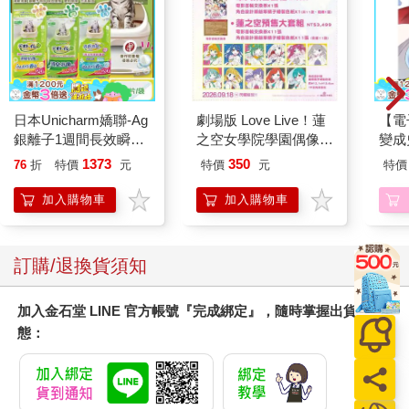
日本Unicharm嬌聯-Ag
劇場版 Love Live！蓮
【電
銀離子1週間長效瞬吸
之空女學院學園偶像俱
變成
乾爽寵物消臭大師貓尿
樂部 Bloom Garden
(小說
1373
350
76
折
特價
元
特價
元
特價
墊20片/袋(大容量吸水
Party單人套票
防滲漏貓尿布/可觀察
加入購物車
加入購物車
尿色貓潔墊補充包/本
品不含貓砂盆)
訂購/退換貨須知
加入金石堂 LINE 官方帳號『完成綁定』，隨時掌握出貨動
態：