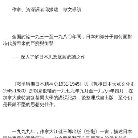
作家、資深譯者邱振瑞 專文導讀
全面討論一九三一至一九八〇年間，日本知識分子如何面對
時代所帶來的巨變與衝擊
──深入了解日本思想底蘊必讀之作
《戰爭時期日本精神史1931-1945》與《戰後日本大眾文化史
1945-1980》是鶴見俊輔於一九七九年九月至一九八○年四月，在
加拿大蒙特婁麥基爾大學的講課紀錄，後整理成書出版，至今仍
是長銷不墜的思想史佳作。
一九九九年，作家大江健三郎出版《空翻》一書，描述日本