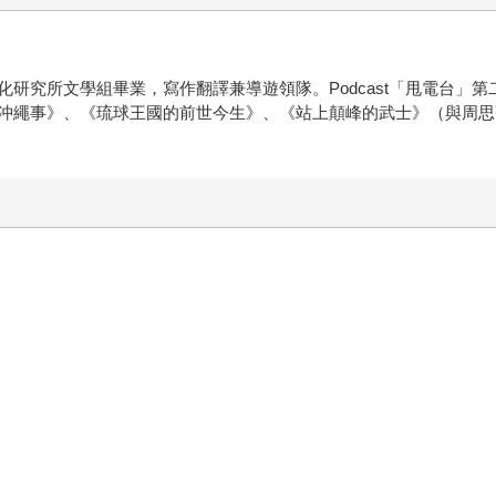
研究所文學組畢業，寫作翻譯兼導遊領隊。Podcast「甩電台」
沖繩事》、《琉球王國的前世今生》、《站上顛峰的武士》（與周思