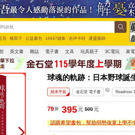
圭吾
楊双子
公益書包
16647續集
吉伊卡哇
通靈藥師
路邊攤新作
馬斯克
玩具總動員5
超慢跑
館
英文書
雜誌
電子書
文具
玩具親子
3C電玩
家
球魂的軌跡：日本野球誕
?
紙本平裝
金石堂 電子書
Readmoo
395
79
折
元
500
元
認購希望書包，幫助弱勢孩童上學不