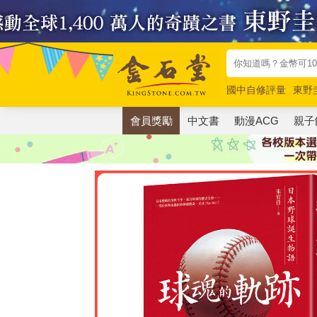
國中自修評量
東野
唯紅花綻放
奧德賽
會員獎勵
中文書
動漫ACG
親子