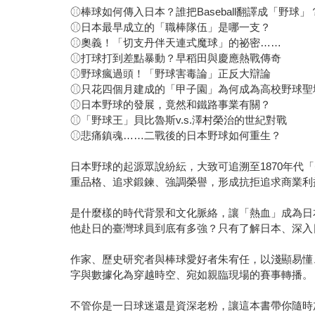
⚾︎棒球如何傳入日本？誰把Baseball翻譯成「野球」
⚾︎日本最早成立的「職棒隊伍」是哪一支？
⚾︎奧義！「切支丹伴天連式魔球」的祕密……
⚾︎打球打到差點暴動？早稻田與慶應熱戰傳奇
⚾︎野球瘋過頭！「野球害毒論」正反大辯論
⚾︎只花四個月建成的「甲子園」為何成為高校野球聖
⚾︎日本野球的發展，竟然和鐵路事業有關？
⚾︎「野球王」貝比魯斯v.s.澤村榮治的世紀對戰
⚾︎悲痛鎮魂……二戰後的日本野球如何重生？
日本野球的起源眾說紛紜，大致可追溯至1870年
重品格、追求鍛鍊、強調榮譽，形成抗拒追求商業利
是什麼樣的時代背景和文化脈絡，讓「熱血」成為日
他赴日的臺灣球員到底有多強？只有了解日本、深入
作家、歷史研究者與棒球愛好者朱宥任，以淺顯易懂
字與數據化為穿越時空、宛如親臨現場的賽事轉播。
不管你是一日球迷還是資深老粉，讓這本書帶你隨時