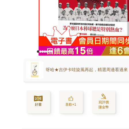
呀哈★吉伊卡哇旋風再起，精選周邊看過來
寫評價
好書
喜歡+1
賺金幣