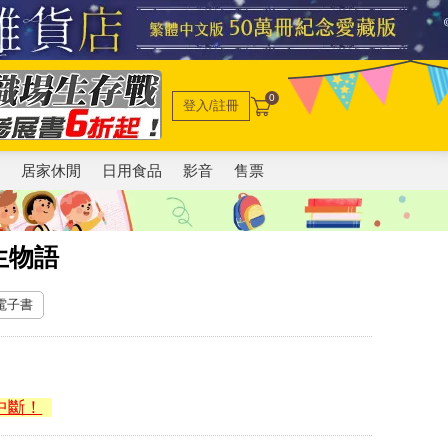
0
登入/註冊
電
居家休閒
日用食品
影音
售票
生物語
 電子書
中斷！