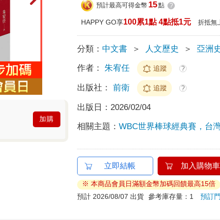
15
預計最高可得金幣
點
?
100累1點 4點抵1元
HAPPY GO享
折抵無
分類：
中文書
＞
人文歷史
＞
亞洲
作者：
朱宥任
追蹤
?
出版社：
前衛
追蹤
?
出版日：
2026/02/04
加購
相關主題：
WBC世界棒球經典賽，台
立即結帳
加入購物車
※ 本商品會員日滿額金幣加碼回饋最高15倍
預計 2026/08/07 出貨
參考庫存量：1
預訂