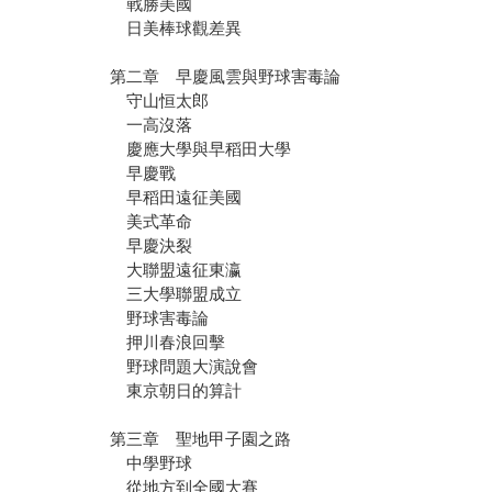
戰勝美國
日美棒球觀差異
第二章 早慶風雲與野球害毒論
守山恒太郎
一高沒落
慶應大學與早稻田大學
早慶戰
早稻田遠征美國
美式革命
早慶決裂
大聯盟遠征東瀛
三大學聯盟成立
野球害毒論
押川春浪回擊
野球問題大演說會
東京朝日的算計
第三章 聖地甲子園之路
中學野球
從地方到全國大賽