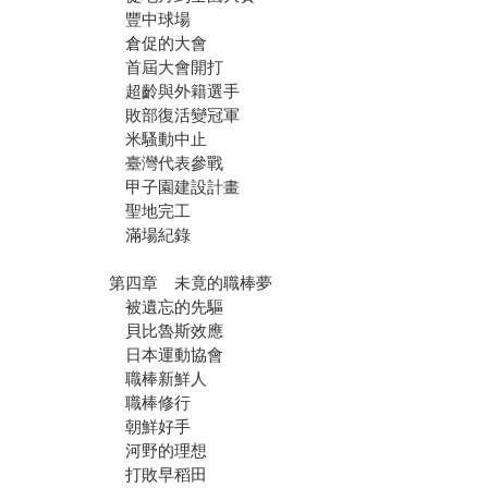
豐中球場
倉促的大會
首屆大會開打
超齡與外籍選手
敗部復活變冠軍
米騷動中止
臺灣代表參戰
甲子園建設計畫
聖地完工
滿場紀錄
第四章 未竟的職棒夢
被遺忘的先驅
貝比魯斯效應
日本運動協會
職棒新鮮人
職棒修行
朝鮮好手
河野的理想
打敗早稻田