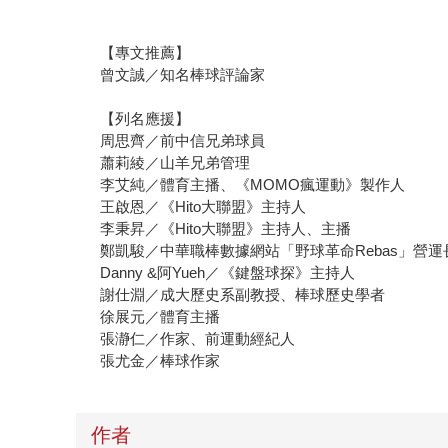
【專文推薦】
曾文誠／知名棒球評論家
【列名應援】
周思齊／前中信兄弟球員
蕭莉綾／山羊兄弟管理
李艾純／體育主播、《MOMO瘋運動》製作人
王啟恩／《Hito大聯盟》主持人
李秉昇／《Hito大聯盟》主持人、主播
鄭凱駿／中華職棒數據網站「野球革命Rebas」營運
Danny &阿Yueh／《鍵盤球探》主持人
謝仕淵／成大歷史系副教授、棒球歷史學者
徐展元／體育主播
張瀞仁／作家、前運動經紀人
張尤金／棒球作家
作者