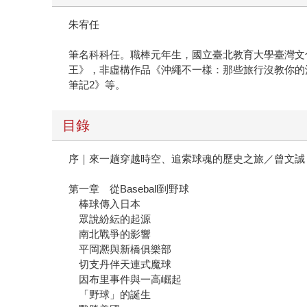
朱宥任
筆名科科任。職棒元年生，國立臺北教育大學臺灣文化
王》，非虛構作品《沖繩不一樣：那些旅行沒教你的
筆記2》等。
目錄
序｜來一趟穿越時空、追索球魂的歷史之旅／曾文誠
第一章 從Baseball到野球
棒球傳入日本
眾說紛紜的起源
南北戰爭的影響
平岡凞與新橋俱樂部
切支丹伴天連式魔球
因布里事件與一高崛起
「野球」的誕生