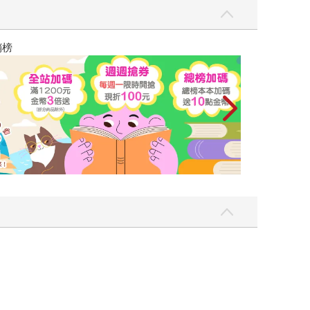
飛吧，鴻！：母