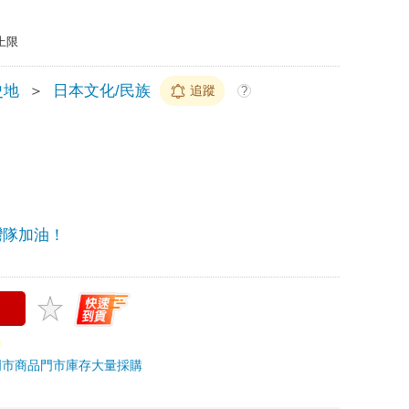
上限
史地
＞
日本文化/民族
追蹤
?
灣隊加油！
門市商品
門市庫存
大量採購