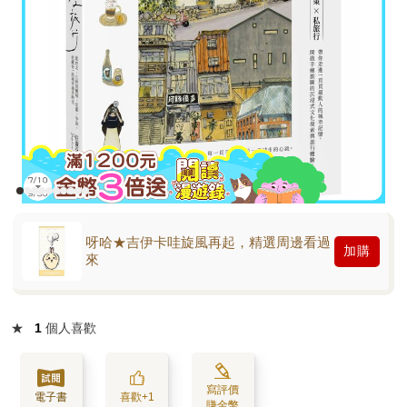
呀哈★吉伊卡哇旋風再起，精選周邊看過
加購
來
★
1
個人喜歡
寫評價
電子書
喜歡+1
賺金幣