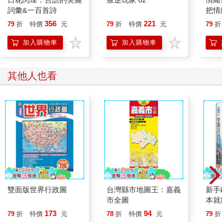
詞彙&一百首詩
把情
誰都
356
221
79
折
特價
元
79
折
特價
元
79
折
加入購物車
加入購物車
其他人也看
雙面版世界行政圖
台灣縣市地圖王：嘉義
新手
市全圖
本就
遍英
173
94
79
折
特價
元
78
折
特價
元
79
折
匈、