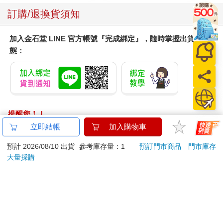
訂購/退換貨須知
加入金石堂 LINE 官方帳號『完成綁定』，隨時掌握出貨動
態：
提醒您！！
金石堂及銀行均不會請您操作ATM! 如接獲電話要求您前往
立即結帳
加入購物車
ATM提款機，請不要聽從指示，以免受騙上當！
預計 2026/08/10 出貨
參考庫存量：1
預訂門市商品
門市庫存
退換貨須知：
大量採購
**提醒您，鑑賞期不等於試用期，退回商品須為全新狀態**
依據「消費者保護法」第19條及行政院消費者保護處公告之
「通訊交易解除權合理例外情事適用準則」，以下商品購買
後，除商品本身有瑕疵外，將不提供7天的猶豫期：
易於腐敗、保存期限較短或解約時即將逾期。（如：生