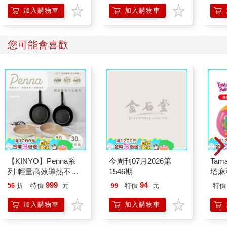
包書
加入購物車
加入購物車
您可能會喜歡
【KINYO】Penna系
今周刊07月2026第
Tam
列-輕量高效導熱不沾
1546期
塔麻
平煎鍋30cm
園系
999
94
56
折
特價
元
特價
元
特價
99
地冰
加入購物車
加入購物車