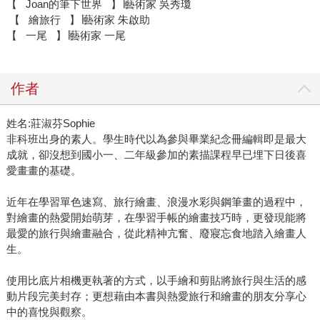
【 Joan的筆下世界 】∣藝術家 吳秀瓊
【 繪旅行 】∣藝術家 朱啟助
【 一尾 】∣藝術家 一尾
作者
姓名:莊淑芬Sophie
非科班出身的素人。學生時代以為參與畢業紀念冊編輯即是最大
成就，卻沒想到國小一、二年級參加的素描課程早已埋下日後喜
愛畫畫的基礎。
近年在學習單色速寫、旅行繪畫、浪漫水彩與鋼筆畫的過程中，
對繪畫的熱愛開始萌芽，在學習手帳的繪畫技巧時，更發現能將
最愛的旅行與繪畫融合，從此精神亢奮、廢寢忘食地踏入繪畫人
生。
使用比底片相機更執著的方式，以手繪和剪貼將旅行與生活的感
動片段完美封存；更想藉由本書與熱愛旅行和繪畫的朋友分享心
中的喜悅與觀察。