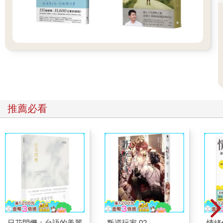
推薦必看
日花閃爍：台語的美麗
叛逆玩家 02
情緒