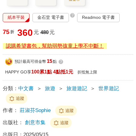
?
紙本平裝
金石堂 電子書
Readmoo 電子書
360
75
折
元
480
元
認購希望書包，幫助弱勢孩童上學不中斷！
15
預計最高可得金幣
點
?
100累1點 4點抵1元
HAPPY GO享
折抵無上限
分類：
中文書
＞
旅遊
＞
旅遊遊記
＞
世界遊記
追蹤
作者：
莊淑芬Sophie
追蹤
出版社：
創意市集
追蹤
出版日：
2025/05/15