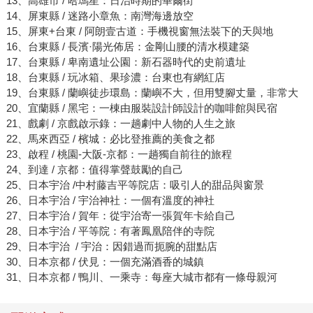
13、高雄市 / 哈瑪星：日治時期的華爾街
14、屏東縣 / 迷路小章魚：南灣海邊放空
15、屏東+台東 / 阿朗壹古道：手機視窗無法裝下的天與地
16、台東縣 / 長濱·陽光佈居：金剛山腰的清水模建築
17、台東縣 / 卑南遺址公園：新石器時代的史前遺址
18、台東縣 / 玩冰箱、果珍濃：台東也有網紅店
19、台東縣 / 蘭嶼徒步環島：蘭嶼不大，但用雙腳丈量，非常大
20、宜蘭縣 / 黑宅：一棟由服裝設計師設計的咖啡館與民宿
21、戲劇 / 京戲啟示錄：一趟劇中人物的人生之旅
22、馬來西亞 / 檳城：必比登推薦的美食之都
23、啟程 / 桃園-大阪-京都：一趟獨自前往的旅程
24、到達 / 京都：值得掌聲鼓勵的自己
25、日本宇治 /中村藤吉平等院店：吸引人的甜品與窗景
26、日本宇治 / 宇治神社：一個有溫度的神社
27、日本宇治 / 賀年：從宇治寄一張賀年卡給自己
28、日本宇治 / 平等院：有著鳳凰陪伴的寺院
29、日本宇治 / 宇治：因錯過而扼腕的甜點店
30、日本京都 / 伏見：一個充滿酒香的城鎮
31、日本京都 / 鴨川、一乘寺：每座大城市都有一條母親河