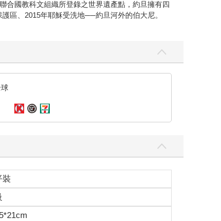
聯合國教科文組織所登錄之世界遺產點，約旦擁有四
保護區、2015年耶穌受洗地──約旦河外的伯大尼。
全球
平裝
級
5*21cm