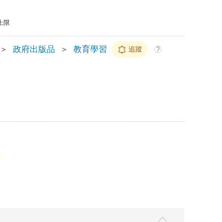
上限
＞
政府出版品
＞
教育學習
追蹤
?