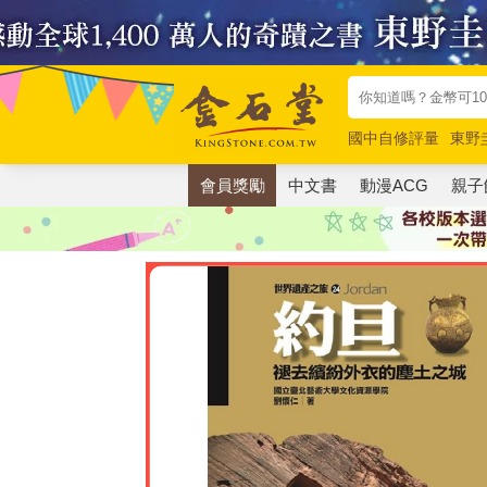
國中自修評量
東野
唯紅花綻放
奧德賽
會員獎勵
中文書
動漫ACG
親子