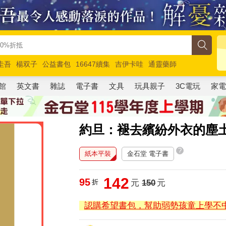
圭吾
楊双子
公益書包
16647續集
吉伊卡哇
通靈藥師
路邊攤新作
馬斯克
玩具總動員5
超慢跑
館
英文書
雜誌
電子書
文具
玩具親子
3C電玩
家
約旦：褪去繽紛外衣的塵土
?
紙本平裝
金石堂 電子書
142
95
折
元
150
元
認購希望書包，幫助弱勢孩童上學不