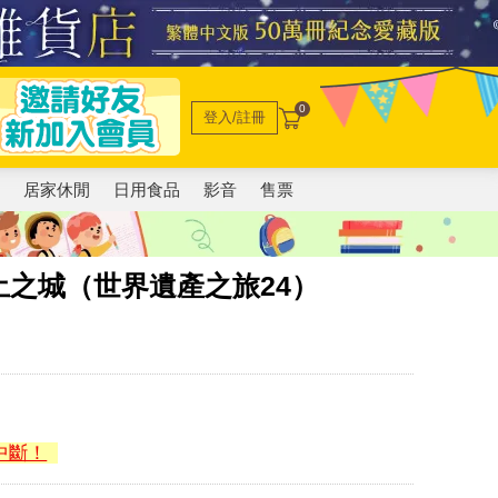
0
登入/註冊
電
居家休閒
日用食品
影音
售票
之城（世界遺產之旅24）
中斷！