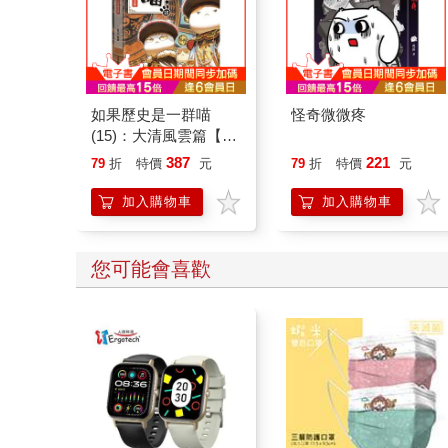
如果歷史是一群喵
怪奇微微疼
(15)：大清風雲篇【萌
貓漫畫學歷史】
387
221
79
折
特價
元
79
折
特價
元
加入購物車
加入購物車
您可能會喜歡