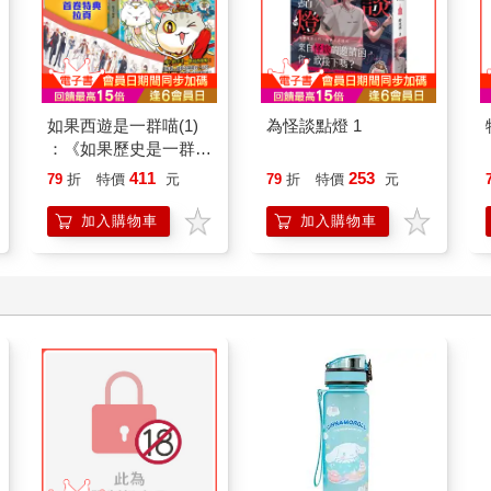
如果西遊是一群喵(1)
為怪談點燈 1
：《如果歷史是一群
喵》作者最新力作，附
411
253
79
折
特價
元
79
折
特價
元
【首卷特典】拉頁
加入購物車
加入購物車