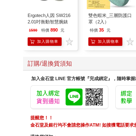
Ergotech人因 SW216
雙色蝦米_三層防護口
2.01吋衡動智慧腕錶
罩（2入）
890
35
特價
元
特價
元
1590
加入購物車
加入購物車
訂購/退換貨須知
加入金石堂 LINE 官方帳號『完成綁定』，隨時掌
提醒您！！
金石堂及銀行均不會請您操作ATM! 如接獲電話要