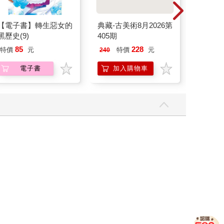
【電子書】轉生惡女的
典藏-古美術8月2026第
IMPA
黑歷史(9)
405期
500ML
IM00B1
85
228
35
特價
元
特價
元
特價
240
電子書
加入購物車
加