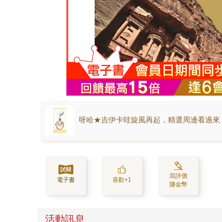
呀哈★吉伊卡哇旋風再起，精選周邊看過來
寫評價
電子書
喜歡+1
賺金幣
活動訊息