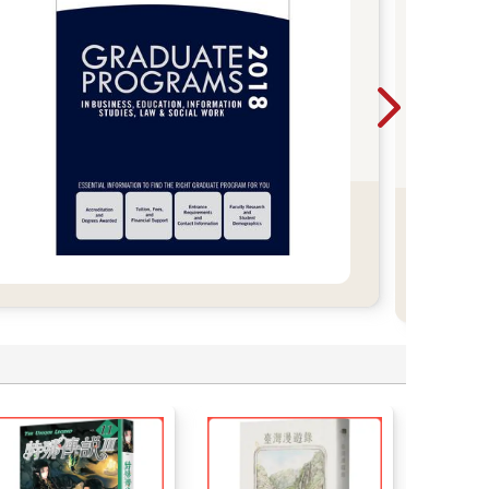
教師甄
面7