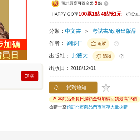
5
預計最高可得金幣
點
?
100累1點 4點抵1元
HAPPY GO享
折抵無
分類：
中文書
＞
考試書/政府出版品
作者：
劉懷仁
追蹤
?
出版社：
北藝大
追蹤
?
出版日：
2018/12/01
加購
貨到通知
※ 本商品會員日滿額金幣加碼回饋最高15倍
搶購一空
預訂門市商品
門市庫存
大量採購