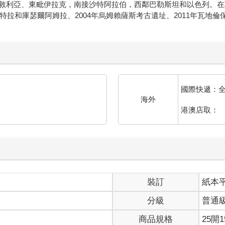
敘利亞、東毗伊拉克，南接沙特阿拉伯，西鄰巴勒斯坦和以色列。在
特拉和庫瑟爾阿姆拉、2004年烏姆賴薩斯考古遺址、2011年瓦地倫
國際快遞：
海外
港澳店取：
裝訂
紙本
分級
普通
商品規格
25開1