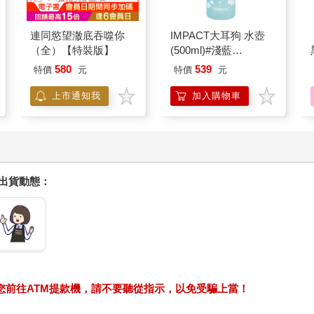
連同慾望澈底吞噬你
IMPACT大耳狗 水壺
（全）【特裝版】
(500ml)#淺藍
IMCMB01LB
580
539
特價
元
特價
元
上市通知我
加入購物車
握出貨動態：
求您前往ATM提款機，請不要聽從指示，以免受騙上當！