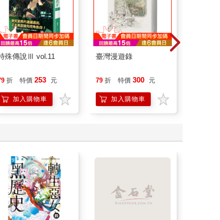
特殊傳說Ⅲ vol.11
臺灣漫遊錄
請解開故
253
300
79
折
特價
元
79
折
特價
元
79
折
加入購物車
加入購物車
加