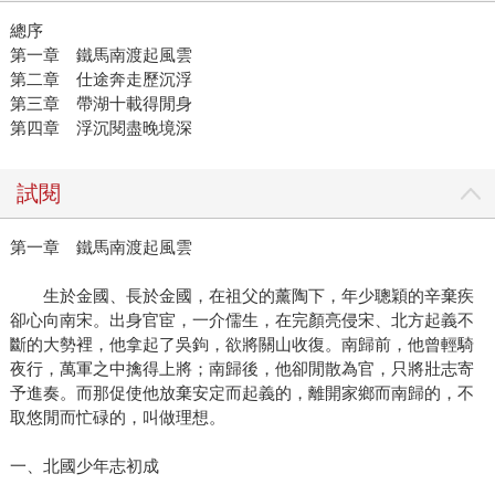
總序
第一章 鐵馬南渡起風雲
第二章 仕途奔走歷沉浮
第三章 帶湖十載得閒身
第四章 浮沉閱盡晚境深
試閱
第一章 鐵馬南渡起風雲
生於金國、長於金國，在祖父的薰陶下，年少聰穎的辛棄疾
卻心向南宋。出身官宦，一介儒生，在完顏亮侵宋、北方起義不
斷的大勢裡，他拿起了吳鉤，欲將關山收復。南歸前，他曾輕騎
夜行，萬軍之中擒得上將；南歸後，他卻閒散為官，只將壯志寄
予進奏。而那促使他放棄安定而起義的，離開家鄉而南歸的，不
取悠閒而忙碌的，叫做理想。
一、北國少年志初成