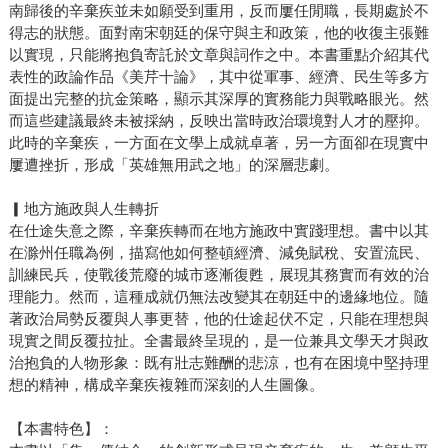
南歸後的辛棄疾並未如願受到重用，反而屢任閒職，長期處於不
得志的狀態。面對南宋朝廷的保守與主和政策，他的收復主張難
以實現，只能將抱負寄託於文章與詞作之中。本書重點介紹其代
表性的政論作品《美芹十論》，其中從軍事、經濟、民生等多方
面提出完整的抗金策略，顯示其深厚的實務能力與戰略眼光。然
而這些建議最終未被採納，反映出當時政治環境對人才的壓抑。
此時的辛棄疾，一方面在文學上成就卓著，另一方面卻在現實中
屢遭挫折，形成「英雄無用武之地」的深層悲劇。
▎地方施政與人生轉折
在仕途失意之際，辛棄疾轉而在地方施政中實踐理想。書中以其
在滁州任職為例，描寫他如何整頓經濟、減免賦稅、安置流民、
訓練民兵，使戰後荒廢的城市逐漸復甦，展現其務實而有效的治
理能力。然而，這種成就仍無法改變其在朝廷中的邊緣地位。隨
著政治局勢反覆與人事更替，他的仕途起伏不定，只能在理想與
現實之間反覆拉扯。全書最終呈現的，是一位兼具文學天才與政
治抱負的人物形象：既有壯志難酬的悲涼，也有在困境中堅持理
想的精神，構成辛棄疾複雜而深刻的人生圖像。
【本書特色】：