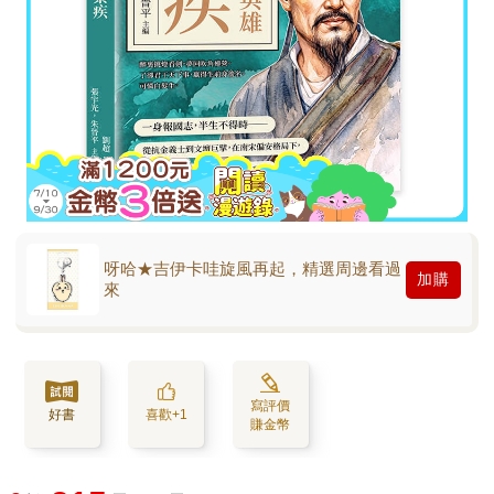
呀哈★吉伊卡哇旋風再起，精選周邊看過
加購
來
寫評價
好書
喜歡+1
賺金幣