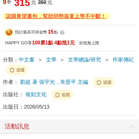
315
9
折
元
350
元
認購希望書包，幫助弱勢孩童上學不中斷！
15
預計最高可得金幣
點
?
100累1點 4點抵1元
HAPPY GO享
折抵無上限
分類：
中文書
＞
文學
＞
文學總論/研究
＞
作家傳紀
追蹤
作者：
劉超 著 張宇光，朱晉平 主編
追蹤
出版社：
複刻文化
追蹤
出版日：
2026/05/13
活動訊息