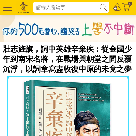
0
壯志旌旗，詞中英雄辛棄疾：從金國少
年到南宋名將，在戰場與朝堂之間反覆
沉浮，以詞章寫盡收復中原的未竟之夢