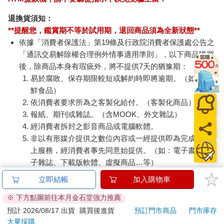
退換貨須知：
**提醒您，鑑賞期不等於試用期，退回商品須為全新狀態**
依據「消費者保護法」第19條及行政院消費者保護處公告之
「通訊交易解除權合理例外情事適用準則」，以下商品購買
後，除商品本身有瑕疵外，將不提供7天的猶豫期：
易於腐敗、保存期限較短或解約時即將逾期。（如：生
鮮食品）
依消費者要求所為之客製化給付。（客製化商品）
報紙、期刊或雜誌。（含MOOK、外文雜誌）
經消費者拆封之影音商品或電腦軟體。
非以有形媒介提供之數位內容或一經提供即為完成之線
上服務，經消費者事先同意始提供。（如：電子書、電
子雜誌、下載版軟體、虛擬商品…等）
已拆封之個人衛生用品。（如：內衣褲、刮鬍刀、除毛
立即結帳
加入購物車
刀…等）
※ 下方點圖前往本月金石堂強力推薦
若非上列種類商品，均享有到貨7天的猶豫期（含例假
日）。
預計 2026/08/17 出貨
購買後進貨
預訂門市商品
門市庫存
大量採購
辦理退換貨時，商品（組合商品恕無法接受單獨退貨）必須