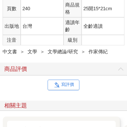
很難想像，這個在金朝疆域誕生的孩子，日後會起兵反金，
商品規
頁數
240
25開15*21cm
率軍南渡，最終成為南宋的股肱之臣。很難想像，這個在金朝長
格
大的孩子，日後會寫下無數期盼收拾山河的辭章，光耀詞史。
適讀年
出版地
台灣
全齡適讀
這一切的緣由，都必須向著辛棄疾出生時、旁邊那個略顯蒼
齡
老，卻極為硬朗的身影去追尋了。看著孫子的順利出生，爺爺辛
注音
級別
贊不禁咧嘴樂開了花，眼中常駐的那抹惆悵，稀了一些。辛棄疾
為濟南辛氏，他的家世可算不凡。根據辛氏的〈世系表〉中記
中文書
＞
文學
＞
文學總論/研究
＞
作家傳紀
載，辛棄疾的祖上為殷商至周朝的辛甲。從商至宋，一千多年
來，辛氏一族中雖然沒有地位顯赫的宰執之臣，但守土為官者卻
是為數不少，也算得上是官宦世家了。對於辛棄疾榮耀的家世，
商品評價
宋人羅願曾在〈送辛殿撰自江西提刑移京西漕〉中寫道：
辛氏世多賢，一姓古所誇。
寫評價
太史善箴闕，伊川知辭華。
誰歟立軍門？杖節來要遮。
亦有救折檻，叩頭當殿衙。
相關主題
英風雜文武，公獨可肩差。
在這首詩裡，「太史善箴闕，伊川知辭華」，說的是周朝太