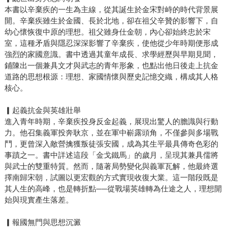
本書以辛棄疾的一生為主線，從其誕生於金宋對峙的時代背景展
開。辛棄疾雖生於金國、長於北地，卻在祖父辛贊的影響下，自
幼心懷恢復中原的理想。祖父雖身仕金朝，內心卻始終忠於宋
室，這種矛盾與隱忍深深影響了辛棄疾，使他從少年時期便形成
強烈的家國意識。書中透過其童年成長、求學經歷與早期見聞，
鋪陳出一個兼具文才與武志的青年形象，也點出他日後走上抗金
道路的思想根源：理想、家國情懷與歷史記憶交織，構成其人格
核心。
▎起義抗金與英雄壯舉
進入青年時期，辛棄疾投身反金起義，展現出驚人的膽識與行動
力。他召集義軍投奔耿京，並在軍中嶄露頭角，不僅參與多場戰
鬥，更曾深入敵營擒獲叛徒張安國，成為其生平最具傳奇色彩的
事蹟之一。書中詳述這段「金戈鐵馬」的歲月，呈現其兼具儒將
與武士的雙重特質。然而，隨著局勢變化與義軍瓦解，他最終選
擇南歸宋朝，試圖以更宏觀的方式實現收復大業。這一階段既是
其人生的高峰，也是轉折點──從戰場英雄轉為仕途之人，理想開
始與現實產生落差。
▎報國無門與思想沉澱