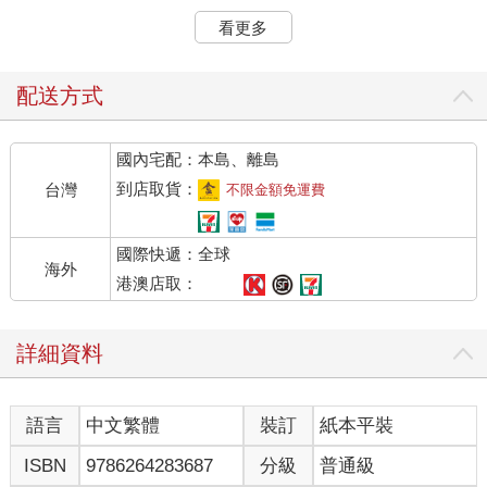
西元1140年，是金朝天眷三年，也是南宋紹興十年。此時的
看更多
中國，東沿淮水、西以大散關為界，金朝與南宋分領了南北，在
中國的版圖上劃下了一道刺眼的界線。帶著異域的野蠻，女真的
鐵蹄正在北方的沃野上肆虐，而偏安一隅的南宋朝廷，則正在臨
配送方式
安城的紙醉金迷裡延續著華夏正統的美夢。
國內宅配：本島、離島
事情還要從十三年前說起。靖康二年（西元1127年）四月，
在金太宗的授意下，金國將領完顏宗望、完顏宗弼率領著金軍，
到店取貨：
台灣
不限金額免運費
侵占了北宋的土地，攻破了北宋的都城開封，最終將宋國國君徽
宗、欽宗擄掠了回去。泱泱大國的君主，竟至淪為了金人的階下
國際快遞：全球
囚。最終北宋滅亡了，宋高宗趙構在江南建立了政權，沿用
海外
「宋」國號，是為南宋。這場戰鬥也被視為宋朝莫大的恥辱，正
港澳店取：
如岳飛將軍千古流傳的名句所說──「靖康恥，猶未雪；臣子恨，
何時滅」。
詳細資料
時光流轉，十三年轉瞬而逝，山東歷城縣，這原本屬於北宋
的領土早已掛在了金朝扶植建立的傀儡政權──偽齊的名下。五月
語言
中文繁體
裝訂
紙本平裝
十一日，伴隨著一聲嬰兒的啼哭，一代詞壇名家、豪放派詞祖辛
棄疾便在這座不起眼的小縣城裡呱呱墜地了。
ISBN
9786264283687
分級
普通級