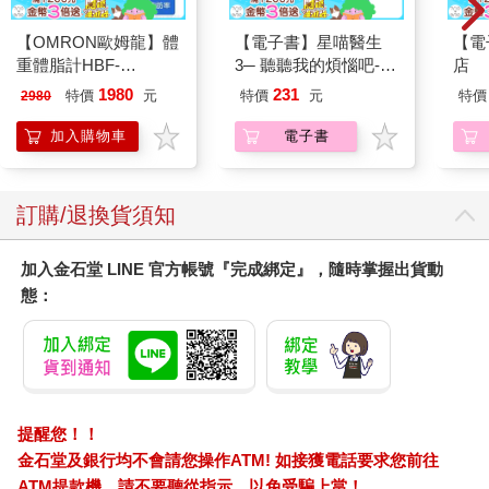
【OMRON歐姆龍】體
【電子書】星喵醫生
【電
重體脂計HBF-
3─ 聽聽我的煩惱吧-實
店
212W+送原價2980元
現自我
1980
231
特價
元
特價
元
特價
2980
電動切菜調理機
221053
加入購物車
電子書
訂購/退換貨須知
加入金石堂 LINE 官方帳號『完成綁定』，隨時掌握出貨動
態：
提醒您！！
金石堂及銀行均不會請您操作ATM! 如接獲電話要求您前往
ATM提款機，請不要聽從指示，以免受騙上當！