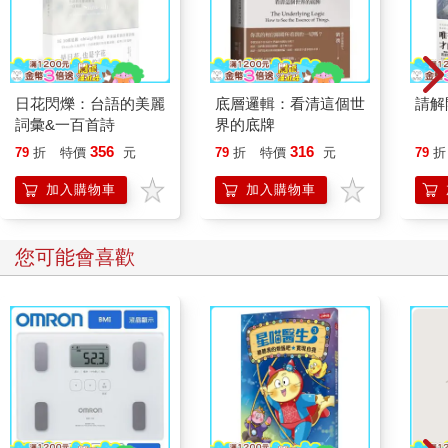
日花閃爍：台語的美麗
底層邏輯：看清這個世
請解
詞彙&一百首詩
界的底牌
356
316
79
折
特價
元
79
折
特價
元
79
折
加入購物車
加入購物車
您可能會喜歡