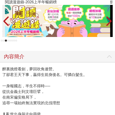
閱讀漫遊錄-2026上半年暢銷榜
飢
內容簡介
醉裏挑燈看劍，夢回吹角連營。
了卻君王天下事，贏得生前身後名。可憐白髮生。
一身報國志，半生不得時──
從抗金義士到文壇巨擘，
在南宋偏安格局下，
追尋一場始終無法實現的北伐理想
▎亂世出身與志向萌發