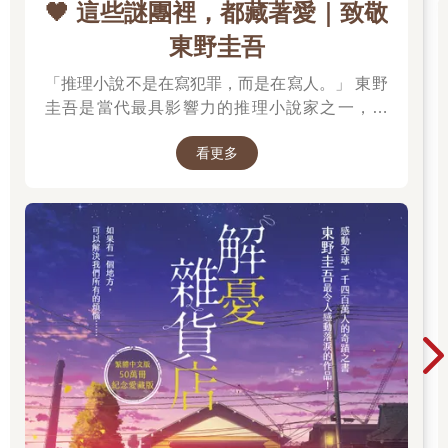
史辛甲善於進諫。「誰歟立軍門？杖節來要遮」，說的是西漢將
🖤 這些謎團裡，都藏著愛｜致敬
領辛慶忌英勇善戰。「亦有救折檻，叩頭當殿衙」，說的則是三
東野圭吾
國時曹魏的大臣辛毗高風亮節，不向權貴折腰。羅願這是在歷數
辛氏一族祖上的榮耀，藉以誇讚好友辛棄疾的文武英風。
「推理小說不是在寫犯罪，而是在寫人。」 東野
圭吾是當代最具影響力的推理小說家之一，自
辛棄疾的父親叫辛文郁，在辛棄疾南歸宋朝前就已經去世，
《放學後》榮獲江戶川亂步獎出道以來，四十餘
後來被南宋追贈為中散大夫。母親孫氏則跟隨辛棄疾南歸，後被
看更多
封為令人。「令人」是宋朝婦女的封號，被封之後可享受禮節上
年間創作超過百部作品，留下《白夜行》、《嫌
的待遇。
疑犯X的獻身》、《惡意》、《新參者》、《解
憂雜貨店》等無數經典，陪伴一代又一代讀者，
辛棄疾，字幼安，他的名字「棄疾」，可能是幼年身體欠
也讓推理小說跨越了類型文學的界線。 在他的故
佳，父母希望他能健康成長，因此取了這個名字。說來，這名字
事裡，推理從來不是終點。每一樁案件的背後，
的寓意倒是和西漢名將霍去病十分相似。
都藏著人性的幽微、親情的牽絆、愛情的遺憾，
以及對生命最深刻的凝視。當真相揭曉的那一
關於辛棄疾的童年，史料並沒有多少記載。如今僅能在辛棄
刻，留在讀者心中的，往往不是兇手是誰，而是
疾的詩詞之中，一探那養育了一代詞人的山明水秀。
那些無法言說的情感。