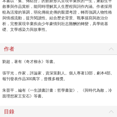
本書以「集、傳結合」的創新形式呈現辛棄疾的一生，兼顧生平
敘事與作品賞析，能同時理解其人生歷程與詞作內涵。作者採用
較為活潑的筆調，弱化傳統史傳的艱澀考證，轉而強調人物性格
與情感流動，提升閱讀性。結合歷史背景、戰事描寫與政治分
析，完整展現辛棄疾由少年豪情到壯志難酬的轉變，具學術基
礎、文學感染力與故事性。
作者
劉超，著有《奇才柳永》等書。
張宇光，作家，評論家，資深策劃人。個人專著13部，劇本4部。
報刊發表作品300萬字，曾獲多種獎。
朱晉平，編有《一生讀書計畫：哲學書架》、《與時代為敵，冷
面理想家王安石》等書。
目錄