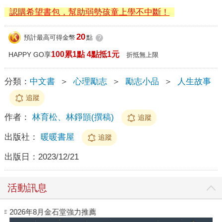
認購希望書包，幫助弱勢孩童上學不中斷！
20
預計最高可得金幣
點
?
100累1點 4點抵1元
HAPPY GO享
折抵無上限
分類：
中文書
＞
心理勵志
＞
勵志小品
＞
人生故事
追蹤
作者：
林育松、林錚顗(撰稿)
追蹤
出版社：
暖暖書屋
追蹤
出版日：
2023/12/21
活動訊息
作
2026年8月金石堂強力推薦