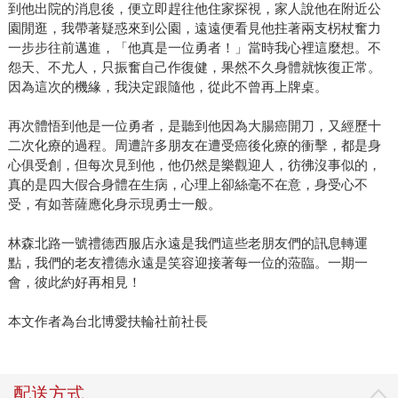
到他出院的消息後，便立即趕往他住家探視，家人說他在附近公
園閒逛，我帶著疑惑來到公園，遠遠便看見他拄著兩支柺杖奮力
一步步往前邁進，「他真是一位勇者！」當時我心裡這麼想。不
怨天、不尤人，只振奮自己作復健，果然不久身體就恢復正常。
因為這次的機緣，我決定跟隨他，從此不曾再上牌桌。
再次體悟到他是一位勇者，是聽到他因為大腸癌開刀，又經歷十
二次化療的過程。周遭許多朋友在遭受癌後化療的衝擊，都是身
心俱受創，但每次見到他，他仍然是樂觀迎人，彷彿沒事似的，
真的是四大假合身體在生病，心理上卻絲毫不在意，身受心不
受，有如菩薩應化身示現勇士一般。
林森北路一號禮德西服店永遠是我們這些老朋友們的訊息轉運
點，我們的老友禮德永遠是笑容迎接著每一位的蒞臨。一期一
會，彼此約好再相見！
本文作者為台北博愛扶輪社前社長
配送方式