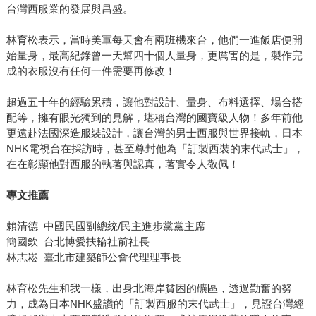
台灣西服業的發展與昌盛。
林育松表示，當時美軍每天會有兩班機來台，他們一進飯店便開
始量身，最高紀錄曾一天幫四十個人量身，更厲害的是，製作完
成的衣服沒有任何一件需要再修改！
超過五十年的經驗累積，讓他對設計、量身、布料選擇、場合搭
配等，擁有眼光獨到的見解，堪稱台灣的國寶級人物！多年前他
更遠赴法國深造服裝設計，讓台灣的男士西服與世界接軌，日本
NHK電視台在採訪時，甚至尊封他為「訂製西裝的末代武士」，
在在彰顯他對西服的執著與認真，著實令人敬佩！
專文推薦
賴清德 中國民國副總統/民主進步黨黨主席
簡國欽 台北博愛扶輪社前社長
林志崧 臺北市建築師公會代理理事長
林育松先生和我一樣，出身北海岸貧困的礦區，透過勤奮的努
力，成為日本NHK盛讚的「訂製西服的末代武士」，見證台灣經