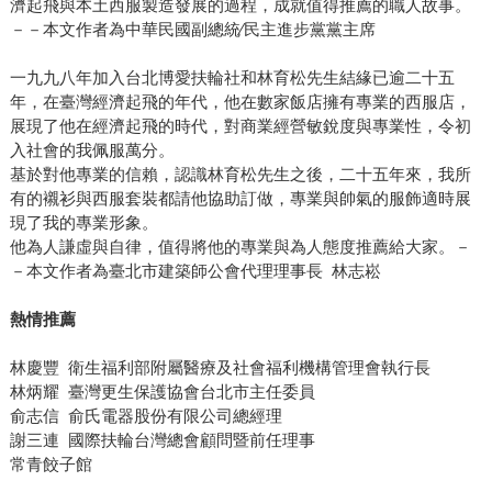
濟起飛與本土西服製造發展的過程，成就值得推薦的職人故事。
－－本文作者為中華民國副總統∕民主進步黨黨主席
一九九八年加入台北博愛扶輪社和林育松先生結緣已逾二十五
年，在臺灣經濟起飛的年代，他在數家飯店擁有專業的西服店，
展現了他在經濟起飛的時代，對商業經營敏銳度與專業性，令初
入社會的我佩服萬分。
基於對他專業的信賴，認識林育松先生之後，二十五年來，我所
有的襯衫與西服套裝都請他協助訂做，專業與帥氣的服飾適時展
現了我的專業形象。
他為人謙虛與自律，值得將他的專業與為人態度推薦給大家。－
－本文作者為臺北市建築師公會代理理事長 林志崧
熱情推薦
林慶豐 衛生福利部附屬醫療及社會福利機構管理會執行長
林炳耀 臺灣更生保護協會台北市主任委員
俞志信 俞氏電器股份有限公司總經理
謝三連 國際扶輪台灣總會顧問暨前任理事
常青餃子館