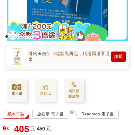
呀哈★吉伊卡哇旋風再起，精選周邊看過
加購
來
寫評價
電子書
喜歡+1
賺金幣
?
紙本平裝
金石堂 電子書
Readmoo 電子書
405
9
折
元
450
元