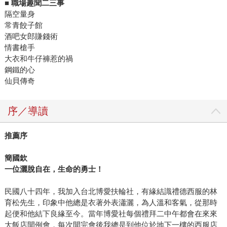
■ 職場趣聞二三事
隔空量身
常青餃子館
酒吧女郎賺錢術
情書槍手
大衣和牛仔褲惹的禍
鋼鐵的心
仙貝傳奇
序／導讀
推薦序
簡國欽
一位灑脫自在，生命的勇士！
民國八十四年，我加入台北博愛扶輪社，有緣結識禮德西服的林
育松先生，印象中他總是衣著外表瀟灑，為人溫和客氣，從那時
起便和他結下良緣至今。當年博愛社每個禮拜二中午都會在來來
大飯店開例會，每次開完會後我總是到他位於地下一樓的西服店