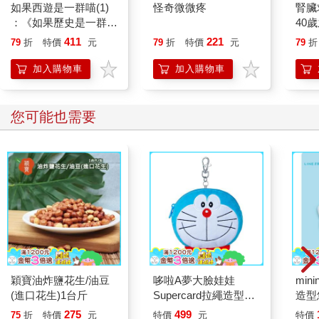
如果西遊是一群喵(1)
怪奇微微疼
腎臟
：《如果歷史是一群
40
喵》作者最新力作，附
就告
411
221
79
折
特價
元
79
折
特價
元
79
折
【首卷特典】拉頁
加入購物車
加入購物車
您可能也需要
穎寶油炸鹽花生/油豆
哆啦A夢大臉娃娃
mini
(進口花生)1台斤
Supercard拉繩造型悠
造型悠
遊卡【受託代銷】
託代
275
499
75
折
特價
元
特價
元
特價