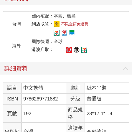
國內宅配：本島、離島
到店取貨：
台灣
不限金額免運費
國際快遞：全球
海外
港澳店取：
詳細資料
語言
中文繁體
裝訂
紙本平裝
ISBN
9786269771882
分級
普通級
商品規
頁數
192
23*17.1*1.4
格
適讀年
出版地
台灣
全齡適讀