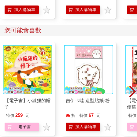
加入購物車
加入購物車
您可能會喜歡
【電子書】小狐狸的帽
吉伊卡哇 造型貼紙-粉
【電
子
便當
259
67
特價
元
96
折
特價
元
特價
電子書
加入購物車