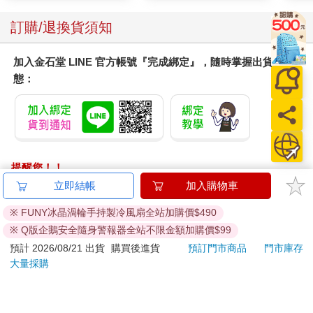
訂購/退換貨須知
加入金石堂 LINE 官方帳號『完成綁定』，隨時掌握出貨動
態：
提醒您！！
金石堂及銀行均不會請您操作ATM! 如接獲電話要求您前往
立即結帳
加入購物車
ATM提款機，請不要聽從指示，以免受騙上當！
※ FUNY冰晶渦輪手持製冷風扇全站加購價$490
退換貨須知：
※ Q版企鵝安全隨身警報器全站不限金額加購價$99
**提醒您，鑑賞期不等於試用期，退回商品須為全新狀態**
預計 2026/08/21 出貨
購買後進貨
預訂門市商品
門市庫存
依據「消費者保護法」第19條及行政院消費者保護處公告之
大量採購
「通訊交易解除權合理例外情事適用準則」，以下商品購買
後，除商品本身有瑕疵外，將不提供7天的猶豫期：
易於腐敗、保存期限較短或解約時即將逾期。（如：生