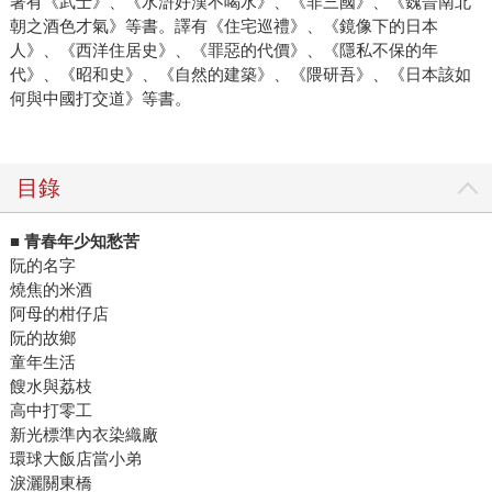
著有《武士》、《水滸好漢不喝水》、《非三國》、《魏晉南北
朝之酒色才氣》等書。譯有《住宅巡禮》、《鏡像下的日本
人》、《西洋住居史》、《罪惡的代價》、《隱私不保的年
代》、《昭和史》、《自然的建築》、《隈研吾》、《日本該如
何與中國打交道》等書。
目錄
■ 青春年少知愁苦
阮的名字
燒焦的米酒
阿母的柑仔店
阮的故鄉
童年生活
餿水與荔枝
高中打零工
新光標準內衣染織廠
環球大飯店當小弟
淚灑關東橋