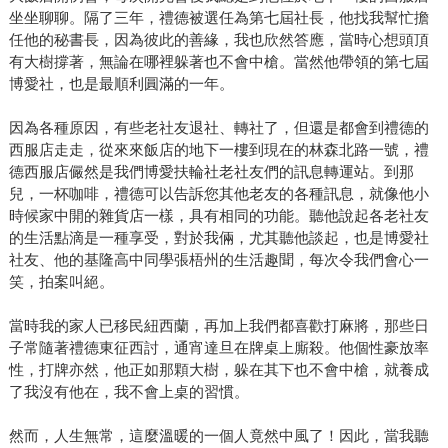
坐坐聊聊。隔了三年，禮德被選任為第七屆社長，他找我幫忙擔
任他的秘書長，因為彼此的善緣，我也欣然答應，當時心想頭頂
有大樹撐著，無論在哪裡躲著也不會中槍。當然他帶領的第七屆
博愛社，也是最順利圓滿的一年。
因為各種原因，有些老社友退社、轉社了，但還是都會到禮德的
西服店走走，從來來飯店的地下一樓到現在的林森北路一號，禮
德西服店儼然是我們博愛扶輪社老社友們的訊息轉運站。到那
兒，一杯咖啡，禮德可以告訴您其他老友的各種訊息，就像他小
時候家中開的雜貨店一樣，具有相同的功能。聽他說起各老社友
的生活點滴是一種享受，對於我倆，尤其聽他談起，也是博愛社
社友、他的基隆高中同學張梧州的生活趣聞，每次令我們會心一
笑，拍案叫絕。
當時我的家人已移民紐西蘭，再加上我們都喜歡打麻將，那些日
子常隨著禮德東征西討，通宵達旦在牌桌上廝殺。他個性豪放率
性，打牌亦然，他正如那顆大樹，躲在其下也不會中槍，就養成
了我沒有他在，我不會上桌的習慣。
然而，人生無常，這麼溫暖的一個人竟然中風了！因此，當我聽