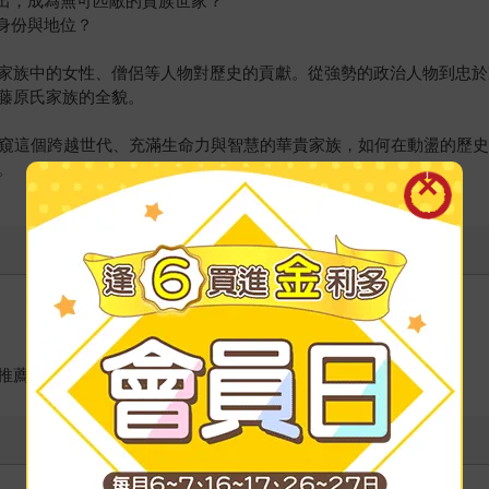
而出，成為無可匹敵的貴族世家？
身份與地位？
家族中的女性、僧侶等人物對歷史的貢獻。從強勢的政治人物到忠於
藤原氏家族的全貌。
一窺這個跨越世代、充滿生命力與智慧的華貴家族，如何在動盪的歷
。
推薦