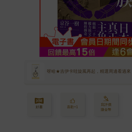
呀哈★吉伊卡哇旋風再起，精選周邊看過來
寫評價
好書
喜歡+1
賺金幣