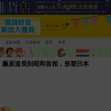
0
登入/註冊
電
居家休閒
日用食品
影音
售票
、藤原道長到昭和首相，形塑日本
中斷！