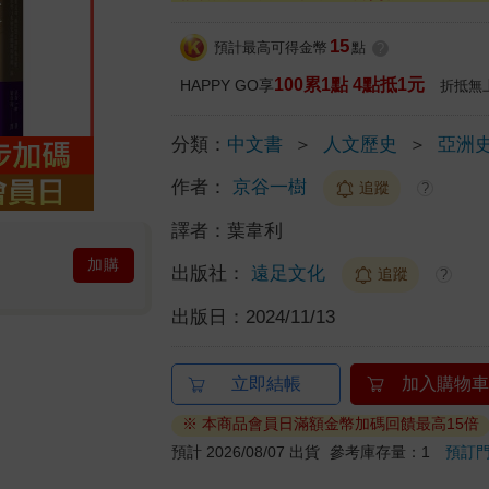
15
預計最高可得金幣
點
?
100累1點 4點抵1元
HAPPY GO享
折抵無
分類：
中文書
＞
人文歷史
＞
亞洲
作者：
京谷一樹
追蹤
?
譯者：
葉韋利
加購
出版社：
遠足文化
追蹤
?
出版日：
2024/11/13
立即結帳
加入購物車
※ 本商品會員日滿額金幣加碼回饋最高15倍
預計 2026/08/07 出貨
參考庫存量：1
預訂