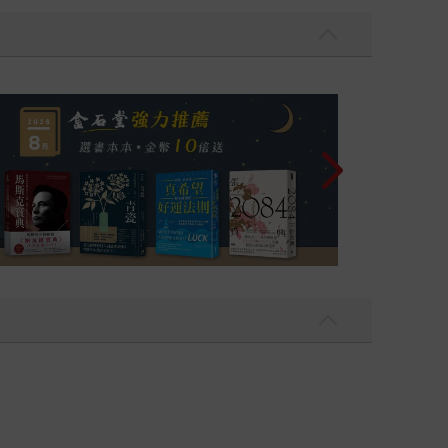
飛吧，鴻！：母