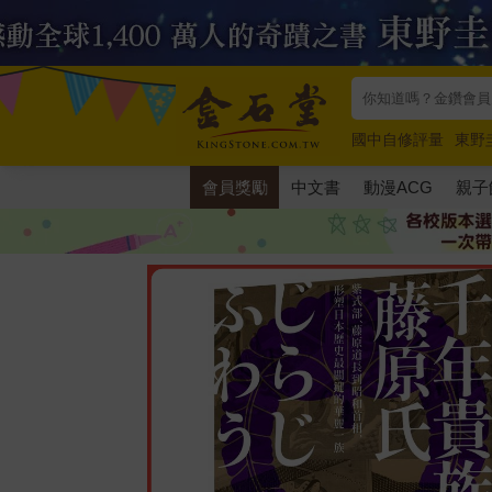
國中自修評量
東野
唯紅花綻放
奧德賽
會員獎勵
中文書
動漫ACG
親子