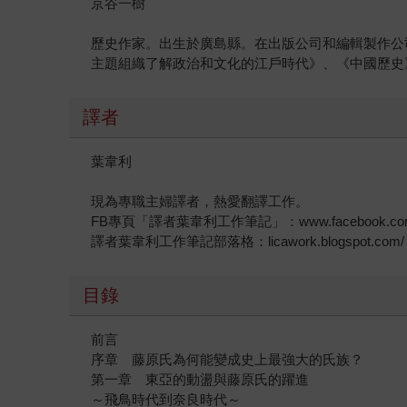
京谷一樹
歷史作家。出生於廣島縣。在出版公司和編輯製作公
主題組織了解政治和文化的江戶時代》、《中國歷史
譯者
葉韋利
現為專職主婦譯者，熱愛翻譯工作。
FB專頁「譯者葉韋利工作筆記」：www.facebook.com/l
譯者葉韋利工作筆記部落格：licawork.blogspot.com/
目錄
前言
序章 藤原氏為何能變成史上最強大的氏族？
第一章 東亞的動盪與藤原氏的躍進
～飛鳥時代到奈良時代～