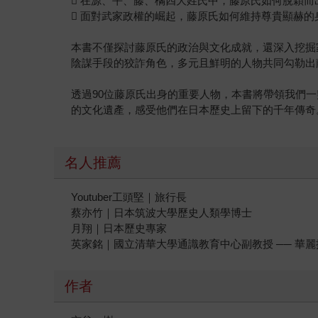
 在源、平、藤、橘四大姓氏中，藤原氏如何脫穎
 面對武家政權的崛起，藤原氏如何維持尊貴顯赫的
本書不僅探討藤原氏的政治與文化成就，還深入挖掘
陰謀手段的狡詐角色，多元且鮮明的人物共同勾勒出
透過90位藤原氏出身的重要人物，本書將帶領我們
的文化遺產，感受他們在日本歷史上留下的千年傳奇
名人推薦
Youtuber工頭堅｜旅行長
蔡亦竹｜日本筑波大學歷史人類學博士
月翔｜日本歷史專家
英家銘｜國立清華大學通識教育中心副教授 ── 華麗
作者