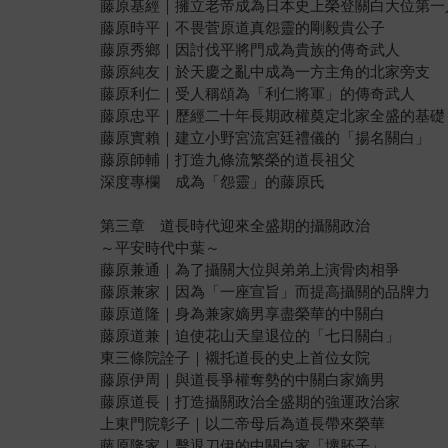
藤原基經｜擁立老帝成為日本史上榮登關白大位第一
藤原時平｜不畏菅原道真怨靈的剛毅貴公子
藤原秀鄉｜因討伐平將門成為貴族的傳奇武人
藤原純友｜於天慶之亂中成為一方主角的北家旁支
藤原利仁｜受人稱頌為「利仁將軍」的傳奇武人
藤原忠平｜歷經二十年長期政權奠定北家全盛的基礎
藤原實賴｜建立小野宮流宮廷禮儀的「揚名關白」
藤原師輔｜打造九條流繁榮的道長祖父
深度專欄 成為「怨靈」的藤原氏
第三章 道長時代迎來全盛期的攝關政治
～平安時代中葉～
藤原兼通｜為了攝關大位與弟弟上演骨肉相爭
藤原兼家｜因為「一座宣旨」而提高攝關的品牌力
藤原道隆｜身為兼家嫡男享盡榮華的中關白
藤原道兼｜迫使花山天皇退位的「七日關白」
東三條院詮子｜襯托道長的史上首位女院
藤原伊周｜與道長爭權奪勢的中關白家嫡男
藤原道長｜打造攝關政治全盛期的強運政治家
上東門院彰子｜以二帝母后為道長帶來榮華
藤原隆家｜擊退刀伊的中關白家「壞胚子」