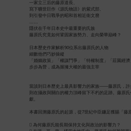
一家立三后的藤原道長、
寫下曠世巨作《源氏物語》的紫式部、
到引發中日戰爭的昭和首相近衛文麿
……
隱伏在千年日本史中最重要的氏族
藤原氏究竟如何鞏固家族勢力、走向榮華巔峰？
日本歷史作家解析90位系出藤原氏的人物
細數他們巧妙操縱
「婚姻政策」「權謀鬥爭」「特權制度」「莊園經濟
步步為營，成為握擁大權的最強主宰
當談到日本歷史上最具影響力的家族——藤原氏，許
則在攝政與關白的權力頂峰留下不朽的足跡。藤原氏
獻。
本書回溯藤原氏的起源，從7世紀中臣鐮足獲賜「藤
 為何藤原氏能長期保持文化與政治的影響力？