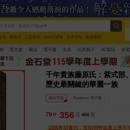
圭吾
楊双子
公益書包
16647續集
吉伊卡哇
通靈藥師
路邊攤新作
馬斯克
玩具總動員5
超慢跑
館
英文書
雜誌
電子書
文具
玩具親子
3C電玩
家
千年貴族藤原氏：紫式部
歷史最關鍵的華麗一族
紙本平裝
Readmoo 電子書
356
79
折
元
450
元
認購希望書包，幫助弱勢孩童上學不