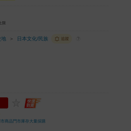
上限
史地
＞
日本文化/民族
追蹤
?
門市商品
門市庫存
大量採購