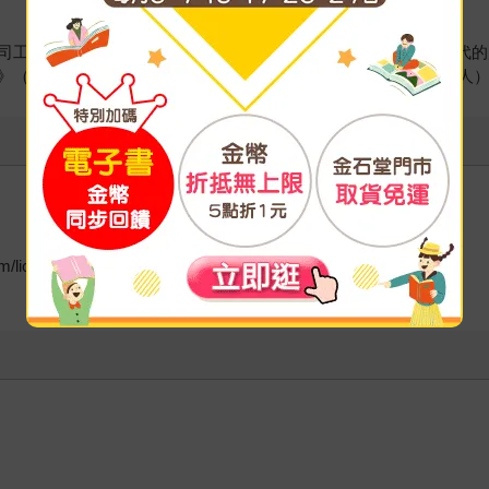
司工作後，轉向寫作。他為雜誌、書籍等撰稿，涵蓋從古代到現代的
》（朝日新聞出版），以及《國寶刀：1000多年的禮物》（天夢人
icaworks