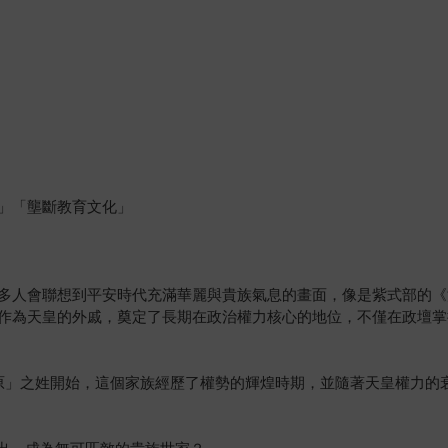
」「壟斷教育文化」
多人會聯想到平安時代充滿華麗與貴族氣息的畫面，像是紫式部的《
作為天皇的外戚，奠定了長期在政治權力核心的地位，不僅在政壇掌
原」之姓開始，這個家族經歷了權勢的輝煌時期，並隨著天皇權力的