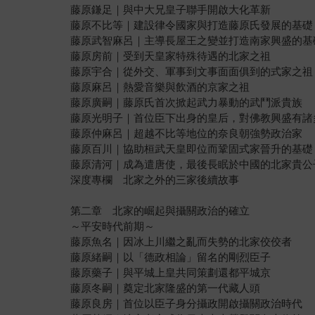
藤原鎌足｜與中大兄皇子聯手開啟大化革新
藤原不比等｜建設律令國家與打造藤原氏發展的基礎
藤原武智麻呂｜主導長屋王之變並打造南家興盛的基
藤原房前｜受到天皇家特殊待遇的北家之祖
藤原宇合｜從外交、軍事到文事面面俱到的式家之祖
藤原麻呂｜熱愛音樂與飲酒的京家之祖
藤原廣嗣｜藤原氏首次掀起武力暴動的武鬥派貴族
藤原光明子｜首位臣下出身的皇后，對佛教興盛有諸
藤原仲麻呂｜超越不比等地位的奈良朝強勢政治家
藤原百川｜協助桓武天皇即位而鞏固式家晉升的基礎
藤原清河｜成為遣唐使，最後長眠於中國的北家貴公
深度專欄 北家之外的三家後續故事
第二章 北家的崛起與攝關政治的確立
～平安時代前期～
藤原魚名｜因冰上川繼之亂而失勢的北家佼佼者
藤原緒嗣｜以「德政相論」留名的剛烈臣子
藤原藥子｜與平城上皇共同策劃還都平城京
藤原冬嗣｜奠定北家隆盛的第一代藏人頭
藤原良房｜首位以臣子身分攝政開啟攝關政治時代