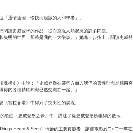
位「通情達理、愉快而坦誠的人和學者」。
們閱讀史威登堡的作品，從而克服人類狀況的許多問題。
和失明的世界，那將是我的一大樂事。」她進一步指出，閱讀史威登
le）在他的著作《招魂術史》中說：「史威登堡在某些方面與我們的靈性理念
獲得的各種精確知識已然交織在一起。」
說《塞拉菲塔》中得到了突出性的展現。
ria 》的歌曲〈史威登堡之夢〉中，講述了從史威登堡所獲得的啟示。
s Heard & Seen）情節的主要貢獻者，該部電影於二○二一年在Net