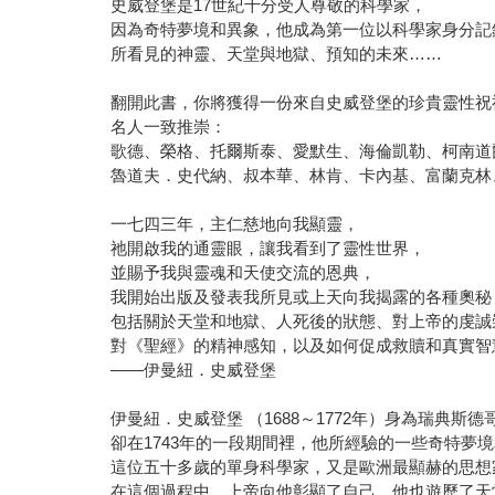
史威登堡是17世紀十分受人尊敬的科學家，
因為奇特夢境和異象，他成為第一位以科學家身分記
所看見的神靈、天堂與地獄、預知的未來……
翻開此書，你將獲得一份來自史威登堡的珍貴靈性祝
名人一致推崇：
歌德、榮格、托爾斯泰、愛默生、海倫凱勒、柯南道
魯道夫．史代納、叔本華、林肯、卡內基、富蘭克林
一七四三年，主仁慈地向我顯靈，
祂開啟我的通靈眼，讓我看到了靈性世界，
並賜予我與靈魂和天使交流的恩典，
我開始出版及發表我所見或上天向我揭露的各種奧秘
包括關於天堂和地獄、人死後的狀態、對上帝的虔誠
對《聖經》的精神感知，以及如何促成救贖和真實智
——伊曼紐．史威登堡
伊曼紐．史威登堡 （1688～1772年）身為瑞
卻在1743年的一段期間裡，他所經驗的一些奇特夢
這位五十多歲的單身科學家，又是歐洲最顯赫的思想
在這個過程中，上帝向他彰顯了自己，他也遊歷了天