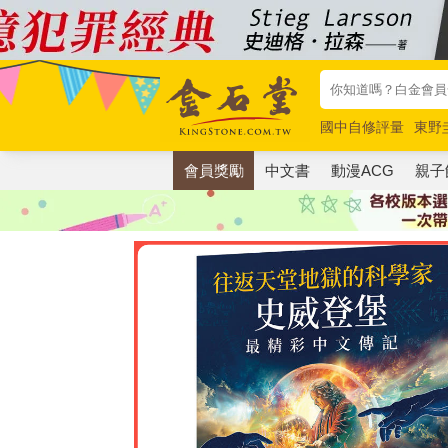
國中自修評量
東野
唯紅花綻放
奧德賽
會員獎勵
中文書
動漫ACG
親子