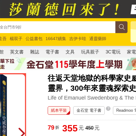
圭吾
楊双子
公益書包
16647續集
吉伊卡哇
通靈藥師
路邊攤新作
馬斯克
玩具總動員5
超慢跑
館
英文書
雜誌
電子書
文具
玩具親子
3C電玩
家
往返天堂地獄的科學家史
靈界，300年來靈魂探索
Life of Emanuel Swedenborg & The 
?
紙本平裝
金石堂 電子書
Readmoo
355
79
折
元
450
元