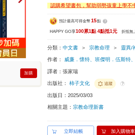
認購希望書包，幫助弱勢孩童上學不
15
預計最高可得金幣
點
?
100累1點 4點抵1元
HAPPY GO享
折抵無
分類：
中文書
＞
宗教命理
＞
靈異/
作者：
威廉．懷特、班傑明．伍斯特
譯者：
張家瑞
加購
出版社：
柿子文化
追蹤
?
出版日：
2025/03/03
相關主題：
宗教命理新書
立即結帳
加入購物車