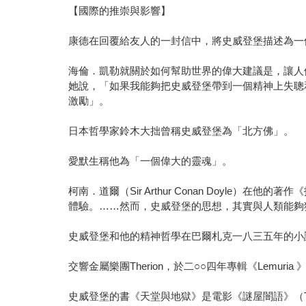
【國際的推崇與影響】
康德在回覆給友人的一封信中，將史威登堡描述為一
海倫．凱勒就關於如何幫助世界的偉大建議是，讓人
她說，「如果我能夠把史威登堡帶到一個精神上失聰
激勵」。
日本哲學家鈴木大拙曾稱史威登堡為「北方佛」。
愛默生稱他為「一個偉大的靈魂」。
柯南．道爾（Sir Arthur Conan Doy
體驗。……然而，史威登堡的思想，其實與人類能夠
史威登堡和他的精神哲學在巴爾札克一八三五年的小
交響金屬樂團Therion，於二○○四年專輯《Lemu
史威登堡的書《天堂與地獄》是電影《謎屋闇語》（Thing