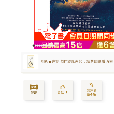
呀哈★吉伊卡哇旋風再起，精選周邊看過來
寫評價
好書
喜歡+1
賺金幣