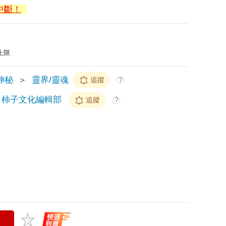
中斷！
上限
神秘
＞
靈界/靈魂
追蹤
?
、柿子文化編輯部
追蹤
?