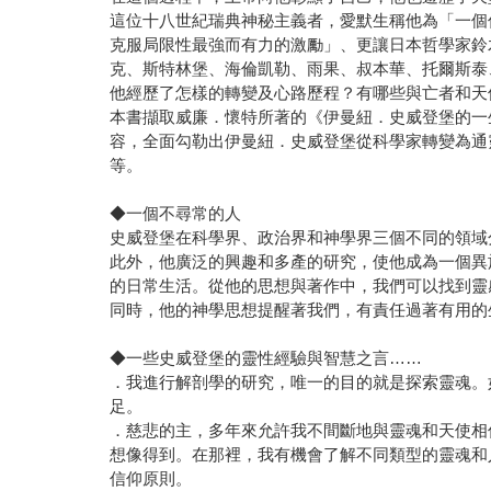
這位十八世紀瑞典神秘主義者，愛默生稱他為「一個
克服局限性最強而有力的激勵」、更讓日本哲學家鈴
克、斯特林堡、海倫凱勒、雨果、叔本華、托爾斯泰
他經歷了怎樣的轉變及心路歷程？有哪些與亡者和天
本書擷取威廉．懷特所著的《伊曼紐．史威登堡的一
容，全面勾勒出伊曼紐．史威登堡從科學家轉變為通
等。
◆一個不尋常的人
史威登堡在科學界、政治界和神學界三個不同的領域
此外，他廣泛的興趣和多產的研究，使他成為一個異
的日常生活。從他的思想與著作中，我們可以找到靈
同時，他的神學思想提醒著我們，有責任過著有用的
◆一些史威登堡的靈性經驗與智慧之言……
．我進行解剖學的研究，唯一的目的就是探索靈魂。
足。
．慈悲的主，多年來允許我不間斷地與靈魂和天使相
想像得到。在那裡，我有機會了解不同類型的靈魂和
信仰原則。