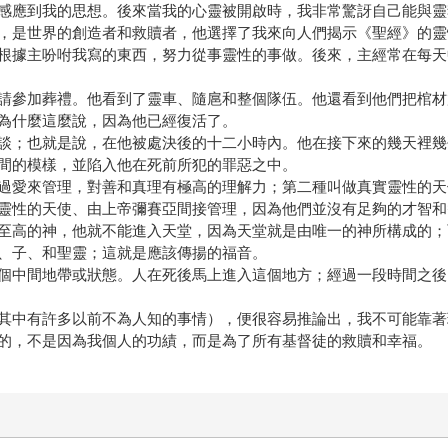
感應到我的思想。後來當我的心靈被開啟時，我非常驚訝自己能與靈
，是世界的創造者和救贖者，他選擇了我來向人們揭示《聖經》的靈
根據主吩咐我寫的東西，努力從事靈性的事做。後來，主經常在每天
請參加葬禮。他看到了靈車、隨扈和整個隊伍。他還看到他們把棺材
為什麼這麼說，因為他已經復活了。
談；也就是說，在他被處決後的十二小時內。他在接下來的幾天裡幾
間的模樣，並陷入他在死前所犯的罪惡之中。
過愛來管理，對善和真理有極高的理解力；第二種叫做真實靈性的天
靈性的天使、由上帝彌賽亞間接管理，因為他們並沒有足夠的才智和
至高的神，他就不能進入天堂，因為天堂就是由唯一的神所構成的；
、子、和聖靈；這就是應該傳揚的福音。
個中間地帶或狀態。人在死後馬上進入這個地方；經過一段時間之後
其中有許多以前不為人知的事情），便很容易推論出，我不可能靠著
的，不是因為我個人的功績，而是為了所有基督徒的救贖和幸福。