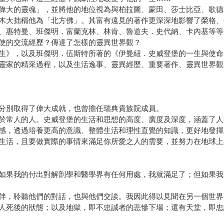
偉大的靈魂」，並將他的地位視為與柏拉圖、蒙田、莎士比亞、歌德
木大拙稱他為「北方佛」。其富有遠見的著作更深深地影響了榮格、
、惠特曼、班傑明．富蘭克林、林肯、魯道夫．史代納、卡內基等等
使的交流經歷？傳達了怎樣的靈異世界觀？
生》，以及班傑明．伍斯特所著的《伊曼紐．史威登堡的一生與使命
靈家的精采過程，以及生活逸事、靈異經歷、重要著作、靈異世界觀
分別取得了偉大成就，也曾擔任瑞典貴族院成員。
於常人的人。史威登堡的生活和思想的高度、廣度及深度，涵蓋了人
感，透過培養更高的意識、整體生活和理性直覺的知識，更好地發揮
生活，且要做實際的事情來滿足你所愛之人的需要，並努力在地球上
如果我的付出對解剖學和醫學界有任何用處，我就滿足了；但如果我
伴，聆聽他們的對話，也與他們交談。我因此得以見聞在另一個世界
人死後的狀態；以及地獄，即不忠誠者的悲慘下場；還有天堂，即忠