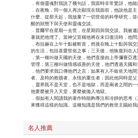
．有個靈魂對我說了幾句話，我當時非常驚訝，他能
．在夜晚，同一個人再次顯現在我面前，他說他是主
什麼。從那天起，我放棄了一切世俗的科學研究，並
醒的狀態下與天使和靈魂交談。
．普爾罕在星期一去世，在星期四與我交談。我被邀
著就把他埋了。當神父宣稱他將在末日復活時，他問
．布拉赫在上午十點被斬首，然後在晚上十點與我交
的生活，包括喜愛世俗之事；三天後，他恢復到在人
．第一種叫做天國的天使，他們直接由上帝彌賽亞透
管理；第三種叫做情感或善的天使，他們透過天國和
．他們要求我口傳他們之言：如果有人不皈依天地間
者、及時的救贖者、永恆的重生者；因此他同時是父
．靈界既不是天堂，也不是地獄，而是兩者之間的一
他要麼被升入天堂，要麼被拋入地獄。
．假如有人閱讀我的著作時能夠專注和冷靜的思考（
來獲得這樣的知識。這種知識是我們的救世主賜給我
名人推薦