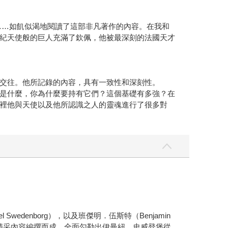
……如飢似渴地閱讀了這部非凡著作的內容。在我和
紀天使般的巨人充滿了欽佩，他被最深刻的法國天才
交往。他所記錄的內容，具有一致性和深刻性。
是什麼，你為什麼要持有它們？這個基礎有多強？在
裡他與天使以及他所認識之人的靈魂進行了很多對
Swedenborg），以及班傑明．伍斯特（Benjamin
g）兩書所滴萃的精采內容編撰而成，全面勾勒出伊曼紐．史威登堡從