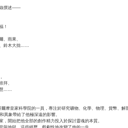
錄撰述——
福！
爾、雨果、
、鈴木大拙……
，
崇拜、
慧……
典斯德哥爾摩皇家科學院的一員，專注於研究礦物、化學、物理、貨幣、
境和異象帶給了他極深遠的影響。
家，開始把他全部的創作精力投入於探討靈魂的本質。
堂與地獄，這些經歷，戲劇性地改變了他的一生……