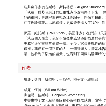
瑞典劇作家奧古斯特．斯特林堡（August Strindbe
「我在一排藍色裝訂的巴爾札克小說前停了下來， 
他的祖國，史威登堡被視為江湖騙子、想像力扭曲、
在這裡詮釋著……就這樣，史威登堡進入了我的生活
保羅．維托斯（Paul Vitols，英國作家）在評論
「就我個人而言，我毫不懷疑史威登堡所描述的是真
史威登堡的書非常值得一讀。至少，它會挑戰你的精
這裡，我們有一個正直的人，一個科學人，清楚地告
話。他看到了浩瀚的諸天，也看到了同樣浩瀚黑暗的
作者
威廉．懷特、班傑明．伍斯特、柿子文化編輯部
威廉．懷特（William White）
班傑明．伍斯特（Benjamin Worcester）
本書由柿子文化編輯團隊精心編輯擷取威廉．懷特（William
Worcester）所著的《伊曼紐．史威登堡的一生與使命》（T