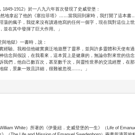
rg，1849-1912）於一八九六年首次發現了史威登堡：
偶然地拿起了他的《塞拉菲塔》……當我回到家時，我打開了這本書
淫蕩的瘋子，我從來沒有讀過他寫的任何一個字，現在我對這位上世
，並在其中發揮了巨大作用。」
《天堂與地獄》一書時，說：
實經驗。我相信他確實廣泛地遊歷了靈界，並與許多靈體和天使有過
神信念與假設，在我看來，這本質上是健康的，無論你對來世的信念
訴我們，他自己數百次，甚至數千次，與靈性世界的交流經歷，在那
地獄，景象一致且詳細，很難被忽視……。」
 White）所著的《伊曼紐．史威登堡的一生》（Life of Emanuel 
he Life and Mission of Emanuel Swedenbor