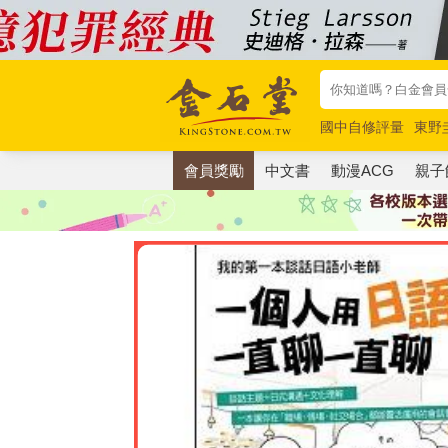
國中自修評量
東野
唯紅花綻放
奧德賽
會員獎勵
中文書
動漫ACG
親子