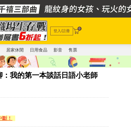
0
登入/註冊
電
居家休閒
日用食品
影音
售票
聊：我的第一本談話日語小老師
中斷！