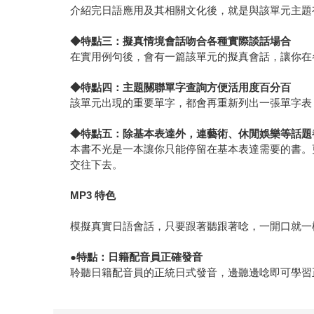
介紹完日語應用及其相關文化後，就是與該單元主題
◆
特點三：擬真情境會話吻合各種實際談話場合
在實用例句後，會有一篇該單元的擬真會話，讓你在
◆
特點四：主題關聯單字查詢方便活用度百分百
該單元出現的重要單字，都會再重新列出一張單字表
◆
特點五：除基本表達外，連藝術、休閒娛樂等話題
本書不光是一本讓你只能停留在基本表達需要的書。
交往下去。
MP3
特色
模擬真實日語會話，只要跟著聽跟著唸，一開口就一
●
特點：日籍配音員正確發音
聆聽日籍配音員的正統日式發音，邊聽邊唸即可學習