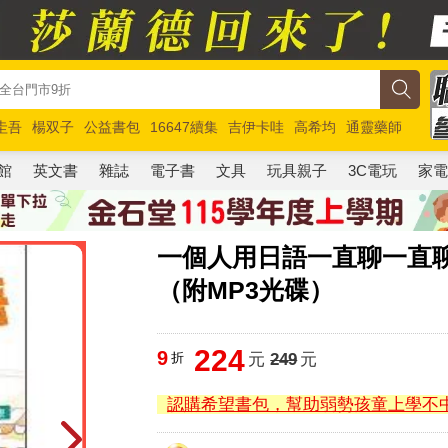
圭吾
楊双子
公益書包
16647續集
吉伊卡哇
高希均
通靈藥師
路邊攤新作
馬斯克
玩具總動員5
超慢跑
館
英文書
雜誌
電子書
文具
玩具親子
3C電玩
家
一個人用日語一直聊一直
（附MP3光碟）
224
9
折
元
249
元
認購希望書包，幫助弱勢孩童上學不