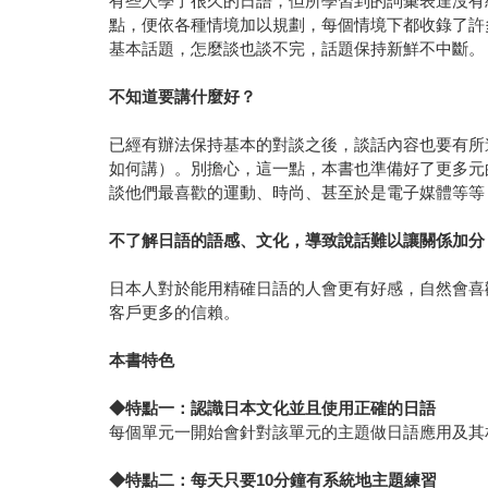
有些人學了很久的日語，但所學習到的詞彙表達沒有
點，便依各種情境加以規劃，每個情境下都收錄了許
基本話題，怎麼談也談不完，話題保持新鮮不中斷。
不知道要講什麼好？
已經有辦法保持基本的對談之後，談話內容也要有所
如何講）。別擔心，這一點，本書也準備好了更多元
談他們最喜歡的運動、時尚、甚至於是電子媒體等等
不了解日語的語感、文化，導致說話難以讓關係加分
日本人對於能用精確日語的人會更有好感，自然會喜
客戶更多的信賴。
本書特色
◆
特點一：認識日本文化並且使用正確的日語
每個單元一開始會針對該單元的主題做日語應用及其
◆
特點二：每天只要
10
分鐘有系統地主題練習