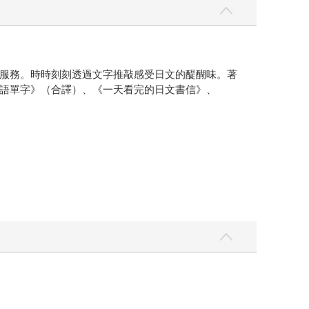
服務。時時刻刻透過文字推敲感受日文的醍醐味。著
語單字》（合譯）、《一天看完的日文書信》、