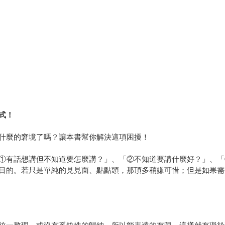
式！
什麼的窘境了嗎？讓本書幫你解決這項困擾！
①有話想講但不知道要怎麼講？」、「②不知道要講什麼好？」、「
目的。若只是單純的見見面、點點頭，那頂多稍嫌可惜；但是如果需