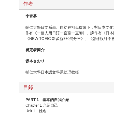
作者
李青芬
輔仁大學日文系畢。自幼在祖母啟蒙下，對日本文化
作有《一個人用日語一直聊一直聊》。譯作有《日本
《NEW TOEIC 新多益990滿分王》、《怎樣設
審定者簡介
坂本さおり
輔仁大學日本語文學系助理教授
目錄
PART 1
基本的自我介紹
Chapter 1 介紹自己
Unit 1 姓名