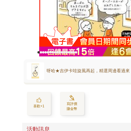
呀哈★吉伊卡哇旋風再起，精選周邊看過來
寫評價
喜歡+1
賺金幣
活動訊息