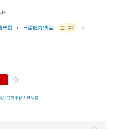
上限
語學習
＞
日語聽力/會話
追蹤
?
商品
門市庫存
大量採購