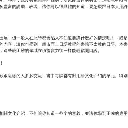
統一整理，或沒有系統性的歸納，所以能表達的有限，這樣就有礙於
多豐富的詞彙、表現，讓你可以很具體的知道，要怎麼跟日本人用許
進展，但一般人在此時都會陷入不知道要講什麼好的情況吧！（或是
的內容，讓你也學到一般市面上日語教學的書籍不太教的日語。本書
，這些較困難的領域在積蓄實力後一樣能輕鬆開口說。
！
歡跟這樣的人多多交流，書中每課都有對用語文化介紹的單元。特別
相關文化介紹，不但讓你知道一些字的意義，並讓你學到正確的應用