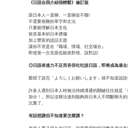
《日語自我介紹很輕鬆》修訂版
跟日本人一直聊、一直聊並不難!
不需要很難的單字和文法
只要能理解日本文化
留意基本的日本禮儀
加上豐富的談話主題
讓你不管是在『職場、情場、社交場合』
即使第一次見面也能表對情、說對話!
◎
日語表達力不足而吞吞吐吐說日語，即將成為過去
厭煩了說完「よろしくお願いします」就不知道該說
許多人遇到日本人時無法持續溝通的關鍵往往就是「
加分！」所以沒辦法達到能夠與日本人不間斷聊天的
沉重了。
有話想講但不知道要怎麼講？