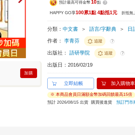
10
預計最高可得金幣
點
?
100累1點 4點抵1元
HAPPY GO享
折抵無
分類：
中文書
＞
語言/字辭典
＞
日
作者：
李青芬
追蹤
?
出版社：
語研學院
追蹤
?
出版日：
2016/02/19
加購
立即結帳
加入購物車
※ 本商品會員日滿額金幣加碼回饋最高15倍
預計 2026/08/15 出貨
購買後進貨
預訂門市