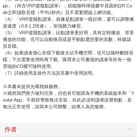
pp」（內含VRP虛擬點讀筆），就能隨時掃描書中頁面的QR Co
de立即讀取音檔（平均1秒內）且不需要開啟上網功能。
（4）「VRP虛擬點讀筆」就像是點讀筆一樣好用，還可以調整播
放速度（0.8-1.2倍速），加強聽力練習。
（5）「VRP虛擬點讀筆」比點讀筆更好用，具有定時播放、背景
播放的功能，也可以自動換頁或是手動點選想要的頁數，聆聽該
頁音檔。
（6）如果讀者擔心音檔下載後太佔手機空間，也可以隨時刪除音
檔，下次需要使用時再下載。購買本公司書籍的讀者等於有一個
雲端的CD櫃可隨時使用。
（7）詳細使用及操作方法請見書中使用說明。
※本書未提供光碟燒錄服務。
※雖然我們努力做到完美，但也有可能因為手機的系統版本和「Y
outor App」不相容導致無法安裝，在此必須和讀者說聲抱歉，若
無法正常使用，請與本公司聯繫，由專人為您服務。
作者