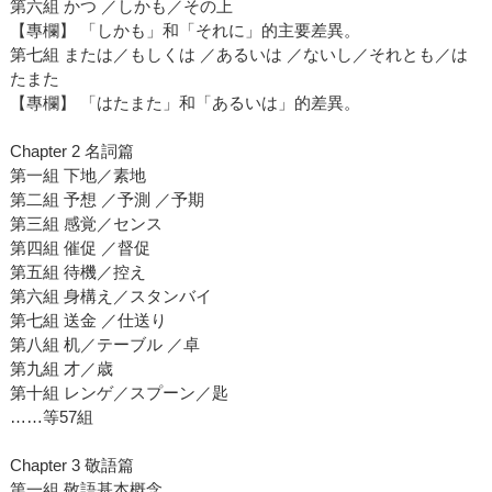
第六組 かつ ／しかも／その上
【專欄】 「しかも」和「それに」的主要差異。
第七組 または／もしくは ／あるいは ／ないし／それとも／は
たまた
【專欄】 「はたまた」和「あるいは」的差異。
Chapter 2 名詞篇
第一組 下地／素地
第二組 予想 ／予測 ／予期
第三組 感覚／センス
第四組 催促 ／督促
第五組 待機／控え
第六組 身構え／スタンバイ
第七組 送金 ／仕送り
第八組 机／テーブル ／卓
第九組 才／歳
第十組 レンゲ／スプーン／匙
……等57組
Chapter 3 敬語篇
第一組 敬語基本概念