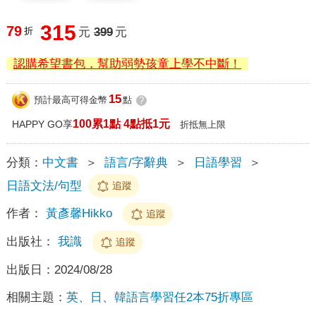
315
79
折
元
399
元
認購希望書包，幫助弱勢孩童上學不中斷！
15
預計最高可得金幣
點
?
100累1點 4點抵1元
HAPPY GO享
折抵無上限
分類：
中文書
＞
語言/字辭典
＞
日語學習
＞
日語文法/句型
追蹤
作者：
黃彥馨Hikko
追蹤
出版社：
我識
追蹤
出版日：
2024/08/28
相關主題：
英、日、韓語言學習任2本75折專區