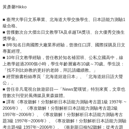
黃彥馨Hikko
■ 臺灣大學日文系畢業、北海道大學交換學生、日本語能力測驗1
級合格。
■ 曾獲數次台大傑出日文教學TA及卓越TA獎項、台大優秀交換生
獎學金。
■ 8年知名日商國際大廠業界經驗，曾擔任口譯、國際採購及日文
專案經理。
■ 10年日文教學經驗，曾任教於知名補習班、公私立國高中，線
上教學超過2000個小時，學生年齡層遍布10歲～70歲。學生說：
「找不到比妳教的更好的老師，拜託請繼續教。」
■ 經營臉書粉絲專頁「北海道妞遊日本」、「北海道妞日語大聲
公」。
■ 曾任非凡電視台旅遊節目—「News驚嘆號」特別來賓，文章也
曾數次刊登於風傳媒及東森媒體。
■ 譯有《專攻聽解！分類解析日本語能力測驗考古題1級 1997年 ~
2006年》、《專攻聽解！分類解析日本語能力測驗考古題2級
1997年~2006年》、《專攻聽解！分類解析日本語能力測驗考古
題3級 1997年~2006年》、《專攻聽解！分類解析日本語能力測驗
考古題4級 1997年~2006年》、《衝刺新日檢N2聽解：從考古題