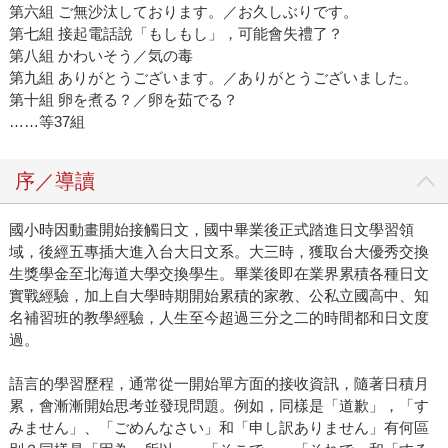
第六組 ご無沙汰しております。／お久しぶりです。
第七組 接起電話說「もしもし」，可能會失禮了？
第八組 かわいそう／気の毒
第九組 ありがとうございます。／ありがとうございました。
第十組 卵を煮る？／卵を茹でる？
……等37組
序／導讀
國小時因動畫開始接觸日文，國中畢業後正式踏進日文學習領
域，後經五專插大進入台大日文系。大三時，獲取台大優秀交換
生獎學金至北海道大學交換學生。畢業後即在業界累積各種日文
實戰經驗，加上自大學時期開始累積的家教、公私立國高中、知
名補習班的教學經驗，人生至今超過三分之二的時間都和日文度
過。
語言的學習歷程，通常從一開始單方面的接收資訊，隨著日積月
累，會漸漸開始思考並發現問題。例如，同樣是「道歉」，「す
みません」、「ごめんなさい」和「申し訳ありません」有何區