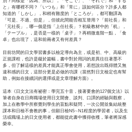
別？同樣是「因為、所以」，「そこで」、「それで」和「する
と」有哪裡不同？「いつも」和「常に」該如何區分？許多人都
知道的「しかし」，和稍有難度的「ところが」，都可翻譯為
「可是、不過、但是」，但彼此間能否相互替用？「前社長」和
「元社長」，哪一個是指「上任社長」？初級教材中的「机」，
「テーブル」，是否是一樣的「桌子」？再稍微進階一點，「食
卓」也出現了，這和前兩者又有何差異？
目前坊間的日文學習書多以檢定導向為主，或是初、中、高級的
正規課程，也許是礙於篇幅，書中對於用詞的差異往往著墨不
多，但了解這樣的差異才能真正學會使用，若想說出既得體又無
違和感的日文，這部分更是必做的功課（當然對日文檢定也有幫
助，例如在接續詞的選擇或是文章理解方面）。
這本《日文文法有祕密：學完五十音，接著要會的127個文法》以
筆者自身在日商職場使用日文開會、談判、口譯的經驗與觀察，
加上在教學中所察覺到學生的盲點和疑問，一次公開並集結統整
課本和日檢不會教的事，但願日檢N5∼N1程度的學習者，以及生
活或職場上的日文使用者，都能從此書中獲得收穫，筆者將深感
榮幸。