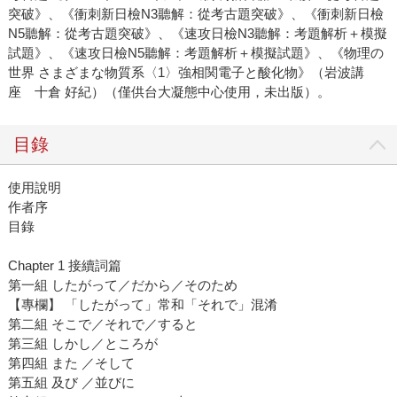
突破》、《衝刺新日檢N3聽解：從考古題突破》、《衝刺新日檢
N5聽解：從考古題突破》、《速攻日檢N3聽解：考題解析＋模擬
試題》、《速攻日檢N5聽解：考題解析＋模擬試題》、《物理の
世界 さまざまな物質系〈1〉強相関電子と酸化物》（岩波講
座 十倉 好紀）（僅供台大凝態中心使用，未出版）。
目錄
使用說明
作者序
目錄
Chapter 1 接續詞篇
第一組 したがって／だから／そのため
【專欄】 「したがって」常和「それで」混淆
第二組 そこで／それで／すると
第三組 しかし／ところが
第四組 また ／そして
第五組 及び ／並びに