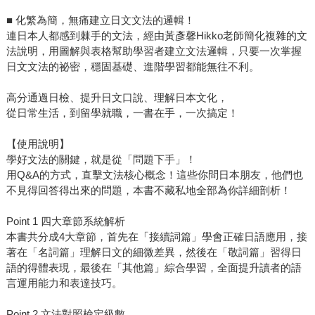
■ 化繁為簡，無痛建立日文文法的邏輯！
連日本人都感到棘手的文法，經由黃彥馨Hikko老師簡化複雜的文
法說明，用圖解與表格幫助學習者建立文法邏輯，只要一次掌握
日文文法的祕密，穩固基礎、進階學習都能無往不利。
高分通過日檢、提升日文口說、理解日本文化，
從日常生活，到留學就職，一書在手，一次搞定！
【使用說明】
學好文法的關鍵，就是從「問題下手」！
用Q&A的方式，直擊文法核心概念！這些你問日本朋友，他們也
不見得回答得出來的問題，本書不藏私地全部為你詳細剖析！
Point 1 四大章節系統解析
本書共分成4大章節，首先在「接續詞篇」學會正確日語應用，接
著在「名詞篇」理解日文的細微差異，然後在「敬詞篇」習得日
語的得體表現，最後在「其他篇」綜合學習，全面提升讀者的語
言運用能力和表達技巧。
Point 2 文法對照檢定級數