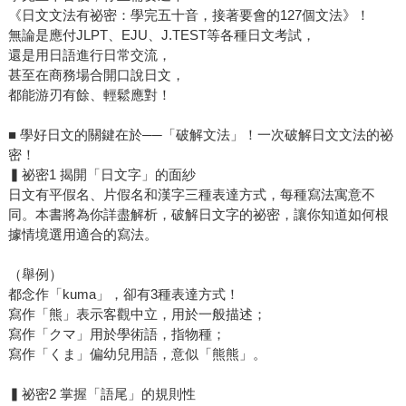
《日文文法有祕密：學完五十音，接著要會的127個文法》！
無論是應付JLPT、EJU、J.TEST等各種日文考試，
還是用日語進行日常交流，
甚至在商務場合開口說日文，
都能游刃有餘、輕鬆應對！
■ 學好日文的關鍵在於──「破解文法」！一次破解日文文法的祕
密！
▍祕密1 揭開「日文字」的面紗
日文有平假名、片假名和漢字三種表達方式，每種寫法寓意不
同。本書將為你詳盡解析，破解日文字的祕密，讓你知道如何根
據情境選用適合的寫法。
（舉例）
都念作「kuma」，卻有3種表達方式！
寫作「熊」表示客觀中立，用於一般描述；
寫作「クマ」用於學術語，指物種；
寫作「くま」偏幼兒用語，意似「熊熊」。
▍祕密2 掌握「語尾」的規則性