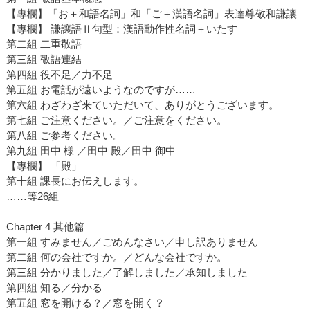
【專欄】「お＋和語名詞」和「ご＋漢語名詞」表達尊敬和謙讓
【專欄】 謙讓語Ⅱ句型：漢語動作性名詞＋いたす
第二組 二重敬語
第三組 敬語連結
第四組 役不足／力不足
第五組 お電話が遠いようなのですが……
第六組 わざわざ来ていただいて、ありがとうございます。
第七組 ご注意ください。／ご注意をください。
第八組 ご参考ください。
第九組 田中 様 ／田中 殿／田中 御中
【專欄】 「殿」
第十組 課長にお伝えします。
……等26組
Chapter 4 其他篇
第一組 すみません／ごめんなさい／申し訳ありません
第二組 何の会社ですか。／どんな会社ですか。
第三組 分かりました／了解しました／承知しました
第四組 知る／分かる
第五組 窓を開ける？／窓を開く？