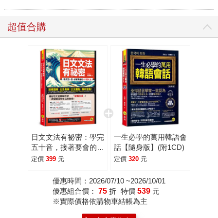
超值合購
日文文法有祕密：學完
一生必學的萬用韓語會
五十音，接著要會的
話【隨身版】(附1CD)
127個文法(附「Youtor
定價
399
元
定價
320
元
App」內含VRP虛擬點
讀筆)
優惠時間：2026/07/10 ~2026/10/01
優惠組合價：
75
折
特價
539
元
※實際價格依購物車結帳為主