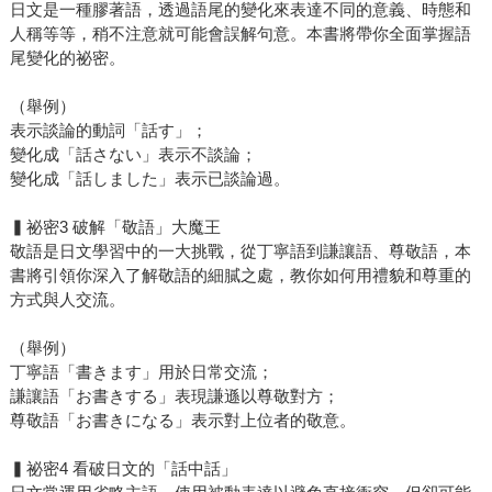
日文是一種膠著語，透過語尾的變化來表達不同的意義、時態和
人稱等等，稍不注意就可能會誤解句意。本書將帶你全面掌握語
尾變化的祕密。
（舉例）
表示談論的動詞「話す」；
變化成「話さない」表示不談論；
變化成「話しました」表示已談論過。
▍祕密3 破解「敬語」大魔王
敬語是日文學習中的一大挑戰，從丁寧語到謙讓語、尊敬語，本
書將引領你深入了解敬語的細膩之處，教你如何用禮貌和尊重的
方式與人交流。
（舉例）
丁寧語「書きます」用於日常交流；
謙讓語「お書きする」表現謙遜以尊敬對方；
尊敬語「お書きになる」表示對上位者的敬意。
▍祕密4 看破日文的「話中話」