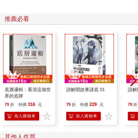
推薦必看
底層邏輯：看清這個世
請解開故事謎底 01
請解
界的底牌
316
229
79
折
特價
元
79
折
特價
元
79
折
加入購物車
加入購物車
其他人也買