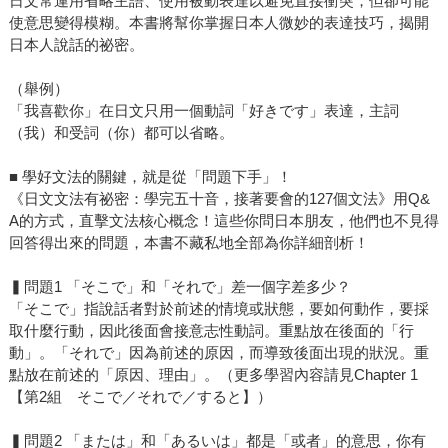
日文常運用省略主語、使用被動表達以避免直接衝突，但卻可能
使意思變得模糊。本書將幫你掌握日本人微妙的表達技巧，揭開
日本人說話的祕密。
（舉例）
「我喜歡你」在日文只用一個動詞「好きです」表達，主詞
（我）和受詞（你）都可以省略。
■ 學好文法的關鍵，就是從「問題下手」！
《日文文法有祕密：學完五十音，接著要會的127個文法》用Q&
A的方式，直擊文法核心概念！這些你問日本朋友，他們也不見得
回答得出來的問題，本書不藏私地全部為你詳細剖析！
▍問題1 「そこで」和「それで」差一個字差多少？
「そこで」指說話者對於前述的情境或狀態，要如何動作，要採
取什麼行動，因此後面會接意志性動詞。重點放在後面的「行
動」。「それで」因為前述的原因，而導致後面出現的狀況。重
點放在前述的「原因、理由」。（更多學習內容請見Chapter 1
【第2組 そこで／それで／すると】）
▍問題2 「または」和「あるいは」都是「或者」的意思，你有