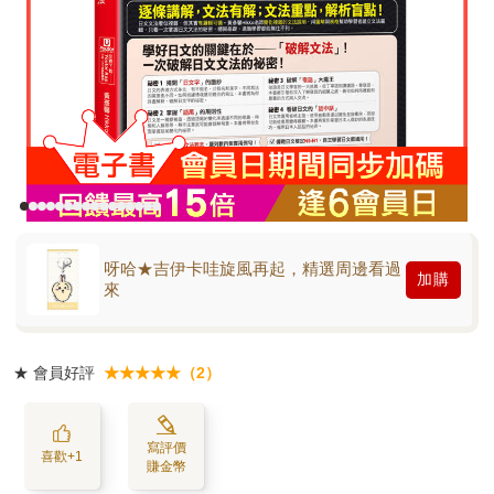
呀哈★吉伊卡哇旋風再起，精選周邊看過
加購
來
★
會員好評
★★★★★（2）
寫評價
喜歡+1
賺金幣