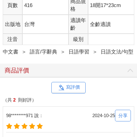
商品規
頁數
416
18開17*23cm
格
適讀年
出版地
台灣
全齡適讀
齡
注音
級別
中文書
＞
語言/字辭典
＞
日語學習
＞
日語文法/句型
商品評價
寫評價
（共
2
則好評）
分享
98********971 說：
2024-10-25