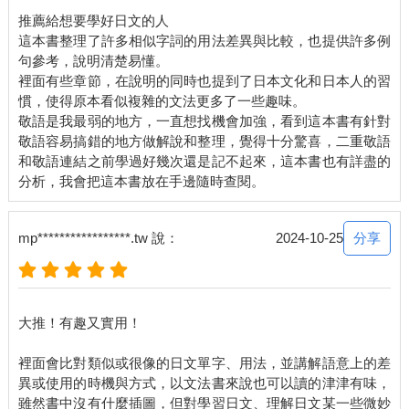
推薦給想要學好日文的人
這本書整理了許多相似字詞的用法差異與比較，也提供許多例
句參考，說明清楚易懂。
裡面有些章節，在說明的同時也提到了日本文化和日本人的習
慣，使得原本看似複雜的文法更多了一些趣味。
敬語是我最弱的地方，一直想找機會加強，看到這本書有針對
敬語容易搞錯的地方做解說和整理，覺得十分驚喜，二重敬語
和敬語連結之前學過好幾次還是記不起來，這本書也有詳盡的
分享
mp*****************.tw 說：
2024-10-25
大推！有趣又實用！
裡面會比對類似或很像的日文單字、用法，並講解語意上的差
異或使用的時機與方式，以文法書來說也可以讀的津津有味，
雖然書中沒有什麼插圖，但對學習日文、理解日文某一些微妙