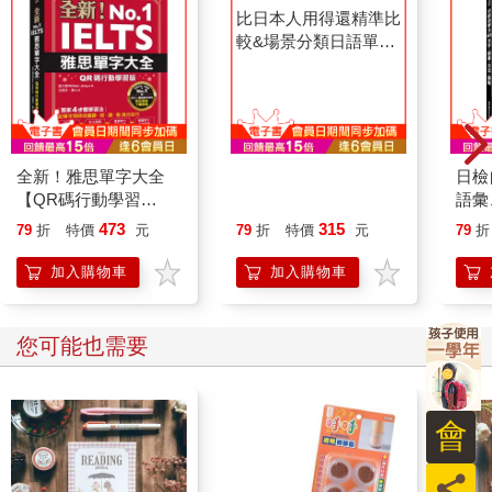
全新！雅思單字大全
比日本人用得還精準比
日檢
【QR碼行動學習
較&場景分類日語單字
語彙
版】：短文組織記憶＋
集(18K＋MP3)
自學
473
315
79
折
特價
元
79
折
特價
元
79
折
措辭變換＋片語延伸，
指南
全面提升寫作、口語能
加入購物車
加入購物車
力（附英式發音音檔下
載QR碼）
您可能也需要
會
員