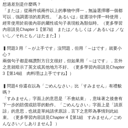
想過差別是什麼嗎？
「または」從兩件或兩件以上的事物中擇一，無論選擇哪一個都
可以，強調選項的差異性。「あるいは」從選項中擇一時使用，
經常使用於前後內容的屬性或句子表現較為類似時。（更多學習
內容請見Chapter 1【第7組 または／もしくは ／あるいは ／な
いし／それとも／はたまた】）
▍問題3 用「～が上手です」沒問題，但用「～はです」就要小
心？
兩個句子都是稱讚對方日文很好，但如果用「～はです」，言外
之意就暗示了英文或其他地方不好。（更多學習內容請見Chapter
3【第14組 肉料理は上手ですね】）
▍問題4 你還在以為「ごめんなさい」比「すみません」有禮貌
嗎？
「すみません」字面上的意思是「不會結束」，意味著之後會有
下一步的賠償或賠罪的動作。「ごめんなさい」字面上是「請原
諒」的意思，也就是單純請求原諒，言下之意即為事情到此結
束。（更多學習內容請見Chapter 4【第1組 すみません／ごめ
んなさい／しありません】 ）