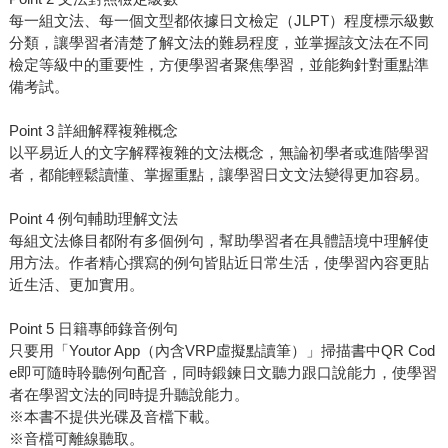
每一組文法、每一個文型都依據日文檢定（JLPT）程度標示級數
分類，讓學習者清楚了解文法的難易程度，並掌握該文法在不同
檢定等級中的重要性，方便學習者聚焦學習，並能夠針對重點準
備考試。
Point 3 詳細解釋複雜概念
以平易近人的文字解釋複雜的文法概念，無論初學者或進階學習
者，都能輕鬆讀懂、掌握重點，讓學習日文文法變得更加容易。
Point 4 例句輔助理解文法
每組文法條目都附有多個例句，幫助學習者在具體語境中理解使
用方法。作者精心撰寫的例句皆貼近日常生活，使學習內容更貼
近生活、更加實用。
Point 5 日籍專師錄音例句
只要用「Youtor App（內含VRP虛擬點讀筆）」掃描書中QR Cod
e即可隨時聆聽例句配音，同時鍛鍊日文聽力跟口說能力，使學習
者在學習文法的同時提升聽說能力。
※本書不提供光碟及音檔下載。
※音檔可離線聽取。