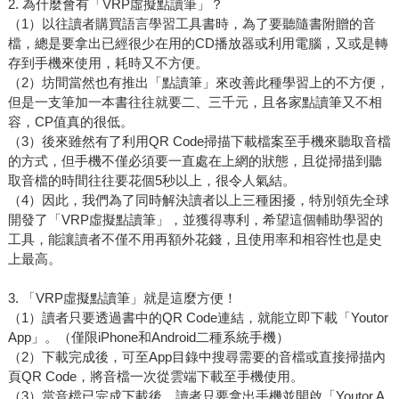
2. 為什麼會有「VRP虛擬點讀筆」？
（1）以往讀者購買語言學習工具書時，為了要聽隨書附贈的音
檔，總是要拿出已經很少在用的CD播放器或利用電腦，又或是轉
存到手機來使用，耗時又不方便。
（2）坊間當然也有推出「點讀筆」來改善此種學習上的不方便，
但是一支筆加一本書往往就要二、三千元，且各家點讀筆又不相
容，CP值真的很低。
（3）後來雖然有了利用QR Code掃描下載檔案至手機來聽取音檔
的方式，但手機不僅必須要一直處在上網的狀態，且從掃描到聽
取音檔的時間往往要花個5秒以上，很令人氣結。
（4）因此，我們為了同時解決讀者以上三種困擾，特別領先全球
開發了「VRP虛擬點讀筆」，並獲得專利，希望這個輔助學習的
工具，能讓讀者不僅不用再額外花錢，且使用率和相容性也是史
上最高。
3. 「VRP虛擬點讀筆」就是這麼方便！
（1）讀者只要透過書中的QR Code連結，就能立即下載「Youtor
App」。（僅限iPhone和Android二種系統手機）
（2）下載完成後，可至App目錄中搜尋需要的音檔或直接掃描內
頁QR Code，將音檔一次從雲端下載至手機使用。
（3）當音檔已完成下載後，讀者只要拿出手機並開啟「Youtor A