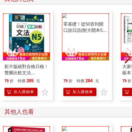
影片版絕對合格日檢！
零基礎！從50音到開
大家
雙圖比較文法
口說日語(附大開本50
級本
N5（25K+QR碼）
音練習本＋1MP3)
雙書
265
284
79
折
特價
元
79
折
特價
元
79
折
說、
AP
加入購物車
加入購物車
即聽
片）i
其他人也看