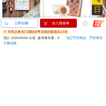
日
Reading Journal閱讀
大/透明椅腳套－8枚入
Read
立即結帳
加入購物車
筆記 [浪漫]
×6組
筆記 
※ 本商品會員日滿額金幣加碼回饋最高15倍
125
760
特價
元
76
折
特價
元
特價
預計 2026/08/08 出貨
參考庫存量：9
預訂門市商品
門市庫存
大量採購
加入購物車
加入購物車
您可能會喜歡