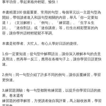
事半功倍，學起來格外輕鬆、愉快！
本書精選100 個最重要、常用的句型，每個單元以一主題句型為
開始，帶領讀者進入和該句型相關的內容，舉凡「你一定要知
道！」（文法解析）、「例句」、「練習題」、「生字＆生
詞」、「迷你對話」或「迷你講座」等，衍生出精彩豐富的內
容，讓你學外語輕輕鬆鬆不單調。
本書是初學者、大忙人、有心人學好日語的捷徑。
1.你一定要知道：從句型中解釋語法，讓你深入瞭解本句的含意
及用法，然再舉一反三，應用在各種句子上，讓你學習日語更快
速。
2.例句：同一句型介紹了許多不同的例句，讓你反覆練習，學習
更快速。
3.練習題測驗：每一句型都附有練習題，以提升你學習日語的效
果。卷末還有
練習題的標準解答，方便讀者做自我評量，馬上驗收效果，學習
零死角。