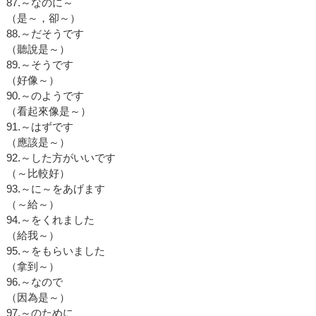
87.～なのに～
（是～，卻～）
88.～だそうです
（聽說是～）
89.～そうです
（好像～）
90.～のようです
（看起來像是～）
91.～はずです
（應該是～）
92.～した方がいいです
（～比較好）
93.～に～をあげます
（～給～）
94.～をくれました
（給我～）
95.～をもらいました
（拿到～）
96.～なので
（因為是～）
97.～のために