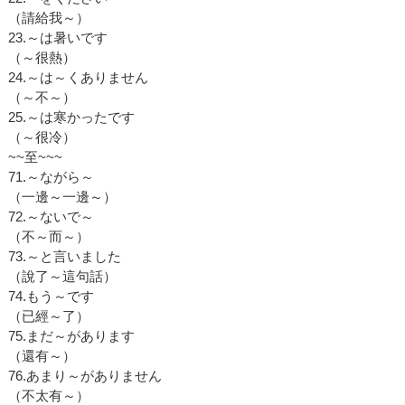
（請給我～）
23.～は暑いです
（～很熱）
24.～は～くありません
（～不～）
25.～は寒かったです
（～很冷）
~~至~~~
71.～ながら～
（一邊～一邊～）
72.～ないで～
（不～而～）
73.～と言いました
（說了～這句話）
74.もう～です
（已經～了）
75.まだ～があります
（還有～）
76.あまり～がありません
（不太有～）