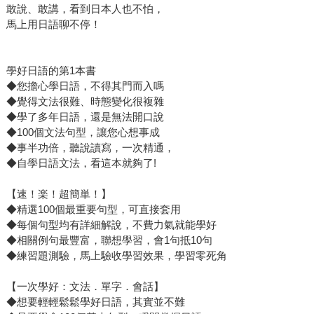
敢說、敢講，看到日本人也不怕，
馬上用日語聊不停！
學好日語的第1本書
◆您擔心學日語，不得其門而入嗎
◆覺得文法很難、時態變化很複雜
◆學了多年日語，還是無法開口說
◆100個文法句型，讓您心想事成
◆事半功倍，聽說讀寫，一次精通，
◆自學日語文法，看這本就夠了!
【速！楽！超簡単！】
◆精選100個最重要句型，可直接套用
◆每個句型均有詳細解說，不費力氣就能學好
◆相關例句最豐富，聯想學習，會1句抵10句
◆練習題測驗，馬上驗收學習效果，學習零死角
【一次學好：文法．單字．會話】
◆想要輕輕鬆鬆學好日語，其實並不難