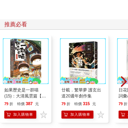
推薦必看
如果歷史是一群喵
廿載．繁華夢 護玄出
日花
(15)：大清風雲篇【萌
道20週年創作集
詞彙
貓漫畫學歷史】
387
315
79
折
特價
元
79
折
特價
元
79
折
加入購物車
加入購物車