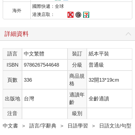
國際快遞：全球
海外
港澳店取：
詳細資料
語言
中文繁體
裝訂
紙本平裝
ISBN
9786267544648
分級
普通級
商品規
頁數
336
32開13*19cm
格
適讀年
出版地
台灣
全齡適讀
齡
注音
級別
中文書
＞
語言/字辭典
＞
日語學習
＞
日語文法/句型