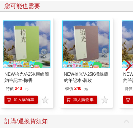
您可能也需要
NEW拾光V-25K橫線簡
NEW拾光V-25K橫線簡
NE
約筆記本-橄香
約筆記本-暮玫
約筆
240
240
特價
元
特價
元
特價
加入購物車
加入購物車
訂購/退換貨須知