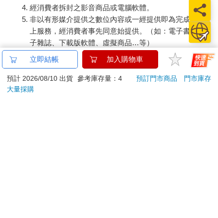
經消費者拆封之影音商品或電腦軟體。
非以有形媒介提供之數位內容或一經提供即為完成之線
上服務，經消費者事先同意始提供。（如：電子書、電
子雜誌、下載版軟體、虛擬商品…等）
已拆封之個人衛生用品。（如：內衣褲、刮鬍刀、除毛
立即結帳
加入購物車
刀…等）
若非上列種類商品，均享有到貨7天的猶豫期（含例假
預計 2026/08/10 出貨
參考庫存量：4
預訂門市商品
門市庫存
大量採購
日）。
辦理退換貨時，商品（組合商品恕無法接受單獨退貨）必須
是您收到商品時的原始狀態（包含商品本體、配件、贈品、
保證書、所有附隨資料文件及原廠內外包裝…等），請勿直
接使用原廠包裝寄送，或於原廠包裝上黏貼紙張或書寫文
字。
退回商品若無法回復原狀，將請您負擔回復原狀所需費用，
嚴重時將影響您的退貨權益。