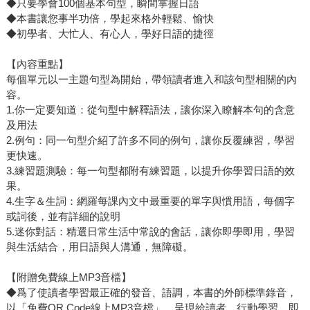
◆只要學會100個基本句型，瞬間掌握日語
◆本書讓您事半功倍，學起來格外輕鬆、愉快
◆初學者、大忙人、有心人，學好日語的捷徑
【內容重點】
每個單元以一主題句型為開始，帶領讀者進入和該句型相關的內
容。
1.你一定要知道：從句型中解釋語法，讓你深入瞭解本句的含意
及用法
2.例句：同一句型介紹了許多不同的例句，讓你反覆練習，學習
更快速。
3.練習題測驗：每一句型都附有練習題，以提升你學習日語的效
果。
4.生字＆生詞：網羅每課內文中最重要的單字與慣用語，每個字
或詞後，並有詳細的說明
5.迷你對話：精選日常生活中常說的會話，讓你即學即用，學習
與生活結合，用日語與人溝通，無障礙。
【附贈免費線上MP3音檔】
◆爲了使讀者學習最正確的發音、語調，本書的外師標準錄音，
以「免費QR Code線上MP3音檔」，呈現給讀者，行動學習，即