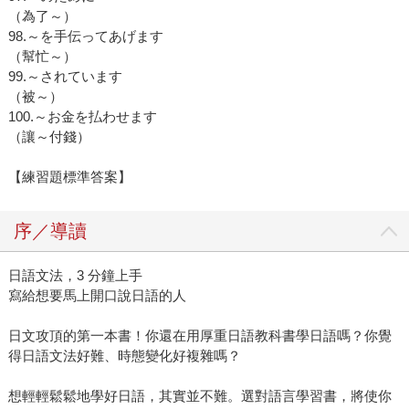
（為了～）
98.～を手伝ってあげます
（幫忙～）
99.～されています
（被～）
100.～お金を払わせます
（讓～付錢）
【練習題標準答案】
序／導讀
日語文法，3 分鐘上手
寫給想要馬上開口說日語的人
日文攻頂的第一本書！你還在用厚重日語教科書學日語嗎？你覺
得日語文法好難、時態變化好複雜嗎？
想輕輕鬆鬆地學好日語，其實並不難。選對語言學習書，將使你