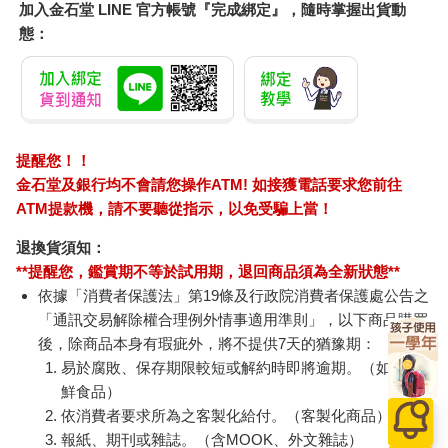
加入金石堂 LINE 官方帳號『完成綁定』，隨時掌握出貨動
態：
提醒您！！
金石堂及銀行均不會請您操作ATM! 如接獲電話要求您前往
ATM提款機，請不要聽從指示，以免受騙上當！
退換貨須知：
**提醒您，鑑賞期不等於試用期，退回商品須為全新狀態**
依據「消費者保護法」第19條及行政院消費者保護處公告之
「通訊交易解除權合理例外情事適用準則」，以下商品購買
後，除商品本身有瑕疵外，將不提供7天的猶豫期：
易於腐敗、保存期限較短或解約時即將逾期。（如：生
鮮食品）
依消費者要求所為之客製化給付。（客製化商品）
報紙、期刊或雜誌。（含MOOK、外文雜誌）