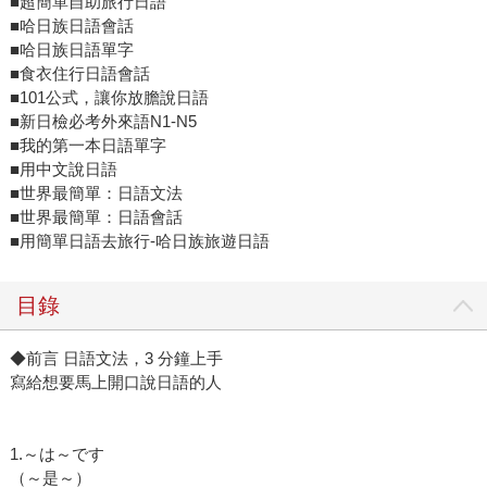
■超簡單自助旅行日語
■哈日族日語會話
■哈日族日語單字
■食衣住行日語會話
■101公式，讓你放膽說日語
■新日檢必考外來語N1-N5
■我的第一本日語單字
■用中文說日語
■世界最簡單：日語文法
■世界最簡單：日語會話
■用簡單日語去旅行-哈日族旅遊日語
目錄
◆前言 日語文法，3 分鐘上手
寫給想要馬上開口說日語的人
1.～は～です
（～是～）