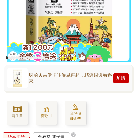
呀哈★吉伊卡哇旋風再起，精選周邊看過
加購
來
寫評價
電子書
喜歡+1
賺金幣
?
紙本平裝
金石堂 電子書