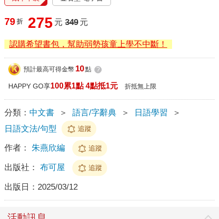
275
79
折
元
349
元
認購希望書包，幫助弱勢孩童上學不中斷！
10
預計最高可得金幣
點
?
100累1點 4點抵1元
HAPPY GO享
折抵無上限
分類：
中文書
＞
語言/字辭典
＞
日語學習
＞
日語文法/句型
追蹤
作者：
朱燕欣編
追蹤
出版社：
布可屋
追蹤
出版日：
2025/03/12
活動訊息