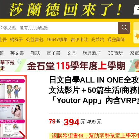
圭吾
楊双子
公益書包
16647續集
吉伊卡哇
高希均
通靈藥師
路邊攤新作
馬斯克
玩具總動員5
超慢跑
館
英文書
雜誌
電子書
文具
玩具親子
3C電玩
家
日文自學ALL IN ONE
文法影片＋50篇生活/商務
「Youtor App」內含VR
394
79
折
元
499
元
認購希望書包，幫助弱勢孩童上學不