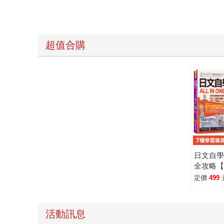
超值合購
日文自學A
全攻略【
支老師
定價
499
片＋50
文範文＋
驗＋「You
活動訊息
含VRP