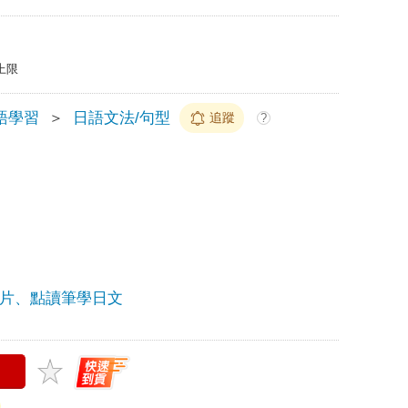
上限
語學習
＞
日語文法/句型
追蹤
?
片、點讀筆學日文