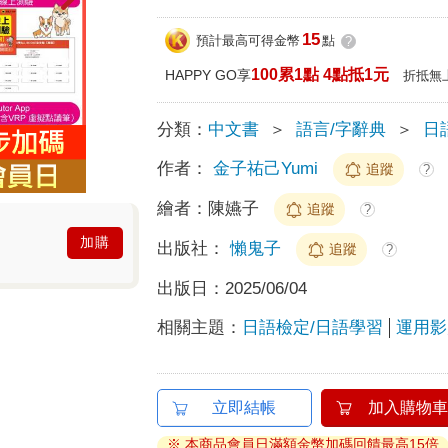
15
預計最高可得金幣
點
?
100累1點 4點抵1元
HAPPY GO享
折抵無
分類：
中文書
＞
語言/字辭典
＞
日
作者：
金子祐己Yumi
追蹤
?
繪者：
陳嬿子
追蹤
?
加購
出版社：
懶鬼子
追蹤
?
出版日：
2025/06/04
相關主題：
日語檢定/日語學習
運用影
立即結帳
加入購物車
※ 本商品會員日滿額金幣加碼回饋最高15倍