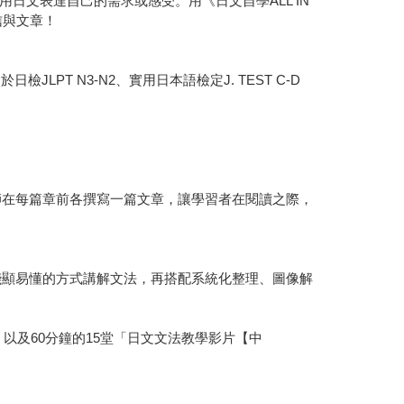
文表達自己的需求或感受。用《日文自學ALL IN
信與文章！
LPT N3-N2、實用日本語檢定J. TEST C-D
師在每篇章前各撰寫一篇文章，讓學習者在閱讀之際，
淺顯易懂的方式講解文法，再搭配系統化整理、圖像解
以及60分鐘的15堂「日文文法教學影片【中