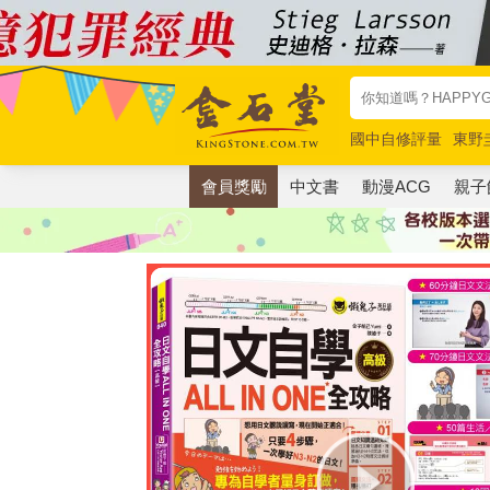
國中自修評量
東野
唯紅花綻放
奧德賽
會員獎勵
中文書
動漫ACG
親子