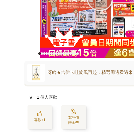
呀哈★吉伊卡哇旋風再起，精選周邊看過來
★
1
個人喜歡
寫評價
喜歡+1
賺金幣