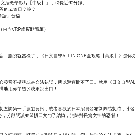
日文文法教學影片【中級】」，時長近60分鐘。
景的50篇日文範文
、會話」音檔
pp（內含VRP虛擬點讀筆）」
，腦袋就當機了，《日文自學ALL IN ONE全攻略【高級】》是
發音不標準或是文法錯誤，所以遲遲開不了口。就用《日文自學ALL 
滿地把你學習的成果說出口！
」
查詢第一手旅遊資訊，或者喜歡的日本演員發布新劇感想時，才發現自
為暖身，分段閱讀並習慣日文句子結構，消除對長篇文字的恐懼！