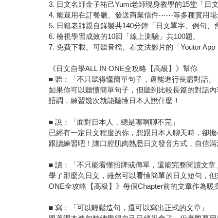
3. 日文名師金子祐己Yumi老師現身教學的15堂「
4. 能運用在訂餐廳、發送商業信件⋯⋯等多種實用場
5. 日籍老師親自錄製共140分鐘「日文單字、例句
6. 檢視學習成效的10回「線上測驗」共100題。
7. 免費下載、可聽音檔、看文法影片的「Youtor A
《日文自學ALL IN ONE全攻略【高級】》幫你
■ 聽：「不只聽得懂簡單句子，還能進行長篇對話」
如果你可以聽懂簡單句子，但聽到比較長篇的對話內容
語調，練習幾次就能聽懂日本人說什麼！
■ 說：「面對日本人，總是聊啊聊不完」
已經有一定日文程度的你，想跟日本人聊天時，卻擔心
跟讀練習吧！讓口腔肌肉熟悉日文發音方式，自信滿
■ 讀：「不只能看懂招牌或傳單，還能完整閱讀文章
學了那麼久日文，雖然可以看懂簡單的日文短句，但想
ONE全攻略【高級】》每個Chapter前的文章作
■ 寫：「可以輕鬆造句，還可以寫出正式的文章」