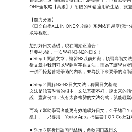
跟著課本造句時總覺得自己已經學會了，但實際要用日
ONE全攻略【高級】》附贈的50篇適用於生活、
【能力分級】
《日文自學ALL IN ONE全攻略》系列依難易度預計分
級等程度。
想打好日文基礎，現在開始正適合！
只要4步驟，一次學好N3-N2的日文！
■ Step 1 閱讀文章，複習N3以前知識，預習高階文
從文章中我們可以學到單字跟文法，而為了讓學習者
一併回憶起曾經學過的內容，並為接下來要學的進階
■ Step 2 圖解N3-N2日文文法，穩固日文基礎
文法是語言學習的根本，文法基礎不好，說出來的話
說、豐富例句，沒有太多複雜的文法公式，就能輕鬆學
而為了幫助學習者能更有效地學好日文，金子祐己Yu
級】」，只要用「Youtor App」掃描書中QR C
■ Step 3 解析日語句型結構，勇敢開口說日文