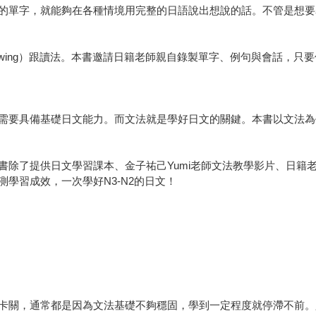
的單字，就能夠在各種情境用完整的日語說出想說的話。不管是想要
ing）跟讀法。本書邀請日籍老師親自錄製單字、例句與會話，只要使用You
需要具備基礎日文能力。而文法就是學好日文的關鍵。本書以文法為
除了提供日文學習課本、金子祐己Yumi老師文法教學影片、日籍老
學習成效，一次學好N3-N2的日文！
卡關，通常都是因為文法基礎不夠穩固，學到一定程度就停滯不前。只