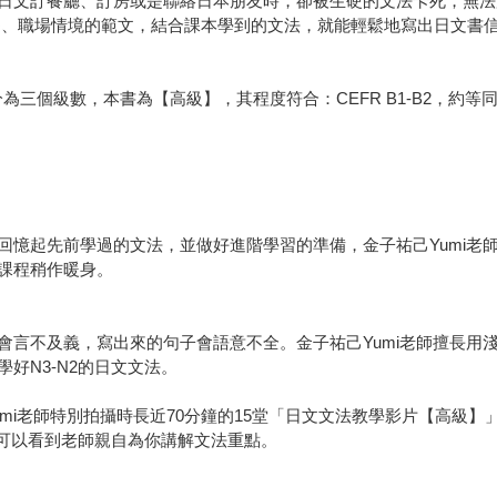
文訂餐廳、訂房或是聯絡日本朋友時，卻被生硬的文法卡死，無法用日
旅遊、職場情境的範文，結合課本學到的文法，就能輕鬆地寫出日文書
為三個級數，本書為【高級】，其程度符合：CEFR B1-B2，約等同於日檢J
法
回憶起先前學過的文法，並做好進階學習的準備，金子祐己Yumi老
課程稍作暖身。
會言不及義，寫出來的句子會語意不全。金子祐己Yumi老師擅長用
好N3-N2的日文文法。
mi老師特別拍攝時長近70分鐘的15堂「日文文法教學影片【高級】」
ode就可以看到老師親自為你講解文法重點。