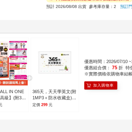
預計 2026/08/08 出貨
參考庫存量：2
預訂
優惠時間：2026/07/10 ~2
優惠組合價：
75
折
特
※實際價格依購物車結
加入購物車
LL IN ONE
365天，天天學英文(附
高級】(附30
1MP3＋防水收藏盒)：
真人教學文法影
超新奇設計，365天，
元
定價
299
元
篇生活/商務日
每一天都可以當做是第
100題線上測
一天！
tor App」內
虛擬點讀筆)