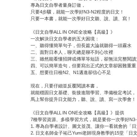
專為日文自學者量身訂做，
只要4步驟，就能一次學好N3-N2程度的日文！
只要一本書，就能一次學好日文聽、說、讀、寫！
《日文自學ALL IN ONE全攻略【高級】》
一次解決日文自學者的五大困境：
一、聽得懂簡單句子，但長篇大論就聽得一頭霧水
二、面對日本人，聊天總是聊不到心坎裡
三、雖然能看懂招牌或傳單等短語，卻無法完整閱讀
四、可以簡單造句，但要寫出正式的文章卻困難重重
五、想要往日檢N2、N1邁進卻信心不足
現在，只要仔細並反覆閱讀本書，
就能穩固日文基礎、銜接進階學習、準備檢定考試，
馬上幫你提升日文能力，聽、說、讀、寫一次學會！
《日文自學ALL IN ONE全攻略【高級】》提供
7種學習資源、多樣學習方式，就是要你一次學好N3-
1. 專為自學者設計、圖文並茂、讓你一看就會的
2. 日文名師金子祐己Yumi老師現身教學的15堂「