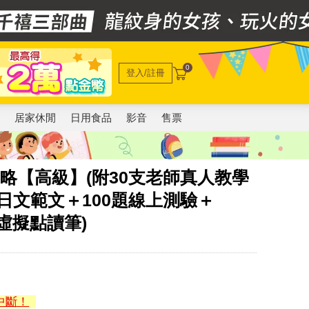
0
登入/註冊
電
居家休閒
日用食品
影音
售票
全攻略【高級】(附30支老師真人教學
日文範文＋100題線上測驗＋
P虛擬點讀筆)
中斷！