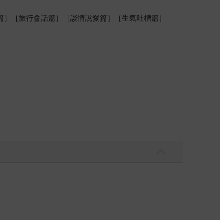
］［商務會話篇］［旅行會話篇］［談情說愛篇］［生氣吐槽篇］