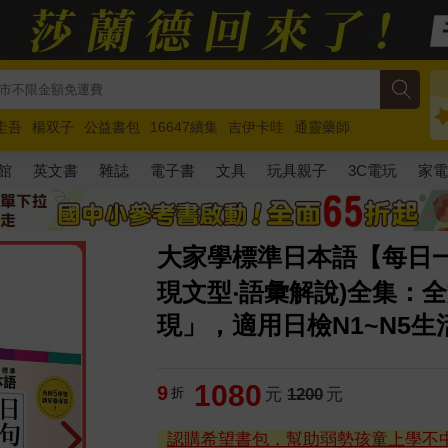
圭吾
楊双子
公益書包
16647續集
吉伊卡哇
通靈藥師
路邊攤新作
馬斯克
玩具總動員5
超慢跑
館
英文書
雜誌
電子書
文具
玩具親子
3C電玩
家
大家學標準日本語【每日一
現文型‧語彙解說)全集：
現」，適用日檢N1~N5
1080
9
折
元
1200
元
認購希望書包，幫助弱勢孩童上學不