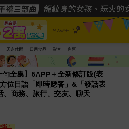
0
登入/註冊
電
居家休閒
日用食品
影音
售票
句全集】5APP＋全新修訂版(表
全方位日語「即時應答」&「發話表
生活、商務、旅行、交友、聊天
中斷！