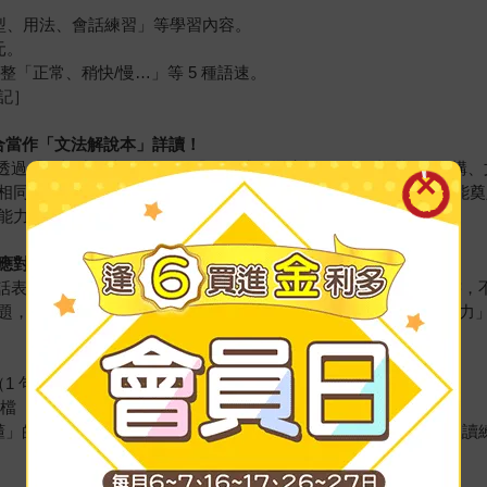
型、用法、會話練習」等學習內容。
元。
調整「正常、稍快/慢…」等 5 種語速。
筆記］
合當作「文法解說本」詳讀！
明，透過「圖框式：文句拆解」「條列式：逐字說明」詳述「語句結構
相同、相似、差異」，從「會話句的文法原則掌握會話句」，必能奠
能力。
應對日檢考題
考題「發話表現」，都重視達成「恰當應答&發言」的日語能力。活用本
題，有助於強化日本語能力試驗（JLPT）的「聽解力」和「讀解力
 句中文，1 句日文）
音檔
懂」的「會話力困境」。目前有「生活實用篇」「旅行會話篇」跟讀