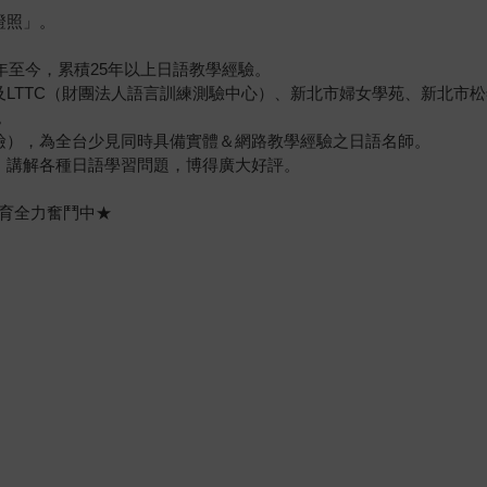
證照」。
年至今，累積25年以上日語教學經驗。
LTTC（財團法人語言訓練測驗中心）、新北市婦女學苑、新北市松
。
檢），為全台少見同時具備實體＆網路教學經驗之日語名師。
人次點閱，講解各種日語學習問題，博得廣大好評。
教育全力奮鬥中★
）
）
）