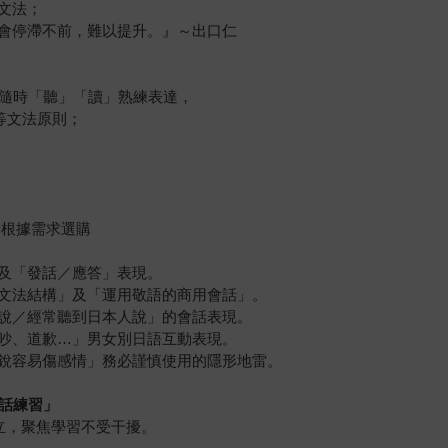
文法；
會停滯不前，難以提升。』～出口仁
可隨時「聽」「讀」熟練表達，
」等文法原則；
請根據需求選購
及「發話／應答」表現。
文法結構」及「運用敬語的商用會話」。
說／經常聽到日本人說」的會話表現。
吵、道歉…」男女別日語互動表現。
銳容易傷感情」務必謹慎使用的隱形地雷。
會話練習」
獨立，聚焦學習不受干擾。