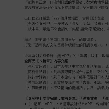
『能夠真正說一口流利日語的學習者，都紮實地學習
在沒有文法基礎的情況下持續學習，語言能力很快就
出口仁老師嚴選「722 個具體場面」實用日語表達
［全方位 5 APP］完美整合「會話、文型、音檔」
［紙本書］聚焦 722 會話句「結構‧語彙‧字尾變化
滿足「想要盡快開口說實用日語」的學習者，
打造「憑藉良好文法基礎持續精進的日語表達力」！
※本系列另有發行「無 APP」的「單書」版本，敬
全商品【５篇章】內容介紹
［生活實用篇］：日本人生活中常見的會話場面，以
［商務會話篇］：列舉實際商務場合，說明「敬語的
［旅行會話篇］：到日本旅行時「經常需要對日本人
［談情說愛篇］：真實戀愛場面的「告白、承諾、爭
［生氣吐槽篇］：不留情面的情緒話，以及「語氣尖
【５APP】功能完備，並有各單元「使用文型」「
●［１篇章１APP］：５篇章設計成５APP，各自