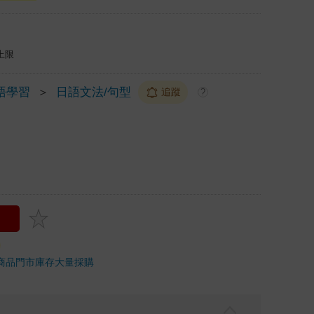
上限
語學習
＞
日語文法/句型
追蹤
?
商品
門市庫存
大量採購