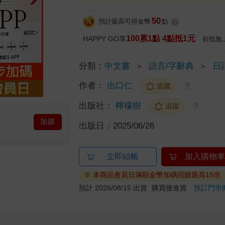
50
預計最高可得金幣
點
?
100累1點 4點抵1元
HAPPY GO享
折抵無
分類：
中文書
＞
語言/字辭典
＞
日
作者：
出口仁
追蹤
?
出版社：
檸檬樹
追蹤
?
加購
出版日：
2025/06/26
立即結帳
加入購物車
※ 本商品會員日滿額金幣加碼回饋最高15倍
預計 2026/08/15 出貨
購買後進貨
預訂門市