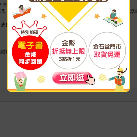
P 序號
Google Play 免費安裝《檸檬樹－標準日本語【每日一句】［生活實用篇
［序號］點按［確定］即完成安裝。
讀體驗。可離線使用。