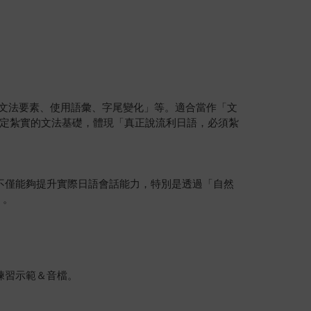
、文法要素、使用語彙、字尾變化」等。適合當作「文
定紮實的文法基礎，體現「真正說流利日語，必須紮
書，不僅能夠提升實際日語會話能力，特別是透過「自然
」。
練習示範＆音檔。