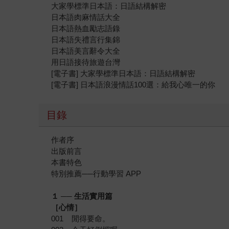
大家學標準日本語：日語結構解密
日本語肉麻情話大全
日本語熱血勵志語錄
日本語失禮言行集錦
日本語美言辭令大全
用日語接待旅遊台灣
[電子書] 大家學標準日本語：日語結構解密
[電子書] 日本語浪漫情話100選：給我心唯一的你
目錄
作者序
出版前言
本書特色
特別推薦──行動學習 APP
１ ── 生活實用篇
［心情］
001 閒得要命。