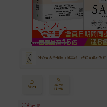
呀哈★吉伊卡哇旋風再起，精選周邊看過來
寫評價
喜歡+1
賺金幣
活動訊息