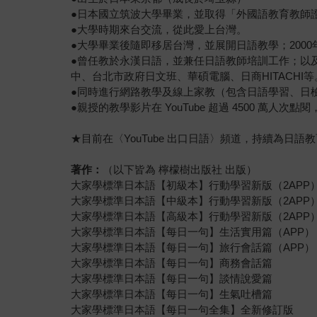
●日本國立筑波大學畢業，並取得「外國語教育教師
●大學時期來台交流，從此愛上台灣。
●大學畢業後隨即移居台灣，並展開日語教學；2000
●曾任教於永漢日語，並兼任日語教師培訓工作；以及
中、台北市政府日文班、華碩電腦、日商HITACHI等
●同時進行網路教學及線上家教（包含日語學習、日
●親授的教學影片在 YouTube 超過 4500 萬
★目前在〈YouTube 出口日語〉頻道，持續為日語
著作：
（以下皆為 檸檬樹出版社 出版）
大家學標準日本語【初級本】行動學習新版（2APP
大家學標準日本語【中級本】行動學習新版（2APP
大家學標準日本語【高級本】行動學習新版（2APP
大家學標準日本語【每日一句】生活實用篇（APP）
大家學標準日本語【每日一句】旅行會話篇（APP）
大家學標準日本語【每日一句】商務會話篇
大家學標準日本語【每日一句】談情說愛篇
大家學標準日本語【每日一句】生氣吐槽篇
大家學標準日本語【每日一句全集】全新修訂版