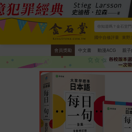
國中自修評量
東野
唯紅花綻放
奧德賽
會員獎勵
中文書
動漫ACG
親子