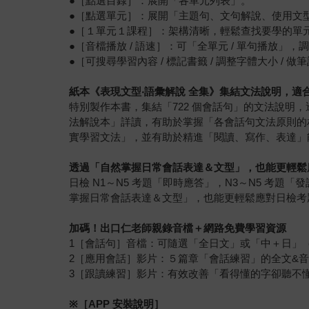
●［點選目錄］：展開「各單元列表」。
●［點選單元］：展開「主題句、文句解說、使用文
●［１單元１課程］：架構清晰，輕鬆查找要學的單
●［音檔播放 / 語速］：可「全單元 / 單句播放」，
●［可搜尋學習內容 / 標記書籤 / 調整字體大小 / 做
紙本《表現文型‧語彙解說 全集》集結文法說明，適
特別製作本書，集結「722 個會話句」的文法說
法解說本」詳讀，有助於掌握「各會話句文法原則的
實學習文法」，並有助於精進「閱讀、寫作、表達」
透過「自然掌握日常會話表達＆文型」，也能更輕鬆
日檢 N1～N5 考題「即時應答」，N3～N5 
掌握日常會話表達＆文型」，也能更輕鬆應對日檢考
加碼！出口仁老師親錄音檔＋網路免費學習資源
1［會話句］音檔：可隨選「全日文」或「中＋日」（1
2［應用會話］影片：５篇章「會話練習」的全文&
3［跟讀練習］影片：有效改善「看得懂的字卻聽不
※［APP 安裝說明］