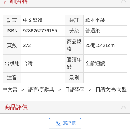
詳細資料
基準期望值與實際現象相互對照，透過副詞來表現兩者間的差
距。
副詞的期待性――有效傳達情感
語言
中文繁體
裝訂
紙本平裝
思考副詞時，特別重要的是「期待性」。
我們透過言詞來表達時，分為客觀陳述法與主觀陳述法。一般認
ISBN
9786267776155
分級
普通級
為，以名詞或動詞來陳述時通常較為客觀。這是由於名詞陳述概
念與知識等，動詞則陳述存在與事情等，兩者皆直接陳述現象。
商品規
頁數
272
25開15*21cm
相對於此，透過形容詞或副詞來陳述時，通常容易變得主觀。以
格
形容詞為例，即使氣溫同為二十度，春天時會覺得暖和，秋天時
則感到涼爽。這是因為說話者所持基準有所不同，前者為度過寒
適讀年
出版地
台灣
全齡適讀
冬時節後所迎來的春天，後者則是度過盛夏時節後所迎來的秋
齡
天。「二十度」為客觀的名詞世界，「暖かい（暖和的）」「涼
注音
級別
しい（涼爽的）」則為主觀的形容詞世界。當然，這樣的主觀表
現得以成立，是由於說話者與聽者之間擁有共通的經驗。基於共
中文書
＞
語言/字辭典
＞
日語學習
＞
日語文法/句型
通經驗的「共鳴」是形容詞表現的關鍵。
事實上，副詞也和上述所見形容詞的情況相同。「川がゆっくり
流れる（河川緩慢地流動）」這句話之所以成立，是由於說話者
商品評價
腦中有河川流動速度的基準值，眼前河川的流動速度比基準值緩
慢，所以才如此描述。富士川為日本三大急流之一，利根川則以
流速相較平穩而聞名。分別在這兩條河川旁長大的人，對於「ゆ
寫評價
っくり（緩慢地）」的感覺也會有所不同。當眼前現象與自身感