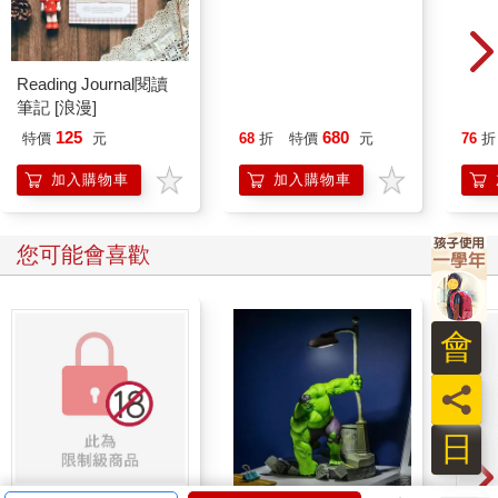
意義稀薄化――「ある意味（某種意義上）」「逆に（反而）」
「適当に（隨意地）」
如同上述「ぜひ」「けっこう」的例子，在漢字音用詞「漢語」
成為副詞並頻繁使用的過程中，其意涵內容有時會漸趨稀薄。其
Reading Journal閱讀
米諾諾防滑矽膠椅腳套
多用
它副詞也有類似的現象，特別是在職場辦公室中，很容易觀察到
筆記 [浪漫]
－小－4入X12組
4入
副詞的「意義稀薄化」現象。
125
680
特價
元
68
折
特價
元
76
折
・｛ちょっと／一瞬｝いい？（可以｛過來一下／占用一瞬的時
間｝嗎？）
加入購物車
加入購物車
被上司這麼叫過去，本應是「一下」「一瞬」的時間，卻遭扣留
三十分鐘以上。不知道大家是否也有過這種經驗？
您可能會喜歡
・一応、お伝えしておきます。 姑且告知。
・とりあえず、今日一日がんばりましょう。 總而言之，今天一
天大家一起加油吧。
對方這麼說，不曉得大家是否曾感到困惑，不懂話中的「一応
會
（姑且）」「とりあえず（總而言之）」指的是什麼？
・社内で問題になったのは、ある意味、よかったと思います。
員
在公司內部發生問題，某種意義上，我認為是好的。
・そこまでほめられると、逆にやばいよね。 被誇獎成那樣，反
日
而不得了呢。
「ある意味（某種意義上）」或「逆に（反而）」也是經常使用
的表現，但「某種意義」代表何種意義，「反而」又代表與什麼