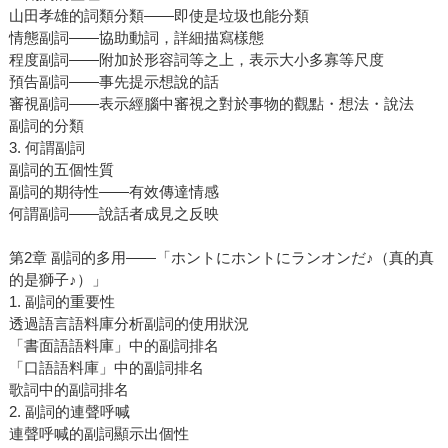
山田孝雄的詞類分類――即使是垃圾也能分類
情態副詞――協助動詞，詳細描寫樣態
程度副詞――附加於形容詞等之上，表示大小多寡等尺度
預告副詞――事先提示想說的話
審視副詞――表示經腦中審視之對於事物的觀點・想法・說法
副詞的分類
3. 何謂副詞
副詞的五個性質
副詞的期待性――有效傳達情感
何謂副詞――說話者成見之反映
第2章 副詞的多用――「ホントにホントにランオンだ♪（真的真
的是獅子♪）」
1. 副詞的重要性
透過語言語料庫分析副詞的使用狀況
「書面語語料庫」中的副詞排名
「口語語料庫」中的副詞排名
歌詞中的副詞排名
2. 副詞的連聲呼喊
連聲呼喊的副詞顯示出個性