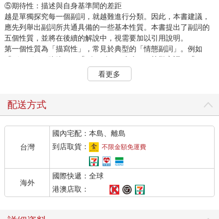
⑤期待性：描述與自身基準間的差距
越是單獨探究每一個副詞，就越難進行分類。因此，本書建議，
應先列舉出副詞所共通具備的一些基本性質。本書提出了副詞的
五個性質，並將在後續的解說中，視需要加以引用說明。
第一個性質為「描寫性」，常見於典型的「情態副詞」。例如
「ガタガタ（咯咯）」「ゲラゲラ（哈哈）」等擬音詞、「つる
つる（滑溜溜）」「くるくる（滴溜溜）」等擬態詞，其共通特
看更多
徵為真實地描繪事情。
第二個性質為「程度性」，常見於典型的「程度副詞」。無法僅
藉由動詞或形容詞等用言來完全表達的階段，透過副詞便得以詳
配送方式
細描述。副詞可說是具備了透過量尺掌握事物的功能。
第三個性質為「預告性」，常見於典型的「預告副詞」。就日語
國內宅配：本島、離島
構造而言，原本理應是不看到句末便無法理解句意。不過，透過
副詞於句子開頭事先提示句意，就能正確表達句子整體內容，避
到店取貨：
台灣
不限金額免運費
免造成誤解。
第四個性質為「評價性」，常見於典型的「評價副詞」。副詞與
國際快遞：全球
形容詞一樣，皆屬於容易表現說話者主觀態度的詞類。副詞在使
海外
用時往往會夾帶說話者的評價，可說是副詞難以避免的宿命。
港澳店取：
第五個性質為「期待性」，常見於典型的「認定副詞」或「限定
副詞」等。我們並非直接如實地觀看現象，而是將每個人腦中的