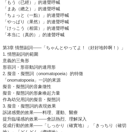
「もう（已經）」的連聲呼喊
「まあ（總之）」的連聲呼喊
「ちょっと（一點）」的連聲呼喊
「やっぱり（果然）」的連聲呼喊
「けっこう（相當）」的連聲呼喊
「本当に（真的）」的連聲呼喊
第3章 情態副詞――「ちゃんとやってよ！（好好地幹啊！）」
1. 情態副詞的範圍
意義的三角形
形容詞・形容動詞的連用形
2. 擬音・擬態詞（onomatopoeia）的特徵
「onomatopoeia」一詞的來源
擬音・擬態詞的音象徵性
擬音・擬態詞的形象喚起力量
作為幼兒用詞的擬音・擬態詞
3. 擬音・擬態詞的表現效果
訴諸感覺的效果――料理、運動、醫療
提升臨場感的效果――會話熱烈、理解深入
促成行動的效果――「しっかり（確實地）」「きっちり（確切
地）」「どんどん（繼續地）」