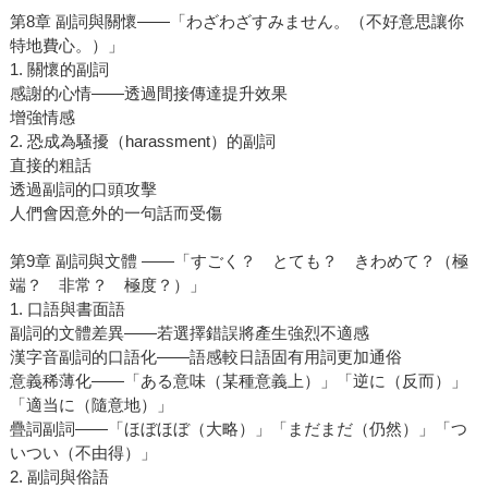
第8章 副詞與關懷――「わざわざすみません。（不好意思讓你
特地費心。）」
1. 關懷的副詞
感謝的心情――透過間接傳達提升效果
增強情感
2. 恐成為騷擾（harassment）的副詞
直接的粗話
透過副詞的口頭攻擊
人們會因意外的一句話而受傷
第9章 副詞與文體 ――「すごく？ とても？ きわめて？（極
端？ 非常？ 極度？）」
1. 口語與書面語
副詞的文體差異――若選擇錯誤將產生強烈不適感
漢字音副詞的口語化――語感較日語固有用詞更加通俗
意義稀薄化――「ある意味（某種意義上）」「逆に（反而）」
「適当に（隨意地）」
疊詞副詞――「ほぼほぼ（大略）」「まだまだ（仍然）」「つ
いつい（不由得）」
2. 副詞與俗語