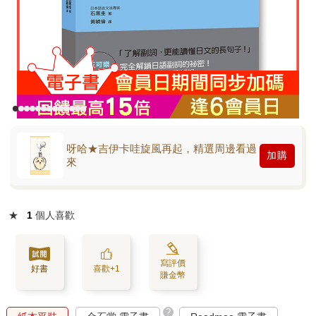
呀哈★吉伊卡哇旋風再起，精選周邊看過
加購
來
★
1
個人喜歡
寫評價
好書
喜歡+1
賺金幣
?