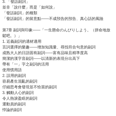
3. 「發話副詞」
並非「說什麼」而是「如何說」
「發話副詞」的種類
「發話副詞」的留意點――不成預告的預告、真心話的風險
第7章 副詞與印象――「一生懸命のんびりしよう。（拼命地放
鬆吧。）」
1. 近義副詞的適材適用
言詞選擇的樂趣――增加知識量、尋找符合句意的副詞
成熟大人的日語固有副詞――富有品味且精準度高
簡潔的漢字音副詞――以清新的表現分出高下
帶有「一」字之副詞的活用
使用慣用語
2. 誤用的副詞
容易產生混亂的副詞
仔細思考會發現並不恰當的副詞
3. 觸動人心的副詞
令人熱淚盈眶的副詞
運動員的副詞
悖論的副詞