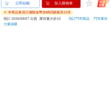
【電子書】病嬌魔法師
【Paladone UK】漫威
【電
相反，並不明確。
對石像少女情有獨鍾
Marvel 浩克 場景造型
人沉
・適当にやっておいてくれる？ 可以幫我隨意地處理一下嗎？
——魔女融化在愛徒的
燈
版】
105
2399
特價
元
特價
元
特價
沒有什麼比上司或公司前輩所說的「適当」一詞更令人困惑的事
熱吻裡【漫畫版】(1)
物了。「適当」原本應是「適切」之意，但副詞「適当に（隨意
電子書
加入購物車
地）」則也有「いい加減（隨便／恰到好處）」的意思。不過在
此情況下，雖然說是「いい加減」，並不代表真的能夠「隨便」
偷工減料，而是要做到「恰到好處」。但是即使全權負責處理方
訂購/退換貨須知
式，最後上司也是只看結果，因此被吩咐工作的一方應該感到相
當痛苦。
加入金石堂 LINE 官方帳號『完成綁定』，隨時掌握出貨動
如上所述，使用副詞溝通，有很多時候容易導致意思模糊不清，
因此對於自身口頭禪中「無意義」的副詞，必須有所自覺。
態：
全國普及的方言副詞――「知らんけど（誰知道呢）」「めっち
ゃ（超級）」「まるっと（全部）」
最近也經常聽到，在發話最後加上「知らんけど（誰知道呢）」
的用法。如果對方在徹頭徹尾詳細說明後，加上一句「知らんけ
ど」，會感到好像撲了個空，非常虛脫，而人們認為這感覺很有
提醒您！！
趣，因此逐漸普及於日本全國。
金石堂及銀行均不會請您操作ATM! 如接獲電話要求您前往
將自身體驗照實敘述，雖正確但不有趣。因此為了娛樂聽者，在
說話內容中摻雜些許誇大要素或撒點小謊，此種「誇飾法」相信
ATM提款機，請不要聽從指示，以免受騙上當！
不論是誰都會做。特別是在重視對聽者之「服務精神」的關西文