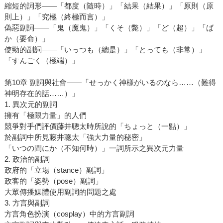
縮短的詞形――「都度（隨時）」「結果（結果）」「原則（原
則上）」「究極（終極而言）」
偽惡副詞――「鬼（魔鬼）」「くそ（斃）」「ど（超）」「ば
か（要命）」
使勁的副詞――「いっつも（總是）」「とっても（非常）」
「すんごく（極端）」
第10章 副詞與社會――「せっかく神様がいるのなら……（難得
神明存在的話……）」
1. 異次元的副詞
擁有「極限力量」的人們
競爭對手們評價藤井聰太時所說的「ちょっと（一點）」
於副詞中所見藤井聰太「強大力量的秘密」
「いつの間にか（不知何時）」一詞所示之異次元力量
2. 政治的副詞
政府的「立場（stance）副詞」
政客的「姿勢（pose）副詞」
大眾傳播媒體使用副詞的問題之處
3. 方言與副詞
方言角色扮演（cosplay）中的方言副詞