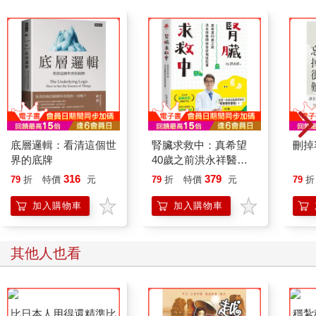
「とても（非常）」一詞是否常用？
接續第3章，副詞的第二支柱為「程度副詞」，其中包含「程度副
詞」「數量副詞」與「時間副詞」。首先讓我們從最有「程度副
詞味」的「程度副詞」開始探討。
說到「程度副詞」的典型例子，應該就是「とても」了。英語中
若出現「very」一詞，日語必定會翻譯成「とても」。但是，
「とても」真的有這麼頻繁地使用嗎？觀察第2章所介紹過的「日
語日常會話語料庫」的數據，便能得知「とても」其實並非如此
常用。
表現「程度甚高」的典型副詞為「けっこう（相當）」，許多學
底層邏輯：看清這個世
腎臟求救中：真希望
刪掉
術研究將其分類為程度副詞（田和2011）。相對於此，本書重視
界的底牌
40歲之前洪永祥醫師
「けっこう」一詞所具有的「出乎意料」之語感，將其分類為審
就告訴我這些事
316
379
79
折
特價
元
79
折
特價
元
79
折
視副詞中之「認定副詞」（詳情參照第6章），不過也可視為帶有
「出乎意料」色彩的程度副詞。
加入購物車
加入購物車
「けっこう」在日語日常會話中副詞順位排名第九，每100萬詞中
之詞數PMW為1000。同樣表現「程度甚高」的副詞中，次多的是
「めっちゃ（超級）」，「日語日常會話語料庫」表記為「めち
其他人也看
ゃ」，排名21、PMW為310。第三多的是「だいぶ（頗）」，排
名42、PMW為101。接著還有排名50的「かなり（相當）」、排
名59的「ずいぶん（十分）」、排名64的「めちゃくちゃ（超
級）」，PMW分別為67、51、46。在這之後才終於輪到「とて