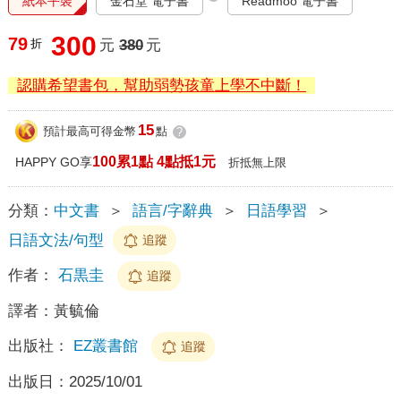
紙本平裝
金石堂 電子書
Readmoo 電子書
300
79
折
元
380
元
認購希望書包，幫助弱勢孩童上學不中斷！
15
預計最高可得金幣
點
?
100累1點 4點抵1元
HAPPY GO享
折抵無上限
分類：
中文書
＞
語言/字辭典
＞
日語學習
＞
日語文法/句型
追蹤
作者：
石黒圭
追蹤
譯者：
黃毓倫
出版社：
EZ叢書館
追蹤
出版日：
2025/10/01