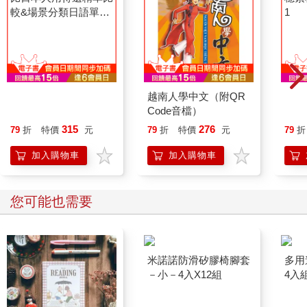
も」，排名68、PMW為43。
形容詞「すごい（厲害的）」的連用形「すごく」也用作副詞，
例如「すごくおいしい（好吃極了）」；或是終止形「すごい」
直接副詞化，例如「すごいおいしい」。「すごい」一詞的PMW
為2744，相當驚人。另外，分類為「形狀詞」（形容動詞詞幹）
的「まじ（真）」也具有副詞功能，PMW為249。就形態素解析
比日本人用得還精準比
越南人學中文（附QR
穩紮
而言，上述兩例的詞類並非副詞，無法單純地做比較，不過應該
較&場景分類日語單字
Code音檔）
1
可以確定的是，「すごく」「けっこう」「めっちゃ」「まじ」
集(18K＋MP3)
315
276
79
折
特價
元
79
折
特價
元
79
折
這四個是經常用作「程度副詞”」的表現，「とても」則反而不太
常用。
加入購物車
加入購物車
感謝的心情――透過間接傳達提升效果
第8章要探討的是，對聽者或閱讀者表達感謝心情之「正向評價副
詞」。要表達感謝，並非只有直接說出「謝謝」這個方法。使用
您可能也需要
表示正向評價的副詞來描述對方的行動，以間接表達謝意，將能
更有效地傳達「謝謝」之情。此類副詞表達出對於人際的關懷，
特別是在書信或電郵中將發揮其力量，因此希望大家能夠記住這
些表現方式。
如同已於第1章作說明的「副詞的評價性」，副詞表現帶有「評
價」。因此，若是使用副詞來肯定評價對方的行動，那麼為對方
設想、慰勞對方的情感也將自然而然地顯現。