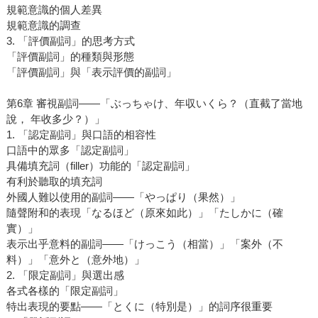
規範意識的個人差異
規範意識的調查
3. 「評價副詞」的思考方式
「評價副詞」的種類與形態
「評價副詞」與「表示評價的副詞」
第6章 審視副詞――「ぶっちゃけ、年収いくら？（直截了當地
說， 年收多少？）」
1. 「認定副詞」與口語的相容性
口語中的眾多「認定副詞」
具備填充詞（filler）功能的「認定副詞」
有利於聽取的填充詞
外國人難以使用的副詞――「やっぱり（果然）」
隨聲附和的表現「なるほど（原來如此）」「たしかに（確
實）」
表示出乎意料的副詞――「けっこう（相當）」「案外（不
料）」「意外と（意外地）」
2. 「限定副詞」與選出感
各式各樣的「限定副詞」
特出表現的要點――「とくに（特別是）」的詞序很重要