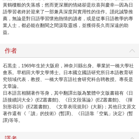
黃鶴樓般的失落感；然而更深層的情緒卻是欣喜與慶幸—因為日
語學習者終於迎來了一部兼具深度與實用性的佳作。謹此誠摯推
薦，無論是對日語學習懷抱熱情的讀者，或是從事日語教學的專
業人士，都必能在翻閱之間汲取靈感，並獲得長久而深遠的助
益。
作者
石黒圭，1969年生於大阪府，神奈川縣出身。畢業於一橋大學社
會系。早稻田大學文學博士。日本國立國語研究所日本語教育研
究領域代表．教授、一橋大學言語社會研究科合聘教授。專長是
文章論。
日本語言相關著作等身，其中翻譯出版為繁體中文版書籍有《日
語接續詞大全》(EZ叢書館)、《日文段落論》(EZ叢書館)、《揮
別形容詞》(EZ叢書館)、《文章表現規則》(大新)；其他日文原文
著作還有《「讀」的技術》(暫譯)、《日語靠「空氣」決定》(暫
譯)等等。
譯者