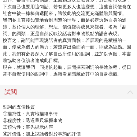
下次自己也要用這句話。若有更多人也這麼想，這些言詞便會在
社會中被一棒棒傳遞開來，讓彼此的交流更充滿體貼與關懷。
我們並非直接如實地看到周遭的世界，而是必定透過自身的濾
鏡，基於個人的理解、想法、價值觀與成見來觀看。名為「副
詞」的詞類，正是自然反映說話者對事物觀點的語言表現。
換言之，副詞能呈現說話者的真實面貌：若展現的是積極的一
面，便成為個人的魅力；若流露出負面的一面，則成為缺點。因
此，我們有必要深入了解自己所使用的副詞，並加以琢磨，本書
將協助各位讀者達成此目標。
現在，就讓我們一同揚帆起航，展開探索副詞的長途旅程，從日
常不自覺使用的副詞中，逐漸看見隱藏於其中的自身樣貌。
試閱
副詞的五個性質
①描寫性：真實地描繪事情
②程度性：透過量尺掌握事物
③預告性：事先提示內容
④評價性：加上說話者對於事態的評價