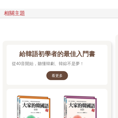
覺產生差距時，說話者便會想要使用副詞。
再者，對於「とても大きなハンバーガー（非常大的漢堡）」一
相關主題
句中「とても（非常）」的理解，也看似因人而異。只吃過麥當
勞漢堡的人與吃過長崎佐世保漢堡的人，可想見兩者所認知的
「とても」之意有所不同。看到佐世保漢堡會說出「とても」
的，應該是只吃過麥當勞漢堡的人。
就資訊傳達的觀點而言，副詞是可有可無的表現，這是由於副詞
幾乎不含任何資訊。例如「大きい（大的）」與「とても大きい
（非常大的）」、「おいしくない（不好吃的）」與「ぜんぜん
給韓語初學者的最佳入門書
おいしくない（完全不好吃的）」，即使加上了「とても」或
「ぜんぜん」，也並沒有增加實質的資訊。
從40音開始，聽懂韓劇、韓綜不是夢！
不過，正是因為如此，才顯現副詞的重要性。明明可以不用說，
卻特地說出來，理應有其意義。這意義並非資訊傳達，而是情感
看更多
的傳達。副詞在情感傳達上，可說發揮了很大的作用。
何謂副詞――說話者成見之反映
本章開頭針對副詞的「意義」寫道：「副詞的『意義』為何，不
甚清楚。」不過，讀者閱讀至此，朦朧之中應也已可窺見「副詞
究竟是什麼」了吧。
說話者主觀理解欲作陳述的事態，所使用的表現即為副詞。說話
者各自持有認定為「一般」之事物觀點基準，並以此基準為軸心