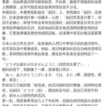
重要，但如果遣詞用句顯得刻意、不自然，最後不僅無助於改善
人際關係，反而可能造成反效果的情況並不少見。
有鑑於此，本書將焦點放在「副詞」上。突然拋出「副詞」這個
詞，許多讀者或許會一頭霧水，心想：「副詞究竟是什麼？」但
請不必擔心，即使平時沒有特別意識到，副詞其實是日常生活中
使用頻率極高的言詞。也因為副詞是在無意識間頻繁使用的語
彙，它更能傳遞真實的情感與語氣，在溝通中甚至比敬語還要重
要。
日本人在日常生活中，從身邊的人們口中學習日語的遣詞用句，
在耳濡目染中逐漸成長。例如，假日時參加社區自治會的清掃活
動，長時間的清掃作業結束後，鄰近的年長者在道別時說了一
句：
「どうぞお疲れが出ませんように（請您別太累了）。」
聽到的當下，我猶豫了一瞬，接著脫口而出：
「あっ、ありがとうございます。では、また（啊，謝謝您。那
麼，再見）。」
對於自己只能回應「撿現成」的言詞感到些許懊惱，但同時也發
現，以副詞「どうぞ（請）」開頭的這句話，是自己所想不到
的、卻令人心情明亮的言詞。
那一刻，我想著希望自己上了年紀時，也能自然而然說出這樣不
造作、卻富有品格的話。正因為這次受教良多，於是暗暗決定，