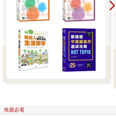
來理解事態。如此一來，在描述事態本身的名詞、動詞、形容詞
之外，也有必要透過事態與基準軸之間的關係，來表示「自身如
何看待此事態」，這時所使用的便是副詞。
我們觀看事物並非不抱持任何成見。如同心理學「認知偏誤」一
詞所示，每個人皆以偏頗的觀點、抱持著「這才是常識」的期待
來觀看世界。當然，如果所有的資訊都要從零開始處理，那麼資
訊處理的速度是跟不上腳步的。因此為了提升資訊處理效率，利
用成見來觀看事物，是大家都在進行的行為。
既然每個人皆抱持成見觀看世界，那麼擁有相同成見的人們如果
使用適切的副詞，便會產生共鳴，促成相互理解。在促進情感共
享、加深人際關係這層意義上，比起傳達資訊的言詞，副詞表現
扮演更加重要角色的情況不在少數。而且，副詞表現是特意在句
子中加進了可有可無的言詞，因此特別容易引起聽者注意。就這
點而言，副詞也可說是有效的表達方式。
不過，正如前述政客因發言而遭受輿論撻伐的例子所示，副詞也
具有無意間暴露使用者偏見的風險。在撰寫論文或報告時，老師
會提醒學生儘量避免使用副詞，正是因為學術寫作須保持客觀立
場，若過度使用副詞，可能使文章流於主觀，甚至帶有成見。關
於副詞所蘊含的魅力與潛藏的課題，將在第2章以後進一步深入探
推薦必看
討。