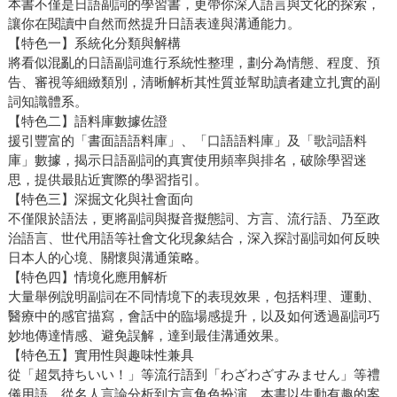
本書不僅是日語副詞的學習書，更帶你深入語言與文化的探索，
讓你在閱讀中自然而然提升日語表達與溝通能力。
【特色一】系統化分類與解構
將看似混亂的日語副詞進行系統性整理，劃分為情態、程度、預
告、審視等細緻類別，清晰解析其性質並幫助讀者建立扎實的副
詞知識體系。
【特色二】語料庫數據佐證
援引豐富的「書面語語料庫」、「口語語料庫」及「歌詞語料
庫」數據，揭示日語副詞的真實使用頻率與排名，破除學習迷
思，提供最貼近實際的學習指引。
【特色三】深掘文化與社會面向
不僅限於語法，更將副詞與擬音擬態詞、方言、流行語、乃至政
治語言、世代用語等社會文化現象結合，深入探討副詞如何反映
日本人的心境、關懷與溝通策略。
【特色四】情境化應用解析
大量舉例說明副詞在不同情境下的表現效果，包括料理、運動、
醫療中的感官描寫，會話中的臨場感提升，以及如何透過副詞巧
妙地傳達情感、避免誤解，達到最佳溝通效果。
【特色五】實用性與趣味性兼具
從「超気持ちいい！」等流行語到「わざわざすみません」等禮
儀用語，從名人言論分析到方言角色扮演，本書以生動有趣的案