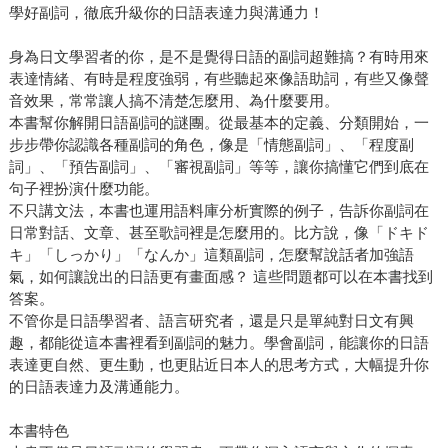
學好副詞，徹底升級你的日語表達力與溝通力！
身為日文學習者的你，是不是覺得日語的副詞超難搞？有時用來
表達情緒、有時是程度強弱，有些聽起來像語助詞，有些又像聲
音效果，常常讓人搞不清楚怎麼用、為什麼要用。
本書幫你解開日語副詞的謎團。從最基本的定義、分類開始，一
步步帶你認識各種副詞的角色，像是「情態副詞」、「程度副
詞」、「預告副詞」、「審視副詞」等等，讓你搞懂它們到底在
句子裡扮演什麼功能。
不只講文法，本書也運用語料庫分析實際的例子，告訴你副詞在
日常對話、文章、甚至歌詞裡是怎麼用的。比方說，像「ドキド
キ」「しっかり」「なんか」這類副詞，怎麼幫說話者加強語
氣，如何讓說出的日語更有畫面感？ 這些問題都可以在本書找到
答案。
不管你是日語學習者、語言研究者，還是只是單純對日文有興
趣，都能從這本書裡看到副詞的魅力。學會副詞，能讓你的日語
表達更自然、更生動，也更貼近日本人的思考方式，大幅提升你
的日語表達力及溝通能力。
本書特色