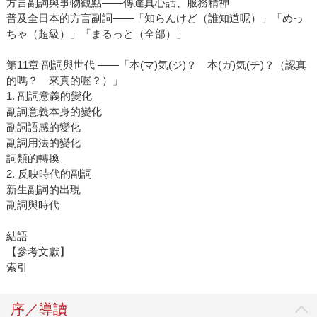
方言副詞與事物觀點――傳達真心話、服務精神
普及全日本的方言副詞――「知らんけど（誰知道呢）」「めっ
ちゃ（超級）」「まるっと（全部）」
第11章 副詞與世代 ――「本(マ)気(ジ)？ 本(ガ)気(チ)？（認真
的嗎？ 來真的喔？）」
1. 副詞意義的變化
副詞意義本身的變化
副詞語感的變化
副詞用法的變化
詞類的轉換
2. 反映時代的副詞
新生副詞的出現
副詞與時代
結語
【參考文獻】
索引
序／導讀