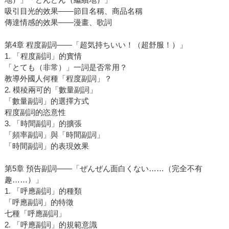
吸引目光的效果――節目名稱、商品名稱
傳達情感的效果――漫畫、歌詞
第4章 程度副詞――「超気持ちいい！（超舒服！）」
1. 「程度副詞」的實情
「とても（非常）」一詞是否常用？
教導外國人何種「程度副詞」？
2. 模稜兩可的「數量副詞」
「數量副詞」的選擇方式
程度副詞的恣意性
3. 「時間副詞」的擴張
「頻率副詞」與「時間副詞」
「時間副詞」的表現效果
第5章 預告副詞――「ぜんぜん面白くない……（完全不有
趣……）」
1. 「呼應副詞」的種類
「呼應副詞」的特徵
七種「呼應副詞」
2. 「呼應副詞」的規範意識