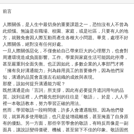
前言
人際關係，是人生中最切身的重要課題之一，恐怕沒有人不曾為
此煩惱。無論是在職場、校園、家庭，或是社區，只要有人的地
方，就難免會因人際互動而產生各種大小問題。畢竟，處理不好
人際關係，絕對沒有任何好處。
一旦人際關係惡化，不僅會給自己帶來巨大的心理壓力，也會對
周遭環境造成負面影響。工作、學業與家庭生活可能因此停滯，
甚至嚴重到全面失衡。也正因如此，多數企業的人事部門才將
「擁有良好溝通能力」列為錄用員工的首要條件，因為他們深
知，溝通的品質會直接左右組織的成效與表現。
那麼，該如何提升溝通能力呢？
既然溝通是由「言詞」所支撐，因此有必要提升遣詞用句的品
質。說到這裡，人們最先想到的往往是「敬語」。於是，人人手
裡一本敬語教本，努力學習正確的用法。
然而，學習敬語一段時間後，許多人會遭遇瓶頸。因為他們發
現，就算再多使用敬語，也只是徒增疏離感，甚至掩蓋了自身原
有的優點。另一方面，那些辛苦學會的敬語，有時反而像是一副
面具，讓說話變得僵硬、機械，甚至留下不佳的印象。敬語固然