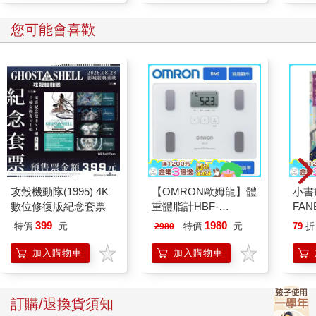
您可能會喜歡
攻殼機動隊(1995) 4K
【OMRON歐姆龍】體
小書
數位修復版紀念套票
重體脂計HBF-
FAN
212W+送原價2980元
成為
399
1980
特價
元
特價
元
79
折
2980
電動切菜調理機
段！
221053
加入購物車
加入購物車
訂購/退換貨須知