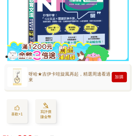
呀哈★吉伊卡哇旋風再起，精選周邊看過
加購
來
寫評價
喜歡+1
賺金幣