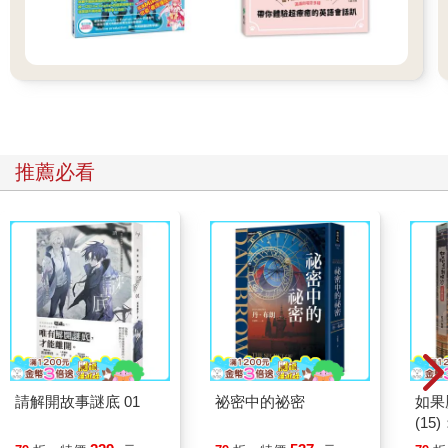
推薦必看
請解開故事謎底 01
祕密中的祕密
如果
(1
貓漫