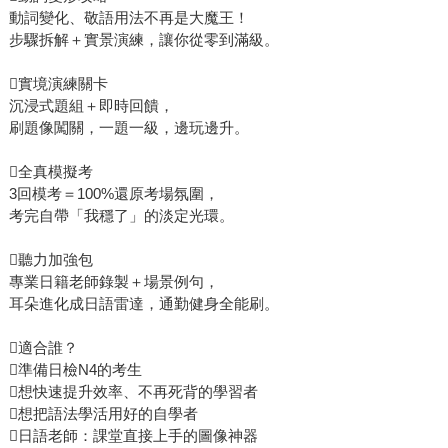
動詞變化、敬語用法不再是大魔王！
步驟拆解＋實景演練，讓你從零到滿級。
實境演練關卡
沉浸式題組＋即時回饋，
刷題像闖關，一題一級，邊玩邊升。
全真模擬考
3回模考＝100%還原考場氛圍，
考完自帶「我穩了」的淡定光環。
聽力加強包
專業日籍老師錄製＋場景例句，
耳朵進化成日語雷達，通勤健身全能刷。
適合誰？
準備日檢N4的考生
想快速提升效率、不再死背的學習者
想把語法學活用好的自學者
日語老師：課堂直接上手的圖像神器