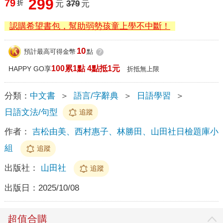
299
79
折
元
379
元
認購希望書包，幫助弱勢孩童上學不中斷！
10
預計最高可得金幣
點
?
100累1點 4點抵1元
HAPPY GO享
折抵無上限
分類：
中文書
＞
語言/字辭典
＞
日語學習
＞
日語文法/句型
追蹤
作者：
吉松由美、西村惠子、林勝田、山田社日檢題庫小
組
追蹤
出版社：
山田社
追蹤
出版日：
2025/10/08
超值合購