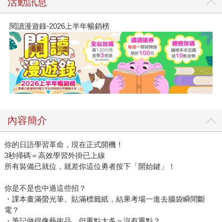
活動訊息
閱讀漫遊錄-2026上半年暢銷榜
內容簡介
你的日語學習革命，現在正式開機！
3秒掃碼＝高效學習外掛已上線
所有裝備已就位，就差你這位勇者按下「開始鍵」！
你是不是也中過這些招？
・課本畫滿螢光筆、貼滿標籤紙，結果考場一進去腦袋瞬間斷
電？
・筆記做得像藝術品，但重點太多＝沒有重點？