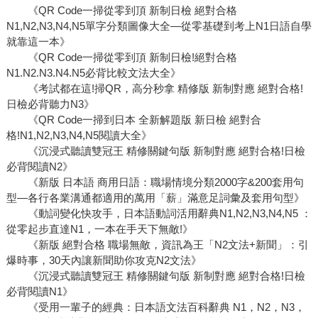
《QR Code一掃從零到頂 新制日檢 絕對合格
N1,N2,N3,N4,N5單字分類圖像大全—從零基礎到考上N1日語自學
就靠這一本》
《QR Code一掃從零到頂 新制日檢!絕對合格
N1.N2.N3.N4.N5必背比較文法大全》
《考試都在這!掃QR，高分秒拿 精修版 新制對應 絕對合格!
日檢必背聽力N3》
《QR Code一掃到日本 全新解題版 新日檢 絕對合
格!N1,N2,N3,N4,N5閱讀大全》
《沉浸式聽讀雙冠王 精修關鍵句版 新制對應 絕對合格!日檢
必背閱讀N2》
《新版 日本語 商用日語：職場情境分類2000字&200套用句
型—各行各業溝通都適用的萬用「薪」滿意足詞彙及套用句型》
《動詞變化快攻手，日本語動詞活用辭典N1,N2,N3,N4,N5 ：
從零起步直達N1，一本在手天下無敵!》
《新版 絕對合格 職場無敵，資訊為王「N2文法+新聞」：引
爆時事，30天內讓新聞助你攻克N2文法》
《沉浸式聽讀雙冠王 精修關鍵句版 新制對應 絕對合格!日檢
必背閱讀N1》
《受用一輩子的經典：日本語文法百科辭典 N1，N2，N3，