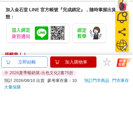
加入金石堂 LINE 官方帳號『完成綁定』，隨時掌握出貨動
態：
提醒您！！
金石堂及銀行均不會請您操作ATM! 如接獲電話要求您前往
立即結帳
加入購物車
ATM提款機，請不要聽從指示，以免受騙上當！
※ 2026夏季暢銷展-出色文化2書75折
退換貨須知：
預計 2026/08/10 出貨
參考庫存量：10
預訂門市商品
門市庫存
大量採購
**提醒您，鑑賞期不等於試用期，退回商品須為全新狀態**
依據「消費者保護法」第19條及行政院消費者保護處公告之
「通訊交易解除權合理例外情事適用準則」，以下商品購買
後，除商品本身有瑕疵外，將不提供7天的猶豫期：
易於腐敗、保存期限較短或解約時即將逾期。（如：生
鮮食品）
依消費者要求所為之客製化給付。（客製化商品）