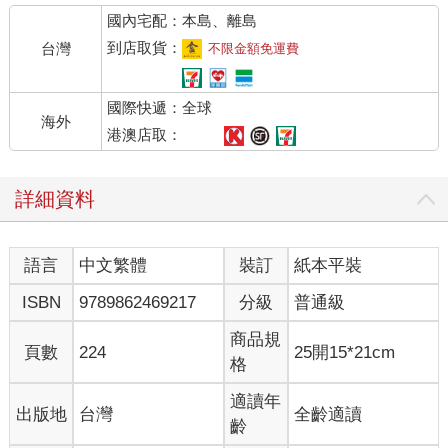
國內宅配：本島、離島
到店取貨：
台灣
不限金額免運費
國際快遞：全球
海外
港澳店取：
詳細資料
語言
中文繁體
裝訂
紙本平裝
ISBN
9789862469217
分級
普通級
商品規
頁數
224
25開15*21cm
格
適讀年
出版地
台灣
全齡適讀
齡