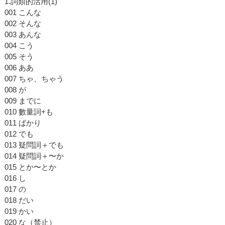
1.詞類的活用(1)
001 こんな
002 そんな
003 あんな
004 こう
005 そう
006 ああ
007 ちゃ、ちゃう
008 が
009 までに
010 數量詞+も
011 ばかり
012 でも
013 疑問詞＋でも
014 疑問詞＋〜か
015 とか〜とか
016 し
017 の
018 だい
019 かい
020 な（禁止）