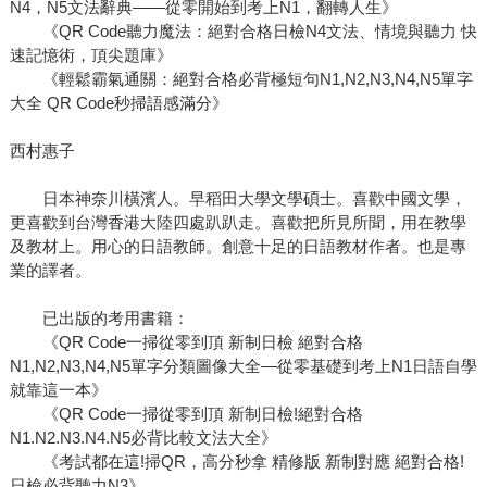
N4，N5文法辭典——從零開始到考上N1，翻轉人生》
《QR Code聽力魔法：絕對合格日檢N4文法、情境與聽力 快
速記憶術，頂尖題庫》
《輕鬆霸氣通關：絕對合格必背極短句N1,N2,N3,N4,N5單字
大全 QR Code秒掃語感滿分》
西村惠子
日本神奈川橫濱人。早稻田大學文學碩士。喜歡中國文學，
更喜歡到台灣香港大陸四處趴趴走。喜歡把所見所聞，用在教學
及教材上。用心的日語教師。創意十足的日語教材作者。也是專
業的譯者。
已出版的考用書籍：
《QR Code一掃從零到頂 新制日檢 絕對合格
N1,N2,N3,N4,N5單字分類圖像大全—從零基礎到考上N1日語自學
就靠這一本》
《QR Code一掃從零到頂 新制日檢!絕對合格
N1.N2.N3.N4.N5必背比較文法大全》
《考試都在這!掃QR，高分秒拿 精修版 新制對應 絕對合格!
日檢必背聽力N3》