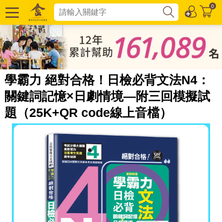
0
學霸力 絕對合格！日檢必背文法N4：
關鍵詞記憶×日劇情境—附三回模擬試
題（25K+QR code線上音檔）