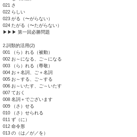
021 さ
022 らしい
023 がる（〜がらない）
024 たがる（〜たがらない）
▶▶▶ 第一回必勝問題
2.詞類的活用(2)
001 （ら）れる（被動）
002 お～になる、ご～になる
003 （ら）れる（尊敬）
004 お＋名詞、ご＋名詞
005 お～する、ご～する
006 お～いたす、ご～いたす
007 ておく
008 名詞＋でございます
009 （さ）せる
010 （さ）せられる
011 ず（に）
012 命令形
013 の（は／が／を）