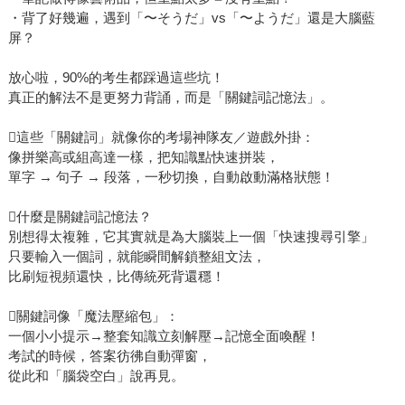
・背了好幾遍，遇到「〜そうだ」vs「〜ようだ」還是大腦藍
屏？
放心啦，90%的考生都踩過這些坑！
真正的解法不是更努力背誦，而是「關鍵詞記憶法」。
這些「關鍵詞」就像你的考場神隊友／遊戲外掛：
像拼樂高或組高達一樣，把知識點快速拼裝，
單字 → 句子 → 段落，一秒切換，自動啟動滿格狀態！
什麼是關鍵詞記憶法？
別想得太複雜，它其實就是為大腦裝上一個「快速搜尋引擎」
只要輸入一個詞，就能瞬間解鎖整組文法，
比刷短視頻還快，比傳統死背還穩！
關鍵詞像「魔法壓縮包」：
一個小小提示→整套知識立刻解壓→記憶全面喚醒！
考試的時候，答案彷彿自動彈窗，
從此和「腦袋空白」說再見。