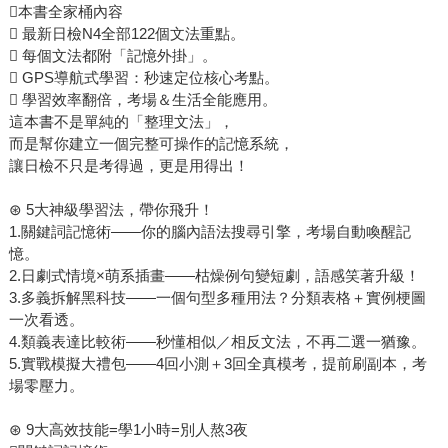
本書全家桶內容
 最新日檢N4全部122個文法重點。
 每個文法都附「記憶外掛」。
 GPS導航式學習：秒速定位核心考點。
 學習效率翻倍，考場＆生活全能應用。
這本書不是單純的「整理文法」，
而是幫你建立一個完整可操作的記憶系統，
讓日檢不只是考得過，更是用得出！
⊛ 5大神級學習法，帶你飛升！
1.關鍵詞記憶術——你的腦內語法搜尋引擎，考場自動喚醒記
憶。
2.日劇式情境×萌系插畫——枯燥例句變短劇，語感笑著升級！
3.多義拆解黑科技——一個句型多種用法？分類表格＋實例梗圖
一次看透。
4.類義表達比較術——秒懂相似／相反文法，不再二選一猶豫。
5.實戰模擬大禮包——4回小測＋3回全真模考，提前刷副本，考
場零壓力。
⊛ 9大高效技能=學1小時=別人熬3夜