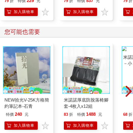
229
537
79
折
特價
元
79
折
特價
元
79
折
加入購物車
加入購物車
您可能也需要
NEW拾光V-25K方格簡
米諾諾厚底防脫落椅腳
米諾
約筆記本-石青
套-4枚入x12組
－小
240
1488
特價
元
83
折
特價
元
68
折
加入購物車
加入購物車