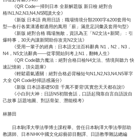
《QR Code一掃到日本 全新解題版 新日檢 絕對合
格!N1,N2,N3,N4,N5閱讀大全》
《新版 日本語 商用日語：職場情境分類2000字&200套用句
型—各行各業溝通都適用的萬用「薪」滿意足詞彙及套用句型》
《新版 絕對合格 職場無敵，資訊為王「N2文法+新聞」：引
爆時事，30天內讓新聞助你攻克N2文法》
《受用一輩子的經典：日本語文法百科辭典 N1，N2，N3，
N4，N5文法辭典——從零開始到考上N1，翻轉人生》
《QR Code聽力魔法：絕對合格日檢N4文法、情境與聽力 快
速記憶術，頂尖題庫》
《輕鬆霸氣通關：絕對合格必背極短句N1,N2,N3,N4,N5單字
大全 QR Code秒掃語感滿分》
《新版 日本語基礎50音 千萬不要背!其實您天天都在說!》
《小白到大神：日語N5初階會話，口語起飛靠自言自語說自
己故事 話題地圖、對話骨架、潛能模考》
林勝田
日本駒澤大學法學博士課程畢。曾任日本駒澤大學法學部助
教講師、日本NHK中國文化綜藝節目翻譯、日語教學雜誌總編