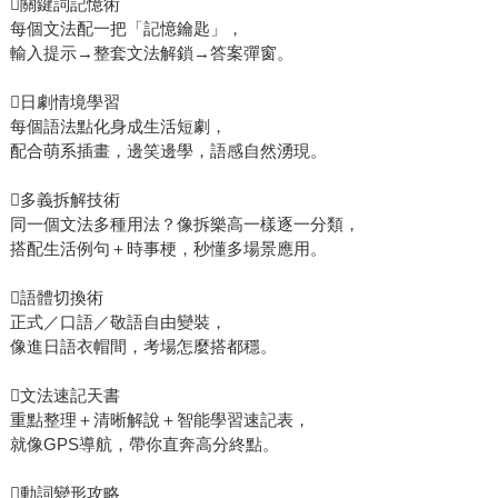
關鍵詞記憶術
每個文法配一把「記憶鑰匙」，
輸入提示→整套文法解鎖→答案彈窗。
日劇情境學習
每個語法點化身成生活短劇，
配合萌系插畫，邊笑邊學，語感自然湧現。
多義拆解技術
同一個文法多種用法？像拆樂高一樣逐一分類，
搭配生活例句＋時事梗，秒懂多場景應用。
語體切換術
正式／口語／敬語自由變裝，
像進日語衣帽間，考場怎麼搭都穩。
文法速記天書
重點整理＋清晰解說＋智能學習速記表，
就像GPS導航，帶你直奔高分終點。
動詞變形攻略