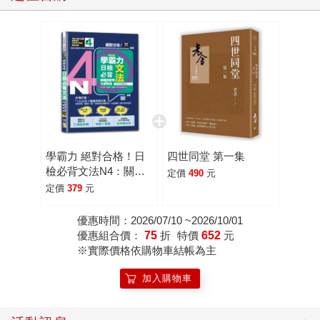
學霸力 絕對合格！日
四世同堂 第一集
檢必背文法N4：關鍵
定價
490
元
詞記憶×日劇情境—附
定價
379
元
三回模擬試題
（25K+QR code線上
優惠時間：2026/07/10 ~2026/10/01
音檔）
優惠組合價：
75
折
特價
652
元
※實際價格依購物車結帳為主
加入購物車