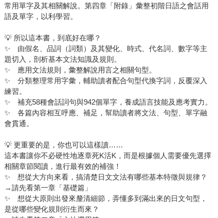
常用單字及其相關解說。第四章「附錄」彙整初階日語之會話用
語及單字，以利學習。
💡 所以這本書，到底好在哪？
✨ 由假名、品詞（詞類）及其變化、時式、代名詞、數字等主
題切入，剖析基本文法知識及規則。
✨ 應用文法規則，彙整解說用言之相關句型。
✨ 分類整理常用字彙，輔助讀者配合句型代換字詞，反覆深入
練習。
✨ 補充58種會話詞句與942個單字，養成語言技能及應考實力。
✨ 各篇內容相互呼應、補足，幫助讀者將文法、句型、單字融
會貫通。
💡 更重要的是，你也可以這樣讀……
這本書讓你不必硬性地逐章死K活K，而是根據個人需要優先選擇
相關章節閱讀，進行最有效的補強！
✨ 想從大方向來看，搞清楚日文文法有哪些基本特徵與規律？
→請先看第一章「基礎篇」
✨ 想從大原則出發來釐清細節，弄懂多到滿出來的日文句型，
是從哪些變化規則衍生而來？