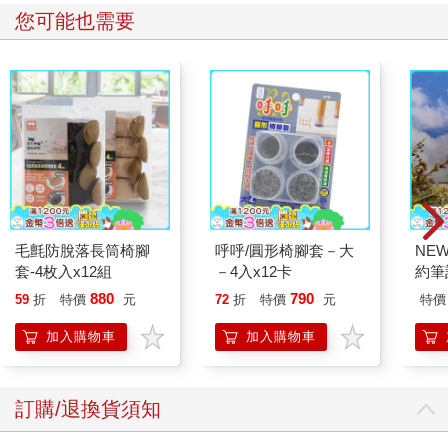
您可能也需要
毛氈防脫落長筒椅腳
呼呼/圓形椅腳套－大
NE
套-4枚入x12組
－4入x12卡
約筆
880
790
59
折
特價
元
72
折
特價
元
特價
加入購物車
加入購物車
訂購/退換貨須知