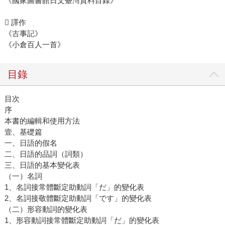
《國家圖書館日文臺灣資料目錄》
 譯作
《古事記》
《小倉百人一首》
目錄
目次
序
本書的編輯和使用方法
壹、基礎篇
一、日語的假名
二、日語的品詞（詞類）
三、日語的基本變化表
（一）名詞
1、名詞接常體斷定助動詞「だ」的變化表
2、名詞接敬體斷定助動詞「です」的變化表
（二）形容動詞的變化表
1、形容動詞接常體斷定助動詞「だ」的變化表