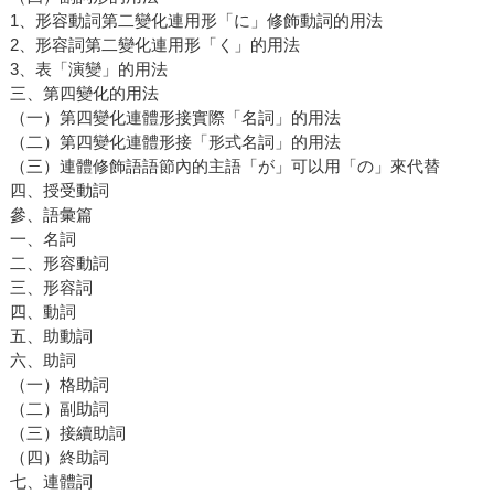
1、形容動詞第二變化連用形「に」修飾動詞的用法
2、形容詞第二變化連用形「く」的用法
3、表「演變」的用法
三、第四變化的用法
（一）第四變化連體形接實際「名詞」的用法
（二）第四變化連體形接「形式名詞」的用法
（三）連體修飾語語節內的主語「が」可以用「の」來代替
四、授受動詞
參、語彙篇
一、名詞
二、形容動詞
三、形容詞
四、動詞
五、助動詞
六、助詞
（一）格助詞
（二）副助詞
（三）接續助詞
（四）終助詞
七、連體詞