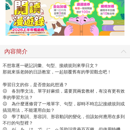
內容簡介
不想靠逐一硬記詞彙、句型、接續規則來學日文？
那就來張老師的日語教室，一起顛覆舊有的學習觀念吧！
學習日文的你，是否曾如此想過？
☹ 各別學文法、單字好麻煩，還要買兩套教材，有沒有更有效
率的學習方法？
☹ 為什麼逐條背了一堆單字、句型，卻時不時忘記接續規則或
搞混用法，不能運用自如？
☹ 學了動詞、形容詞、形容動詞的變化，但該如何應用在多到
不行的句型裡？
☹ が、を、は、で、に、へ等助詞意義百百種，但使用時機、