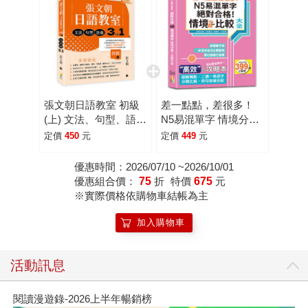
張文朝日語教室 初級
差一點點，差很多！
(上) 文法、句型、語彙
N5易混單字 情境分類
3 in 1
＋比較大全 絕對合
定價
450
元
定價
449
元
格！(18K＋QR碼線上
音檔)
優惠時間：2026/07/10 ~2026/10/01
優惠組合價：
75
折
特價
675
元
※實際價格依購物車結帳為主
加入購物車
活動訊息
閱讀漫遊錄-2026上半年暢銷榜