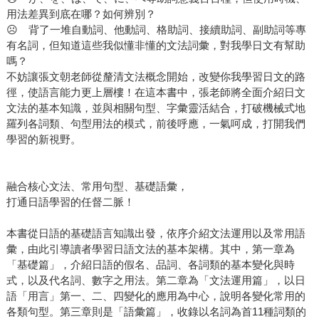
用法差異到底在哪？如何辨別？
☹ 背了一堆自動詞、他動詞、格助詞、接續助詞、副助詞等專
有名詞，但知道這些我似懂非懂的文法詞彙，對我學日文有幫助
嗎？
不妨讓張文朝老師從釐清文法概念開始，改變你我學習日文的路
徑，使語言能力更上層樓！在這本書中，張老師將全面介紹日文
文法的基本知識，並與相關句型、字彙靈活結合，打破機械式地
羅列各詞類、句型用法的模式，前後呼應，一氣呵成，打開我們
學習的新視野。
融合核心文法、常用句型、基礎語彙，
打通日語學習的任督二脈！
本書從日語的基礎語言知識出發，依序介紹文法運用以及常用語
彙，由此引導讀者學習日語文法的基本架構。其中，第一章為
「基礎篇」，介紹日語的假名、品詞、各詞類的基本變化與時
式，以及代名詞、數字之用法。第二章為「文法運用篇」，以日
語「用言」第一、二、四變化的應用為中心，說明各變化常用的
各類句型。第三章則是「語彙篇」，收錄以名詞為首11種詞類的