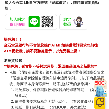
加入金石堂 LINE 官方帳號『完成綁定』，隨時掌握出貨動
態：
提醒您！！
金石堂及銀行均不會請您操作ATM! 如接獲電話要求您前往
ATM提款機，請不要聽從指示，以免受騙上當！
退換貨須知：
**提醒您，鑑賞期不等於試用期，退回商品須為全新狀態**
依據「消費者保護法」第19條及行政院消費者保護處公告之
「通訊交易解除權合理例外情事適用準則」，以下商品購買
後，除商品本身有瑕疵外，將不提供7天的猶豫期：
易於腐敗、保存期限較短或解約時即將逾期。（如：生
鮮食品）
依消費者要求所為之客製化給付。（客製化商品）
報紙、期刊或雜誌。（含MOOK、外文雜誌）