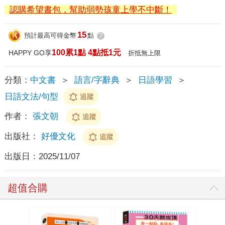
認購希望書包，幫助弱勢孩童上學不中斷！
15
預計最高可得金幣
點
?
100累1點 4點抵1元
HAPPY GO享
折抵無上限
分類：
中文書
＞
語言/字辭典
＞
日語學習
＞
日語文法/句型
追蹤
作者：
張文朝
追蹤
出版社：
好優文化
追蹤
出版日：
2025/11/07
超值合購