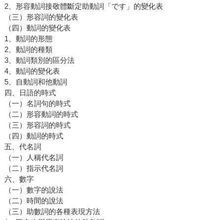
2、形容動詞接敬體斷定助動詞「です」的變化表
（三）形容詞的變化表
（四）動詞的變化表
1、動詞的形態
2、動詞的種類
3、動詞類別的區分法
4、動詞的變化表
5、自動詞和他動詞
四、日語的時式
（一）名詞句的時式
（二）形容動詞的時式
（三）形容詞的時式
（四）動詞的時式
五、代名詞
（一）人稱代名詞
（二）指示代名詞
六、數字
（一）數字的說法
（二）時間的說法
（三）助數詞的各種表現方法