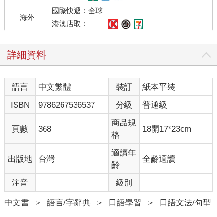
國際快遞：全球
海外
港澳店取：
詳細資料
語言
中文繁體
裝訂
紙本平裝
ISBN
9786267536537
分級
普通級
商品規
頁數
368
18開17*23cm
格
適讀年
出版地
台灣
全齡適讀
齡
注音
級別
中文書
＞
語言/字辭典
＞
日語學習
＞
日語文法/句型