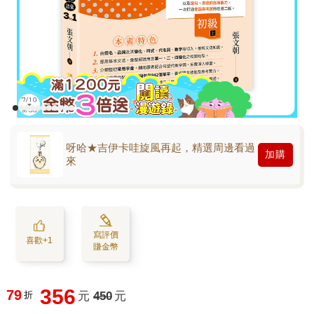
呀哈★吉伊卡哇旋風再起，精選周邊看過
加購
來
寫評價
喜歡+1
賺金幣
356
79
折
元
450
元