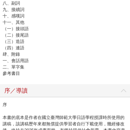
八、副詞
九、接續詞
十、感嘆詞
十一、其他
（一）接頭語
（二）接尾語
（三）造語
（四）連語
肆、附錄
一、會話用語
二、單字集
參考書目
序／導讀
序
本書的底本是作者在國立臺灣師範大學日語學程授課時所使用的
講稿，該講稿歷年來都無償提供學習者自行下載使用，幾經修改