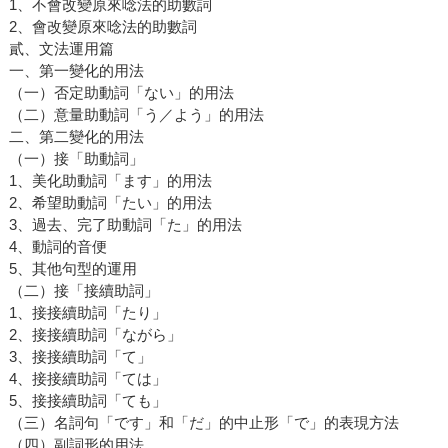
1、不會改變原來唸法的助數詞
2、會改變原來唸法的助數詞
貳、文法運用篇
一、第一變化的用法
（一）否定助動詞「ない」的用法
（二）意量助動詞「う／よう」的用法
二、第二變化的用法
（一）接「助動詞」
1、美化助動詞「ます」的用法
2、希望助動詞「たい」的用法
3、過去、完了助動詞「た」的用法
4、動詞的音便
5、其他句型的運用
（二）接「接續助詞」
1、接接續助詞「たり」
2、接接續助詞「ながら」
3、接接續助詞「て」
4、接接續助詞「ては」
5、接接續助詞「ても」
（三）名詞句「です」和「だ」的中止形「で」的表現方法
（四）副詞形的用法