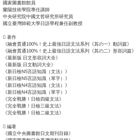
國家圖書館館員
蘭陽技術學院專任講師
中央研究院中國文哲研究所研究員
國立臺灣師範大學日語學程兼任副教授
 著作
《融會貫通100%！史上最強日語文法系列《其の一》動詞篇》
《融會貫通100%！史上最強日語文法系列《其の二》形容詞篇》
《最新版 日文形容詞大全》
《最新版 日文動詞大全》
《新日檢N5言語知識（文法）》
《新日檢N5言語知識（單字）》
《新日檢N4言語知識（文法）》
《新日檢N4言語知識（單字）》
《完全戰勝！日檢四級文法》
《完全戰勝！日檢三級文法》
《完全戰勝！日檢二級文法》
 編著
《國立中央圖書館日文期刊目錄》