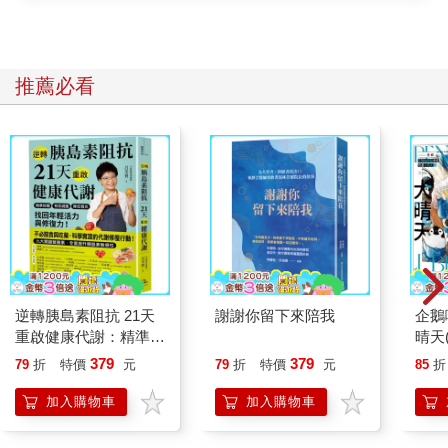
推薦必看
逆轉胰島素阻抗 21天
謝謝你留下來陪我
企鵝
重啟健康代謝：精準控
晴天
糖、有效減重、降低發
「謹
379
379
79
折
特價
元
79
折
特價
元
85
折
炎，找回年輕活力與修
復力！
加入購物車
加入購物車