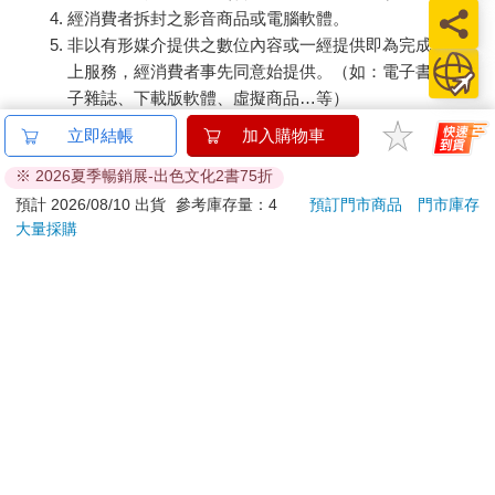
經消費者拆封之影音商品或電腦軟體。
非以有形媒介提供之數位內容或一經提供即為完成之線
上服務，經消費者事先同意始提供。（如：電子書、電
子雜誌、下載版軟體、虛擬商品…等）
已拆封之個人衛生用品。（如：內衣褲、刮鬍刀、除毛
立即結帳
加入購物車
刀…等）
※ 2026夏季暢銷展-出色文化2書75折
若非上列種類商品，均享有到貨7天的猶豫期（含例假
日）。
預計 2026/08/10 出貨
參考庫存量：4
預訂門市商品
門市庫存
大量採購
辦理退換貨時，商品（組合商品恕無法接受單獨退貨）必須
是您收到商品時的原始狀態（包含商品本體、配件、贈品、
保證書、所有附隨資料文件及原廠內外包裝…等），請勿直
接使用原廠包裝寄送，或於原廠包裝上黏貼紙張或書寫文
字。
退回商品若無法回復原狀，將請您負擔回復原狀所需費用，
嚴重時將影響您的退貨權益。