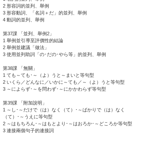
2 形容詞的並列、舉例
3 形容動詞、「名詞＋だ」的並列、舉例
4 動詞的並列、舉例
第37課 「並列、舉例2」
1 舉例並引導至評價性的結論
2 舉例並建議「做法」
3 使用並列助詞「の･だの･やら等」的並列、舉例
第38課 「無關」
1 ても～ても･～（よ）うと～まいと等句型
2 いくら／どんなに／いかに～ても／～（よ）うと等句型
3 ～によらず･～を問わず･～にかかわらず等句型
第39課 「附加說明」
1 ～し･～だけで（は）なく（て）･～ばかりで（は）なく
（て）･～うえに等句型
2 ～はもちろん･～はもとより･～はおろか･～どころか等句型
3 連接兩個句子的連接詞