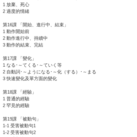
1 放棄、死心
2 過度的情緒
第16課 「開始、進行中、結束」
1 動作開始前
2 動作進行中、持續中
3 動作的結束、完結
第17課 「變化」
1 なる･～てくる･～ていく等
2 自動詞･～ようになる･～化（する）･～まる
3 快速變化及單方面的變化
第18課 「經驗」
1 普通的經驗
2 罕見的經驗
第19課 「被動句」
1-1 受害被動句1
1-2 受害被動句2