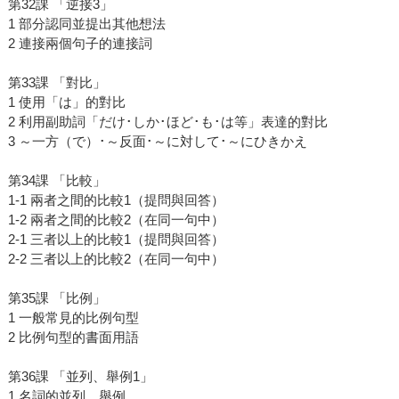
第32課 「逆接3」
1 部分認同並提出其他想法
2 連接兩個句子的連接詞
第33課 「對比」
1 使用「は」的對比
2 利用副助詞「だけ･しか･ほど･も･は等」表達的對比
3 ～一方（で）･～反面･～に対して･～にひきかえ
第34課 「比較」
1-1 兩者之間的比較1（提問與回答）
1-2 兩者之間的比較2（在同一句中）
2-1 三者以上的比較1（提問與回答）
2-2 三者以上的比較2（在同一句中）
第35課 「比例」
1 一般常見的比例句型
2 比例句型的書面用語
第36課 「並列、舉例1」
1 名詞的並列、舉例