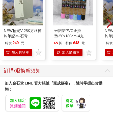
NEW拾光V-25K方格簡
米諾諾PVC止滑
NE
約筆記本-石青
墊-50x180cm-4支
約筆
240
648
特價
元
65
折
特價
元
特價
加入購物車
加入購物車
訂購/退換貨須知
加入金石堂 LINE 官方帳號『完成綁定』，隨時掌握出貨動
態：