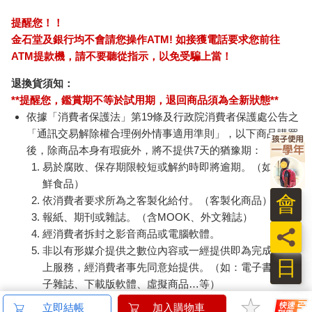
提醒您！！
金石堂及銀行均不會請您操作ATM! 如接獲電話要求您前往
ATM提款機，請不要聽從指示，以免受騙上當！
退換貨須知：
**提醒您，鑑賞期不等於試用期，退回商品須為全新狀態**
依據「消費者保護法」第19條及行政院消費者保護處公告之
「通訊交易解除權合理例外情事適用準則」，以下商品購買
後，除商品本身有瑕疵外，將不提供7天的猶豫期：
易於腐敗、保存期限較短或解約時即將逾期。（如：生
鮮食品）
會
依消費者要求所為之客製化給付。（客製化商品）
報紙、期刊或雜誌。（含MOOK、外文雜誌）
員
經消費者拆封之影音商品或電腦軟體。
非以有形媒介提供之數位內容或一經提供即為完成之線
日
上服務，經消費者事先同意始提供。（如：電子書、電
子雜誌、下載版軟體、虛擬商品…等）
已拆封之個人衛生用品。（如：內衣褲、刮鬍刀、除毛
立即結帳
加入購物車