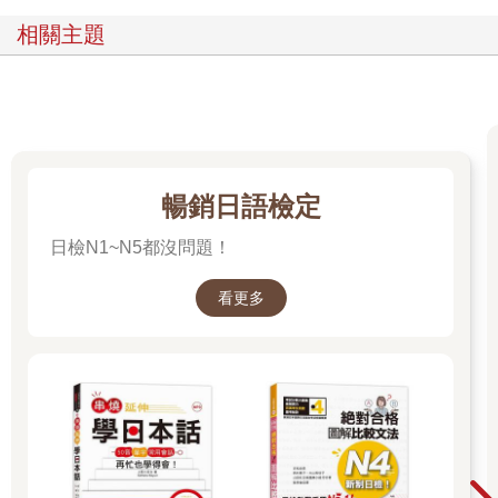
(2) 選擇以口語或是以書面語的方式表達。
相關主題
(3) 說話時的禮貌程度。
(4) 以直接或間接的方式告訴對方。
(5) 要採取委婉的說法或是生硬的說法。
(6) 傳達的事項是否需要特別強調。
(7) 要以簡潔的方式傳達，或是要詳加說明。
(8) 要以正向或是負面的方式表達。
暢銷日語檢定
例如以下的句子是學日語的人常常感到困惑的：
日檢N1~N5都沒問題！
a 阿蘇山へ行ったらいいですよ。
b 阿蘇山へ行くといいですよ。
看更多
c 阿蘇山へ行けばいいですよ。
可以去阿蘇山看看喔！
上述 a,b,c 提出建議的句子，差異處在於「たらいい、といい、ば
いい」，一旦譯成了中文，都是「可以去阿蘇山看看喔！」因此
學習者常常會以中文的思維，自由的選句子使用，但其實不同的
句子在日本人的耳中會產生不一樣的感受…。首先「たらいい」
是最口語、一般的使用方法，它表現出說話者當下想到的建議，