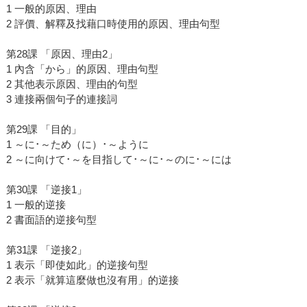
1 一般的原因、理由
2 評價、解釋及找藉口時使用的原因、理由句型
第28課 「原因、理由2」
1 內含「から」的原因、理由句型
2 其他表示原因、理由的句型
3 連接兩個句子的連接詞
第29課 「目的」
1 ～に･～ため（に）･～ように
2 ～に向けて･～を目指して･～に･～のに･～には
第30課 「逆接1」
1 一般的逆接
2 書面語的逆接句型
第31課 「逆接2」
1 表示「即使如此」的逆接句型
2 表示「就算這麼做也沒有用」的逆接