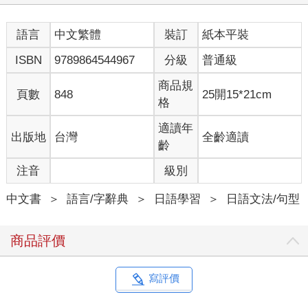
な人」，用中文來思考時都沒什麼兩樣，但日語中，該在什麼場
合下用哪種講法有細節上的不同，說給日本人聽時，有時候弄錯
語言
中文繁體
裝訂
紙本平裝
可是會貽笑大方。
ISBN
9789864544967
分級
普通級
如果你是日語進階的學習者，對於以上的例子有「我分不清
楚」的心虛感，你一定要看本書，讓學習同好及日本人刮目相
商品規
頁數
848
25開15*21cm
看。如果本身已經是日語高手，看完本書後，也會改變你對日語
格
的使用概念。初學者在你打基本文法的基礎時，也可以閱讀本
書，加強學習，從學習之初便釐清日語的觀念。
適讀年
出版地
台灣
全齡適讀
齡
★ 教過眾多華語學生的日籍日語教師，完全剖析「華語母語學
注音
級別
生」最搞不清楚的日語細微差異
中文書
＞
語言/字辭典
＞
日語學習
＞
日語文法/句型
作者市川保子女士在教授日語時，經常觀察中文母語學生，
在用日語表達時會遇到哪些困難，並加以整理匯集寫成此書。換
句話說，本書可說是為了華人量身訂做，用日語精準「表達意
商品評價
圖」的分析書。真正要用日語表達時，每講一句話，必須考慮到
下面這8點才能盡善盡美：
寫評價
(1) 表達的是主觀的想法（個人的情緒或判斷），或是客觀的事
實。