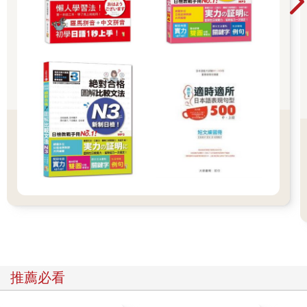
也就是想到什麼就建議什麼時使用；接著是「といい」，這個使
用上得小心，因為個人主觀判斷很強烈，會讓聽的人有「就是沒
有別的選項，這個建議必須要接受」的壓迫感；最後是「ばい
い」，這個通常是用在期望後句能夠實現的情況，並在使用上要
注意，因為「ばいい」可以用在很委婉有禮的句子，也可以用在
冷淡的句子裡。依場合不同，用錯句子會造成麻煩，所以學會在
正確的情境內準確表達自己意思的日語真的很重要，必需謹慎對
待。
書中分成兩大篇，第Ⅰ篇同前說明，精準分析日語文法；第Ⅱ篇
為重點句型的匯整，透過本篇匯整的內容，可以將「平常應用」
及「日檢應考」的日語文法融會貫通，閱讀起來平易近人，容易
吸收。
★ 日語教師回應學生眾多問題的知識寶典
在台灣每年有許多日語老師投入日語教學，造就了民間更多
的具有日語能力的人。然而日語畢竟不是母語，每位老師在累積
了許多的日語的相似說法後，恐怕也會有弄不清楚彼此細微差異
推薦必看
的時候。尤其當學生越學越深，眾多的「為什麼」往往也接踵而
至，此書更是能協助老師們回應學生眾多問題的知識寶典，讓你