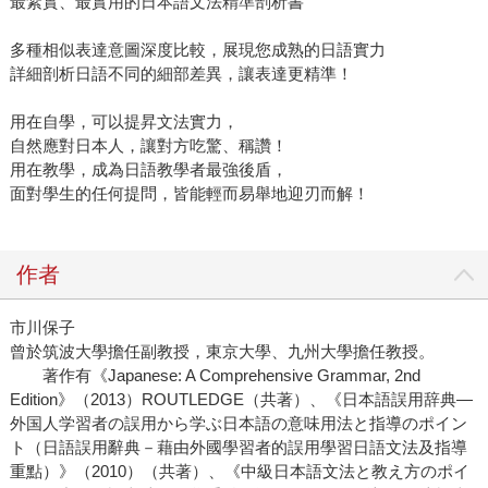
最紮實、最實用的日本語文法精準剖析書
多種相似表達意圖深度比較，展現您成熟的日語實力
詳細剖析日語不同的細部差異，讓表達更精準！
用在自學，可以提昇文法實力，
自然應對日本人，讓對方吃驚、稱讚！
用在教學，成為日語教學者最強後盾，
面對學生的任何提問，皆能輕而易舉地迎刃而解！
作者
市川保子
曾於筑波大學擔任副教授，東京大學、九州大學擔任教授。
著作有《Japanese: A Comprehensive Grammar, 2nd
Edition》（2013）ROUTLEDGE（共著）、《日本語誤用辞典―
外国人学習者の誤用から学ぶ日本語の意味用法と指導のポイン
ト（日語誤用辭典－藉由外國學習者的誤用學習日語文法及指導
重點）》（2010）（共著）、《中級日本語文法と教え方のポイ