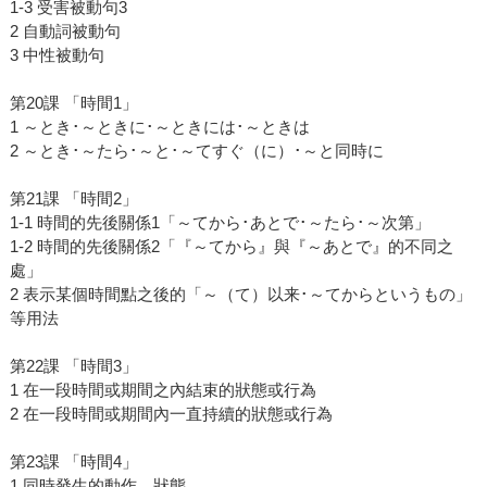
1-3 受害被動句3
2 自動詞被動句
3 中性被動句
第20課 「時間1」
1 ～とき･～ときに･～ときには･～ときは
2 ～とき･～たら･～と･～てすぐ（に）･～と同時に
第21課 「時間2」
1-1 時間的先後關係1「～てから･あとで･～たら･～次第」
1-2 時間的先後關係2「『～てから』與『～あとで』的不同之
處」
2 表示某個時間點之後的「～（て）以来･～てからというもの」
等用法
第22課 「時間3」
1 在一段時間或期間之內結束的狀態或行為
2 在一段時間或期間內一直持續的狀態或行為
第23課 「時間4」
1 同時發生的動作、狀態