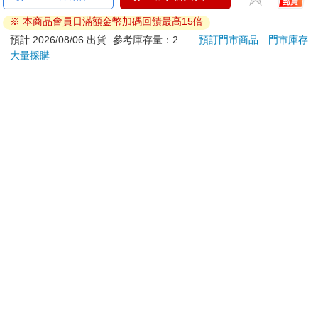
刀…等）
※ 本商品會員日滿額金幣加碼回饋最高15倍
若非上列種類商品，均享有到貨7天的猶豫期（含例假
日）。
預計 2026/08/06 出貨
參考庫存量：2
預訂門市商品
門市庫存
大量採購
辦理退換貨時，商品（組合商品恕無法接受單獨退貨）必須
是您收到商品時的原始狀態（包含商品本體、配件、贈品、
保證書、所有附隨資料文件及原廠內外包裝…等），請勿直
接使用原廠包裝寄送，或於原廠包裝上黏貼紙張或書寫文
字。
退回商品若無法回復原狀，將請您負擔回復原狀所需費用，
嚴重時將影響您的退貨權益。