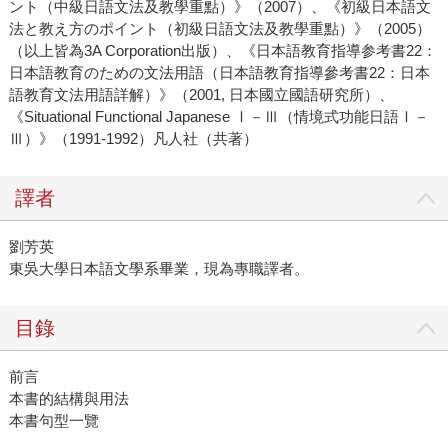
ント（中級日語文法及教學重點）》（2007）、《初級日本語文
法と教え方のポイント（初級日語文法及教學重點）》（2005）
（以上皆為3A Corporation出版）、《日本語教育指導参考書22：
日本語教育のための文法用語（日本語教育指導參考書22：日本
語教育文法用語詳解）》（2001, 日本國立國語研究所）、
《Situational Functional Japanese Ⅰ－Ⅲ（情境式功能日語Ⅰ－
Ⅲ）》（1991-1992）凡人社（共著）
譯者
劉芳英
東吳大學日本語文學系畢業，現為專職譯者。
目錄
前言
本書的結構與用法
本書句型一覽