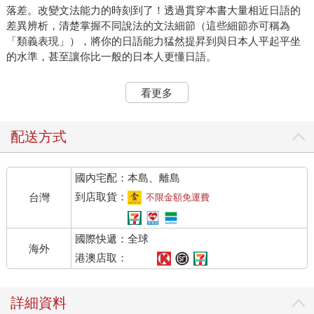
落差。改變文法能力的時刻到了！透過貫穿本書大量相近日語的
差異辨析，清楚掌握不同說法的文法細節（這些細節亦可稱為
「類義表現」），將你的日語能力猛然提昇到與日本人平起平坐
的水準，甚至讓你比一般的日本人更懂日語。
眾所周知，日語是一種非常細膩的語言，同樣的意思，稍微
看更多
改變一點說法，對於聽到這句話的人來說，就有很不一樣的反應
與感受。台灣日語學習風潮多年不減，坊間日語高手也日益增
多，只要曾用心學過一段時間，加上現在輔助的學習資源、網路
配送方式
教學影片，做一般性溝通，大致上都沒有什麼問題。但是『能講
能溝通，真的就沒問題了嗎？』請靜下來想想：『我真的很了解
國內宅配：本島、離島
日本人說的每句話的真義了嗎？還是只停留在囫圇吞棗的階段，
一知半解呢？』例如以下四句：
到店取貨：
台灣
不限金額免運費
1. 新入社員の林さんってどんな人ですか。
國際快遞：全球
2. 新入社員の林さんという人はどんな人ですか。
海外
3. 新入社員の林さんというのはどんな人ですか。
港澳店取：
4. 新入社員の林さんはどんな人ですか。
詳細資料
這些話的差別在「って、という人（名詞）、というのは、どん