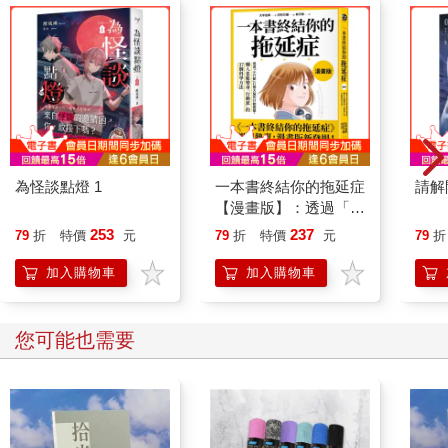
在面對各種日語上的刁鑽問題，都能迎刃而解，游刃有餘。
【本書特色】
★ 主題說明：主題中將同一句話不同表達方式的差別做出細微的
詳細解說，並且提出什麼樣的表達是明顯錯誤的日語，讓你可以
避免再使用。
★ 重點比較：主題介紹的細微詳解，亦有用圖表區分差異。圖表
簡單、一目了然，容易吸收。
為怪談點燈 1
一本書終結你的拖延症
請解
★ 會話應用：主題最後應用當課的所有的說明，將其組成一篇會
【漫畫版】：透過「小
話，會話中並有情境解說，這下不懂都不可能了。
行動」打開大腦的行動
253
237
79
折
特價
元
79
折
特價
元
79
折
★ 表達意圖的應用說明：內容量大，能一次弄懂許多類似但不同
開關，懶人也能變身
說法的日語句型。
「行動派」的37個科
加入購物車
加入購物車
★ 總整理：將所有重點比較分析重新整理，依情況加入新的例
學方法
句，強化打造能精確理解日本人母語表達的「日語腦」。
★ 方便反向查找的索引：用50音排列的文法索引，方便讀者臨時
您可能也需要
需要時的查找。