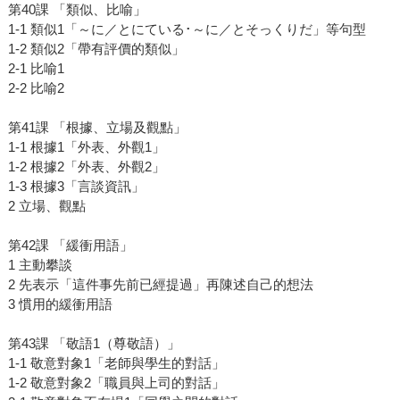
第40課 「類似、比喻」
1-1 類似1「～に／とにている･～に／とそっくりだ」等句型
1-2 類似2「帶有評價的類似」
2-1 比喻1
2-2 比喻2
第41課 「根據、立場及觀點」
1-1 根據1「外表、外觀1」
1-2 根據2「外表、外觀2」
1-3 根據3「言談資訊」
2 立場、觀點
第42課 「緩衝用語」
1 主動攀談
2 先表示「這件事先前已經提過」再陳述自己的想法
3 慣用的緩衝用語
第43課 「敬語1（尊敬語）」
1-1 敬意對象1「老師與學生的對話」
1-2 敬意對象2「職員與上司的對話」