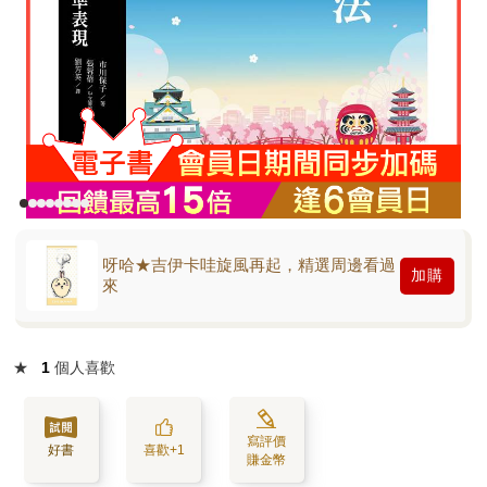
呀哈★吉伊卡哇旋風再起，精選周邊看過
加購
來
★
1
個人喜歡
寫評價
好書
喜歡+1
賺金幣