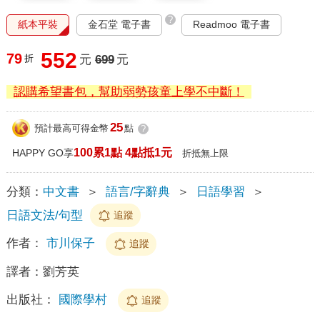
?
紙本平裝
金石堂 電子書
Readmoo 電子書
552
79
折
元
699
元
認購希望書包，幫助弱勢孩童上學不中斷！
25
預計最高可得金幣
點
?
100累1點 4點抵1元
HAPPY GO享
折抵無上限
分類：
中文書
＞
語言/字辭典
＞
日語學習
＞
日語文法/句型
追蹤
作者：
市川保子
追蹤
譯者：
劉芳英
出版社：
國際學村
追蹤