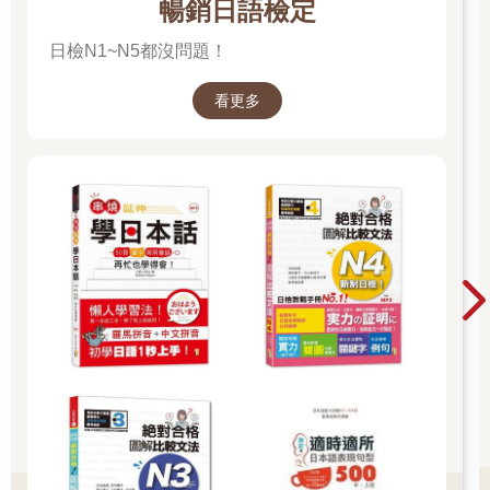
暢銷日語檢定
日檢N1~N5都沒問題！
看更多