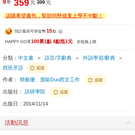
359
9
折
元
399
元
認購希望書包，幫助弱勢孩童上學不中斷！
15
預計最高可得金幣
點
?
100累1點 4點抵1元
HAPPY GO享
折抵無上限
分類：
中文書
＞
語言/字辭典
＞
外語學習/辭典
＞
西班牙語
追蹤
作者：
簡藝珊、渡歐Duo西文工作
追蹤
出版社：
語研學院
追蹤
出版日：
2014/11/14
活動訊息