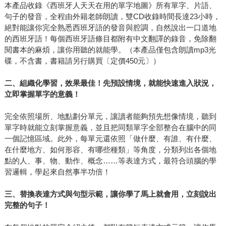
本產品收錄《西班牙人天天在用的單字地圖》所有單字、片語、
句子的發音，全程由外籍老師朗讀，雙CD收錄時間長達23小時，
絕對能讓你完全熟悉西班牙語的發音與腔調，自然說出一口道地
的西班牙語！每個西班牙語條目都附有中文翻譯的錄音，免除翻
閱書本的麻煩，讓你用聽的就能學。（本產品僅包含朗讀mp3光
碟，不含書，書籍請另行購買〔定價450元〕）
二、組織化學習，效果最佳！先預設情境，就能快速進入狀況，
立即掌握單字的意義！
完全依照場所、地點劃分單元，讓讀者能夠預先想像情境，聽到
單字時就能立刻掌握意義，並且把同類單字全部整合在腦中的同
一個記憶區域。此外，每單元還依照「做什麼、有誰、有什麼、
在什麼地方、如何形容、有哪些種類」等角度，分類列出各個地
點的人、事、物、動作、概念……等表達方式，最符合頭腦的學
習邏輯，學起來自然事半功倍！
三、替換表達方式與句型示範，讓你學了馬上就會用，立刻說出
完整的句子！