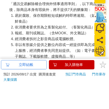
「通訊交易解除權合理例外情事適用準則」，以下商品購買
後，除商品本身有瑕疵外，將不提供7天的猶豫期：
易於腐敗、保存期限較短或解約時即將逾期。（如：生
鮮食品）
依消費者要求所為之客製化給付。（客製化商品）
報紙、期刊或雜誌。（含MOOK、外文雜誌）
經消費者拆封之影音商品或電腦軟體。
非以有形媒介提供之數位內容或一經提供即為完成之線
上服務，經消費者事先同意始提供。（如：電子書、電
子雜誌、下載版軟體、虛擬商品…等）
已拆封之個人衛生用品。（如：內衣褲、刮鬍刀、除毛
立即結帳
加入購物車
刀…等）
若非上列種類商品，均享有到貨7天的猶豫期（含例假
預計 2026/08/17 出貨
購買後進貨
預訂門市商品
門市庫存
大量採購
日）。
辦理退換貨時，商品（組合商品恕無法接受單獨退貨）必須
是您收到商品時的原始狀態（包含商品本體、配件、贈品、
保證書、所有附隨資料文件及原廠內外包裝…等），請勿直
接使用原廠包裝寄送，或於原廠包裝上黏貼紙張或書寫文
字。