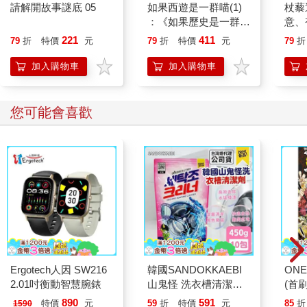
請解開故事謎底 05
如果西遊是一群喵(1)
杖藜
：《如果歷史是一群
意、
喵》作者最新力作，附
恭談
221
411
79
折
特價
元
79
折
特價
元
79
折
【首卷特典】拉頁
想
加入購物車
加入購物車
您可能會喜歡
Ergotech人因 SW216
韓國SANDOKKAEBI
ONE
2.01吋衡動智慧腕錶
山鬼怪 洗衣槽清潔劑
(首刷
450公克-10包組
890
591
特價
元
59
折
特價
元
85
折
1590