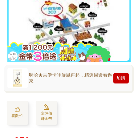
呀哈★吉伊卡哇旋風再起，精選周邊看過
加購
來
寫評價
喜歡+1
賺金幣