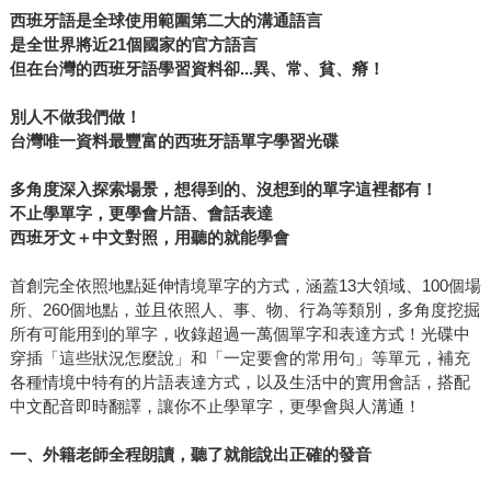
西班牙語是全球使用範圍第二大的溝通語言
是全世界將近21個國家的官方語言
但在台灣的西班牙語學習資料卻...異、常、貧、瘠！
別人不做我們做！
台灣唯一資料最豐富的西班牙語單字學習光碟
多角度深入探索場景，想得到的、沒想到的單字這裡都有！
不止學單字，更學會片語、會話表達
西班牙文＋中文對照，用聽的就能學會
首創完全依照地點延伸情境單字的方式，涵蓋13大領域、100個場
所、260個地點，並且依照人、事、物、行為等類別，多角度挖掘
所有可能用到的單字，收錄超過一萬個單字和表達方式！光碟中
穿插「這些狀況怎麼說」和「一定要會的常用句」等單元，補充
各種情境中特有的片語表達方式，以及生活中的實用會話，搭配
中文配音即時翻譯，讓你不止學單字，更學會與人溝通！
一、外籍老師全程朗讀，聽了就能說出正確的發音