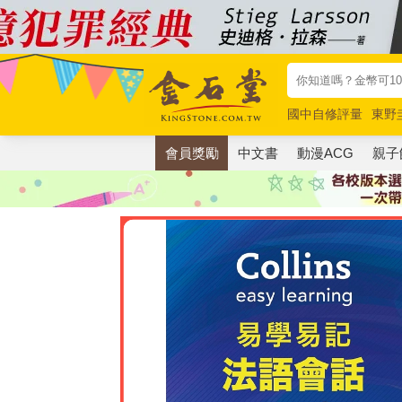
國中自修評量
東野
唯紅花綻放
奧德賽
會員獎勵
中文書
動漫ACG
親子