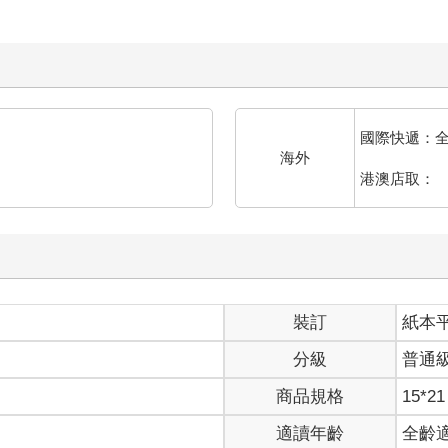
國際快遞：
海外
港澳店取：
裝訂
紙本
分級
普通
商品規格
15*21
適讀年齡
全齡