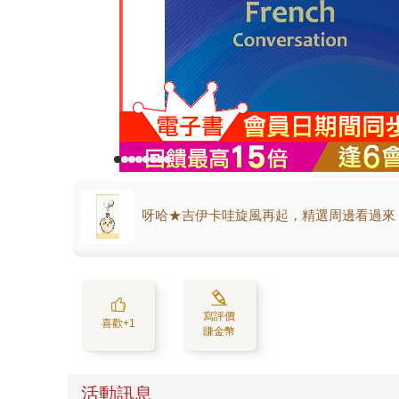
呀哈★吉伊卡哇旋風再起，精選周邊看過來
寫評價
喜歡+1
賺金幣
活動訊息