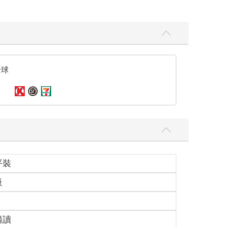
全球
平裝
級
適讀