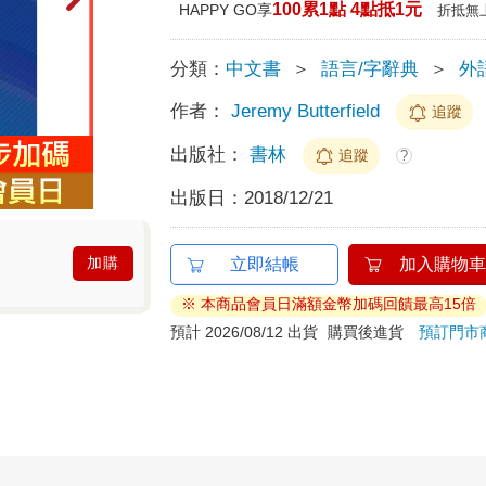
100累1點 4點抵1元
HAPPY GO享
折抵無
分類：
中文書
＞
語言/字辭典
＞
外
作者：
Jeremy Butterfield
追蹤
出版社：
書林
追蹤
?
出版日：
2018/12/21
加購
立即結帳
加入購物車
※ 本商品會員日滿額金幣加碼回饋最高15倍
預計 2026/08/12 出貨
購買後進貨
預訂門市