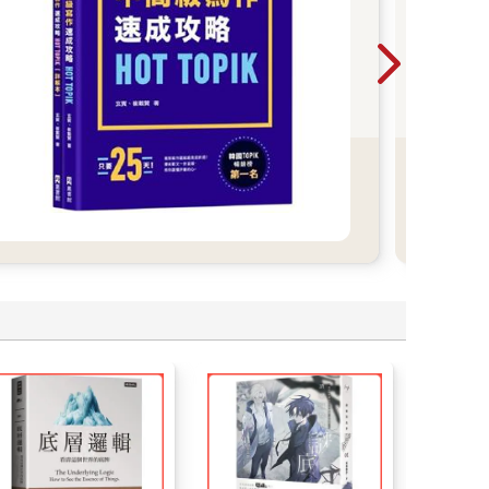
30
700+ 書展限定｜79折起 ✔️
模擬
✔️
弱點
考生
材」