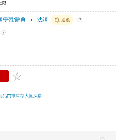
上限
語學習/辭典
＞
法語
追蹤
?
?
商品
門市庫存
大量採購