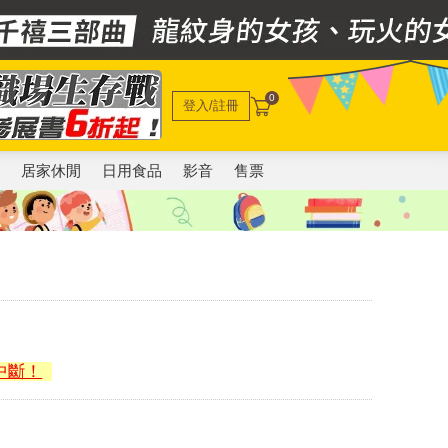
0
登入/註冊
電
居家休閒
日用食品
影音
售票
中斷！