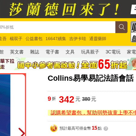
圭吾
楊双子
公益書包
16647續集
吉伊卡哇
通靈藥師
路邊攤新作
馬斯克
玩具總動員5
超慢跑
館
英文書
雜誌
電子書
文具
玩具親子
3C電玩
家
Collins易學易記法語會話
342
9
折
元
380
元
認購希望書包，幫助弱勢孩童上學不
15
預計最高可得金幣
點
?