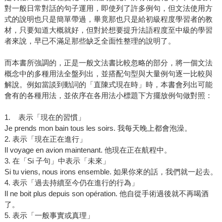
對一般日常對話的句子運用，即使列了許多例句，但文法使用方
式的說明也只是簡單帶過，畢竟那也只是給初級程度學習者的教
材，只要知道大概就好，但對於想要提升法語程度至中級的學習
者來說，早已不滿足那些缺乏全面性整理的說明了。
而本書所強調的，正是一般文法書比較忽略的部分，將一個文法
概念中的多種用法全盤列出，並搭配句型與大量例句逐一比較與
解說。例如當談到動詞的「直陳式現在時」時，本書會列出可能
會有的各種用法，並依序在各用法小標題下方擺放例句做對照：
1. 表示「現在的習慣」
Je prends mon bain tous les soirs. 我每天晚上都會泡澡。
2. 表示「現在正在進行」
Il voyage en avion maintenant. 他現在正在航程中。
3. 在「Si 子句」中表示「未來」
Si tu viens, nous irons ensemble. 如果你來的話，我們就一起去。
4. 表示「過去持續至今仍在進行的行為」
Il ne boit plus depuis son opération. 他自從手術過後就不再喝酒
了。
5. 表示「一般事實或真理」