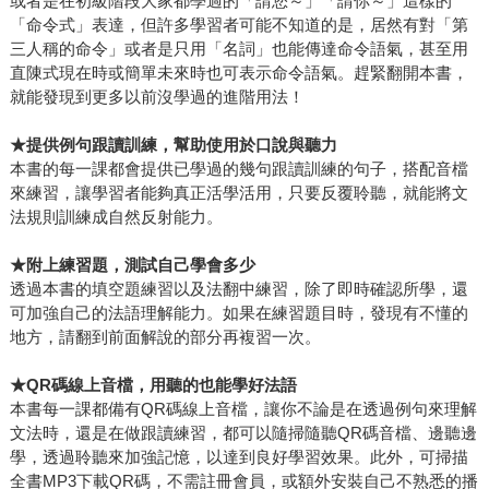
或者是在初級階段大家都學過的「請您～」「請你～」這樣的
「命令式」表達，但許多學習者可能不知道的是，居然有對「第
三人稱的命令」或者是只用「名詞」也能傳達命令語氣，甚至用
直陳式現在時或簡單未來時也可表示命令語氣。趕緊翻開本書，
就能發現到更多以前沒學過的進階用法！
★
提供例句跟讀訓練，幫助使用於口說與聽力
本書的每一課都會提供已學過的幾句跟讀訓練的句子，搭配音檔
來練習，讓學習者能夠真正活學活用，只要反覆聆聽，就能將文
法規則訓練成自然反射能力。
★
附上練習題，測試自己學會多少
透過本書的填空題練習以及法翻中練習，除了即時確認所學，還
可加強自己的法語理解能力。如果在練習題目時，發現有不懂的
地方，請翻到前面解說的部分再複習一次。
★QR
碼線上音檔，用聽的也能學好法語
本書每一課都備有QR碼線上音檔，讓你不論是在透過例句來理解
文法時，還是在做跟讀練習，都可以隨掃隨聽QR碼音檔、邊聽邊
學，透過聆聽來加強記憶，以達到良好學習效果。此外，可掃描
全書MP3下載QR碼，不需註冊會員，或額外安裝自己不熟悉的播