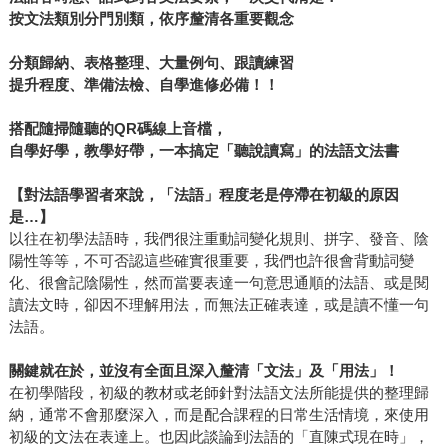
按文法類別分門別類，依序釐清各重要觀念
分類歸納、表格整理、大量例句、跟讀練習
提升程度、準備法檢、自學進修必備！！
搭配隨掃隨聽的QR碼線上音檔，
自學好學，教學好帶，一本搞定「聽說讀寫」的法語文法書
【對法語學習者來說，「法語」程度老是停滯在初級的原因
是…】
以往在初學法語時，我們很注重動詞變化規則、拼字、發音、陰
陽性等等，不可否認這些確實很重要，我們也許很會背動詞變
化、很會記陰陽性，然而當要表達一句意思通順的法語、或是閱
讀法文時，卻因不理解用法，而無法正確表達，或是讀不懂一句
法語。
關鍵就在於，並沒有全面且深入釐清「文法」及「用法」！
在初學階段，初級的教材或老師針對法語文法所能提供的整理歸
納，通常不會那麼深入，而是配合課程的日常生活情境，來使用
初級的文法在表達上。也因此談論到法語的「直陳式現在時」，