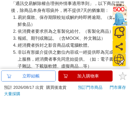
「通訊交易解除權合理例外情事適用準則」，以下商品購買
後，除商品本身有瑕疵外，將不提供7天的猶豫期：
易於腐敗、保存期限較短或解約時即將逾期。（如：生
鮮食品）
依消費者要求所為之客製化給付。（客製化商品）
報紙、期刊或雜誌。（含MOOK、外文雜誌）
經消費者拆封之影音商品或電腦軟體。
非以有形媒介提供之數位內容或一經提供即為完成之線
上服務，經消費者事先同意始提供。（如：電子書、電
子雜誌、下載版軟體、虛擬商品…等）
已拆封之個人衛生用品。（如：內衣褲、刮鬍刀、除毛
立即結帳
加入購物車
刀…等）
若非上列種類商品，均享有到貨7天的猶豫期（含例假
預計 2026/08/17 出貨
購買後進貨
預訂門市商品
門市庫存
大量採購
日）。
辦理退換貨時，商品（組合商品恕無法接受單獨退貨）必須
是您收到商品時的原始狀態（包含商品本體、配件、贈品、
保證書、所有附隨資料文件及原廠內外包裝…等），請勿直
接使用原廠包裝寄送，或於原廠包裝上黏貼紙張或書寫文
字。