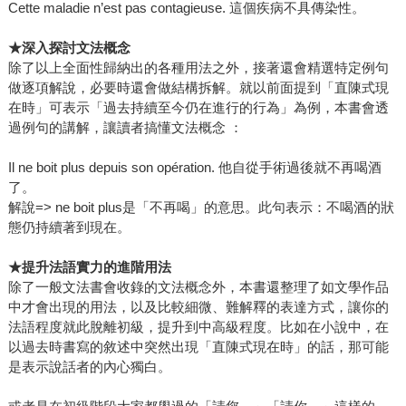
Cette maladie n’est pas contagieuse. 這個疾病不具傳染性。
★
深入探討文法概念
除了以上全面性歸納出的各種用法之外，接著還會精選特定例句
做逐項解說，必要時還會做結構拆解。就以前面提到「直陳式現
在時」可表示「過去持續至今仍在進行的行為」為例，本書會透
過例句的講解，讓讀者搞懂文法概念 ：
Il ne boit plus depuis son opération. 他自從手術過後就不再喝酒
了。
解說=> ne boit plus是「不再喝」的意思。此句表示：不喝酒的狀
態仍持續著到現在。
★
提升法語實力的進階用法
除了一般文法書會收錄的文法概念外，本書還整理了如文學作品
中才會出現的用法，以及比較細微、難解釋的表達方式，讓你的
法語程度就此脫離初級，提升到中高級程度。比如在小說中，在
以過去時書寫的敘述中突然出現「直陳式現在時」的話，那可能
是表示說話者的內心獨白。