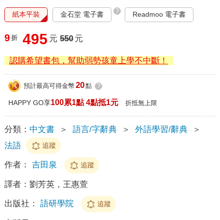
?
紙本平裝
金石堂 電子書
Readmoo 電子書
495
9
折
元
550
元
認購希望書包，幫助弱勢孩童上學不中斷！
20
預計最高可得金幣
點
?
100累1點 4點抵1元
HAPPY GO享
折抵無上限
分類：
中文書
＞
語言/字辭典
＞
外語學習/辭典
＞
法語
追蹤
作者：
吉田泉
追蹤
譯者：
劉芳英，王惠萱
出版社：
語研學院
追蹤