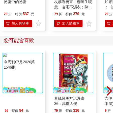
祕密中的祕密
杖藜過橋東：柳風生暖
如果
意、杏雨不濕衣；陳亮
：《
恭談以心轉境的適齡漫
喵》
537
379
79
折
特價
元
79
折
特價
元
79
折
想
【首
加入購物車
加入購物車
您可能會喜歡
今周刊07月2026第
希臘羅馬神話漫畫
吉伊
1546期
36：高盧入侵
本屋
94
316
特價
元
79
折
特價
元
9
折
99