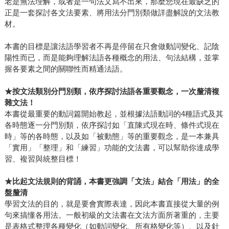
老是無法理解，或者是一句法文寫不出來，那麼您現在最缺乏的
正是一套探討各文法要素、將用法分門別類做詳盡解說的文法教
材。
本書的目標是讓法語學習者不再是停留在只會做動詞變化、記陰
陽性而已，而是能夠理解法語各種概念的用法、句法結構，並掌
握各要素之間的關聯性而精通法語。
★
按文法類別分門別類，依序探討法語各重要觀念，一次釐清複
雜文法！
本書從最重要的動詞篇開始教起，並根據法語動詞的4種語式及其
各時態逐一分門別類，依序探討如「直陳式現在時、條件式現在
時」等的各時態，以及如「被動態」等的重要觀念，是一本兼具
「實用」「整理」和「練習」功能的文法書，可以幫助你達成學
習、複習與統整目標！
★
比起文法規則的背誦，本書更強調「文法」結合「用法」的全
盤釐清
學習文法的目的，就是要會實際表達，因此本書直接從大量的例
句來搞懂各用法。一般初級的文法書在文法方面所著重的，主要
是表格式整理各種變化（如動詞變化、所有格變化等）、以及針