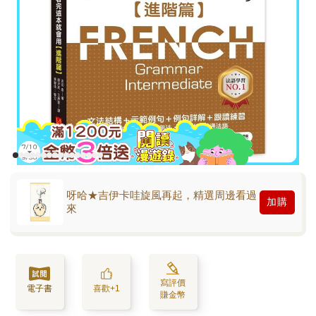
呀哈★吉伊卡哇旋風再起，精選周邊看過
加購
來
寫評價
電子書
喜歡+1
賺金幣