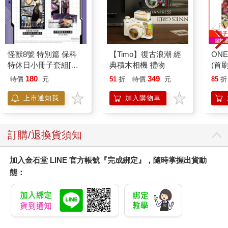
怪獸8號 特別篇 保科
【Timo】復古浪潮 經
ONE
特休日小冊子套組[限
典積木相機 禮物
(首刷
加購]
180
349
特價
元
51
折
特價
元
85
折
上市通知我
加入購物車
訂購/退換貨須知
加入金石堂 LINE 官方帳號『完成綁定』，隨時掌握出貨動
態：