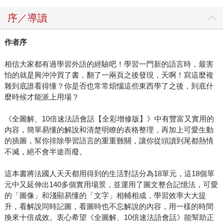
序／導讀
作者序
相信大家都有過學習外語的經驗吧！學習一門新的語言時，最害
怕的就是興沖沖買了書，翻了一兩頁之後發現，天啊！寫這麼複
雜到底誰看得懂？你是否也常常煩惱這些東西學了之後，到底什
麼時候才能派上用場？
《全圖解、10倍速法語會話【全彩增修版】》中有豐富又實用的
內容，簡單易懂的解說和清楚明瞭的表格整理，再加上可愛生動
的插圖，幫你排除學習語言的重重難關，讓你從頭讀到尾都熱情
不滅，絕不會半途而廢。
這本書將法國人天天都用得到的生活對話分為18單元，這18個單
元中又延伸出140多個實用場景，並運用了圖文整合記憶法，可愛
的「圖像」和淺顯易懂的「文字」相輔相成，學習效率大大提
升，看解說同時記圖，看圖時也不忘解說的內容，用一樣的時間
換來十倍成效。衷心希望《全圖解、10倍速法語會話》能幫助正