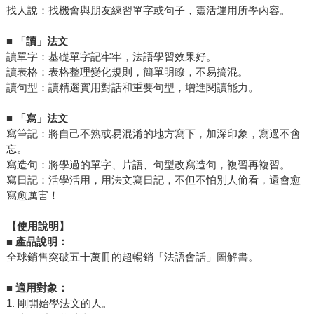
找人說：找機會與朋友練習單字或句子，靈活運用所學內容。
■
「讀」法文
讀單字：基礎單字記牢牢，法語學習效果好。
讀表格：表格整理變化規則，簡單明瞭，不易搞混。
讀句型：讀精選實用對話和重要句型，增進閱讀能力。
■
「寫」法文
寫筆記：將自己不熟或易混淆的地方寫下，加深印象，寫過不會
忘。
寫造句：將學過的單字、片語、句型改寫造句，複習再複習。
寫日記：活學活用，用法文寫日記，不但不怕別人偷看，還會愈
寫愈厲害！
【使用說明】
■
產品說明：
全球銷售突破五十萬冊的超暢銷「法語會話」圖解書。
■
適用對象：
1. 剛開始學法文的人。