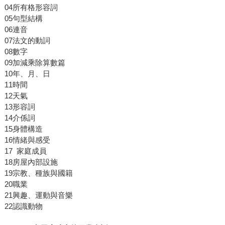
04所有格形容詞
05句型結構
06連音
07法文的動詞
08數字
09加減乘除算數篇
10年、月、日
11時間
12天氣
13形容詞
14介係詞
15身體構造
16情緒與感受
17 家庭成員
18房屋內部設施
19宗教、種族與國籍
20職業
21興趣、運動與音樂
22認識動物