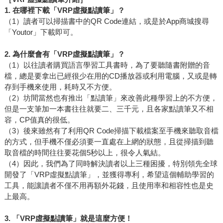
1.
在哪裡下載「VRP虛擬點讀筆」？
（1）讀者可以掃描書中的QR Code連結，或是於App商城搜尋
「Youtor」下載即可。
2.
為什麼會有「VRP虛擬點讀筆」？
（1）以往讀者購買語言學習工具書時，為了要聽隨書附贈的音
檔，總是要拿出已經很少在用的CD播放器或利用電腦，又或是轉
存到手機來使用，耗時又不方便。
（2）坊間當然也有推出「點讀筆」來改善此種學習上的不方便，
但是一支筆加一本書往往就要二、三千元，且各家點讀筆又不相
容，CP值真的很低。
（3）後來雖然有了利用QR Code掃描下載檔案至手機來聽取音檔
的方式，但手機不僅必須要一直處在上網的狀態，且從掃描到聽
取音檔的時間往往要花個5秒以上，很令人氣結。
（4）因此，我們為了同時解決讀者以上三種困擾，特別領先全球
開發了「VRP虛擬點讀筆」，並獲得專利，希望這個輔助學習的
工具，能讓讀者不僅不用再額外花錢，且使用率和相容性也是史
上最高。
3.
「VRP虛擬點讀筆」就是這麼方便！