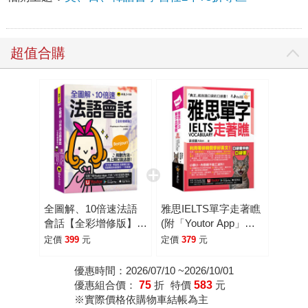
超值合購
全圖解、10倍速法語
雅思IELTS單字走著瞧
會話【全彩增修版】
(附「Youtor App」內
(附「Youtor App」內
含VRP虛擬點讀筆+防
定價
399
元
定價
379
元
含VRP虛擬點讀筆)
水書套)
優惠時間：2026/07/10 ~2026/10/01
優惠組合價：
75
折
特價
583
元
※實際價格依購物車結帳為主