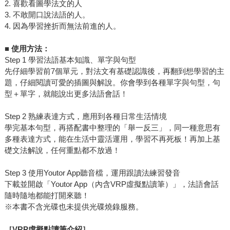
2. 喜歡看圖學法文的人
3. 不敢開口說法語的人。
4. 因為學習挫折而無法前進的人。
■
使用方法：
Step 1 學習法語基本知識、單字與句型
先仔細學習前7個單元，對法文有基礎認識後，再翻到想學習的主
題，仔細閱讀可愛的插圖與解說。你會學到各種單字與句型，句
型＋單字，就能說出更多法語會話！
Step 2 熟練表達方式，應用到各種日常生活情境
學完基本句型，再搭配書中整理的「舉一反三」，同一種意思有
多種表達方式，能在生活中靈活運用，學習不再死板！再加上基
礎文法解說，任何重點都不放過！
Step 3 使用Youtor App聽音檔，運用跟讀法練習發音
下載並開啟「Youtor App（內含VRP虛擬點讀筆）」，法語會話
隨時隨地都能打開來聽！
※本書不含光碟也未提供光碟燒錄服務。
［VRP虛擬點讀筆介紹］