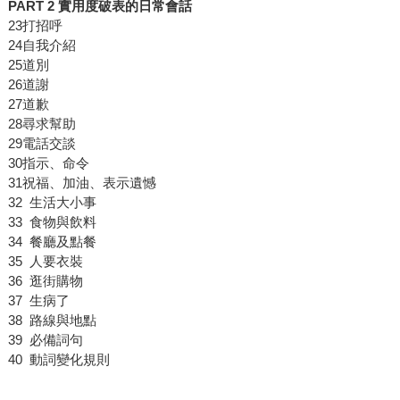
PART 2 實用度破表的日常會話
23打招呼
24自我介紹
25道別
26道謝
27道歉
28尋求幫助
29電話交談
30指示、命令
31祝福、加油、表示遺憾
32 生活大小事
33 食物與飲料
34 餐廳及點餐
35 人要衣裝
36 逛街購物
37 生病了
38 路線與地點
39 必備詞句
40 動詞變化規則