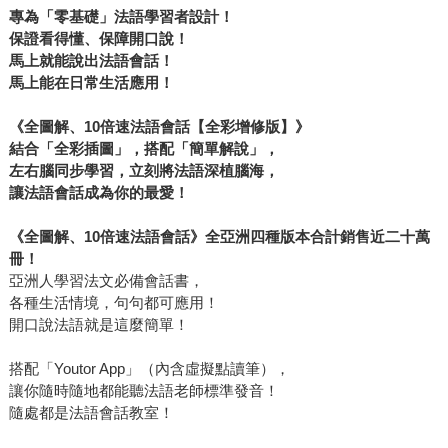
專為「零基礎」法語學習者設計！
保證看得懂、保障開口說！
馬上就能說出法語會話！
馬上能在日常生活應用！
《全圖解、10倍速法語會話【全彩增修版】》
結合「全彩插圖」，搭配「簡單解說」，
左右腦同步學習，立刻將法語深植腦海，
讓法語會話成為你的最愛！
《全圖解、10倍速法語會話》全亞洲四種版本合計銷售近二十萬
冊！
亞洲人學習法文必備會話書，
各種生活情境，句句都可應用！
開口說法語就是這麼簡單！
搭配「Youtor App」（內含虛擬點讀筆），
讓你隨時隨地都能聽法語老師標準發音！
隨處都是法語會話教室！