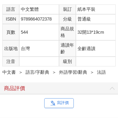
語言
中文繁體
裝訂
紙本平裝
ISBN
9789864072378
分級
普通級
商品規
頁數
544
32開13*19cm
格
適讀年
出版地
台灣
全齡適讀
齡
注音
級別
中文書
＞
語言/字辭典
＞
外語學習/辭典
＞
法語
商品評價
寫評價