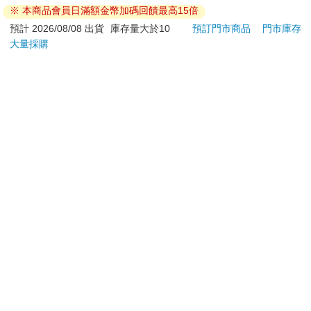
※ 本商品會員日滿額金幣加碼回饋最高15倍
若非上列種類商品，均享有到貨7天的猶豫期（含例假
日）。
預計 2026/08/08 出貨
庫存量大於10
預訂門市商品
門市庫存
大量採購
辦理退換貨時，商品（組合商品恕無法接受單獨退貨）必須
是您收到商品時的原始狀態（包含商品本體、配件、贈品、
保證書、所有附隨資料文件及原廠內外包裝…等），請勿直
接使用原廠包裝寄送，或於原廠包裝上黏貼紙張或書寫文
字。
退回商品若無法回復原狀，將請您負擔回復原狀所需費用，
嚴重時將影響您的退貨權益。