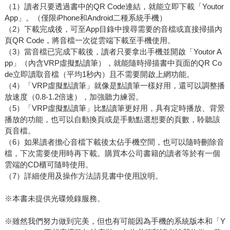
（1）讀者只要透過書中的QR Code連結，就能立即下載「Youtor
App」。（僅限iPhone和Android二種系統手機）
（2）下載完成後，可至App目錄中搜尋需要的音檔或直接掃描內
頁QR Code，將音檔一次從雲端下載至手機使用。
（3）當音檔已完成下載後，讀者只要拿出手機並開啟「Youtor A
pp」（內含VRP虛擬點讀筆），就能隨時掃描書中頁面的QR Co
de立即讀取音檔（平均1秒內）且不需要開啟上網功能。
（4）「VRP虛擬點讀筆」就像是點讀筆一樣好用，還可以調整播
放速度（0.8-1.2倍速），加強聽力練習。
（5）「VRP虛擬點讀筆」比點讀筆更好用，具有定時播放、背景
播放的功能，也可以自動換頁或是手動點選想要的頁數，聆聽該
頁音檔。
（6）如果讀者擔心音檔下載後太佔手機空間，也可以隨時刪除音
檔，下次需要使用時再下載。購買本公司書籍的讀者等於有一個
雲端的CD櫃可隨時使用。
（7）詳細使用及操作方法請見書中使用說明。
※本書未提供光碟燒錄服務。
※雖然我們努力做到完美，但也有可能因為手機的系統版本和「Y