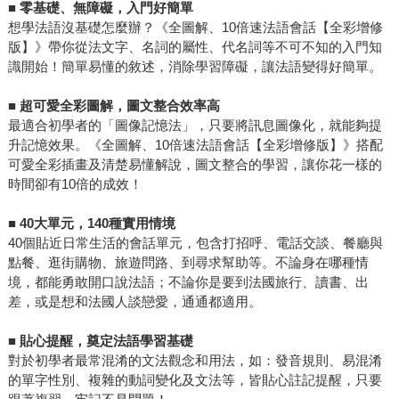
■
零基礎、無障礙，入門好簡單
想學法語沒基礎怎麼辦？《全圖解、10倍速法語會話【全彩增修
版】》帶你從法文字、名詞的屬性、代名詞等不可不知的入門知
識開始！簡單易懂的敘述，消除學習障礙，讓法語變得好簡單。
■
超可愛全彩圖解，圖文整合效率高
最適合初學者的「圖像記憶法」，只要將訊息圖像化，就能夠提
升記憶效果。《全圖解、10倍速法語會話【全彩增修版】》搭配
可愛全彩插畫及清楚易懂解說，圖文整合的學習，讓你花一樣的
時間卻有10倍的成效！
■ 40
大單元，140種實用情境
40個貼近日常生活的會話單元，包含打招呼、電話交談、餐廳與
點餐、逛街購物、旅遊問路、到尋求幫助等。不論身在哪種情
境，都能勇敢開口說法語；不論你是要到法國旅行、讀書、出
差，或是想和法國人談戀愛，通通都適用。
■
貼心提醒，奠定法語學習基礎
對於初學者最常混淆的文法觀念和用法，如：發音規則、易混淆
的單字性別、複雜的動詞變化及文法等，皆貼心註記提醒，只要