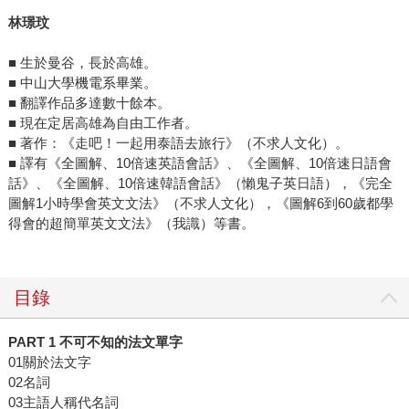
林璟玟
■ 生於曼谷，長於高雄。
■ 中山大學機電系畢業。
■ 翻譯作品多達數十餘本。
■ 現在定居高雄為自由工作者。
■ 著作：《走吧！一起用泰語去旅行》（不求人文化）。
■ 譯有《全圖解、10倍速英語會話》、《全圖解、10倍速日語會
話》、《全圖解、10倍速韓語會話》（懶鬼子英日語），《完全
圖解1小時學會英文文法》（不求人文化），《圖解6到60歲都學
得會的超簡單英文文法》（我識）等書。
目錄
PART 1 不可不知的法文單字
01關於法文字
02名詞
03主語人稱代名詞