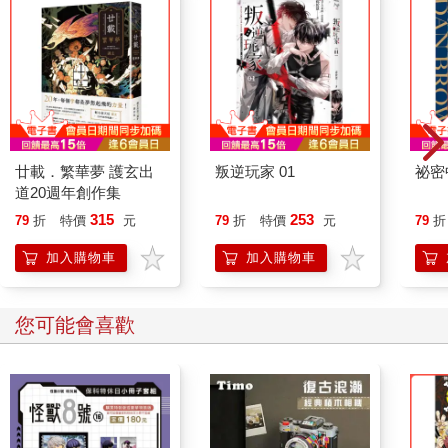
廿載．繁華夢 護玄出
叛逆玩家 01
祕密
道20週年創作集
315
253
79
折
特價
元
79
折
特價
元
79
折
加入購物車
加入購物車
您可能會喜歡