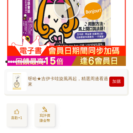
呀哈★吉伊卡哇旋風再起，精選周邊看過
加購
來
寫評價
喜歡+1
賺金幣