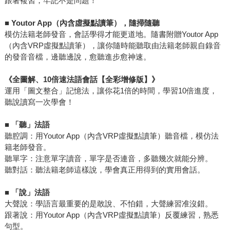
跟著複習，牢記不是問題！
■ Youtor App
（內含虛擬點讀筆），隨掃隨聽
模仿法籍老師發音，會話學得才能更道地。隨書附贈Youtor App
（內含VRP虛擬點讀筆），讓你隨時能聽取由法籍老師親自錄音
的發音音檔，邊聽邊說，愈聽進步愈神速。
《全圖解、10倍速法語會話【全彩增修版】》
運用「圖文整合」記憶法，讓你花1倍的時間，學習10倍進度，
聽說讀寫一次學會！
■
「聽」法語
聽腔調：用Youtor App（內含VRP虛擬點讀筆）聽音檔，模仿法
籍老師發音。
聽單字：注意單字讀音，單字是否連音，多聽幾次就能分辨。
聽對話：聽法籍老師這樣說，學會真正用得到的實用會話。
■
「說」法語
大聲說：學語言最重要的是敢說、不怕錯，大聲練習准沒錯。
跟著說：用Youtor App（內含VRP虛擬點讀筆）反覆練習，熟悉
句型。