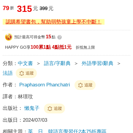
315
79
折
元
399
元
認購希望書包，幫助弱勢孩童上學不中斷！
15
預計最高可得金幣
點
?
100累1點 4點抵1元
HAPPY GO享
折抵無上限
分類：
中文書
＞
語言/字辭典
＞
外語學習/辭典
＞
法語
追蹤
作者：
Praphasorn Phanchatri
追蹤
譯者：
林璟玟
出版社：
懶鬼子
追蹤
出版日：
2024/07/03
相關主題：
英、日、韓語言學習任2本75折專區