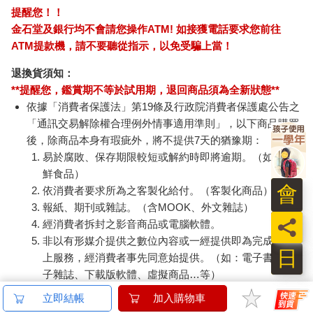
提醒您！！
金石堂及銀行均不會請您操作ATM! 如接獲電話要求您前往
ATM提款機，請不要聽從指示，以免受騙上當！
退換貨須知：
**提醒您，鑑賞期不等於試用期，退回商品須為全新狀態**
依據「消費者保護法」第19條及行政院消費者保護處公告之
「通訊交易解除權合理例外情事適用準則」，以下商品購買
後，除商品本身有瑕疵外，將不提供7天的猶豫期：
易於腐敗、保存期限較短或解約時即將逾期。（如：生
鮮食品）
會
依消費者要求所為之客製化給付。（客製化商品）
報紙、期刊或雜誌。（含MOOK、外文雜誌）
員
經消費者拆封之影音商品或電腦軟體。
非以有形媒介提供之數位內容或一經提供即為完成之線
日
上服務，經消費者事先同意始提供。（如：電子書、電
子雜誌、下載版軟體、虛擬商品…等）
已拆封之個人衛生用品。（如：內衣褲、刮鬍刀、除毛
立即結帳
加入購物車
刀…等）