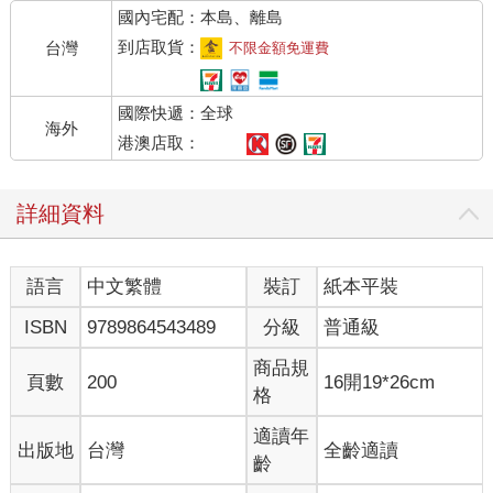
國內宅配：本島、離島
到店取貨：
台灣
不限金額免運費
國際快遞：全球
海外
港澳店取：
詳細資料
語言
中文繁體
裝訂
紙本平裝
ISBN
9789864543489
分級
普通級
商品規
頁數
200
16開19*26cm
格
適讀年
出版地
台灣
全齡適讀
齡