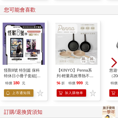
您可能會喜歡
怪獸8號 特別篇 保科
【KINYO】Penna系
悠遊
特休日小冊子套組[限
列-輕量高效導熱不沾
（2
加購]
平煎鍋30cm
180
999
特價
元
56
折
特價
元
特價
上市通知我
加入購物車
訂購/退換貨須知