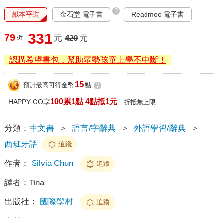
?
紙本平裝
金石堂 電子書
Readmoo 電子書
331
79
折
元
420
元
認購希望書包，幫助弱勢孩童上學不中斷！
15
預計最高可得金幣
點
?
100累1點 4點抵1元
HAPPY GO享
折抵無上限
分類：
中文書
＞
語言/字辭典
＞
外語學習/辭典
＞
西班牙語
追蹤
作者：
Silvia Chun
追蹤
譯者：
Tina
出版社：
國際學村
追蹤