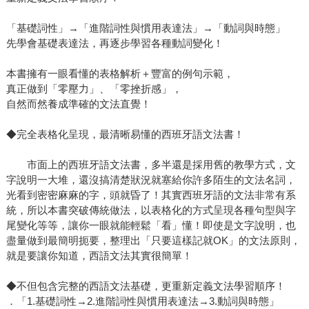
「基礎詞性」→「進階詞性與慣用表達法」→「動詞與時態」
先學會基礎表達法，再逐步學習各種動詞變化！
本書擁有一眼看懂的表格解析＋豐富的例句示範，
真正做到「零壓力」、「零挫折感」，
自然而然養成準確的文法直覺！
◆完全表格化呈現，最清晰易懂的西班牙語文法書！
市面上的西班牙語文法書，多半還是採用舊的教學方式，文
字說明一大堆，還沒搞清楚狀況就塞給你許多陌生的文法名詞，
光看到密密麻麻的字，頭就昏了！其實西班牙語的文法非常有系
統，所以本書突破傳統做法，以表格化的方式呈現各種句型與字
尾變化等等，讓你一眼就能輕鬆「看」懂！即使是文字說明，也
盡量做到最簡明扼要，整理出「只要這樣記就OK」的文法原則，
就是要讓你知道，西語文法其實很簡單！
◆不但包含完整的西語文法基礎，更重新定義文法學習順序！
．「1.基礎詞性→2.進階詞性與慣用表達法→3.動詞與時態」