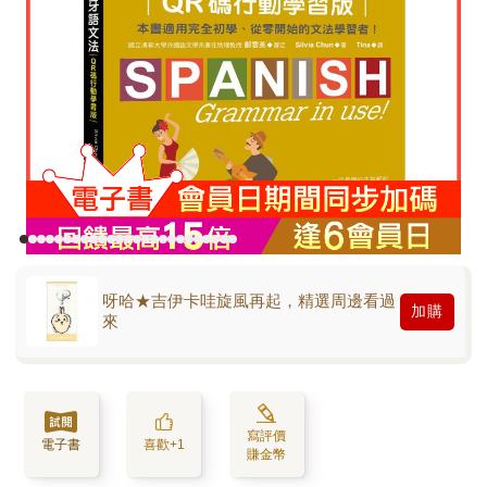
呀哈★吉伊卡哇旋風再起，精選周邊看過
加購
來
寫評價
電子書
喜歡+1
賺金幣