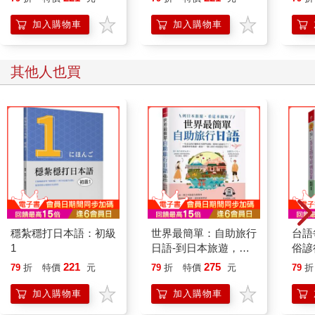
加入購物車
加入購物車
其他人也買
穩紮穩打日本語：初級
世界最簡單：自助旅行
台語
1
日語-到日本旅遊，看
俗諺
這本就夠了 (附QR
221
275
79
折
特價
元
79
折
特價
元
79
折
Code線上音檔)
加入購物車
加入購物車