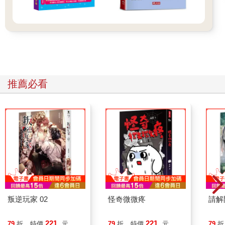
推薦必看
叛逆玩家 02
怪奇微微疼
請解
221
221
79
折
特價
元
79
折
特價
元
79
折