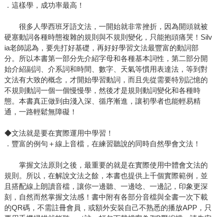
．這樣學，成功率最高！
很多人學西班牙語文法，一開始就非常挫折，因為開頭就被
硬塞動詞各種時態複雜的規則與不規則變化，只能抱頭痛哭！Silv
ia老師認為，要先打好基礎，再好好學習文法最豐富的動詞部
分。所以本書第一部分先介紹字母和各種基本詞性，第二部分開
始介紹副詞、介系詞和時間、數字、天氣等慣用表達法，等到對
文法有大致的概念，才開始學習動詞，而且先從需要特別記憶的
不規則動詞一個一個慢慢學，然後才是規則動詞變化和各種時
態。本書真正做到由淺入深、循序漸進，讓初學者也能輕易精
通，一路輕鬆無障礙！
◆文法就是要在實際運用中學習！
．豐富的例句＋線上音檔，在練習聽說的同時自然學會文法！
掌握文法原則之後，最重要的就是在實際使用中體會文法的
規則。所以，在解說文法之餘，本書也提供上千個實際範例，並
且搭配線上朗讀音檔，讓你一邊聽、一邊唸、一邊記，印象更深
刻，自然而然掌握文法感！書中附有各部分音檔與全書一次下載
的QR碼，不需註冊會員，或額外安裝自己不熟悉的播放APP，只