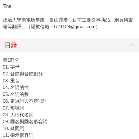
Tina
政治大學廣電所畢業，自由譯者，目前主要從事商品、網頁與書
籍等翻譯。（賜教信箱：f771109@gmail.com）
目錄
第1部分
01. 字母
02. 音節與音節劃分
03. 重音
04. 名詞的性
05. 名詞的數
06. 定冠詞與不定冠詞
07. 形容詞
08. 人稱代名詞
09. 國名與國名形容詞
10. 疑問詞
11. 指示形容詞