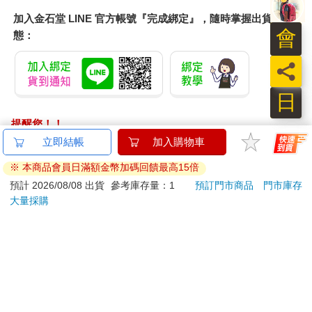
加入金石堂 LINE 官方帳號『完成綁定』，隨時掌握出貨動
會
態：
員
日
提醒您！！
金石堂及銀行均不會請您操作ATM! 如接獲電話要求您前往
立即結帳
加入購物車
ATM提款機，請不要聽從指示，以免受騙上當！
※ 本商品會員日滿額金幣加碼回饋最高15倍
退換貨須知：
預計 2026/08/08 出貨
參考庫存量：1
預訂門市商品
門市庫存
大量採購
**提醒您，鑑賞期不等於試用期，退回商品須為全新狀態**
依據「消費者保護法」第19條及行政院消費者保護處公告之
「通訊交易解除權合理例外情事適用準則」，以下商品購買
後，除商品本身有瑕疵外，將不提供7天的猶豫期：
易於腐敗、保存期限較短或解約時即將逾期。（如：生
鮮食品）
依消費者要求所為之客製化給付。（客製化商品）