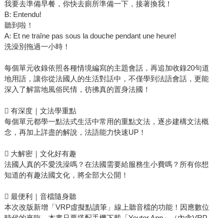
我要去準備早餐，你快去廁所準備一下，接著換我！
B: Entendu!
聽到啦！
A: Et ne traîne pas sous la douche pendant une heure!
洗澡別拖過一小時！
每個單元收錄依照各種情境編寫的主題會話，再追加收錄20句道
地用語，讓你從法國人的生活對話中，不僅學到法語會話，更能
深入了解當地風俗民情，彷彿真的置身法國！
 有深度｜文法學重點
每個單元都學一點法式生活中常用的重點文法，逐步建構文法概
念，再加上詳盡的解說，法語能力快速UP！
 大解密｜文化好有趣
法國人真的不愛洗澡嗎？在法國需要給服務生小費嗎？所有你想
知道的有趣法國文化，將全部大公開！
 最便利｜音檔隨身聽
本次改版新增「VRP虛擬點讀筆」線上聽音檔的功能！因應數位
時代的來臨，本書只要搭配手機下載「Youtor App」（內含VRP