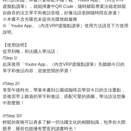
虛擬點讀筆），就能掃書中QR Code，隨時聽取專業法籍老師親
自錄音的法文單字和會話音檔，好像法語老師隨時陪在身邊！
※本書不含光碟也未提供光碟燒錄服務
※「Youtor App」（內含VRP虛擬點讀筆）使用方法請見下方使用
說明。
【使用說明】
從早到晚，和法國人學法語：
/Step 1/
起床後用「Youtor App」（內含VRP虛擬點讀筆）先聽聽今日的
單字和會話內容，迎接悠閒的早晨！
//Step 2//
享受午後時光，帶著本書到公園或咖啡店學習今日的文法重點，
並複習早上聽過的單字和會話，搭配可愛的插圖，學法語沒想像
中那麼難！
///Step 3///
輕鬆的夜晚可以再多了解一些法國文化的相關知識，包準你大開
眼界，睡前也能擁有豐富的讀書時光！