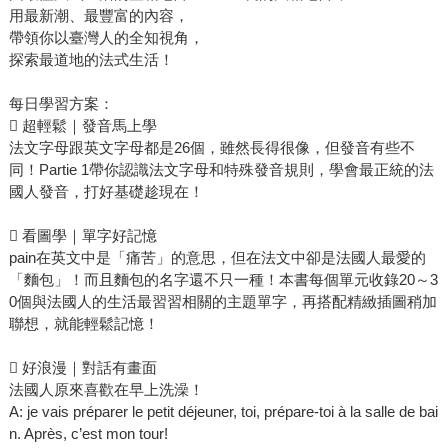
用最新潮、最豐富的內容，
帶領你以臺灣人的全知視角，
探索最道地的法式生活！
每日學習方案：
 超輕鬆｜發音馬上學
法文字母跟英文字母都是26個，雖然長得很像，但發音有些不
同！Partie 1帶你認識法文字母和特殊發音規則，學會最正統的法
國人發音，打好基礎趁現在！
 看圖學｜單字好記憶
pain在英文中是「痛苦」的意思，但在法文中卻是法國人最愛的
「麵包」！而且麵包的名字還不只一種！本書每個單元收錄20～3
0個與法國人的生活最習習相關的主題單字，再搭配精緻插圖稍加
聯想，就能輕鬆記憶！
 好浪漫｜對話有畫面
法國人原來喜歡在早上洗澡！
A: je vais préparer le petit déjeuner, toi, prépare-toi à la salle de bai
n. Après, c’est mon tour!