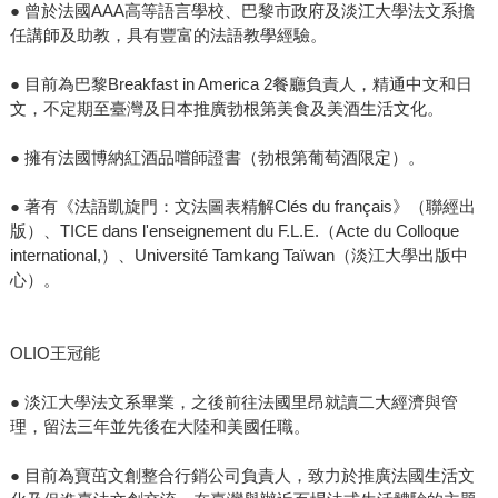
● 曾於法國AAA高等語言學校、巴黎市政府及淡江大學法文系擔
任講師及助教，具有豐富的法語教學經驗。
● 目前為巴黎Breakfast in America 2餐廳負責人，精通中文和日
文，不定期至臺灣及日本推廣勃根第美食及美酒生活文化。
● 擁有法國博納紅酒品嚐師證書（勃根第葡萄酒限定）。
● 著有《法語凱旋門：文法圖表精解Clés du français》（聯經出
版）、TICE dans l'enseignement du F.L.E.（Acte du Colloque
international,）、Université Tamkang Taïwan（淡江大學出版中
心）。
OLIO王冠能
● 淡江大學法文系畢業，之後前往法國里昂就讀二大經濟與管
理，留法三年並先後在大陸和美國任職。
● 目前為寶茁文創整合行銷公司負責人，致力於推廣法國生活文