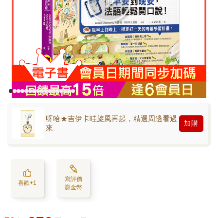
呀哈★吉伊卡哇旋風再起，精選周邊看過
加購
來
寫評價
喜歡+1
賺金幣