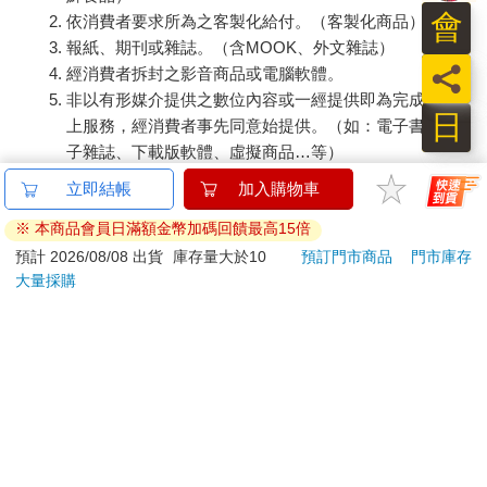
會
依消費者要求所為之客製化給付。（客製化商品）
報紙、期刊或雜誌。（含MOOK、外文雜誌）
員
經消費者拆封之影音商品或電腦軟體。
非以有形媒介提供之數位內容或一經提供即為完成之線
日
上服務，經消費者事先同意始提供。（如：電子書、電
子雜誌、下載版軟體、虛擬商品…等）
已拆封之個人衛生用品。（如：內衣褲、刮鬍刀、除毛
刀…等）
若非上列種類商品，均享有到貨7天的猶豫期（含例假
日）。
辦理退換貨時，商品（組合商品恕無法接受單獨退貨）必須
是您收到商品時的原始狀態（包含商品本體、配件、贈品、
保證書、所有附隨資料文件及原廠內外包裝…等），請勿直
接使用原廠包裝寄送，或於原廠包裝上黏貼紙張或書寫文
字。
退回商品若無法回復原狀，將請您負擔回復原狀所需費用，
嚴重時將影響您的退貨權益。