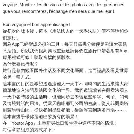
voyage. Montrez les dessins et les photos avec les personnes
que vous rencontrerez, l’échange n’en sera que meilleur !
Bon voyage et bon apprentissage !
從初次的版本後，這本《用法國人的一天學法語》便不停地和你
們旅行。
因為App已經變成必須的工具，每天只需幾分鐘便足夠讓大家熟
悉法語。所以我們很高興地重新邀請你們在旅行中帶著附有App
應用程式可線上聽取音檔的新版本。
為什麼要旅行呢？
旅行是藉由觀看國外生活及不同文化層面，進而認識及看見世界
的另一種方式。
這本書的目的是希望透過法國人一天中不同時間的生活來讓大家
簡單地進入法語及法國文化的世界。我們邀請讀者在觀看法國人
一天中各時段的生活時，也能同步去學習這些單字、句子、問句
及情境對話的用法。從露天咖啡廳到公司的會議，從艾菲爾鐵塔
到蒙馬特山區，從快餐到星級餐廳，從羅浮宮到跳蚤市場⋯⋯，
這本書幾乎帶你逛遍巴黎所有的場景！
在「Youtor App」上重新尋找日常生活中這些不同的情境！
每個章節組成的方式如下：