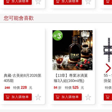
加入購物車
加入購物車
您可能會喜歡
典藏-古美術8月2026第
【13章】專業冰滴菓
55
405期
臻3入組(160ml/瓶)
掛架 
228
525
特價
元
84
折
特價
元
特價
240
加入購物車
加入購物車