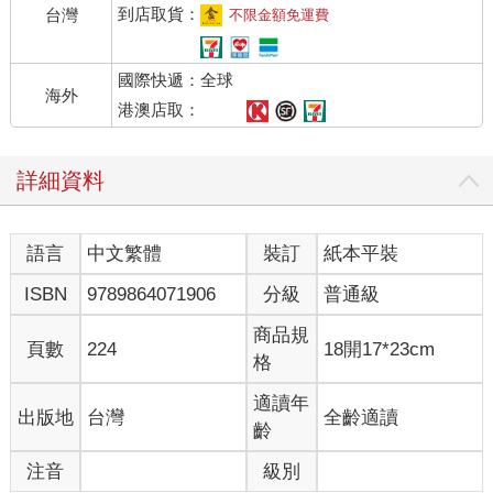
到店取貨：
台灣
不限金額免運費
國際快遞：全球
海外
港澳店取：
詳細資料
語言
中文繁體
裝訂
紙本平裝
ISBN
9789864071906
分級
普通級
商品規
頁數
224
18開17*23cm
格
適讀年
出版地
台灣
全齡適讀
齡
注音
級別