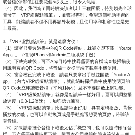
取音檔的時間往往要花個5秒以上，很令人氣結。
（4）因此，我們為了同時解決讀者以上三種困擾，特別領先全球
開發了「VRP虛擬點讀筆」，並獲得專利，希望這個輔助學習的
工具，能讓讀者不僅不用再額外花錢，且使用率和相容性也是史
上最高。
3. 「VRP虛擬點讀筆」就是這麼方便！
（1）讀者只要透過書中的QR Code連結，就能立即下載「Youtor
App」。（僅限iPhone和Android二種系統手機）
（2）下載完成後，可至App目錄中搜尋需要的音檔或直接掃描使
用說明頁的QR Code，將音檔一次從雲端下載至手機使用。
（3）當音檔已完成下載後，讀者只要拿出手機並開啟「Youtor A
pp」（內含VRP虛擬點讀筆），就能隨時掃描書中使用說明頁的
QR Code立即讀取音檔（平均1秒內）且不需要開啟上網功能。
（4）「VRP虛擬點讀筆」就像是點讀筆一樣好用，還可以調整播
放速度（0.8-1.2倍速），加強聽力練習。
（5）「VRP虛擬點讀筆」比點讀筆更好用，具有定時播放、背景
播放的功能，也可以自動換頁或是手動點選想要的頁數，聆聽該
頁音檔。
（6）如果讀者擔心音檔下載後太佔手機空間，也可以隨時刪除音
檔，下次需要使用時再下載。購買本公司書籍的讀者等於有一個