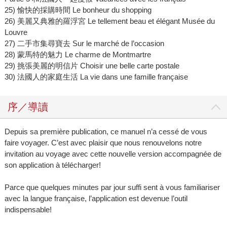
25) 愉快的採購時間 Le bonheur du shopping
26) 美麗又典雅的羅浮宮 Le tellement beau et élégant Musée du
Louvre
27) 二手市集尋寶去 Sur le marché de l’occasion
28) 蒙馬特的魅力 Le charme de Montmartre
29) 挑張美麗的明信片 Choisir une belle carte postale
30) 法國人的家庭生活 La vie dans une famille française
序／導讀
Depuis sa première publication, ce manuel n’a cessé de vous
faire voyager. C’est avec plaisir que nous renouvelons notre
invitation au voyage avec cette nouvelle version accompagnée de
son application à télécharger!
Parce que quelques minutes par jour suffi sent à vous familiariser
avec la langue française, l’application est devenue l’outil
indispensable!