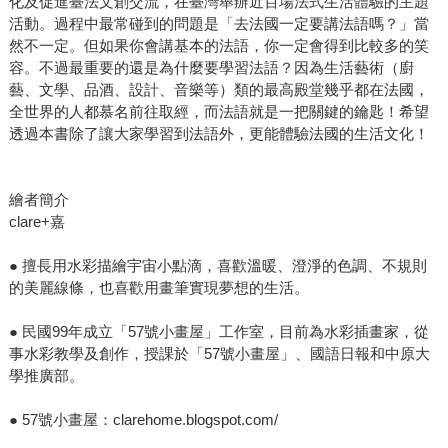
化及促進臺法文創交流，在臺灣舉辦近百場法式生活體驗的主題
活動。過程中最常碰到的問題是「去法國一定要講法語嗎？」當
然不一定。但如果你會講基本的法語，你一定會得到比較多的笑
容。不過最重要的還是為什麼要學習法語？因為生活藝術（廚
藝、文學、品酒、設計、音樂等）類的最高殿堂幾乎都在法國，
全世界的人都慕名前往取經，而法語就是一把關鍵的鑰匙！希望
透過本書除了讓大家學習到法語外，更能體驗法國的生活文化！
繪者簡介
clare+嘉
● 擅長用水彩描繪宇宙小點滴，喜歡溫暖、澄淨的色調、不規則
的美麗線條，也喜歡用畫筆實現夢想的生活。
● 民國99年成立「57號小畫屋」工作室，目前為水彩插畫家，從
事水彩教學及創作，授課於「57號小畫屋」、國語日報和中原大
學推廣部。
● 57號小畫屋：clarehome.blogspot.com/