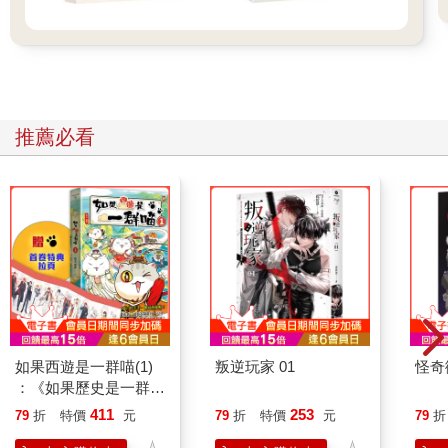
推薦必看
如果西遊是一群喵(1)
叛逆玩家 01
怪奇
：《如果歷史是一群
喵》作者最新力作，附
411
253
79
折
特價
元
79
折
特價
元
79
折
【首卷特典】拉頁