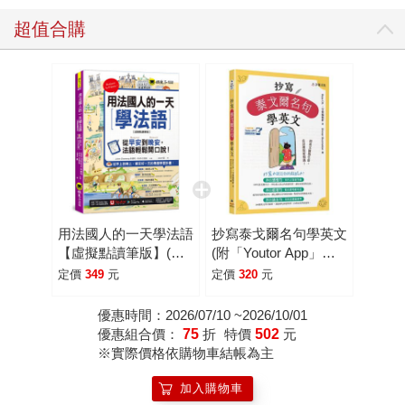
超值合購
用法國人的一天學法語
抄寫泰戈爾名句學英文
【虛擬點讀筆版】(附
(附「Youtor App」內
「Youtor App」內含
含VRP虛擬點讀筆)
定價
349
元
定價
320
元
VRP虛擬點讀筆)
優惠時間：2026/07/10 ~2026/10/01
優惠組合價：
75
折
特價
502
元
※實際價格依購物車結帳為主
加入購物車