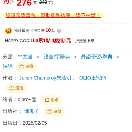
276
79
折
元
349
元
認購希望書包，幫助弱勢孩童上學不中斷！
10
預計最高可得金幣
點
?
100累1點 4點抵1元
HAPPY GO享
折抵無上限
分類：
中文書
＞
語言/字辭典
＞
外語學習/辭典
＞
法語
追蹤
作者：
Julien Chameroy朱臻明
、
OLIO王冠能
追蹤
繪者：
clare+嘉
追蹤
出版社：
懶鬼子
追蹤
出版日：
2025/02/05