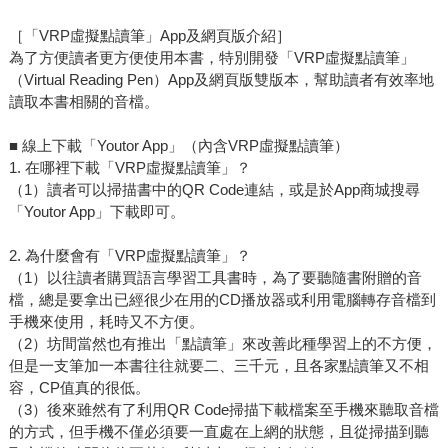
［「VRP虛擬點讀筆」App及網頁版介紹］
為了方便讀者更方便使用本書，特別開發「VRP虛擬點讀筆」
（Virtual Reading Pen）App及網頁版雙版本，幫助讀者有效率地
讀取本書相關的音檔。
■ 線上下載「Youtor App」（內含VRP虛擬點讀筆）
1. 在哪裡下載「VRP虛擬點讀筆」？
（1）讀者可以掃描書中的QR Code連結，或是於App商城搜尋
「Youtor App」下載即可。
2. 為什麼會有「VRP虛擬點讀筆」？
（1）以往讀者購買語言學習工具書時，為了要聽隨書附贈的音
檔，總是要拿出已經很少在用的CD播放器或利用電腦轉存音檔到
手機來使用，耗時又不方便。
（2）坊間當然也有推出「點讀筆」來改善此種學習上的不方便，
但是一支筆加一本書往往就要二、三千元，且各家點讀筆又不相
容，CP值真的很低。
（3）後來雖然有了利用QR Code掃描下載檔案至手機來聽取音檔
的方式，但手機不僅必須要一直處在上網的狀態，且從掃描到聽