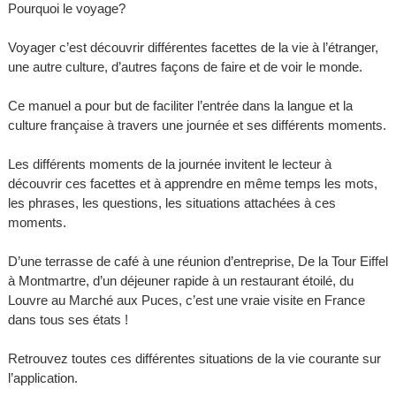
Pourquoi le voyage?
Voyager c’est découvrir différentes facettes de la vie à l’étranger,
une autre culture, d’autres façons de faire et de voir le monde.
Ce manuel a pour but de faciliter l’entrée dans la langue et la
culture française à travers une journée et ses différents moments.
Les différents moments de la journée invitent le lecteur à
découvrir ces facettes et à apprendre en même temps les mots,
les phrases, les questions, les situations attachées à ces
moments.
D’une terrasse de café à une réunion d’entreprise, De la Tour Eiffel
à Montmartre, d’un déjeuner rapide à un restaurant étoilé, du
Louvre au Marché aux Puces, c’est une vraie visite en France
dans tous ses états !
Retrouvez toutes ces différentes situations de la vie courante sur
l’application.