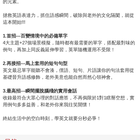
的元素。
拯救英語表達力，抓住語感瞬間，破除與老外的文化隔閡，就從
這本開始!!!
1.首招---百變情境中的必備單字
4大主題+27個場景模擬，隨時都有最需要的單字，搭配最對味的
例句，再加上同反義延伸學習，英單隨機運用不受限！
2.再接招---馬上套用的短句句型
英文最忌單字能聽不會湊，俚語、短句、片語讓你的句法套用從
基礎晉升語感修飾，老外美意也能自然而然心領神會。
3.最高招---瞬間擺脫腦殘的實用會話
收錄最符合大眾心理的對話應答，不再侷限於1對1瞎掰空想，實
用例句多多益善，和老外你來我往笑開懷！
終結生活中的空白時刻，學英文就要分秒必爭！