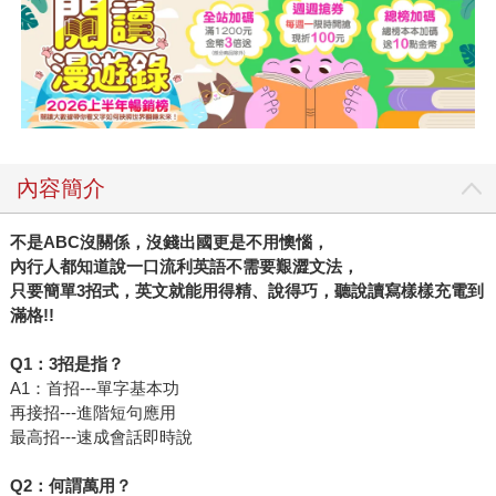
內容簡介
不是ABC沒關係，沒錢出國更是不用懊惱，
內行人都知道說一口流利英語不需要艱澀文法，
只要簡單3招式，英文就能用得精、說得巧，聽說讀寫樣樣充電到
滿格!!
Q1：3招是指？
A1：首招---單字基本功
再接招---進階短句應用
最高招---速成會話即時說
Q2：何謂萬用？