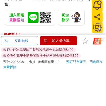
態：
提醒您！！
金石堂及銀行均不會請您操作ATM! 如接獲電話要求您前往
立即結帳
加入購物車
ATM提款機，請不要聽從指示，以免受騙上當！
※ FUNY冰晶渦輪手持製冷風扇全站加購價$490
退換貨須知：
※ Q版企鵝安全隨身警報器全站不限金額加購價$99
**提醒您，鑑賞期不等於試用期，退回商品須為全新狀態**
預計 2026/08/11 出貨
參考庫存量：2
預訂門市商品
門市庫存
依據「消費者保護法」第19條及行政院消費者保護處公告之
大量採購
「通訊交易解除權合理例外情事適用準則」，以下商品購買
後，除商品本身有瑕疵外，將不提供7天的猶豫期：
易於腐敗、保存期限較短或解約時即將逾期。（如：生
鮮食品）
依消費者要求所為之客製化給付。（客製化商品）
報紙、期刊或雜誌。（含MOOK、外文雜誌）