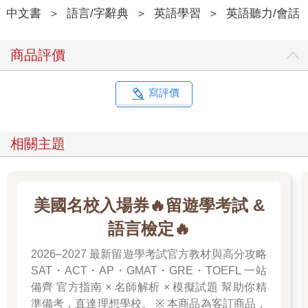
中文書
＞
語言/字辭典
＞
英語學習
＞
英語聽力/會話
商品評價
寫評價
相關主題
美國名校入場券🔥留遊學考試 &
語言檢定🔥
2026–2027 最新留遊學考試官方教材與高分攻略
SAT・ACT・AP・GMAT・GRE・TOEFL 一站
備齊 官方指南 × 名師解析 × 模擬試題 幫助你精
準備考，直達理想學校。 ※ 本商品為客訂商品，