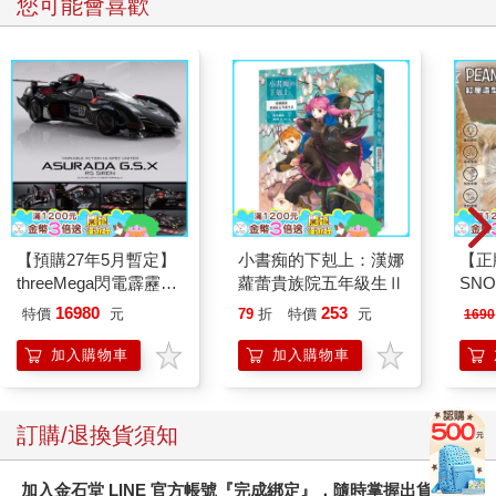
您可能會喜歡
【預購27年5月暫定】
小書痴的下剋上：漢娜
【正
threeMega閃電霹靂車
蘿蕾貴族院五年級生Ⅱ
SN
VA Hi-SPEC UNITED
造型
16980
253
特價
元
79
折
特價
元
1690
阿斯拉 G.S.X RS
燈
SIREN 黑色限定
加入購物車
加入購物車
訂購/退換貨須知
加入金石堂 LINE 官方帳號『完成綁定』，隨時掌握出貨動