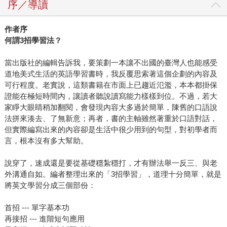
序／導讀
作者序
何謂3招學習法？
當出版社的編輯告訴我，要策劃一本讓不出國的臺灣人也能感受
道地美式生活的英語學習書時，我反覆思索著這個企劃的內容及
可行程度。老實說，這類書籍在市面上已趨近氾濫，本本都掛保
證能在極短時間內，讓讀者聽說讀寫能力樣樣到位。不過，若大
家睜大眼睛稍加翻閱，會發現內容大多過於簡單，陳舊的口語說
法拼來湊去、了無新意；再者，書的主軸雖然著重於口語對話，
但實際編寫出來的內容卻是生活中很少用到的句型，對初學者而
言，根本沒有多大幫助。
說穿了，速成還是要從基礎穩紮穩打，才有辦法舉一反三、與老
外溝通自如。編者整理出來的「3招學習」，道理十分簡單，就是
將英文學習分成三個部份：
首招 --- 單字基本功
再接招 --- 進階短句應用