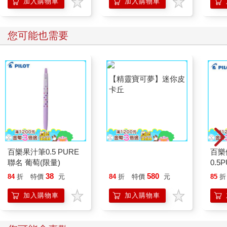
加入購物車
加入購物車
您可能也需要
百樂果汁筆0.5 PURE
【精靈寶可夢】迷你皮
百樂
聯名 葡萄(限量)
卡丘
0.5
量)
38
580
84
折
特價
元
84
折
特價
元
85
折
加入購物車
加入購物車