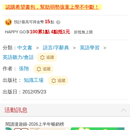
認購希望書包，幫助弱勢孩童上學不中斷！
15
預計最高可得金幣
點
?
100累1點 4點抵1元
HAPPY GO享
折抵無上限
分類：
中文書
＞
語言/字辭典
＞
英語學習
＞
英語聽力/會話
追蹤
作者：
張翔
追蹤
出版社：
知識工場
追蹤
出版日：
2012/05/23
活動訊息
閱讀漫遊錄-2026上半年暢銷榜