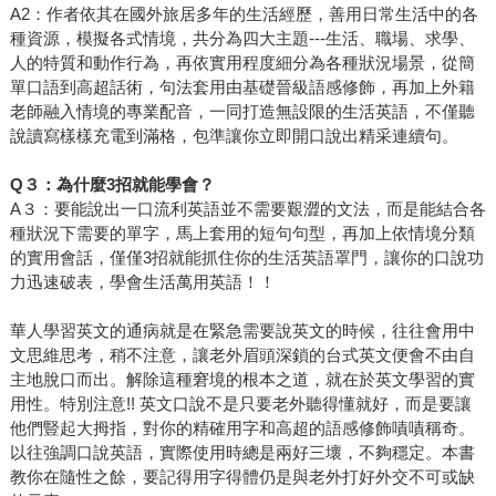
A2：作者依其在國外旅居多年的生活經歷，善用日常生活中的各
種資源，模擬各式情境，共分為四大主題---生活、職場、求學、
人的特質和動作行為，再依實用程度細分為各種狀況場景，從簡
單口語到高超話術，句法套用由基礎晉級語感修飾，再加上外籍
老師融入情境的專業配音，一同打造無設限的生活英語，不僅聽
說讀寫樣樣充電到滿格，包準讓你立即開口說出精采連續句。
Q３：為什麼3招就能學會？
A３：要能說出一口流利英語並不需要艱澀的文法，而是能結合各
種狀況下需要的單字，馬上套用的短句句型，再加上依情境分類
的實用會話，僅僅3招就能抓住你的生活英語罩門，讓你的口說功
力迅速破表，學會生活萬用英語！！
華人學習英文的通病就是在緊急需要說英文的時候，往往會用中
文思維思考，稍不注意，讓老外眉頭深鎖的台式英文便會不由自
主地脫口而出。解除這種窘境的根本之道，就在於英文學習的實
用性。特別注意!! 英文口說不是只要老外聽得懂就好，而是要讓
他們豎起大拇指，對你的精確用字和高超的語感修飾嘖嘖稱奇。
以往強調口說英語，實際使用時總是兩好三壞，不夠穩定。本書
教你在隨性之餘，要記得用字得體仍是與老外打好外交不可或缺