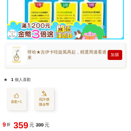
呀哈★吉伊卡哇旋風再起，精選周邊看過
加購
來
★
1
個人喜歡
寫評價
喜歡+1
賺金幣
359
9
折
元
399
元