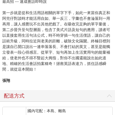
最高招 --- 速成會話即時說
第一步就是從和生活用語相關的單字下手，如此一來當你真正和
阿兜仔對談時才能活用自如、舉一反三，字彙也不會淪落到一用
再用，讓人感覺玩不出其他把戲了。在吸收完足夠的單字量後，
第二步晉升至句型層面，包含了美式片語及短句的應用，讀者可
以直接套用生活句法公式，時不時穿插一句生活俚語，讓自己的
話術升級，同時拉近與老美的距離，破除文化隔閡。終極目標則
是讓自己開口說出一連串落落長、不會打結的英文，甚至是能獨
立發表一段心得感言。從單字、短句再加上生活實用句的能量補
給，使老外也不得不豎起大拇指，對你不出國還能說出如此道
地、精確的生活會話拍案稱奇！拯救英語表達力，抓住語感瞬
間，就從這本開始！
張翔
配送方式
國內宅配：本島、離島