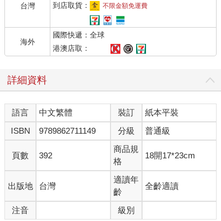
到店取貨：
台灣
不限金額免運費
國際快遞：全球
海外
港澳店取：
詳細資料
語言
中文繁體
裝訂
紙本平裝
ISBN
9789862711149
分級
普通級
商品規
頁數
392
18開17*23cm
格
適讀年
出版地
台灣
全齡適讀
齡
注音
級別