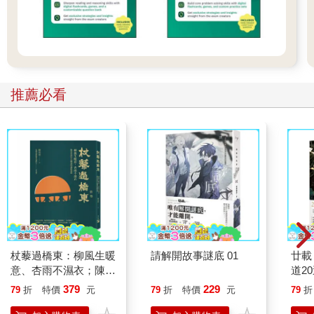
推薦必看
杖藜過橋東：柳風生暖
請解開故事謎底 01
廿載
意、杏雨不濕衣；陳亮
道2
恭談以心轉境的適齡漫
379
229
79
折
特價
元
79
折
特價
元
79
折
想